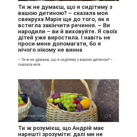
Ти ж не думаєш, що я сидітиму з
вашою дитиною? – сказала моя
свекруха Марія ще до того, як я
встигла закінчити речення. – Ви
народили – ви й виховуйте. Я своїх
дітей уже виростила. І навіть не
проси мене допомагати, бо я
нічого нікому не винна
– Ти ж не думаєш, що я сидітиму з вашою дитиною? –
сказала моя
життєві історії
0
Ти ж розумієш, що Андрій має
нарешті зрозуміти: далі ми не