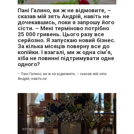
Пані Галино, ви ж не відмовите, –
сказав мій зять Андрій, навіть не
дочекавшись, поки я запрошу його
сісти. – Мені терміново потрібно
25 000 гривень. Цього разу все
серйозно. Я запускаю новий бізнес.
За кілька місяців поверну все до
копійки. І взагалі, ми ж одна сім’я,
хіба не повинні підтримувати одне
одного?
– Пані Галино, ви ж не відмовите, – сказав мій зять
Андрій, навіть не
життєві історії
0