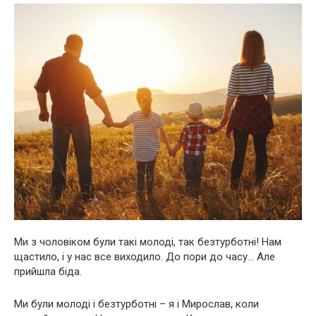
Ми з чоловіком були такі молоді, так безтурботні! Нам
щастило, і у нас все виходило. До пори до часу… Але
прийшла біда.
Ми були молоді і безтурботні – я і Мирослав, коли