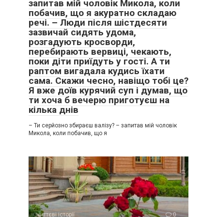
запитав мій чоловік Микола, коли
побачив, що я акуратно складаю
речі. – Люди після шістдесяти
зазвичай сидять удома,
розгадують кросворди,
перебирають вервиці, чекають,
поки діти приїдуть у гості. А ти
раптом вигадала кудись їхати
сама. Скажи чесно, навіщо тобі це?
Я вже доїв курячий суп і думав, що
ти хоча б вечерю приготуєш на
кілька днів
– Ти серйозно збираєш валізу? – запитав мій чоловік
Микола, коли побачив, що я
життєві історії
0