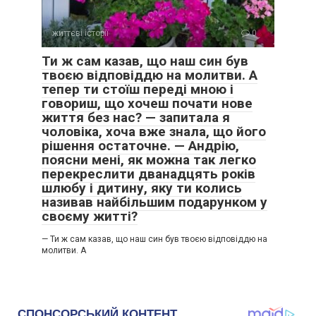
життєві історії
0
Ти ж сам казав, що наш син був
твоєю відповіддю на молитви. А
тепер ти стоїш переді мною і
говориш, що хочеш почати нове
життя без нас? — запитала я
чоловіка, хоча вже знала, що його
рішення остаточне. — Андрію,
поясни мені, як можна так легко
перекреслити дванадцять років
шлюбу і дитину, яку ти колись
називав найбільшим подарунком у
своєму житті?
— Ти ж сам казав, що наш син був твоєю відповіддю на
молитви. А