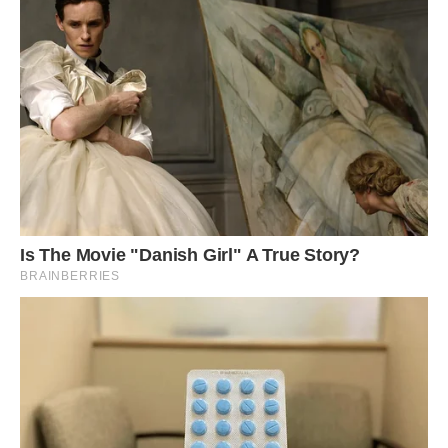
Її знайшли через два тижні… Важко описати словами те,
що ми тоді відчували. Після всіх пережитих емоцій,
безплідних пошуків, повного безсилля це нас добило. Ще
місяць тому ми були господарями життя. А тепер вона
показала нам, як незначні перед її невблаганною
реальністю люди. Сльози проливали цілодобово.
“Ніщо вже не поверне нам дочку, – в розпачі думала я. –
Замість того щоб проводити весь час з нею, ми бездумно
каталися по світу, купалися в задоволеннях. Тепер більше
ніколи не побачимо, як вона росте, грає, їсть морозиво,
плаче, посміхається”. Наш шлюб не витримав цього
випробування. Через кілька місяців після всього ми з
Мирославом вирішили розлучитися.
Союз втратив для нас сенс. Оформили розлучення,
продали будинок. Незабаром розвалився наш бізнес. Ми
більше не хотіли ним займатися. Ми нічого не хотіли. Пів
року я лікувалася в психіатра. Потім поїхала до родичів у
село. Там, на лоні природи, в тиші, подалі від міської суєти