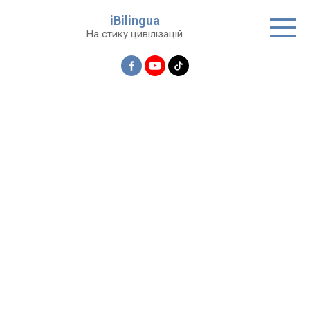
Перейти
iBilingua
до
На стику цивілізацій
вмісту