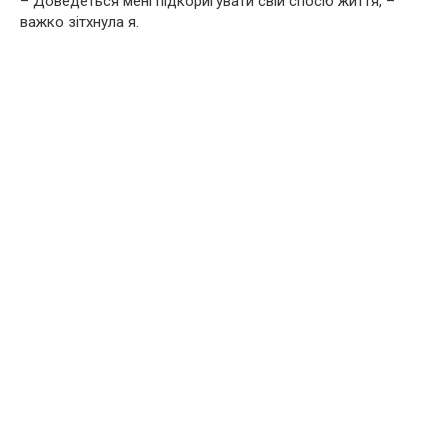
– Доведеться мені підкоригувати свій спосіб життя, –
важко зітхнула я.