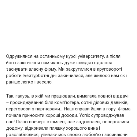
Одружилися на останньому курсі університету, а після
його закінчення нам якось дуже швидко вдалося
заснувати власну фірму. Ми закрутилися в круговороті
роботи. Безтурботні дні закінчилися, але жилося нам як і
раніше легко і весело.
Так, галузь, в якій ми працювали, вимагала повної віддачі
– просиджування біля комп’ютера, сотні ділових дзвінків,
переговори з партнерами… Наші справи йшли в гору. Фірма
почала приносити хороші доходи. Успіх супроводжував
нас! Пізно ввечері, втомлені, але задоволені, поверталися
додому, відкривали пляшку хорошого вина і
розслаблялися, упиваючись своєю любов’ю і засинаючи