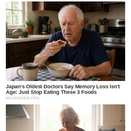
він. А я повірила… Тепер, через десять років, у нас дійсно
все інакше. Звичайно, гіркота в серці залишилася (і
залишиться назавжди). Але дивлячись, як ростуть наші
син і дочка – сміються, плачуть – ми відчуваємо… що
прощені. Тепер наш сенс життя – в дітях, в сім’ї.
Передрук без посилання на ibilingua.com – заборонений!
Фото ілюстративне – kuryer
Сподобалась стаття? Поділіться з друзями на Facebook