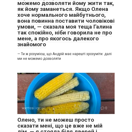
можемо дозволяти йому жити так,
як йому заманеться. Якщо Олена
хоче нормального майбутнього,
вона повинна поставити чоловікові
умови, — сказала моя теща Галина
так спокійно, ніби говорила не про
мене, а про якогось далекого
знайомого
— Ти ж розумієш, що Андрій має нарешті зрозуміти: далі
ми не можемо дозволяти
життєві історії
0
Олено, ти не можеш просто
сказати мені, що це вже не мій
дім, — я стояла біля дверей і