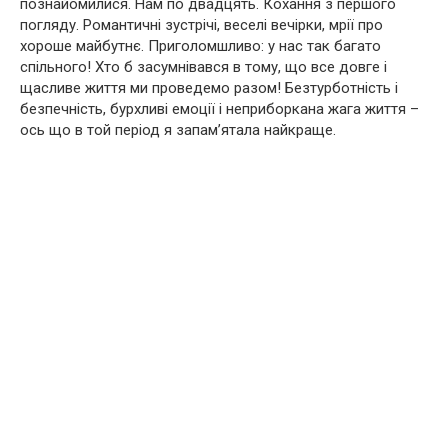
познайомилися. Нам по двадцять. Кохання з першого
погляду. Романтичні зустрічі, веселі вечірки, мрії про
хороше майбутнє. Приголомшливо: у нас так багато
спільного! Хто б засумнівався в тому, що все довге і
щасливе життя ми проведемо разом! Безтурботність і
безпечність, бурхливі емоції і неприборкана жага життя –
ось що в той період я запам’ятала найкраще.