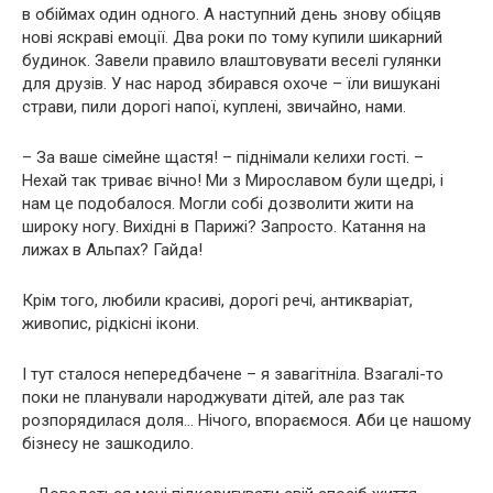
в обіймах один одного. А наступний день знову обіцяв
нові яскраві емоції. Два роки по тому купили шикарний
будинок. Завели правило влаштовувати веселі гулянки
для друзів. У нас народ збирався охоче – їли вишукані
страви, пили дорогі напої, куплені, звичайно, нами.
– За ваше сімейне щастя! – піднімали келихи гості. –
Нехай так триває вічно! Ми з Мирославом були щедрі, і
нам це подобалося. Могли собі дозволити жити на
широку ногу. Вихідні в Парижі? Запросто. Катання на
лижах в Альпах? Гайда!
Крім того, любили красиві, дорогі речі, антикваріат,
живопис, рідкісні ікони.
І тут сталося непередбачене – я завагітніла. Взагалі-то
поки не планували народжувати дітей, але раз так
розпорядилася доля… Нічого, впораємося. Аби це нашому
бізнесу не зашкодило.