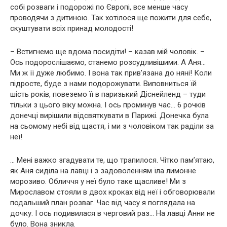
собі розваги і подорожі по Європі, все менше часу
проводячи з дитиною. Так хотілося ще пожити для себе,
скуштувати всіх принад молодості!
– Встигнемо ще вдома посидіти! – казав мій чоловік. –
Ось подорослішаємо, станемо розсудливішими. А Аня…
Ми ж її дуже любимо. І вона так прив’язана до няні! Коли
підросте, буде з нами подорожувати. Виповниться їй
шість років, повеземо її в паризький Діснейленд – туди
тільки з цього віку можна. І ось проминув час… 6 рочків
донечці вирішили відсвяткувати в Парижі. Донечка була
на сьомому небі від щастя, і ми з чоловіком так раділи за
неї!
… Мені важко згадувати те, що трапилося. Чітко пам’ятаю,
як Аня сиділа на лавці і з задоволенням їла лимонне
морозиво. Обличчя у неї було таке щасливе! Ми з
Мирославом стояли в двох кроках від неї і обговорювали
подальший план розваг. Час від часу я поглядала на
дочку. І ось подивилася в черговий раз… На лавці Анни не
було. Вона зникла.