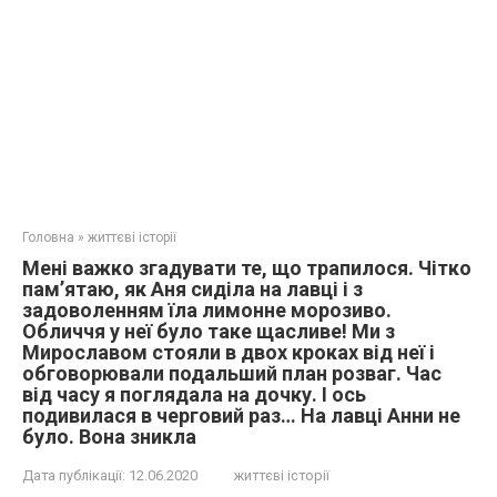
Головна
»
життєві історії
Мені важко згадувати те, що трапилося. Чітко
пам’ятаю, як Аня сиділа на лавці і з
задоволенням їла лимонне морозиво.
Обличчя у неї було таке щасливе! Ми з
Мирославом стояли в двох кроках від неї і
обговорювали подальший план розваг. Час
від часу я поглядала на дочку. І ось
подивилася в черговий раз… На лавці Анни не
було. Вона зникла
Дата публікації:
12.06.2020
життєві історії