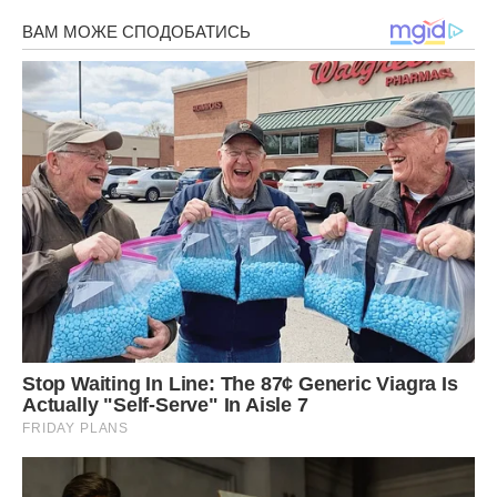
Про зникнення дівчинки повідомили обслуговуючому
персоналу парку. Незабаром приїхала поліція. Я, як могла,
намагалася говорити англійською мовою:
– Моя дочка… Вона пропала! Ми не можемо її знайти. Її
звати Аня. Їй шість років. Вона була одягнена в таку
коротку рожеву сукню! Але мене ніхто не розумів. Тоді
Мирослав зателефонував в українське посольство. Через
годину нашу дочку вже шукала не тільки поліція, але і
представники посольства. На наступний день
підключилася преса. На перших шпальтах газет з’явилася
фотографія нашої Ані.
Людей закликали приєднатися до пошуку. Але дочка як
крізь землю провалилася. Ніхто нам не дзвонив з
вимогою викупу. Нічого… Тиша…