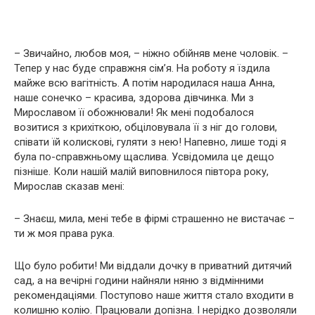
– Звичайно, любов моя, – ніжно обійняв мене чоловік. –
Тепер у нас буде справжня сім’я. На роботу я їздила
майже всю вагітність. А потім народилася наша Анна,
наше сонечко – красива, здорова дівчинка. Ми з
Мирославом її обожнювали! Як мені подобалося
возитися з крихіткою, обціловувала її з ніг до голови,
співати їй колискові, гуляти з нею! Напевно, лише тоді я
була по-справжньому щаслива. Усвідомила це дещо
пізніше. Коли нашій малій виповнилося півтора року,
Мирослав сказав мені:
– Знаєш, мила, мені тебе в фірмі страшенно не вистачає –
ти ж моя права рука.
Що було робити! Ми віддали дочку в приватний дитячий
сад, а на вечірні години найняли няню з відмінними
рекомендаціями. Поступово наше життя стало входити в
колишню колію. Працювали допізна. І нерідко дозволяли