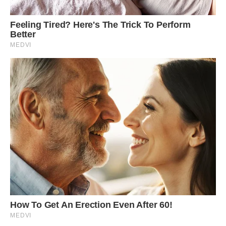
Одного разу отримала лист від Мирослава. “Знаєш, –
писав він. – Наше спільне горе змусило мене багато чого
переосмислити в моєму житті. Я став іншою людиною,
знайшов мудрість і зміцнів душею. І це, напевно, природно
– після того, що сталося, ми не можемо бути колишніми.
Але мені тепер зрозуміла ще одна річ. сонце, я люблю
тебе. Люблю ще сильніше, ніж раніше. І хочу бути поруч з
тобою все життя. Давай спробуємо почати все спочатку.
Твій новий Мирослав”.
Лист змусив мене глибоко замислитися. Я відчувала, що
Мирослав і раніше рідна мені людина, та й я… Що там
приховувати, теж все ще люблю його.
Через кілька днів він приїхав. Колишній чоловік дуже
змінився за той час, що ми не бачилися. Змужнів. Став
більш зрілим. Ми без слів обнялися і заплакали. – Ось
побачиш, тепер у нас все буде по-іншому, – тихо сказав