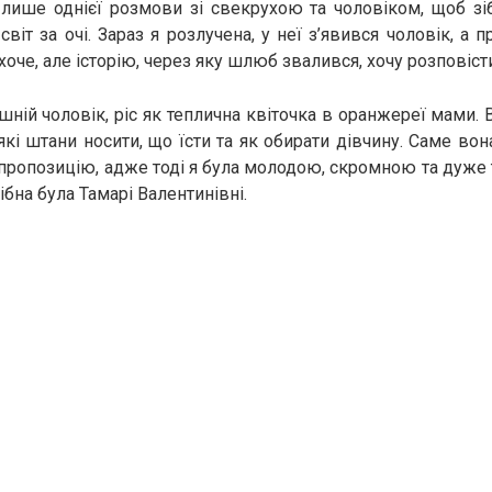
лише однієї розмови зі свекрухою та чоловіком, щоб зіб
 світ за очі. Зараз я розлучена, у неї з’явився чоловік, а
оче, але історію, через яку шлюб звалився, хочу розповіст
шній чоловік, ріс як теплична квіточка в оранжереї мами. 
які штани носити, що їсти та як обирати дівчину. Саме вон
 пропозицію, адже тоді я була молодою, скромною та дуже
ібна була Тамарі Валентинівні.