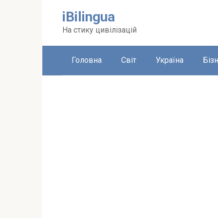
Перейти
iBilingua
до
вмісту
На стику цивілізацій
Головна
Світ
Україна
Біз