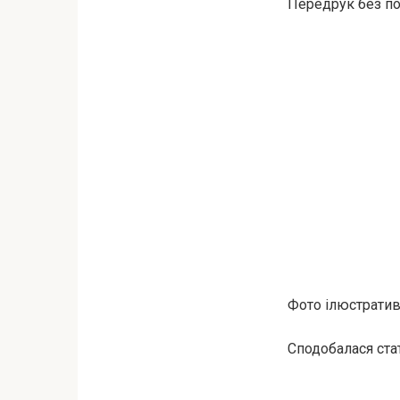
Передрук без по
Фото ілюстративн
Сподобалася стат