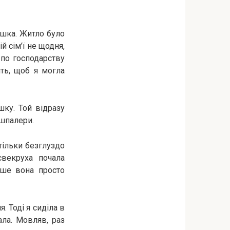
ашка. Житло було
й сім’ї не щодня,
 по господарству
ить, щоб я могла
ку. Той відразу
 шпалери.
тільки безглуздо
свекруха почала
іше вона просто
. Тоді я сиділа в
ала. Мовляв, раз