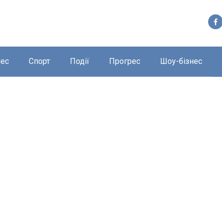
нес
Спорт
Події
Прогрес
Шоу-бізнес