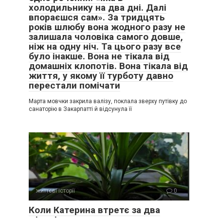
холодильнику на два дні. Далі
впораєшся сам». За тридцять
років шлюбу вона жодного разу не
залишала чоловіка самого довше,
ніж на одну ніч. Та цього разу все
було інакше. Вона не тікала від
домашніх клопотів. Вона тікала від
життя, у якому її турботу давно
перестали помічати
Марта мовчки закрила валізу, поклала зверху путівку до
санаторію в Закарпатті й відсунула її
життєві історії
0
Коли Катерина втретє за два