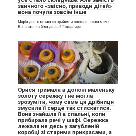
звичного «звісно, приводи дітей»
вона почула зовсім інше
Марія довго не могла прийняти слова власної мами.
Вона стояла біля дверей її квартири
життєві історії
0
Орися тримала в долоні маленьку
золоту сережку і не могла
зрозуміти, чому саме ця дрібниця
змусила її серце так стискатися.
Вона знайшла її в спальні, коли
прибирала речі у шафі. Сережка
лежала не десь у загубленій
коробці зі старими прикрасами, а