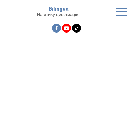
Перейти
iBilingua
до
На стику цивілізацій
вмісту