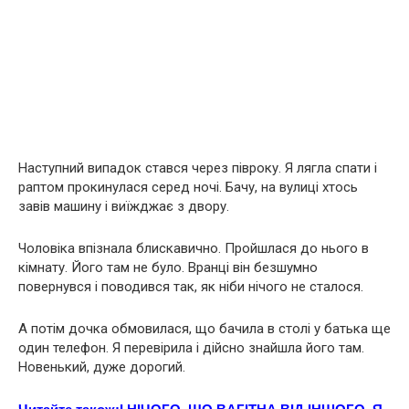
Наступний випадок стався через півроку. Я лягла спати і
раптом прокинулася серед ночі. Бачу, на вулиці хтось
завів машину і виїжджає з двору.
Чоловіка впізнала блискавично. Пройшлася до нього в
кімнату. Його там не було. Вранці він безшумно
повернувся і поводився так, як ніби нічого не сталося.
А потім дочка обмовилася, що бачила в столі у батька ще
один телефон. Я перевірила і дійсно знайшла його там.
Новенький, дуже дорогий.