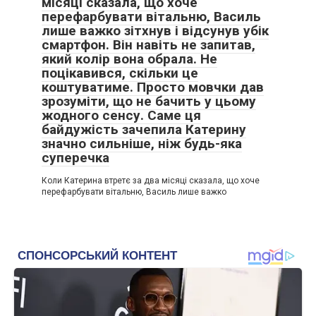
місяці сказала, що хоче
перефарбувати вітальню, Василь
лише важко зітхнув і відсунув убік
смартфон. Він навіть не запитав,
який колір вона обрала. Не
поцікавився, скільки це
коштуватиме. Просто мовчки дав
зрозуміти, що не бачить у цьому
жодного сенсу. Саме ця
байдужість зачепила Катерину
значно сильніше, ніж будь-яка
суперечка
Коли Катерина втретє за два місяці сказала, що хоче
перефарбувати вітальню, Василь лише важко