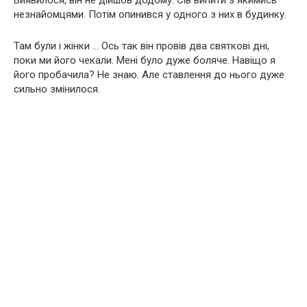
Виявилося, він не дійшов додому. Сів випити з якимись
незнайомцями. Потім опинився у одного з них в будинку.
Там були і жінки … Ось так він провів два святкові дні,
поки ми його чекали. Мені було дуже боляче. Навіщо я
його пробачила? Не знаю. Але ставлення до нього дуже
сильно змінилося.