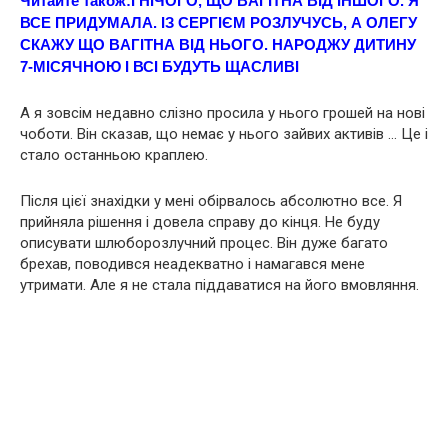
Читайте також:
І НІЧОГО, ЩО ВAГIТНА ВІД ІНШОГО. Я
ВСЕ ПРИДУМАЛА. ІЗ СЕРГІЄМ РОЗЛУЧУСЬ, А ОЛЕГУ
СКАЖУ ЩО ВAГIТНА ВІД НЬОГО. НАPOДЖУ ДИТИНУ
7-МІСЯЧНОЮ І ВСІ БУДУТЬ ЩАСЛИВІ
А я зовсім недавно слізно просила у нього грошей на нові
чоботи. Він сказав, що немає у нього зайвих активів … Це і
стало останньою краплею.
Після цієї знахідки у мені обірвалось абсолютно все. Я
прийняла рішення і довела справу до кінця. Не буду
описувати шлюборозлучний процес. Він дуже багато
брехав, поводився неадекватно і намагався мене
утримати. Але я не стала піддаватися на його вмовляння.