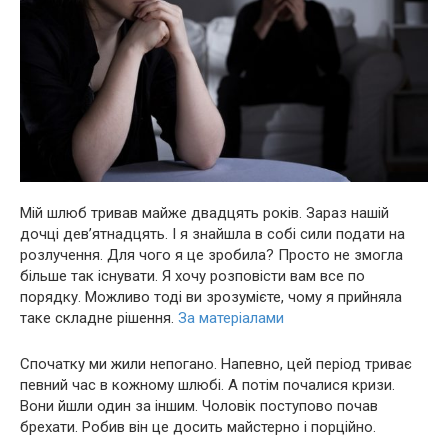
Мій шлюб тривав майже двадцять років. Зараз нашій
дочці дев’ятнадцять. І я знайшла в собі сили подати на
розлучення. Для чого я це зробила? Просто не змогла
більше так існувати. Я хочу розповісти вам все по
порядку. Можливо тоді ви зрозумієте, чому я прийняла
таке складне рішення.
За матеріалами
Спочатку ми жили непогано. Напевно, цей період триває
певний час в кожному шлюбі. А потім почалися кризи.
Вони йшли один за іншим. Чоловік поступово почав
брехати. Робив він це досить майстерно і порційно.