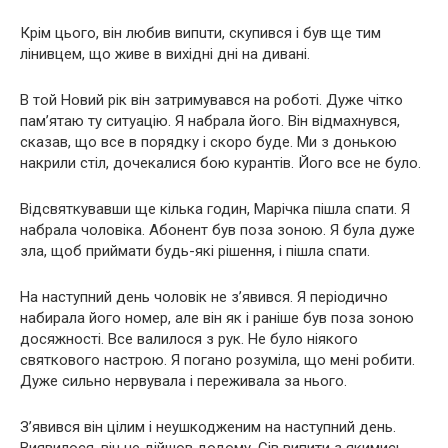
Крім цього, він любив випuти, скупився і був ще тим
лінивцем, що живе в вихідні дні на дивані.
В той Новий рік він затримувався на роботі. Дуже чітко
пам’ятаю ту ситуацію. Я набрала його. Він відмахнувся,
сказав, що все в порядку і скоро буде. Ми з донькою
накрили стіл, дочекалися бою курантів. Його все не було.
Відсвяткувавши ще кілька годин, Марічка пішла спати. Я
набрала чоловіка. Абонент був поза зоною. Я була дуже
зла, щоб приймати будь-які рішення, і пішла спати.
На наступний день чоловік не з’явився. Я періодично
набирала його номер, але він як і раніше був поза зоною
досяжності. Все валилося з рук. Не було ніякого
святкового настрою. Я погано розуміла, що мені робити.
Дуже сильно нервувала і переживала за нього.
З’явився він цілим і неушкодженим на наступний день.