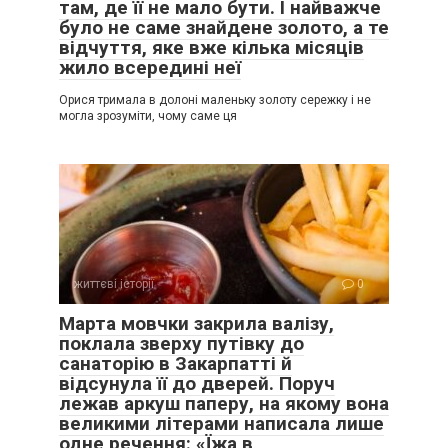
там, де її не мало бути. І найважче
було не саме знайдене золото, а те
відчуття, яке вже кілька місяців
жило всередині неї
Орися тримала в долоні маленьку золоту сережку і не
могла зрозуміти, чому саме ця
життєві історії
0
Марта мовчки закрила валізу,
поклала зверху путівку до
санаторію в Закарпатті й
відсунула її до дверей. Поруч
лежав аркуш паперу, на якому вона
великими літерами написала лише
одне речення: «Їжа в