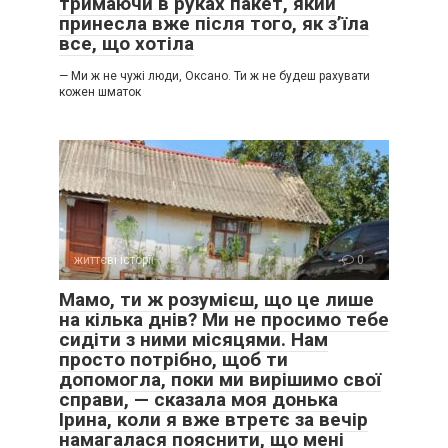
тримаючи в руках пакет, який
принесла вже після того, як з’їла
все, що хотіла
— Ми ж не чужі люди, Оксано. Ти ж не будеш рахувати
кожен шматок
життєві історії
0
Мамо, ти ж розумієш, що це лише
на кілька днів? Ми не просимо тебе
сидіти з ними місяцями. Нам
просто потрібно, щоб ти
допомогла, поки ми вирішимо свої
справи, — сказала моя донька
Ірина, коли я вже втретє за вечір
намагалася пояснити, що мені