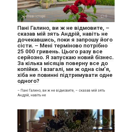
життєві історії
0
Пані Галино, ви ж не відмовите, –
сказав мій зять Андрій, навіть не
дочекавшись, поки я запрошу його
сісти. – Мені терміново потрібно
25 000 гривень. Цього разу все
серйозно. Я запускаю новий бізнес.
За кілька місяців поверну все до
копійки. І взагалі, ми ж одна сім’я,
хіба не повинні підтримувати одне
одного?
– Пані Галино, ви ж не відмовите, – сказав мій зять
Андрій, навіть не