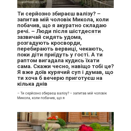
життєві історії
0
Ти серйозно збираєш валізу? –
запитав мій чоловік Микола, коли
побачив, що я акуратно складаю
речі. – Люди після шістдесяти
зазвичай сидять удома,
розгадують кросворди,
перебирають вервиці, чекають,
поки діти приїдуть у гості. А ти
раптом вигадала кудись їхати
сама. Скажи чесно, навіщо тобі це?
Я вже доїв курячий суп і думав, що
ти хоча б вечерю приготуєш на
кілька днів
– Ти серйозно збираєш валізу? – запитав мій чоловік
Микола, коли побачив, що я