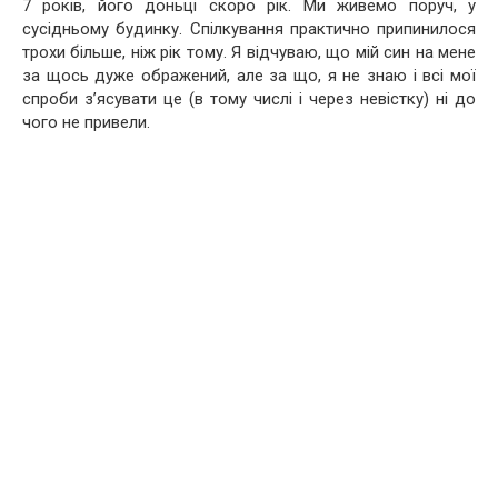
7 років, його доньці скоро рік. Ми живемо поруч, у
сусідньому будинку. Спілкування практично припинилося
трохи більше, ніж рік тому. Я відчуваю, що мій син на мене
за щось дуже ображений, але за що, я не знаю і всі мої
спроби з’ясувати це (в тому числі і через невістку) ні до
чого не привели.