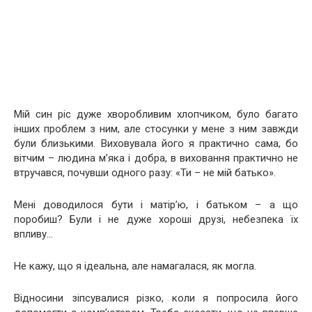
Мій син ріс дуже хворобливим хлопчиком, було багато
інших проблем з ним, але стосунки у мене з ним завжди
були близькими. Виховувала його я практично сама, бо
вітчим – людина м’яка і добра, в виховання практично не
втручався, почувши одного разу: «Ти – не мій батько».
Мені доводилося бути і матір’ю, і батьком – а що
поробиш? Були і не дуже хороші друзі, небезпека їх
впливу…
Не кажу, що я ідеальна, але намагалася, як могла.
Відносини зіпсувалися різко, коли я попросила його