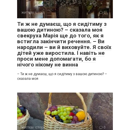
життєві історії
0
Ти ж не думаєш, що я сидітиму з
вашою дитиною? – сказала моя
свекруха Марія ще до того, як я
встигла закінчити речення. – Ви
народили – ви й виховуйте. Я своїх
дітей уже виростила. І навіть не
проси мене допомагати, бо я
нічого нікому не винна
– Ти ж не думаєш, що я сидітиму з вашою дитиною? –
сказала моя
життєві історії
0