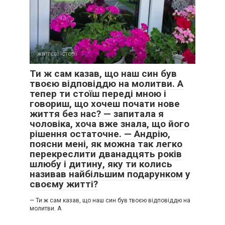
життєві історії
0
Ти ж сам казав, що наш син був
твоєю відповіддю на молитви. А
тепер ти стоїш переді мною і
говориш, що хочеш почати нове
життя без нас? — запитала я
чоловіка, хоча вже знала, що його
рішення остаточне. — Андрію,
поясни мені, як можна так легко
перекреслити дванадцять років
шлюбу і дитину, яку ти колись
називав найбільшим подарунком у
своєму житті?
— Ти ж сам казав, що наш син був твоєю відповіддю на
молитви. А