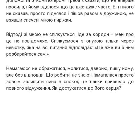
допомогти з комп’ютером. Треба сказати, що не вперше
просила, і йому здалося, що це вже дуже часто. Він нічого
не сказав, просто піднявся і пішов разом з дружиною, не
взявши спечені мною пиріжки.
Відтоді зі мною не спілкується. Їде за кордон – мені про
це не повідомляє. Спілкуємося з онукою тільки через
невістку, яка на всі питання відповідає: «Це вже ви з ним
розбирайтеся самі».
Намагаюся не ображатися, молитися, дзвоню, пишу йому,
але без відповіді. Що робити, не знаю. Намагалася просто
зовсім залишити сина в спокої, це тільки призвело до
повного відчуження. Як достукатися до його серця?