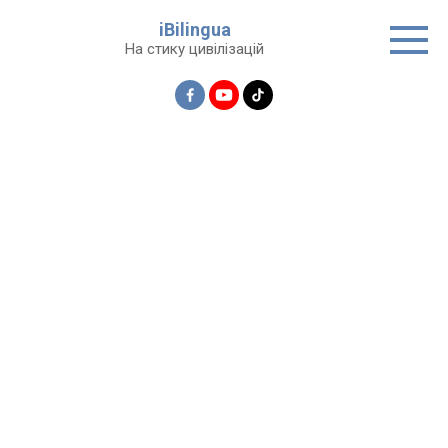
Перейти
iBilingua
до
На стику цивілізацій
вмісту