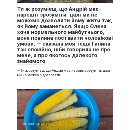
Ти ж розумієш, що Андрій має
нарешті зрозуміти: далі ми не
можемо дозволяти йому жити так,
як йому заманеться. Якщо Олена
хоче нормального майбутнього,
вона повинна поставити чоловікові
умови, — сказала моя теща Галина
так спокійно, ніби говорила не про
мене, а про якогось далекого
знайомого
— Ти ж розумієш, що Андрій має нарешті зрозуміти: далі
ми не можемо дозволяти
життєві історії
0