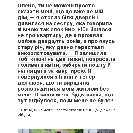
Олено, ти не можеш просто
сказати мені, що це вже не мій
дім, — я стояла біля дверей і
дивилася на сестру, яка говорила
зі мною так спокійно, ніби йшлося
не про квартиру, де я прожила
майже двадцять років, а про якусь
стару річ, яку давно перестали
використовувати. — Я залишила
тобі ключі на два тижні, попросила
поливати квіти, забирати пошту й
наглядати за квартирою. Я
повернулася з Італії й тепер
дізнаюся, що ти вирішила
розпорядитися моїм житлом без
мене. Поясни мені, будь ласка, що
тут відбулося, поки мене не було?
— Олено, ти не можеш просто сказати мені, що це вже не
мій дім,