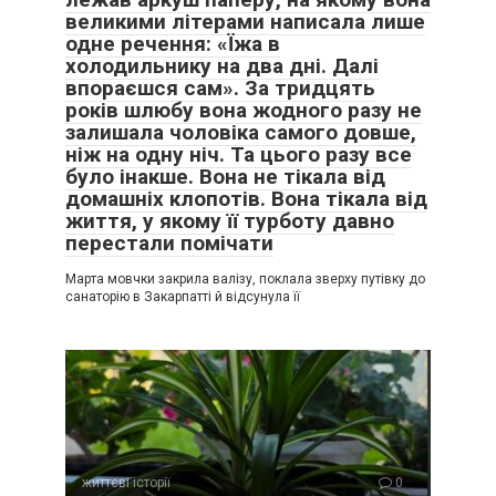
великими літерами написала лише
одне речення: «Їжа в
холодильнику на два дні. Далі
впораєшся сам». За тридцять
років шлюбу вона жодного разу не
залишала чоловіка самого довше,
ніж на одну ніч. Та цього разу все
було інакше. Вона не тікала від
домашніх клопотів. Вона тікала від
життя, у якому її турботу давно
перестали помічати
Марта мовчки закрила валізу, поклала зверху путівку до
санаторію в Закарпатті й відсунула її
життєві історії
0