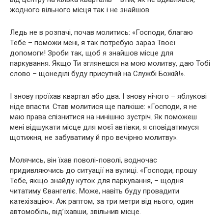
жодного вільного місця так і не знайшов.
Ледь не в розпачі, почав молитись: «Господи, благаю
Тебе – поможи мені, я так потребую зараз Твоєї
допомоги! Зроби так, щоб я знайшов місце для
паркування. Якщо Ти зглянешся на мою молитву, даю Тобі
слово – щонеділі буду присутній на Службі Божій!».
І знову проїхав квартал або два. І знову нічого – яблукові
ніде впасти. Став молитися ще палкіше: «Господи, я не
маю права спізнитися на нинішню зустріч. Як поможеш
мені відшукати місце для моєї автівки, я сповідатимуся
щотижня, не забуватиму й про вечірню молитву».
Молячись, він їхав поволі-поволі, водночас
придивляючись до ситуації на вулиці. «Господи, прошу
Тебе, якщо знайду куток для паркування, – щодня
читатиму Євангеліє. Може, навіть буду провадити
катехізацію». Аж раптом, за три метри від нього, один
автомобіль, від’їхавши, звільнив місце.