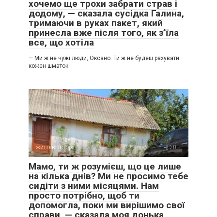
хочемо ще трохи забрати страв і
додому, — сказала сусідка Галина,
тримаючи в руках пакет, який
принесла вже після того, як з’їла
все, що хотіла
— Ми ж не чужі люди, Оксано. Ти ж не будеш рахувати
кожен шматок
життєві історії
0
Мамо, ти ж розумієш, що це лише
на кілька днів? Ми не просимо тебе
сидіти з ними місяцями. Нам
просто потрібно, щоб ти
допомогла, поки ми вирішимо свої
справи, — сказала моя донька