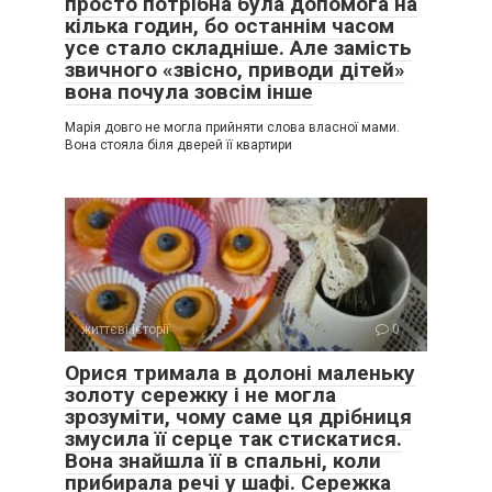
просто потрібна була допомога на
кілька годин, бо останнім часом
усе стало складніше. Але замість
звичного «звісно, приводи дітей»
вона почула зовсім інше
Марія довго не могла прийняти слова власної мами.
Вона стояла біля дверей її квартири
життєві історії
0
Орися тримала в долоні маленьку
золоту сережку і не могла
зрозуміти, чому саме ця дрібниця
змусила її серце так стискатися.
Вона знайшла її в спальні, коли
прибирала речі у шафі. Сережка