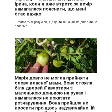
Ірина, коли я вже втретє за вечір
намагалася пояснити, що мені
стає важко
— Мамо, ти ж розумієш, що це лише на кілька днів? Ми не
просимо
життєві історії
0
Марія довго не могла прийняти
слова власної мами. Вона стояла
біля дверей її квартири з
маленькою донькою на руках і
намагалася не показати
розчарування. Вона прийшла не
просити про щось надзвичайне. Їй