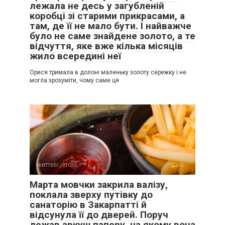
лежала не десь у загубленій
коробці зі старими прикрасами, а
там, де її не мало бути. І найважче
було не саме знайдене золото, а те
відчуття, яке вже кілька місяців
жило всередині неї
Орися тримала в долоні маленьку золоту сережку і не
могла зрозуміти, чому саме ця
життєві історії
0
Марта мовчки закрила валізу,
поклала зверху путівку до
санаторію в Закарпатті й
відсунула її до дверей. Поруч
лежав аркуш паперу, на якому вона