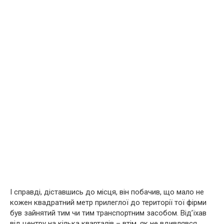
І справді, діставшись до місця, він побачив, що мало не
кожен квадратний метр прилеглої до території тої фірми
був зайнятий тим чи тим транспортним засобом. Від’їхав
від центру на кілька кварталів – втім, як не вдивлявся,