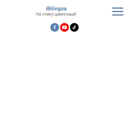
Перейти
iBilingua
до
На стику цивілізацій
вмісту