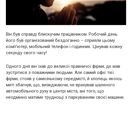
Він був справді блискучим працівником. Робочий день
його був організований бездоганно – сприяли цьому
комп’ютер, мобільний телефон і годинник. Цінував кожну
секунду свого часу!
Одного дня він їхав до великої правничої фірми, де мав
зустрітися з поважними людьми. Але самий офіс тієї
фірми, стояв у самісінькому середмісті, й хлопець якоїсь
миті збагнув, що, виїжджаючи, не врахував шаленого
автомобільного руху в центрі міста, ані того, що
неодмінно матиме труднощі з паркуванням своєї машини.