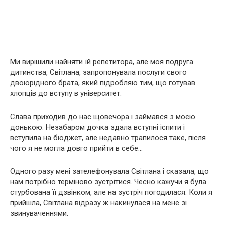
Ми вирішили найняти їй репетитора, але моя подруга
дитинства, Світлана, запропонувала послуги свого
двоюрідного брата, який підробляю тим, що готував
хлопців до вступу в університет.
Слава приходив до нас щовечора і займався з моєю
донькою. Незабаром дочка здала вступні іспити і
вступила на бюджет, але недавно трапилося таке, після
чого я не могла довго прийти в себе…
Одного разу мені зателефонувала Світлана і сказала, що
нам потрібно терміново зустрітися. Чесно кажучи я була
стурбована її дзвінком, але на зустріч погодилася. Коли я
прийшла, Світлана відразу ж накинулася на мене зі
звинуваченнями.