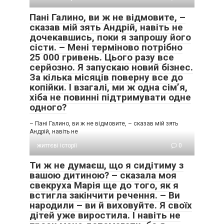
Пані Галино, ви ж не відмовите, –
сказав мій зять Андрій, навіть не
дочекавшись, поки я запрошу його
сісти. – Мені терміново потрібно
25 000 гривень. Цього разу все
серйозно. Я запускаю новий бізнес.
За кілька місяців поверну все до
копійки. І взагалі, ми ж одна сім’я,
хіба не повинні підтримувати одне
одного?
– Пані Галино, ви ж не відмовите, – сказав мій зять
Андрій, навіть не
життєві історії
0
Ти ж не думаєш, що я сидітиму з
вашою дитиною? – сказала моя
свекруха Марія ще до того, як я
встигла закінчити речення. – Ви
народили – ви й виховуйте. Я своїх
дітей уже виростила. І навіть не