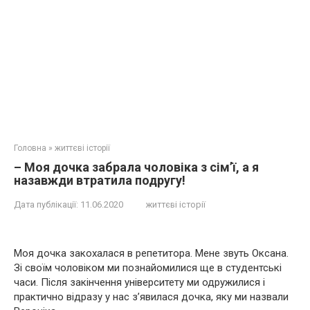
Головна
»
життєві історії
– Моя дочка забрала чоловіка з сім’ї, а я
назавжди втратила подругу!
Дата публікації:
11.06.2020
життєві історії
Моя дочка закохалася в репетитора. Мене звуть Оксана.
Зі своїм чоловіком ми познайомилися ще в студентські
часи. Після закінчення університету ми одружилися і
практично відразу у нас з’явилася дочка, яку ми назвали