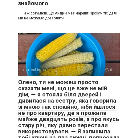
знайомого
— Ти ж розумієш, що Андрій має нарешті зрозуміти: далі
ми не можемо дозволяти
життєві історії
0
Олено, ти не можеш просто
сказати мені, що це вже не мій
дім, — я стояла біля дверей і
дивилася на сестру, яка говорила
зі мною так спокійно, ніби йшлося
не про квартиру, де я прожила
майже двадцять років, а про якусь
стару річ, яку давно перестали
використовувати. — Я залишила
тобі ключі на два тижні, попросила