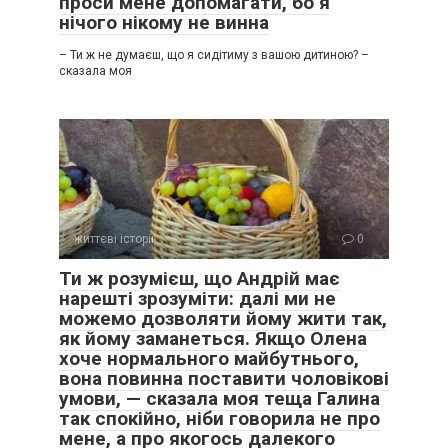
проси мене допомагати, бо я
нічого нікому не винна
– Ти ж не думаєш, що я сидітиму з вашою дитиною? –
сказала моя
життєві історії
0
Ти ж розумієш, що Андрій має
нарешті зрозуміти: далі ми не
можемо дозволяти йому жити так,
як йому заманеться. Якщо Олена
хоче нормального майбутнього,
вона повинна поставити чоловікові
умови, — сказала моя теща Галина
так спокійно, ніби говорила не про
мене, а про якогось далекого