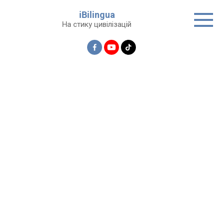
Перейти
iBilingua
до
На стику цивілізацій
вмісту