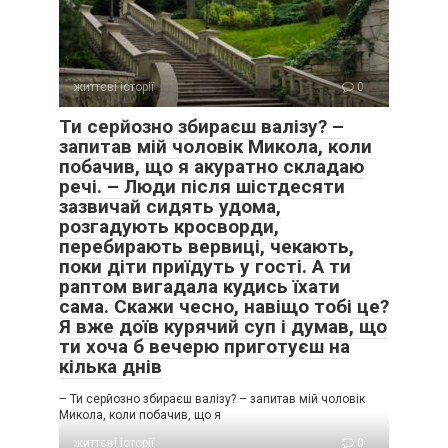
життєві історії
0
Ти серйозно збираєш валізу? –
запитав мій чоловік Микола, коли
побачив, що я акуратно складаю
речі. – Люди після шістдесяти
зазвичай сидять удома,
розгадують кросворди,
перебирають вервиці, чекають,
поки діти приїдуть у гості. А ти
раптом вигадала кудись їхати
сама. Скажи чесно, навіщо тобі це?
Я вже доїв курячий суп і думав, що
ти хоча б вечерю приготуєш на
кілька днів
– Ти серйозно збираєш валізу? – запитав мій чоловік
Микола, коли побачив, що я
життєві історії
0