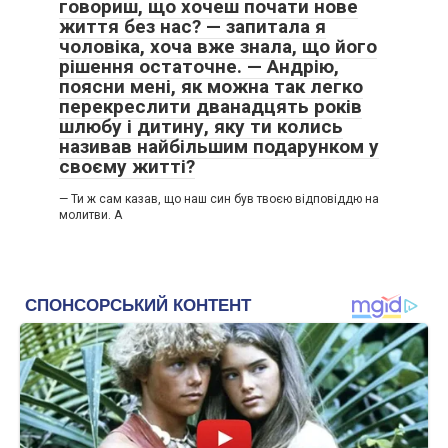
говориш, що хочеш почати нове
життя без нас? — запитала я
чоловіка, хоча вже знала, що його
рішення остаточне. — Андрію,
поясни мені, як можна так легко
перекреслити дванадцять років
шлюбу і дитину, яку ти колись
називав найбільшим подарунком у
своєму житті?
— Ти ж сам казав, що наш син був твоєю відповіддю на
молитви. А