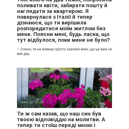
поливати квіти, забирати пошту й
наглядати за квартирою. Я
повернулася з Італії й тепер
дізнаюся, що ти вирішила
розпорядитися моїм житлом без
мене. Поясни мені, будь ласка, що
тут відбулося, поки мене не було?
— Олено, ти не можеш просто сказати мені, що це вже не
мій дім,
життєві історії
0
Ти ж сам казав, що наш син був
твоєю відповіддю на молитви. А
тепер ти стоїш переді мною і