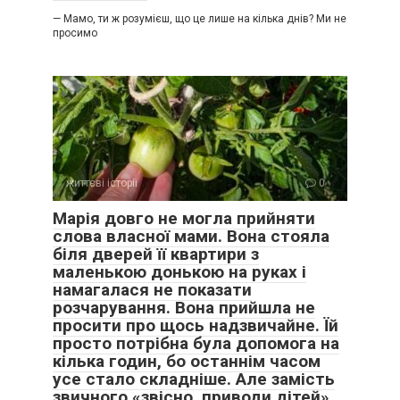
— Мамо, ти ж розумієш, що це лише на кілька днів? Ми не
просимо
життєві історії
0
Марія довго не могла прийняти
слова власної мами. Вона стояла
біля дверей її квартири з
маленькою донькою на руках і
намагалася не показати
розчарування. Вона прийшла не
просити про щось надзвичайне. Їй
просто потрібна була допомога на
кілька годин, бо останнім часом
усе стало складніше. Але замість
звичного «звісно, приводи дітей»