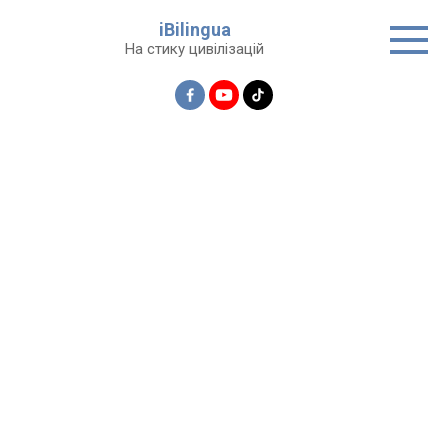
Перейти
iBilingua
до
На стику цивілізацій
вмісту