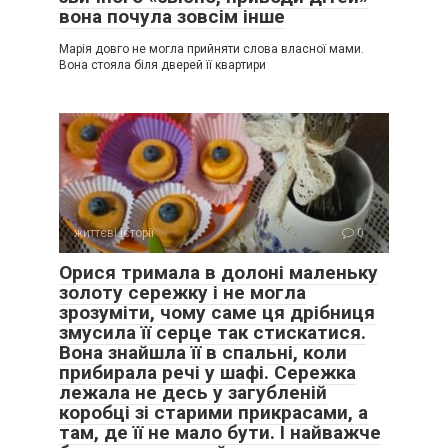
вона почула зовсім інше
Марія довго не могла прийняти слова власної мами.
Вона стояла біля дверей її квартири
життєві історії
0
Орися тримала в долоні маленьку
золоту сережку і не могла
зрозуміти, чому саме ця дрібниця
змусила її серце так стискатися.
Вона знайшла її в спальні, коли
прибирала речі у шафі. Сережка
лежала не десь у загубленій
коробці зі старими прикрасами, а
там, де її не мало бути. І найважче