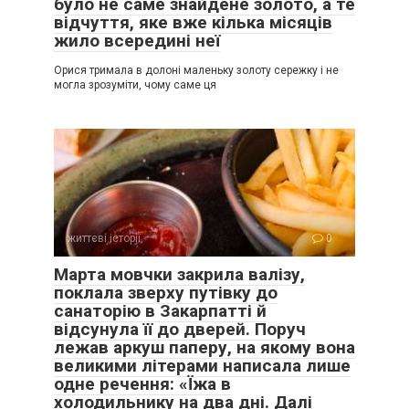
було не саме знайдене золото, а те
відчуття, яке вже кілька місяців
жило всередині неї
Орися тримала в долоні маленьку золоту сережку і не
могла зрозуміти, чому саме ця
життєві історії
0
Марта мовчки закрила валізу,
поклала зверху путівку до
санаторію в Закарпатті й
відсунула її до дверей. Поруч
лежав аркуш паперу, на якому вона
великими літерами написала лише
одне речення: «Їжа в
холодильнику на два дні. Далі