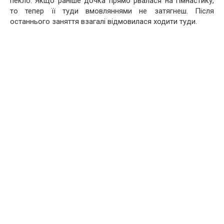
пекло. Якщо раніше дочка прямо рвалася на гімнастику,
то тепер її туди вмовляннями не затягнеш. Після
останнього заняття взагалі відмовилася ходити туди.