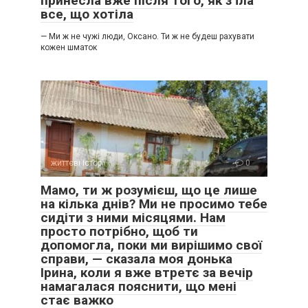
принесла вже після того, як з’їла
все, що хотіла
— Ми ж не чужі люди, Оксано. Ти ж не будеш рахувати
кожен шматок
життєві історії
0
Мамо, ти ж розумієш, що це лише
на кілька днів? Ми не просимо тебе
сидіти з ними місяцями. Нам
просто потрібно, щоб ти
допомогла, поки ми вирішимо свої
справи, — сказала моя донька
Ірина, коли я вже втретє за вечір
намагалася пояснити, що мені
стає важко