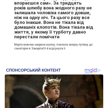
впораєшся сам». За тридцять
років шлюбу вона жодного разу не
залишала чоловіка самого довше,
ніж на одну ніч. Та цього разу все
було інакше. Вона не тікала від
домашніх клопотів. Вона тікала від
життя, у якому її турботу давно
перестали помічати
Марта мовчки закрила валізу, поклала зверху путівку до
санаторію в Закарпатті й відсунула її