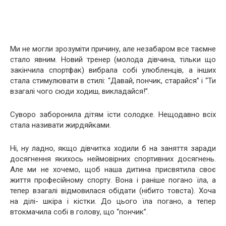
Ми не могли зрозуміти причину, але незабаром все таємне
стало явним. Новий тренер (молода дівчина, тільки що
закінчила спортфак) вибрала собі улюбленців, а інших
стала стимулювати в стилі: “Давай, пончик, старайся” і “Ти
взагалі чого сюди ходиш, викладайся!”.
Суворо заборонила дітям їсти солодке. Нещодавно всіх
стала називати жирдяйками.
Ні, ну ладно, якщо дівчитка ходили б на заняття заради
досягнення якихось неймовірних спортивних досягнень.
Але ми не хочемо, щоб наша дитина присвятила своє
життя професійному спорту. Вона і раніше погано їла, а
тепер взагалі відмовилася обідати (нібито товста). Хоча
на ділі- шкіра і кістки. До цього їла погано, а тепер
втокмачила собі в голову, що “пончик”.