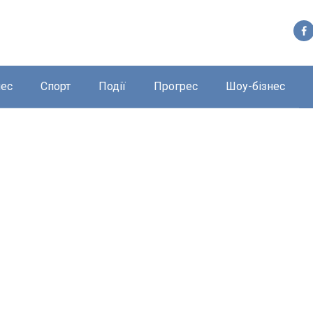
нес
Спорт
Події
Прогрес
Шоу-бізнес