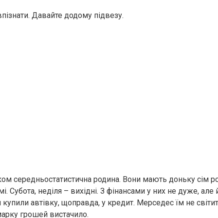
 впізнати. Давайте додому підвезу.
іком середньостатистична родина. Вони мають доньку сім 
мі. Субота, неділя – вихідні. З фінансами у них не дуже, але 
купили автівку, щоправда, у кредит. Мерседес їм не світит
марку грошей вистачило.