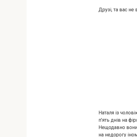
Друзі, та вас не
Наталя із чолов
п’ять днів на фір
Нещодавно вони 
на недорогу іно