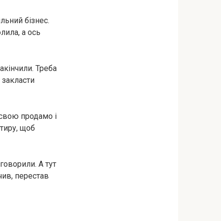
льний бізнес.
лила, а ось
акінчили. Треба
и закласти
 свою продамо і
ртиру, щоб
говорили. А тут
чив, перестав