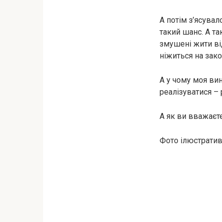
А потім з’ясувал
такий шанс. А та
змушені жити від
ніжиться на зак
А у чому моя вин
реалізуватися – 
А як ви вважаєте
Фото ілюстративн