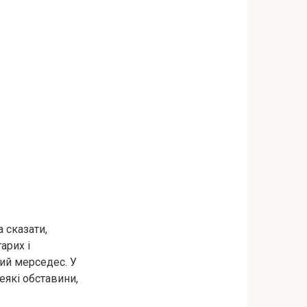
 сказати,
арих і
ний мерседес. У
еякі обставини,