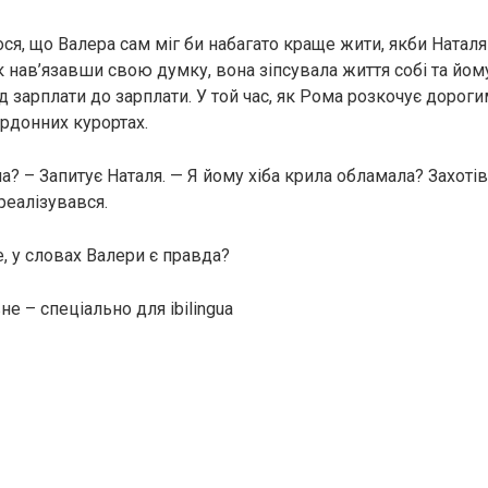
ося, що Валера сам міг би набагато краще жити, якби Наталя
к нав’язавши свою думку, вона зіпсувала життя собі та йом
 зарплати до зарплати. У той час, як Рома розкочує дорог
ордонних курортах.
а? – Запитує Наталя. — Я йому хіба крила обламала? Захотів
реалізувався.
, у словах Валери є правда?
е – спеціально для ibilingua