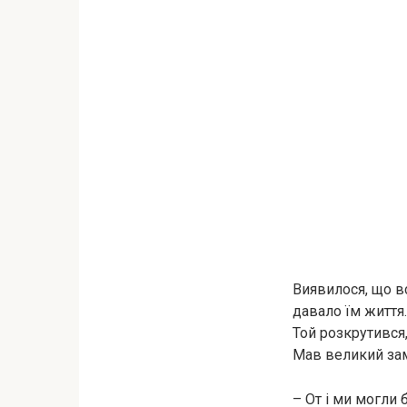
Виявилося, що вс
давало їм життя.
Той розкрутився,
Мав великий зам
– От і ми могли б