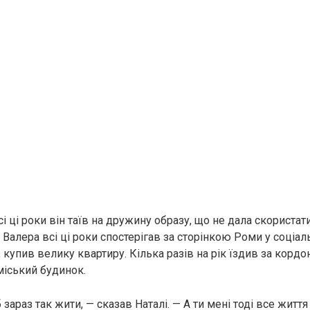
і ці роки він таїв на дружину образу, що не дала скористат
 Валера всі ці роки спостерігав за сторінкою Роми у соціа
 купив велику квартиру. Кілька разів на рік їздив за кордо
іський будинок.
 зараз так жити, — сказав Наталі. — А ти мені тоді все життя 