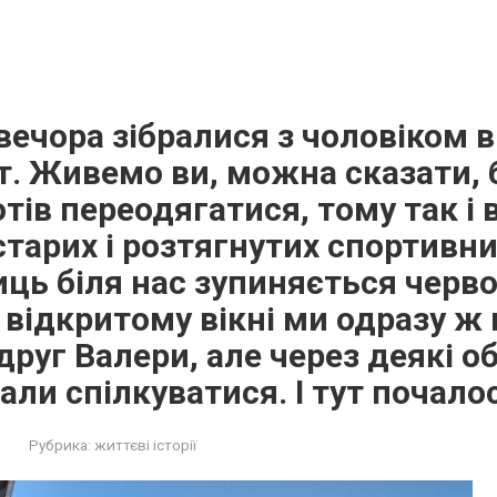
ечора зібралися з чоловіком в
. Живемо ви, можна сказати, 
отів переодягатися, тому так і
тарих і розтягнутих спортивних
лиць біля нас зупиняється черв
 відкритому вікні ми одразу ж
друг Валери, але через деякі о
али спілкуватися. І тут почало
Рубрика:
життєві історії