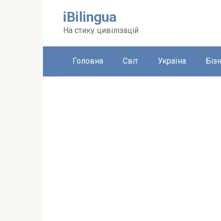
Перейти
iBilingua
до
вмісту
На стику цивілізацій
Головна
Світ
Україна
Біз