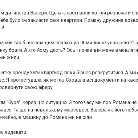
м дитинства Валери. Ще в юності вони хотіли розпочати спі
реба було їм закласти свої квартири. Роману дружина дозво
і!
ра мій так бізнесом цим спалахнув. А ми лише університет з
нку брати. А хто йому дасть? Ось і почав він мене вмовлят
 ми жили.
атку орендувати квартиру, поки бізнес розкрутитися. А ми
с. Я протестувала, як могла. Сховала всі документи на ква
провернути свою аферу.
ла “буря”, через цю ситуацію. З того часу ми про Романа не 
ався. Та ще на новенькому мерседесі. Валера як його поба
вичайно, в машину до Романа ми не сіли.
ав видавати.