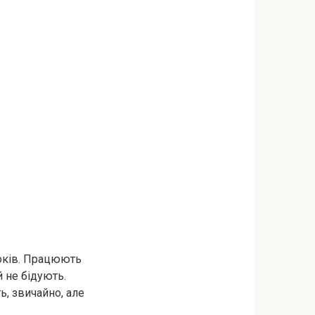
років. Працюють
й не бідують.
ь, звичайно, але