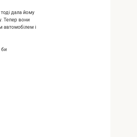
 тоді дала йому
у. Тепер вони
им автомобілем і
 би