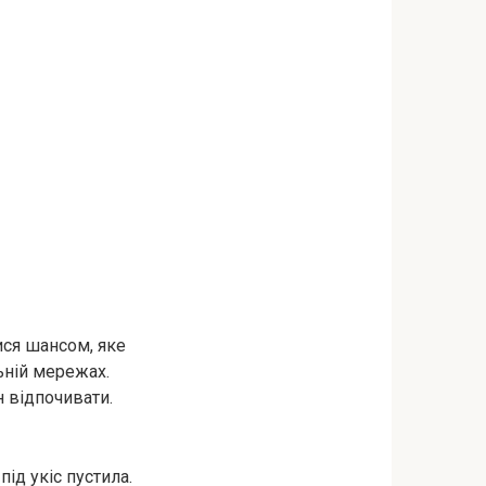
ися шансом, яке
льній мережах.
н відпочивати.
під укіс пустила.