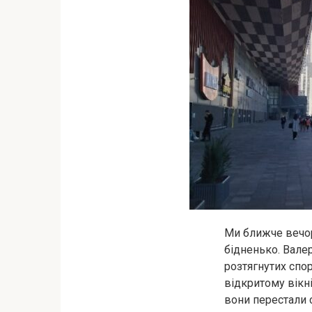
Ми ближче вечор
бідненько. Валер
розтягнутих спор
відкритому вікні
вони перестали с