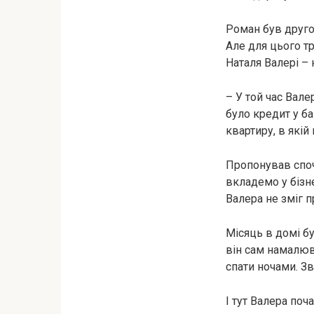
Роман був друго
Але для цього т
Наталя Валері – н
– У той час Вале
було кредит у ба
квартиру, в якій
Пропонував споч
вкладемо у бізне
Валера не зміг 
Місяць в домі бу
він сам намалюв
спати ночами. З
І тут Валера поч