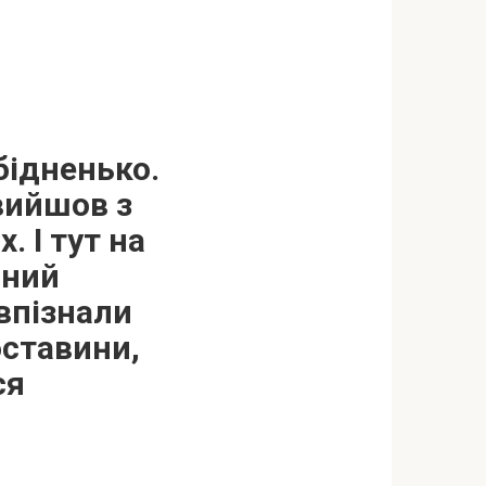
бідненько.
 вийшов з
. І тут на
оний
 впізнали
бставини,
ся