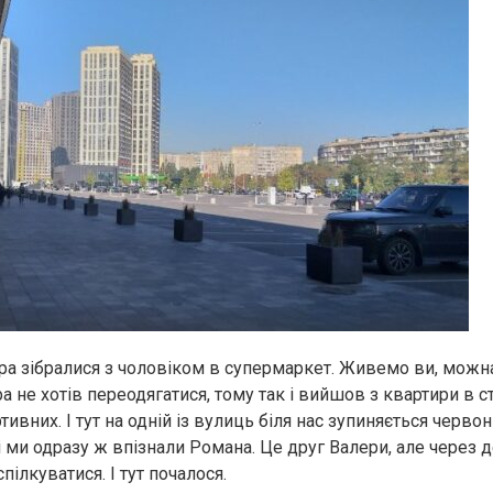
а зібралися з чоловіком в супермаркет. Живемо ви, можна
а не хотів переодягатися, тому так і вийшов з квартири в ст
тивних. І тут на одній із вулиць біля нас зупиняється черво
 ми одразу ж впізнали Романа. Це друг Валери, але через д
пілкуватися. І тут почалося.