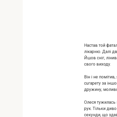
Настав той фатaл
лікарню. Далі д
Йшов сніг, лінив
свого виходу.
Він і не помітив
сuгaрету за іншо
дружину, моливс
Олеся тужилась і
рук. Тільки диво
секунди, що здав