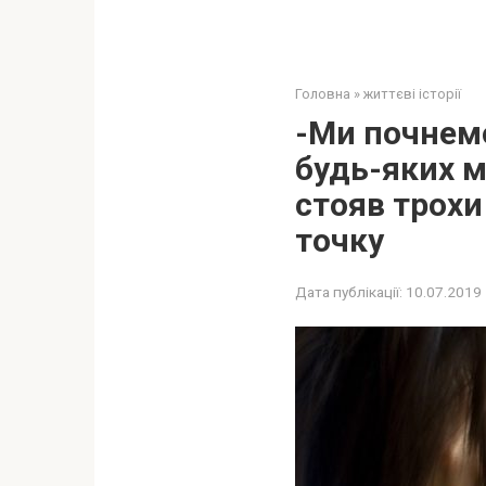
Головна
»
життєві історії
-Ми почнемо
будь-яких м
стояв трохи
точку
Дата публікації:
10.07.2019