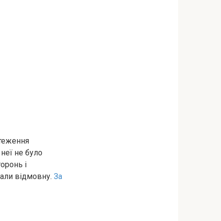
стеження
неї не було
торонь і
сали відмовну.
За