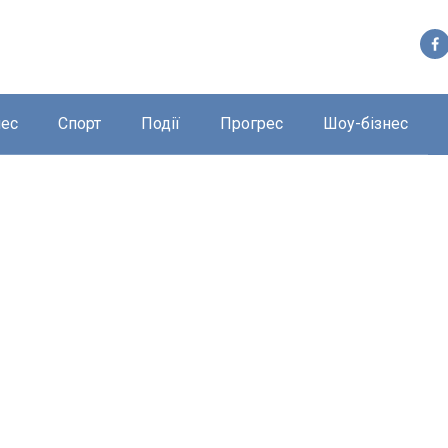
нес
Спорт
Події
Прогрес
Шоу-бізнес