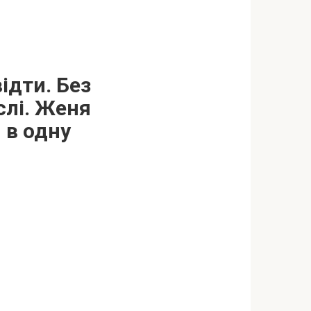
ідти. Без
слі. Женя
 в одну