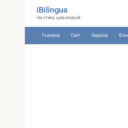
Перейти
iBilingua
до
вмісту
На стику цивілізацій
Головна
Світ
Україна
Біз