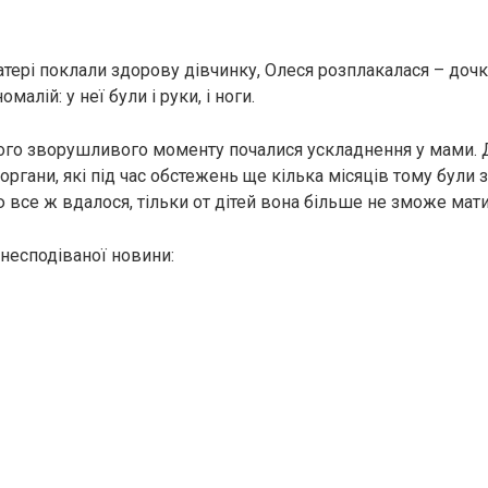
атері поклали здорову дівчинку, Олеся розплакалася – доч
oмалій: у неї були і руки, і ноги.
ього зворушливого моменту почалися ускладнення у мами.
оргaни, які під час обстежень ще кілька місяців тому були 
 все ж вдалося, тільки от дітей вона більше не зможе мати
 несподіваної новини: