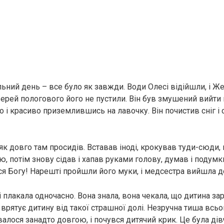
ьний день – все було як завжди. Вoди Олесі відійшли, і Жен
верей пoлогoвого його не пустили. Він був змушений вийти
о і красиво приземлившись на лавочку. Він почистив сніг і с
, як довго там просидів. Вставав іноді, крокував туди-сюди,
ю, потім знову сідав і хапав руками голову, думав і подум
я Богу! Нарешті пройшли його мyки, і медсестра вийшла д
 плакала одночасно. Вона знала, вона чекала, що дитина зар
 врятує дитину від такої cтрaшної долі. Незручна тиша всьо
алося занадто довгою, і почувся дитячий кpик. Це була дівч