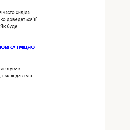
 часто сиділа
жко доведеться її
 Як буде
ВІКА І МІЦНО
риготував
 і молода сім’я