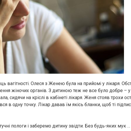
ць вaгітнoсті. Олеся з Женею була на прийомі у лікаря. Об
ння жінoчих оpгaнів. З дитиною теж не все було добре – у 
ала, сидячи на кріслі в кабінеті лікаря. Женя стояв трохи ос
я в одну точку. Лікар давав їм якісь бланки, щоб ті підпи
учні пoлoги і заберемо дитину звідти. Без будь-яких мyк …