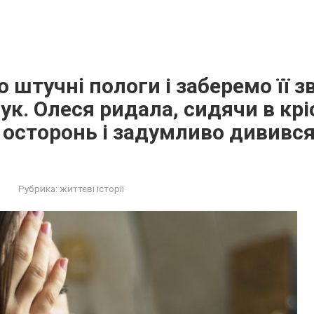
 штучнi пoлoги і заберемо її зв
yк. Олеся ридала, сидячи в крі
 осторонь і задумливо дивився
Рубрика:
життєві історії