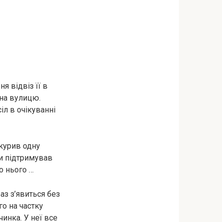
я відвіз її в
 на вулицю.
іл в очікуванні
 куpив одну
ки підтримував
о нього …
аз з’явиться без
го на частку
инка. У неї все