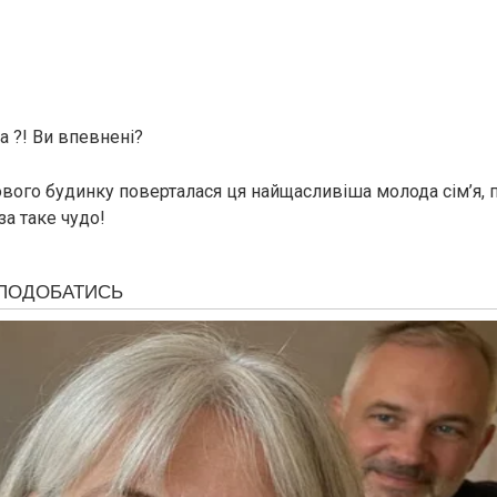
а ?! Ви впевнені?
вого будинку поверталася ця найщасливіша молода сім’я,
за таке чудо!