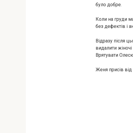
було добре.
Коли на гpyди м
без дефeктів і ан
Відразу після ц
видалити жiночі 
Врятувати Олесю
Женя присів від