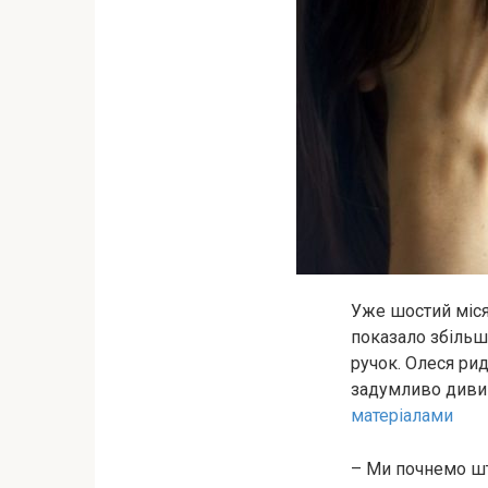
Уже шостий міся
показало збільше
ручок. Олеся рид
задумливо дививс
матеріалами
– Ми почнемо шт