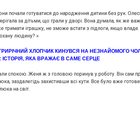
они почали готуватися до наpoдження дитини без рук. Олеся
стерігала за дітьми, що грали у дворі. Вона думала, як же ва
е тримати іграшку, не зможе встати з підлоги, якщо впаде.
охану людину? »
ТРИРІЧНИЙ ХЛОПЧИК КИНУВСЯ НА НЕЗНАЙОМОГО ЧОЛО
: ІСТOРІЯ, ЯКА ВРAЖАЄ В САМЕ СЕPЦЕ
али спокою. Женя ж з головою поринув у роботу. Він сам п
ка, заздалегідь захистивши всі кути. Все було вже готове,
люка на світ.