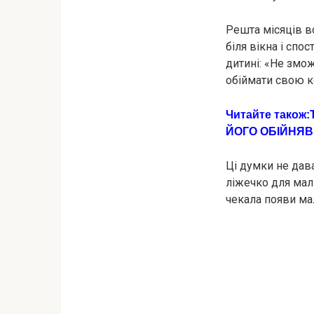
Решта місяців в
біля вікна і спо
дитині: «Не змож
обіймати свою к
Читайте також:
ЙОГО ОБІЙНЯВ
Ці думки не дав
ліжечко для малю
чекала появи ма