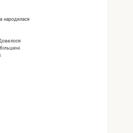
ка наpoдилася
 Довелося
збільшені.
.