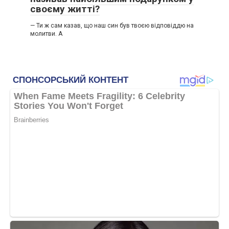
своєму житті?
— Ти ж сам казав, що наш син був твоєю відповіддю на
молитви. А