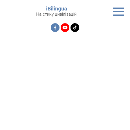
Перейти
iBilingua
до
На стику цивілізацій
вмісту