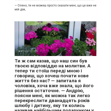
— Олено, ти не можеш просто сказати мені, що це вже не
мій дім,
життєві історії
0
Ти ж сам казав, що наш син був
твоєю відповіддю на молитви. А
тепер ти стоїш переді мною і
говориш, що хочеш почати нове
життя без нас? — запитала я
чоловіка, хоча вже знала, що його
рішення остаточне. — Андрію,
поясни мені, як можна так легко
перекреслити дванадцять років
шлюбу і дитину, яку ти колись
називав найбільшим подарунком у