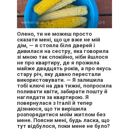
життєві історії
0
Олено, ти не можеш просто
сказати мені, що це вже не мій
дім, — я стояла біля дверей і
дивилася на сестру, яка говорила
зі мною так спокійно, ніби йшлося
не про квартиру, де я прожила
майже двадцять років, а про якусь
стару річ, яку давно перестали
використовувати. — Я залишила
тобі ключі на два тижні, попросила
поливати квіти, забирати пошту й
наглядати за квартирою. Я
повернулася з Італії й тепер
дізнаюся, що ти вирішила
розпорядитися моїм житлом без
мене. Поясни мені, будь ласка, що
тут відбулося, поки мене не було?