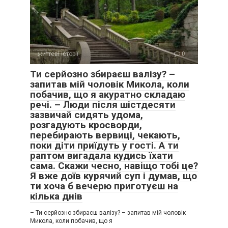
життєві історії
0
Ти серйозно збираєш валізу? –
запитав мій чоловік Микола, коли
побачив, що я акуратно складаю
речі. – Люди після шістдесяти
зазвичай сидять удома,
розгадують кросворди,
перебирають вервиці, чекають,
поки діти приїдуть у гості. А ти
раптом вигадала кудись їхати
сама. Скажи чесно, навіщо тобі це?
Я вже доїв курячий суп і думав, що
ти хоча б вечерю приготуєш на
кілька днів
– Ти серйозно збираєш валізу? – запитав мій чоловік
Микола, коли побачив, що я