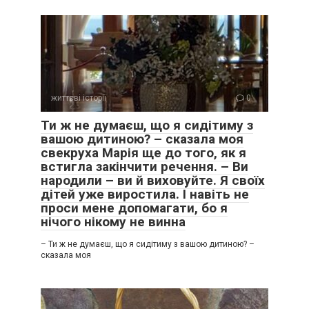
життєві історії
0
Ти ж не думаєш, що я сидітиму з
вашою дитиною? – сказала моя
свекруха Марія ще до того, як я
встигла закінчити речення. – Ви
народили – ви й виховуйте. Я своїх
дітей уже виростила. І навіть не
проси мене допомагати, бо я
нічого нікому не винна
– Ти ж не думаєш, що я сидітиму з вашою дитиною? –
сказала моя