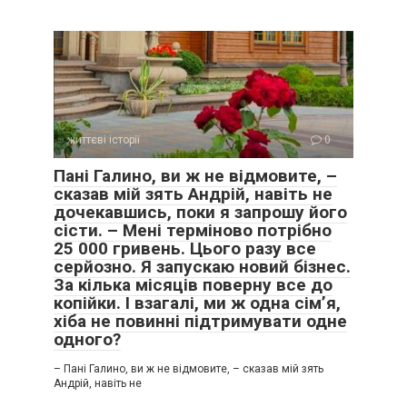
життєві історії
0
Пані Галино, ви ж не відмовите, –
сказав мій зять Андрій, навіть не
дочекавшись, поки я запрошу його
сісти. – Мені терміново потрібно
25 000 гривень. Цього разу все
серйозно. Я запускаю новий бізнес.
За кілька місяців поверну все до
копійки. І взагалі, ми ж одна сім’я,
хіба не повинні підтримувати одне
одного?
– Пані Галино, ви ж не відмовите, – сказав мій зять
Андрій, навіть не