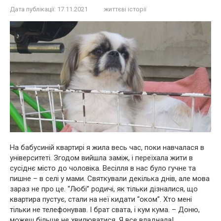
Дата публікації:
17.11.2021
життєві історії
На бабусиній квартирі я жила весь час, поки навчалася в
університеті. Згодом вийшла заміж, і переїхала жити в
сусіднє місто до чоловіка. Весілля в нас було гучне та
пишне – в селі у мами. Святкували декілька днів, але мова
зараз не про це. “Любі” родичі, як тільки дізналися, що
квартира пустує, стали на неї кидати “оком”. Хто мені
тільки не телефонував. І брат свата, і кум кума. – Доню,
можеш більше не хвилюватися. Я все владнала!