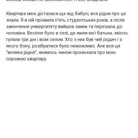
Квартира мені дісталася ще від бабусі, вся рідня про це
знала. Я в ній прожила п’ять студентських років, а після
закінчення університету вийшла заміж та переїхала до
чоловіка. Весілля було в селі, де жили мої батьки, звісно,
гуляли три дні і всім селом. Хто з них був чий родич і з
якого боку, розібратися було неможливо. Але вся ця
“велика рідня”, якимось чином пронюхала про мою
порожню квартиру.