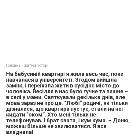
Головна
»
життєві історії
На бабусиній квартирі я жила весь час, поки
навчалася в університеті. Згодом вийшла
заміж, і переїхала жити в сусіднє місто до
чоловіка. Весілля в нас було гучне та пишне –
в селі у мами. Святкували декілька днів, але
мова зараз не про це. “Любі” родичі, як тільки
дізналися, що квартира пустує, стали на неї
кидати “оком”. Хто мені тільки не
телефонував. І брат свата, і кум кума. – Доню,
можеш більше не хвилюватися. Я все
владнала!