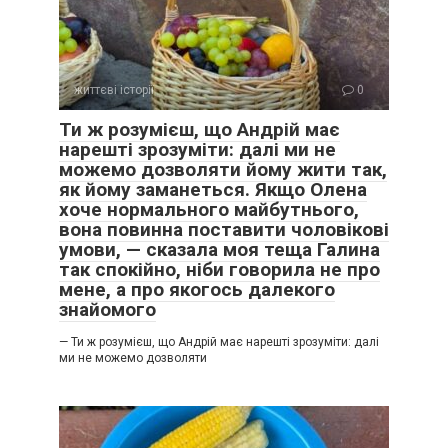
життєві історії
0
Ти ж розумієш, що Андрій має
нарешті зрозуміти: далі ми не
можемо дозволяти йому жити так,
як йому заманеться. Якщо Олена
хоче нормального майбутнього,
вона повинна поставити чоловікові
умови, — сказала моя теща Галина
так спокійно, ніби говорила не про
мене, а про якогось далекого
знайомого
— Ти ж розумієш, що Андрій має нарешті зрозуміти: далі
ми не можемо дозволяти