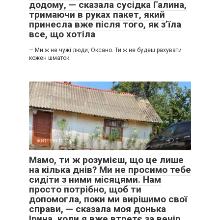
додому, — сказала сусідка Галина,
тримаючи в руках пакет, який
принесла вже після того, як з’їла
все, що хотіла
— Ми ж не чужі люди, Оксано. Ти ж не будеш рахувати
кожен шматок
життєві історії
0
Мамо, ти ж розумієш, що це лише
на кілька днів? Ми не просимо тебе
сидіти з ними місяцями. Нам
просто потрібно, щоб ти
допомогла, поки ми вирішимо свої
справи, — сказала моя донька
Ірина, коли я вже втретє за вечір