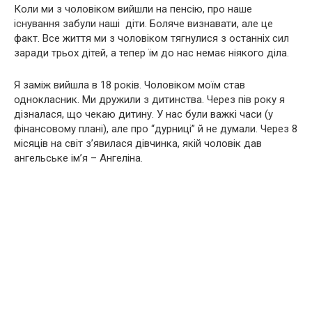
Коли ми з чоловіком вийшли на пенсію, про наше
існування забули наші діти. Боляче визнавати, але це
факт. Все життя ми з чоловіком тягнулися з останніх сил
заради трьох дітей, а тепер їм до нас немає ніякого діла.
Я заміж вийшла в 18 років. Чоловіком моїм став
однокласник. Ми дружили з дитинства. Через пів року я
дізналася, що чекаю дитину. У нас були важкі часи (у
фінансовому плані), але про “дурниці” й не думали. Через 8
місяців на світ з’явилася дівчинка, якій чоловік дав
ангельське ім’я – Ангеліна.