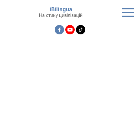
Перейти
iBilingua
до
На стику цивілізацій
вмісту