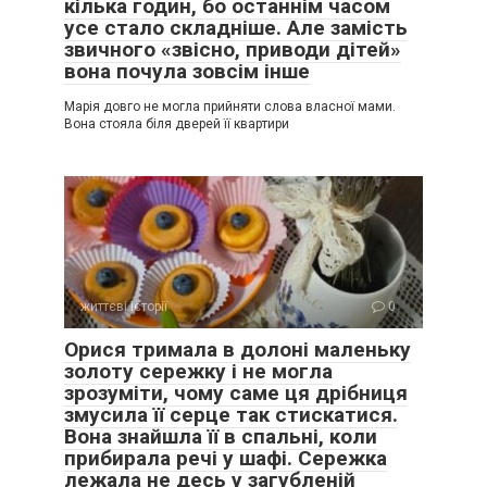
кілька годин, бо останнім часом
усе стало складніше. Але замість
звичного «звісно, приводи дітей»
вона почула зовсім інше
Марія довго не могла прийняти слова власної мами.
Вона стояла біля дверей її квартири
життєві історії
0
Орися тримала в долоні маленьку
золоту сережку і не могла
зрозуміти, чому саме ця дрібниця
змусила її серце так стискатися.
Вона знайшла її в спальні, коли
прибирала речі у шафі. Сережка
лежала не десь у загубленій