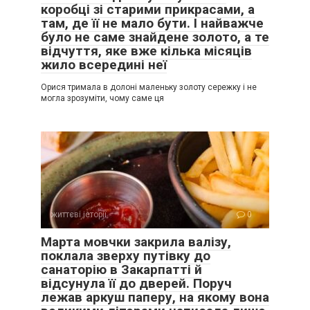
коробці зі старими прикрасами, а
там, де її не мало бути. І найважче
було не саме знайдене золото, а те
відчуття, яке вже кілька місяців
жило всередині неї
Орися тримала в долоні маленьку золоту сережку і не
могла зрозуміти, чому саме ця
життєві історії
0
Марта мовчки закрила валізу,
поклала зверху путівку до
санаторію в Закарпатті й
відсунула її до дверей. Поруч
лежав аркуш паперу, на якому вона