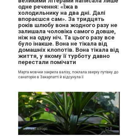
великими літерами написала лише
одне речення: «Їжа в
холодильнику на два дні. Далі
впораєшся сам». За тридцять
років шлюбу вона жодного разу не
залишала чоловіка самого довше,
ніж на одну ніч. Та цього разу все
було інакше. Вона не тікала від
домашніх клопотів. Вона тікала від
життя, у якому її турботу давно
перестали помічати
Марта мовчки закрила валізу, поклала зверху путівку до
санаторію в Закарпатті й відсунула її
життєві історії
0