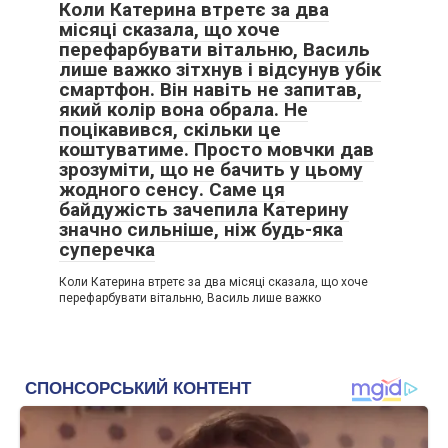
Коли Катерина втретє за два
місяці сказала, що хоче
перефарбувати вітальню, Василь
лише важко зітхнув і відсунув убік
смартфон. Він навіть не запитав,
який колір вона обрала. Не
поцікавився, скільки це
коштуватиме. Просто мовчки дав
зрозуміти, що не бачить у цьому
жодного сенсу. Саме ця
байдужість зачепила Катерину
значно сильніше, ніж будь-яка
суперечка
Коли Катерина втретє за два місяці сказала, що хоче
перефарбувати вітальню, Василь лише важко