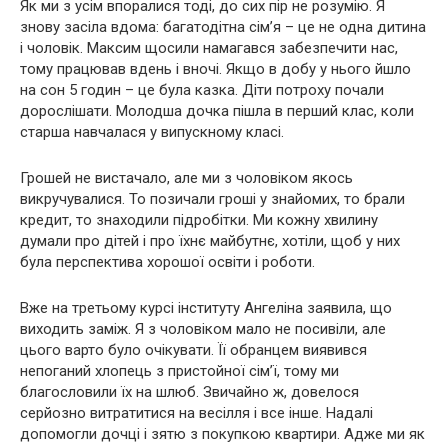
Як ми з усім впоралися тоді, до сих пір не розумію. Я
знову засіла вдома: багатодітна сім’я – це не одна дитина
і чоловік. Максим щосили намагався забезпечити нас,
тому працював вдень і вночі. Якщо в добу у нього йшло
на сон 5 годин – це була казка. Діти потроху почали
дорослішати. Молодша дочка пішла в перший клас, коли
старша навчалася у випускному класі.
Грошей не вистачало, але ми з чоловіком якось
викручувалися. То позичали гроші у знайомих, то брали
кредит, то знаходили підробітки. Ми кожну хвилину
думали про дітей і про їхнє майбутнє, хотіли, щоб у них
була перспектива хорошої освіти і роботи.
Вже на третьому курсі інституту Ангеліна заявила, що
виходить заміж. Я з чоловіком мало не посивіли, але
цього варто було очікувати. Її обранцем виявився
непоганий хлопець з пристойної сім’ї, тому ми
благословили їх на шлюб. Звичайно ж, довелося
серйозно витратитися на весілля і все інше. Надалі
допомогли дочці і зятю з покупкою квартири. Адже ми як