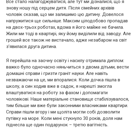
Все стало налагоджуватися, але тут ми дізналися, що я
знову ношу під серцем дитя. Після сімейних архівів
чоловік сказав, що ми залишимо цю дитину. Довелося
напружитися ще сильніше. Максим цілодобово пропадав
на двох-трьох роботах, вдома я його майже не бачила.
Жили ми тоді в квартирі, яку йому виділили від заводу. Але
грошей все також не вистачало, адже незабаром на світ
з’явилася друга дитина.
Я перейшла на заочну освіту і насилу отримала диплом:
важко було одночасно няньчиться з двома дітьми, вести
домашні справи і гризти граніт науки. Але навіть
незважаючи на це, ми впоралися. Коли дочка пішла в
школу, а син ходив вже в садок, я нарешті змогла
влаштуватися на роботу за фахом і допомагати
чоловікові. Наше матеріальне становище стабілізувалося,
тим більше ми вже були законними власниками квартири.
Справи пішли вгору і ми щоліта могли собі дозволити
путівку на море. Коли мені стукнуло 30 років, доля нам
піднесла ще один подарунок – третю вагітність.