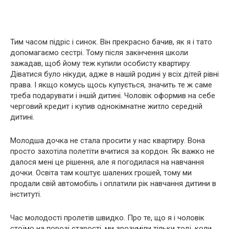
Тим часом підріс і синок. Він прекрасно бачив, як я і тато
допомагаємо сестрі. Тому після закінчення школи
зажадав, щоб йому теж купили особисту квартиру.
Діватися було нікуди, адже в нашій родині у всіх дітей рівні
права. І якщо комусь щось купується, значить те ж саме
треба подарувати і іншій дитині. Чоловік оформив на себе
черговий кредит і купив однокімнатне житло середній
дитині.
Молодша дочка не стала просити у нас квартиру. Вона
просто захотіла полетіти вчитися за кордон. Як важко не
далося мені це рішення, але я погодилася на навчання
дочки. Освіта там коштує шалених грошей, тому ми
продали свій автомобіль і оплатили рік навчання дитини в
інституті.
Час молодості пролетів швидко. Про те, що я і чоловік
стоїмо на порозі старості, ми зрозуміли тільки тоді, коли