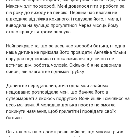
Максим зліг по хворобі. Мені довелося піти з роботи за
пів року до виходу на пенсію. Перший час взагалі не
відходила від ліжка коханого: і годувала його, і мила, і
виводила на вулицю прогулятися. Через місяць йому
стало краще і я трохи зітхнула.
Найприкріше те, що за весь час хвороби батька, ні одна
наша дитина не приїхала його провідати. Ангеліна тільки
пару раз подзвонила і поскаржилася, що нічого не
встигає: дім, робота, чоловік. Скільки б я не дзвонила
синові, він взагалі не піднімав трубку.
Донині не передзвонив, хоча одна моя знайома
нещодавно розповідала мені, що бачила його в
супермаркеті з якоюсь подругою. Вони йшли і сміялися на
весь магазин. А молодша донька просто не змогла
покинути навчання, щоб прилетіти і провідати своїх
батьків.
Ось так ось на старості років вийшло, що маючи трьох