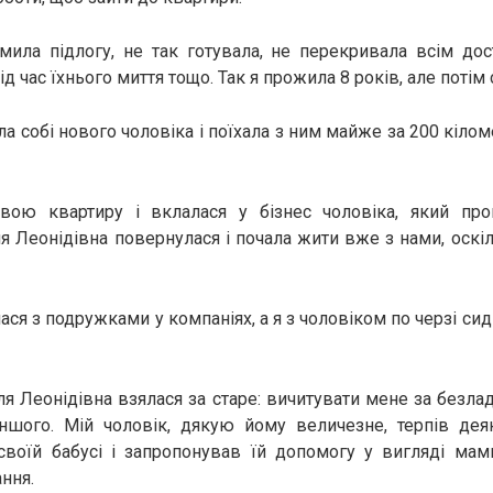
мила підлогу, не так готувала, не перекривала всім дос
під час їхнього миття тощо. Так я прожила 8 років, але потім
а собі нового чоловіка і поїхала з ним майже за 200 кілом
вою квартиру і вклалася у бізнес чоловіка, який прог
я Леонідівна повернулася і почала жити вже з нами, оскі
ся з подружками у компаніях, а я з чоловіком по черзі сиді
я Леонідівна взялася за старе: вичитувати мене за безлад
іншого. Мій чоловік, дякую йому величезне, терпів дея
своїй бабусі і запропонував їй допомогу у вигляді мами
ння.