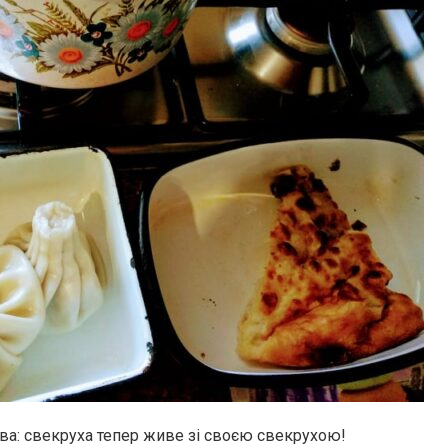
ва: свекруха тепер живе зі своєю свекрухою!