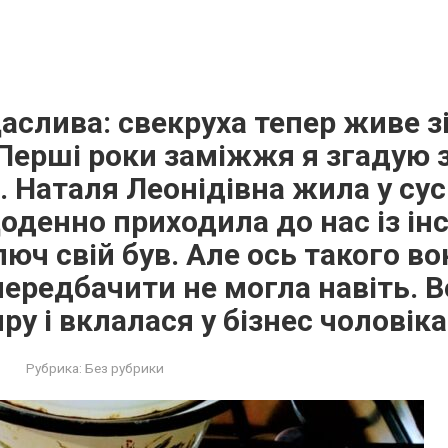
аслива: свекруха тепер живе з
Перші роки заміжжя я згадую з
 Наталя Леонідівна жила у су
 щоденно приходила до нас із ін
люч свій був. Але ось такого в
 передбачити не могла навіть. 
ру і вклалася у бізнес чоловіка
Рубрика:
Без рубрики