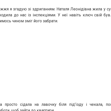
жжя я згадую зі здриганням. Наталя Леонідівна жила у сус
одила до нас із інспекціями. У неї навіть ключ свій був
имось чином зміг його забрати.
 просто сідала на лавочку біля під’їзду і чекала, по
боти, щоб зайти до квартири.