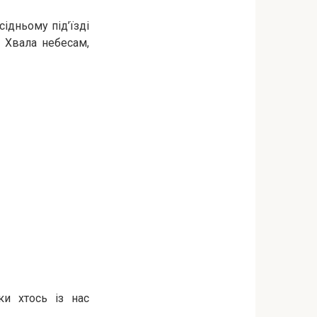
ідньому під’їзді
. Хвала небесам,
ки хтось із нас