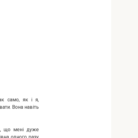
к само, як і я,
вати. Вона навіть
о, що мені дуже
івна одного разу