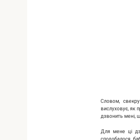
Словом, свекру
вислуховує, як п
дзвонить мені, 
Для мене ці дз
сподобалося, ба