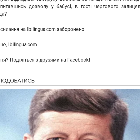
спитавшись дозволу у бабусі, в гості чергового залиця
да?
силання на Ibilingua.com заборонено
е, Ibilingua.com
тя? Поділіться з друзями на Facebook!