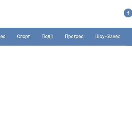
нес
Спорт
Події
Прогрес
Шоу-бізнес