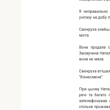
Я неправильно 
унітазу на добу 
Свекруха знайшл
міста.
Вона продала с
Засмучена Натал
вона не мала.
Свекруха втішала
“бізнесмена”.
При цьому Натал
речі та багато 
зателефонував 
спільне прожива