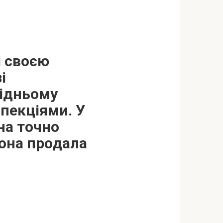
і своєю
і
сідньому
спекціями. У
она точно
Вона продала