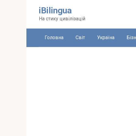
Перейти
iBilingua
до
вмісту
На стику цивілізацій
Головна
Світ
Україна
Біз