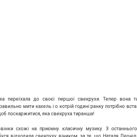
ха переїхала до своєї першої свекрухи. Тепер вона та
равильно мити кахель і о котрій годині ранку потрібно вста
щоб поскаржитися, яка свекруха тиранша!
вінки схожі на приємну класичну музику. З останньог
буся відходила свекруху віником, за те, що Наталя Леонід