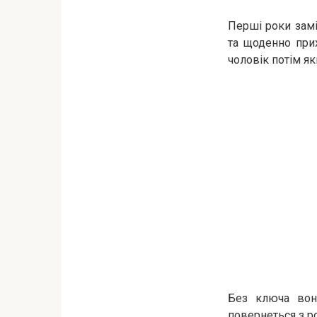
Перші роки замі
та щоденно прих
чоловік потім як
Без ключа вона
повернеться з ро