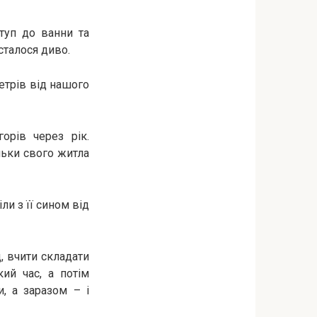
туп до ванни та
 сталося диво.
етрів від нашого
орів через рік.
льки свого житла
ли з її сином від
, вчити складати
кий час, а потім
, а заразом – і