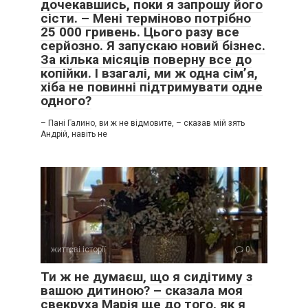
дочекавшись, поки я запрошу його
сісти. – Мені терміново потрібно
25 000 гривень. Цього разу все
серйозно. Я запускаю новий бізнес.
За кілька місяців поверну все до
копійки. І взагалі, ми ж одна сім’я,
хіба не повинні підтримувати одне
одного?
– Пані Галино, ви ж не відмовите, – сказав мій зять
Андрій, навіть не
життєві історії
0
Ти ж не думаєш, що я сидітиму з
вашою дитиною? – сказала моя
свекруха Марія ще до того, як я