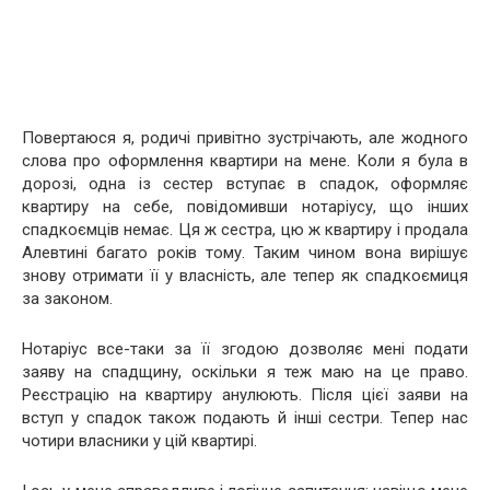
Повертаюся я, родичі привітно зустрічають, але жодного
слова про оформлення квартири на мене. Коли я була в
дорозі, одна із сестер вступає в спадок, оформляє
квартиру на себе, повідомивши нотаріусу, що інших
спадкоємців немає. Ця ж сестра, цю ж квартиру і продала
Алевтині багато років тому. Таким чином вона вирішує
знову отримати її у власність, але тепер як спадкоємиця
за законом.
Нотаріус все-таки за її згодою дозволяє мені подати
заяву на спадщину, оскільки я теж маю на це право.
Реєстрацію на квартиру анулюють. Після цієї заяви на
вступ у спадок також подають й інші сестри. Тепер нас
чотири власники у цій квартирі.