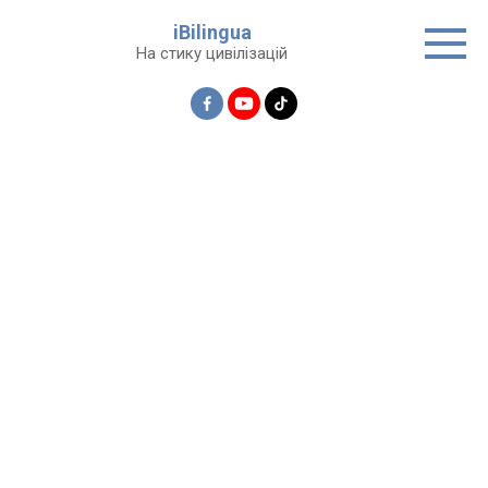
Перейти
iBilingua
до
На стику цивілізацій
вмісту