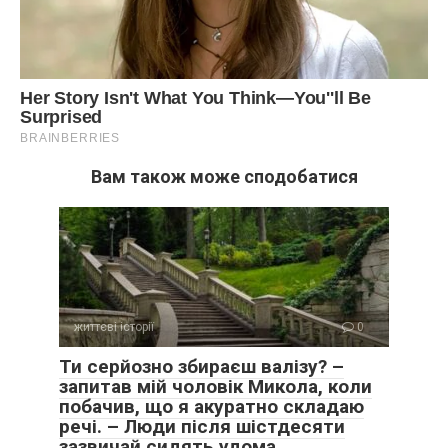
Вам також може сподобатися
життєві історії
0
Ти серйозно збираєш валізу? –
запитав мій чоловік Микола, коли
побачив, що я акуратно складаю
речі. – Люди після шістдесяти
зазвичай сидять удома,