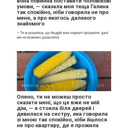
вона повинна поставити чоловікові
умови, — сказала моя теща Галина
так спокійно, ніби говорила не про
мене, а про якогось далекого
знайомого
— Ти ж розумієш, що Андрій має нарешті зрозуміти: далі
ми не можемо дозволяти
життєві історії
0
Олено, ти не можеш просто
сказати мені, що це вже не мій
дім, — я стояла біля дверей і
дивилася на сестру, яка говорила
зі мною так спокійно, ніби йшлося
не про квартиру, де я прожила