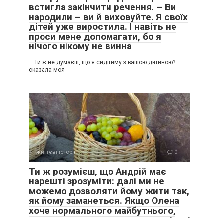
встигла закінчити речення. – Ви
народили – ви й виховуйте. Я своїх
дітей уже виростила. І навіть не
проси мене допомагати, бо я
нічого нікому не винна
– Ти ж не думаєш, що я сидітиму з вашою дитиною? –
сказала моя
життєві історії
0
Ти ж розумієш, що Андрій має
нарешті зрозуміти: далі ми не
можемо дозволяти йому жити так,
як йому заманеться. Якщо Олена
хоче нормального майбутнього,