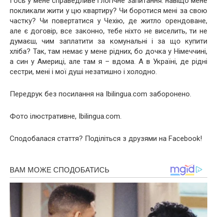
І ось у мене справедливе і логічне запитання: навіщо мене
покликали жити у цю квартиру? Чи боротися мені за свою
частку? Чи повертатися у Чехію, де житло орендоване,
але є договір, все законно, тебе ніхто не виселить, ти не
думаєш, чим заплатити за комунальні і за що купити
хліба? Так, там немає у мене рідних, бо дочка у Німеччині,
а син у Америці, але там я – вдома. А в Україні, де рідні
сестри, мені і мої душі незатишно і холодно.
Передрук без посилання на Ibilingua.com заборонено.
Фото ілюстративне, Ibilingua.com.
Сподобалася стаття? Поділіться з друзями на Facebook!