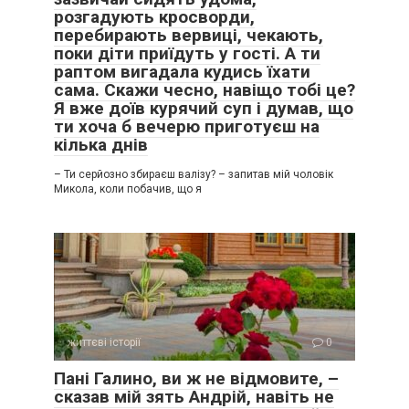
розгадують кросворди,
перебирають вервиці, чекають,
поки діти приїдуть у гості. А ти
раптом вигадала кудись їхати
сама. Скажи чесно, навіщо тобі це?
Я вже доїв курячий суп і думав, що
ти хоча б вечерю приготуєш на
кілька днів
– Ти серйозно збираєш валізу? – запитав мій чоловік
Микола, коли побачив, що я
життєві історії
0
Пані Галино, ви ж не відмовите, –
сказав мій зять Андрій, навіть не