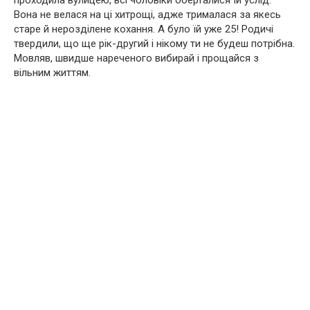
проходила вулицею, всі чоловіки оберталися їй услід.
Вона не велася на ці хитрощі, адже трималася за якесь
старе й нерозділене кохання. А було їй уже 25! Родичі
твердили, що ще рік-другий і нікому ти не будеш потрібна.
Мовляв, швидше нареченого вибирай і прощайся з
вільним життям.