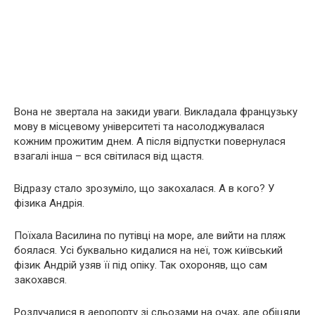
Вона не звертала на закиди уваги. Викладала французьку
мову в місцевому університеті та насолоджувалася
кожним прожитим днем. А після відпустки повернулася
взагалі інша – вся світилася від щастя.
Відразу стало зрозуміло, що закохалася. А в кого? У
фізика Андрія.
Поїхала Василина по путівці на море, але вийти на пляж
боялася. Усі буквально кидалися на неї, тож київський
фізик Андрій узяв її під опіку. Так охороняв, що сам
закохався.
Розлучалися в аеропорту зі сльозами на очах, але обіцяли