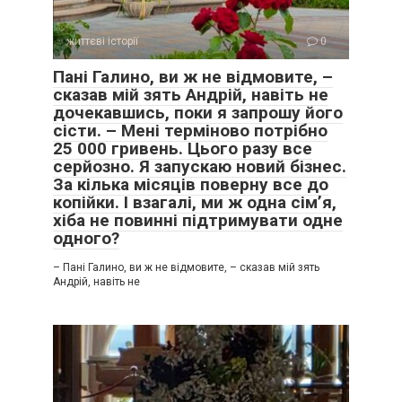
життєві історії
0
Пані Галино, ви ж не відмовите, –
сказав мій зять Андрій, навіть не
дочекавшись, поки я запрошу його
сісти. – Мені терміново потрібно
25 000 гривень. Цього разу все
серйозно. Я запускаю новий бізнес.
За кілька місяців поверну все до
копійки. І взагалі, ми ж одна сім’я,
хіба не повинні підтримувати одне
одного?
– Пані Галино, ви ж не відмовите, – сказав мій зять
Андрій, навіть не