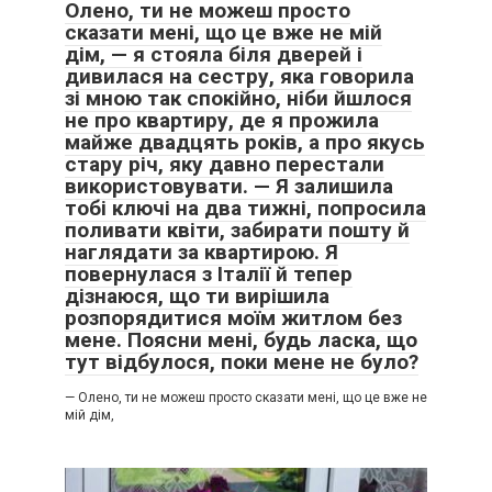
Олено, ти не можеш просто
сказати мені, що це вже не мій
дім, — я стояла біля дверей і
дивилася на сестру, яка говорила
зі мною так спокійно, ніби йшлося
не про квартиру, де я прожила
майже двадцять років, а про якусь
стару річ, яку давно перестали
використовувати. — Я залишила
тобі ключі на два тижні, попросила
поливати квіти, забирати пошту й
наглядати за квартирою. Я
повернулася з Італії й тепер
дізнаюся, що ти вирішила
розпорядитися моїм житлом без
мене. Поясни мені, будь ласка, що
тут відбулося, поки мене не було?
— Олено, ти не можеш просто сказати мені, що це вже не
мій дім,