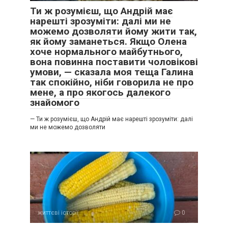
Ти ж розумієш, що Андрій має
нарешті зрозуміти: далі ми не
можемо дозволяти йому жити так,
як йому заманеться. Якщо Олена
хоче нормального майбутнього,
вона повинна поставити чоловікові
умови, — сказала моя теща Галина
так спокійно, ніби говорила не про
мене, а про якогось далекого
знайомого
— Ти ж розумієш, що Андрій має нарешті зрозуміти: далі
ми не можемо дозволяти
життєві історії
0