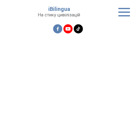
Перейти
iBilingua
до
На стику цивілізацій
вмісту