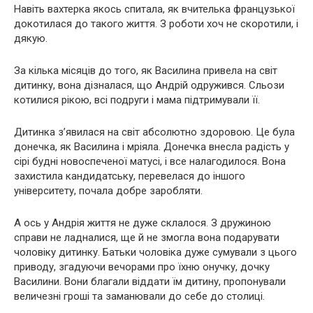
Навіть вахтерка якось спитала, як вчителька французької
докотилася до такого життя. З роботи хоч не скоротили, і
дякую.
За кілька місяців до того, як Василина привела на світ
дитинку, вона дізналася, що Андрій одружився. Сльози
котилися рікою, всі подруги і мама підтримували її.
Дитинка з’явилася на світ абсолютно здоровою. Це була
донечка, як Василина і мріяла. Донечка внесла радість у
сірі будні новоспеченої матусі, і все налагодилося. Вона
захистила кандидатську, перевелася до іншого
університету, почала добре заробляти.
А ось у Андрія життя не дуже склалося. З дружиною
справи не ладналися, ще й не змогла вона подарувати
чоловіку дитинку. Батьки чоловіка дуже сумували з цього
приводу, згадуючи вечорами про їхню онучку, дочку
Василини. Вони благали віддати їм дитину, пропонували
величезні гроші та заманювали до себе до столиці.