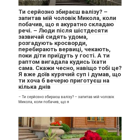
Ти серйозно збираєш валізу? –
запитав мій чоловік Микола, коли
побачив, що я акуратно складаю
речі. – Люди після шістдесяти
зазвичай сидять удома,
розгадують кросворди,
перебирають вервиці, чекають,
поки діти приїдуть у гості. А ти
раптом вигадала кудись їхати
сама. Скажи чесно, навіщо тобі це?
Я вже доїв курячий суп і думав, що
ти хоча б вечерю приготуєш на
кілька днів
– Ти серйозно збираєш валізу? – запитав мій чоловік
Микола, коли побачив, що я