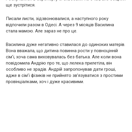
ще зустрітися.
Писали листи, зідзвонювалися, а наступного року
відпочили разом в Одесі. А через 9 місяців Василина
стала мамою. Але зараз не про це.
Василина дуже негативно ставилася до одиноких матерів.
Вона вважала, що дитина повинна рости у повноцінній
сім’ї, хоча сама виховувалась без батька. Але коли вона
повідомила Андрію про те, що лелека прилетіла, він
особливо не зрадів. Андрій запропонував дати гроші,
адже в сім’ї фізиків не прийнято зв’язуватися з простими
провінціалками, хоч і дуже красивими.