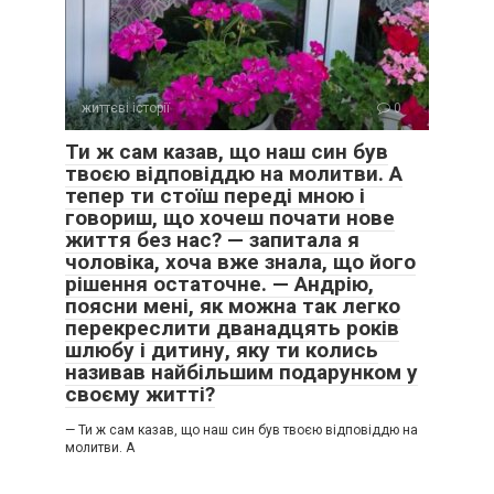
життєві історії
0
Ти ж сам казав, що наш син був
твоєю відповіддю на молитви. А
тепер ти стоїш переді мною і
говориш, що хочеш почати нове
життя без нас? — запитала я
чоловіка, хоча вже знала, що його
рішення остаточне. — Андрію,
поясни мені, як можна так легко
перекреслити дванадцять років
шлюбу і дитину, яку ти колись
називав найбільшим подарунком у
своєму житті?
— Ти ж сам казав, що наш син був твоєю відповіддю на
молитви. А