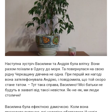
Наступна зустріч Василини та Андрія була влітку. Вони
разом поїхали в Одесу до моря. Та повернулася на свою
рідну Черкащину дівчина не одна. При першій же нагоді
вона зателефонувала Андрію, і повідомила, що той скоро
стане татом. – Тут така справа, Василино! Мої батьки не
будуть в захваті від такої невістки. Як-не-як, ми люди
столичні!
Василина була ефектною дамочкою. Коли вона