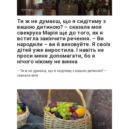
життєві історії
0
Ти ж не думаєш, що я сидітиму з
вашою дитиною? – сказала моя
свекруха Марія ще до того, як я
встигла закінчити речення. – Ви
народили – ви й виховуйте. Я своїх
дітей уже виростила. І навіть не
проси мене допомагати, бо я
нічого нікому не винна
– Ти ж не думаєш, що я сидітиму з вашою дитиною? –
сказала моя
життєві історії
0