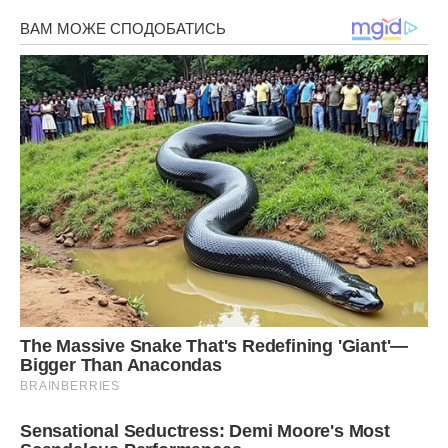
– Здивував ти мене дід, – сказав задумливо Санька, –
ніхто не знає, крім тебе.
– І не дізнаються, – запевнив дід.
Санька подивився на сивого діда Івана і зрозумів, що
найріднішим стає людина, яка тебе розуміє більше за
інших.
Він уже пішов додому, а дід Іван все сидів за огорожею,
Смаль своєї цигаркою, згадуючи випадок з власного
життя.
Після війни повертався він з фронту, і за триста кілометрів
від дому довелося затриматися на кілька днів, поки
ешелон чекали. Там і зустрів Марусю – надзвичайно гарну
дівчину. Була вона на п’ятому місяці вагітності, наречений
її на кордоні загинув.
Закохався Іван так сильно, що Маруся йому як небо ясне