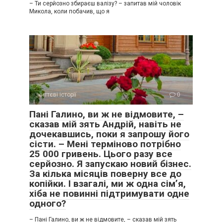
– Ти серйозно збираєш валізу? – запитав мій чоловік
Микола, коли побачив, що я
життєві історії
0
Пані Галино, ви ж не відмовите, –
сказав мій зять Андрій, навіть не
дочекавшись, поки я запрошу його
сісти. – Мені терміново потрібно
25 000 гривень. Цього разу все
серйозно. Я запускаю новий бізнес.
За кілька місяців поверну все до
копійки. І взагалі, ми ж одна сім’я,
хіба не повинні підтримувати одне
одного?
– Пані Галино, ви ж не відмовите, – сказав мій зять