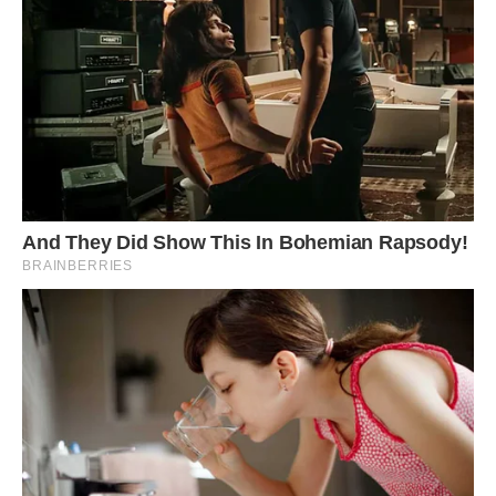
це таємниця, давня, майже забута.
А ось сьогодні, коли внук Санька так впевнено обняв
свою Ангеліну, згадав він цей випадок. І радісно стало за
онука: нехай одружуються, нехай любляться, скільки
життя вистачить.