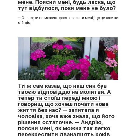
мене. Поясни мені, будь ласка, що
тут відбулося, поки мене не було?
— Олено, ти не можеш просто сказати мені, що це вже не
мій дім,
життєві історії
0
Ти ж сам казав, що наш син був
твоєю відповіддю на молитви. А
тепер ти стоїш переді мною і
говориш, що хочеш почати нове
життя без нас? — запитала я
чоловіка, хоча вже знала, що його
рішення остаточне. — Андрію,
поясни мені, як можна так легко
перекреслити дванадцять років