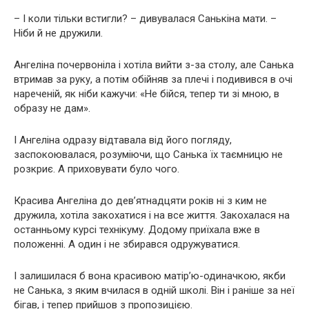
– І коли тільки встигли? – дивувалася Санькіна мати. –
Ніби й не дружили.
Ангеліна почервоніла і хотіла вийти з-за столу, але Санька
втримав за руку, а потім обійняв за плечі і подивився в очі
нареченій, як ніби кажучи: «Не бійся, тепер ти зі мною, в
образу не дам».
І Ангеліна одразу відтавала від його погляду,
заспокоювалася, розуміючи, що Санька їх таємницю не
розкриє. А приховувати було чого.
Красива Ангеліна до дев’ятнадцяти років ні з ким не
дружила, хотіла закохатися і на все життя. Закохалася на
останньому курсі технікуму. Додому приїхала вже в
положенні. А один і не збирався одружуватися.
І залишилася б вона красивою матір’ю-одиначкою, якби
не Санька, з яким вчилася в одній школі. Він і раніше за неї
бігав, і тепер прийшов з пропозицією.