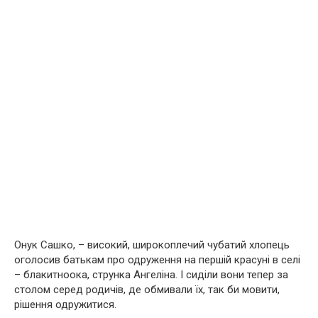
Онук Сашко, – високий, широкоплечий чубатий хлопець
оголосив батькам про одруження на першій красуні в селі
– блакитноока, струнка Ангеліна. І сиділи вони тепер за
столом серед родичів, де обмивали їх, так би мовити,
рішення одружитися.