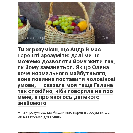
життєві історії
0
Ти ж розумієш, що Андрій має
нарешті зрозуміти: далі ми не
можемо дозволяти йому жити так,
як йому заманеться. Якщо Олена
хоче нормального майбутнього,
вона повинна поставити чоловікові
умови, — сказала моя теща Галина
так спокійно, ніби говорила не про
мене, а про якогось далекого
знайомого
— Ти ж розумієш, що Андрій має нарешті зрозуміти: далі
ми не можемо дозволяти