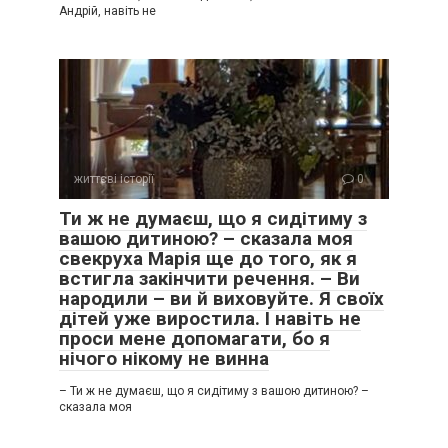
Андрій, навіть не
життєві історії
0
Ти ж не думаєш, що я сидітиму з
вашою дитиною? – сказала моя
свекруха Марія ще до того, як я
встигла закінчити речення. – Ви
народили – ви й виховуйте. Я своїх
дітей уже виростила. І навіть не
проси мене допомагати, бо я
нічого нікому не винна
– Ти ж не думаєш, що я сидітиму з вашою дитиною? –
сказала моя