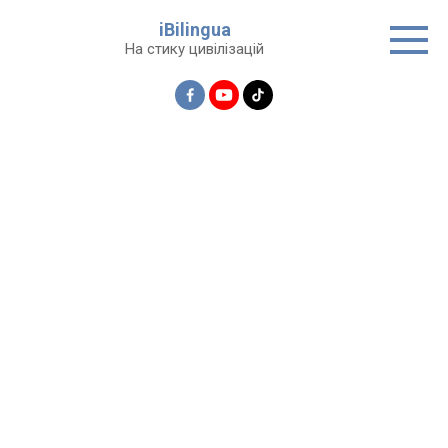
Перейти
iBilingua
до
На стику цивілізацій
вмісту