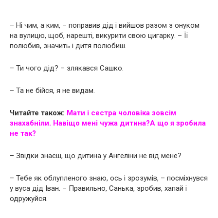
– Ні чим, а ким, – поправив дід і вийшов разом з онуком
на вулицю, щоб, нарешті, викурити свою цигарку. – Її
полюбив, значить і дитя полюбиш.
– Ти чого дід? – злякався Сашко.
– Та не бійся, я не видам.
Читайте також:
Мати і сестра чоловіка зовсім
знахабніли. Навіщо мені чужа дитина?А що я зробила
не так?
– Звідки знаєш, що дитина у Ангеліни не від мене?
– Тебе як облупленого знаю, ось і зрозумів, – посміхнувся
у вуса дід Іван. – Правильно, Санька, зробив, хапай і
одружуйся.