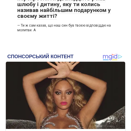
шлюбу і дитину, яку ти колись
називав найбільшим подарунком у
своєму житті?
— Ти ж сам казав, що наш син був твоєю відповіддю на
молитви. А