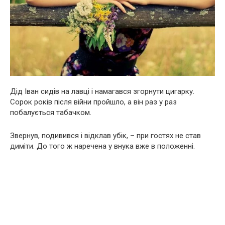
Дід Іван сидів на лавці і намагався згорнути цигарку.
Сорок років після війни пройшло, а він раз у раз
побалується табачком.
Звернув, подивився і відклав убік, – при гостях не став
диміти. До того ж наречена у внука вже в положенні.