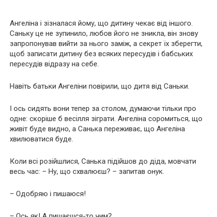
Ангеліна і зізналася йому, що дитину чекає від іншого.
Саньку це не зупинило, любов його не зникла, він знову
запропонував вийти за нього заміж, а секрет їх зберегти,
щоб записати дитину без всяких пересудів і бабських
пересудів відразу на себе.
Навіть батьки Ангеліни повірили, що дитя від Саньки.
І ось сидять вони тепер за столом, думаючи тільки про
одне: скоріше б весілля зіграти. Ангеліна соромиться, що
живіт буде видно, а Санька переживає, що Ангеліна
хвилюватися буде.
Коли всі розійшлися, Санька підійшов до діда, мовчати
весь час: – Ну, що схвалюєш? – запитав онук.
– Одобряю і пишаюся!
– Ось як! А пишаєшся-то чим?