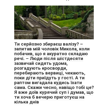
життєві історії
0
Ти серйозно збираєш валізу? –
запитав мій чоловік Микола, коли
побачив, що я акуратно складаю
речі. – Люди після шістдесяти
зазвичай сидять удома,
розгадують кросворди,
перебирають вервиці, чекають,
поки діти приїдуть у гості. А ти
раптом вигадала кудись їхати
сама. Скажи чесно, навіщо тобі це?
Я вже доїв курячий суп і думав, що
ти хоча б вечерю приготуєш на
кілька днів