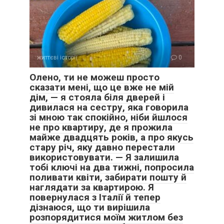
життєві історії
0
Олено, ти не можеш просто
сказати мені, що це вже не мій
дім, — я стояла біля дверей і
дивилася на сестру, яка говорила
зі мною так спокійно, ніби йшлося
не про квартиру, де я прожила
майже двадцять років, а про якусь
стару річ, яку давно перестали
використовувати. — Я залишила
тобі ключі на два тижні, попросила
поливати квіти, забирати пошту й
наглядати за квартирою. Я
повернулася з Італії й тепер
дізнаюся, що ти вирішила
розпорядитися моїм житлом без