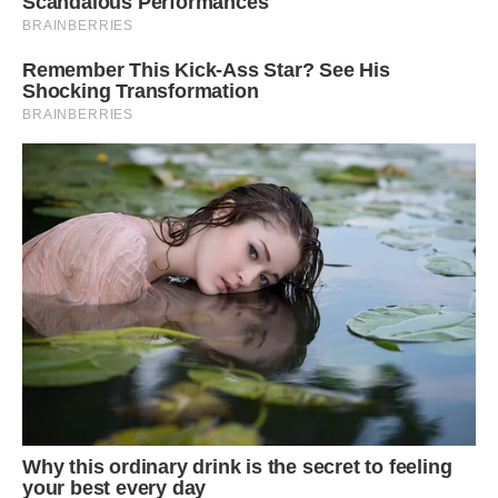
стала. Хотів її додому з собою забрати, та потрапила
вона в лікарні, – домовилися, що приїде за нею через
місяць.