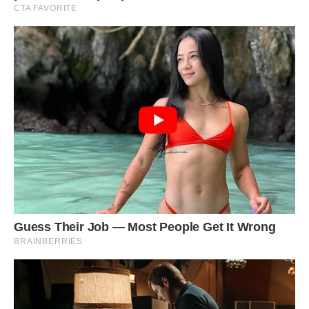
А вдома після воєнного лихоліття роботи непочатий край.
Місяць пролетів, і відпочити колись. Сказав батькам про
красуню Марусю.
– Навіщо такому бравому солдату тягар? – ахнула мати. –
Дівок повно, будь-яку вибирай.
Не хотів батьків слухати, хотів по-своєму зробити. А
вийшло так, що час минув, чи не з’їздив він за Марусею. А
потім вирішив, що і вона його навряд чи чекає.
І начебто забулося з роками, – хіба мало у кого яка
красуня була. Але часом спливала в пам’яті красуня
Маруся, що повірила, що він обов’язково приїде за нею.
Згадав усе це дід Іван, але навіть внукові – мовчок. Його