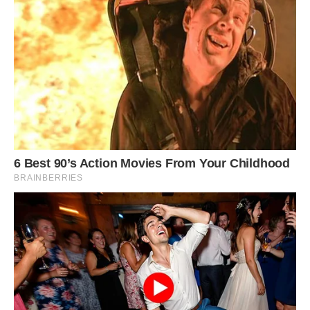
Мабуть, йому вічно відлунюватиметься пережите. Бо він і
досі не може вірити жінкам. А йому ж потрібна не лише
дружина, а й мати для доньок. Поки що іспиту на цю роль
жодна не склала. Так і живе – без жіночого тепла, зате з
дітьми. Бо для нього найбільше щастя – бути батьком.
Справжнім батьком…
Ірина ЯСІНСЬКА, газета “Життя”.
Передрук без посилання на Ibilingua.com. заборонено.
Фото ілюстративне, з відкритих джерел.
Сподобалася стаття? Поділіться з друзями на
Facebook!