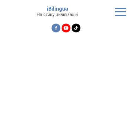
Перейти
iBilingua
до
На стику цивілізацій
вмісту