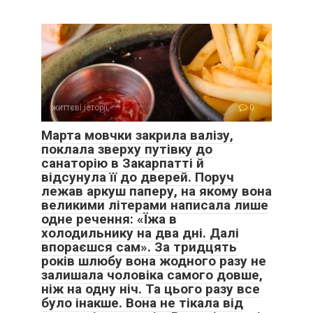
життєві історії
0
Марта мовчки закрила валізу,
поклала зверху путівку до
санаторію в Закарпатті й
відсунула її до дверей. Поруч
лежав аркуш паперу, на якому вона
великими літерами написала лише
одне речення: «Їжа в
холодильнику на два дні. Далі
впораєшся сам». За тридцять
років шлюбу вона жодного разу не
залишала чоловіка самого довше,
ніж на одну ніч. Та цього разу все
було інакше. Вона не тікала від