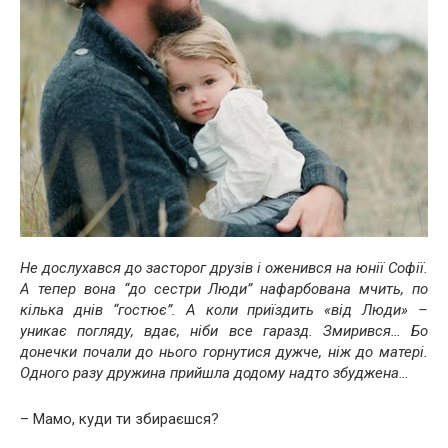
Не дослухався до засторог друзів і оженився на юнії Софії.
А тепер вона “до сестри Люди” нафарбована мчить, по
кілька днів “гостює”. А коли приїздить «від Люди» –
уникає погляду, вдає, ніби все гаразд. Змирився… Бо
донечки почали до нього горнутися дужче, ніж до матері.
Одного разу дружина прийшла додому надто збуджена…
– Мамо, куди ти збираєшся?