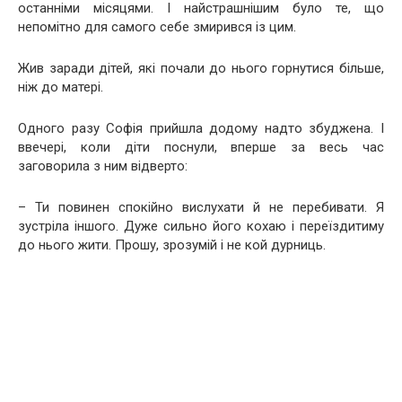
останніми місяцями. І найстрашнішим було те, що
непомітно для самого себе змирився із цим.
Жив заради дітей, які почали до нього горнутися більше,
ніж до матері.
Одного разу Софія прийшла додому надто збуджена. І
ввечері, коли діти поснули, вперше за весь час
заговорила з ним відверто:
– Ти повинен спокійно вислухати й не перебивати. Я
зустріла іншого. Дуже сильно його кохаю і переїздитиму
до нього жити. Прошу, зрозумій і не кой дурниць.