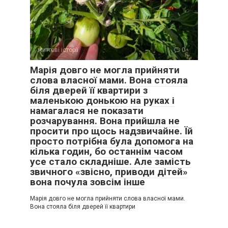
життєві історії
0
Марія довго не могла прийняти
слова власної мами. Вона стояла
біля дверей її квартири з
маленькою донькою на руках і
намагалася не показати
розчарування. Вона прийшла не
просити про щось надзвичайне. Їй
просто потрібна була допомога на
кілька годин, бо останнім часом
усе стало складніше. Але замість
звичного «звісно, приводи дітей»
вона почула зовсім інше
Марія довго не могла прийняти слова власної мами.
Вона стояла біля дверей її квартири