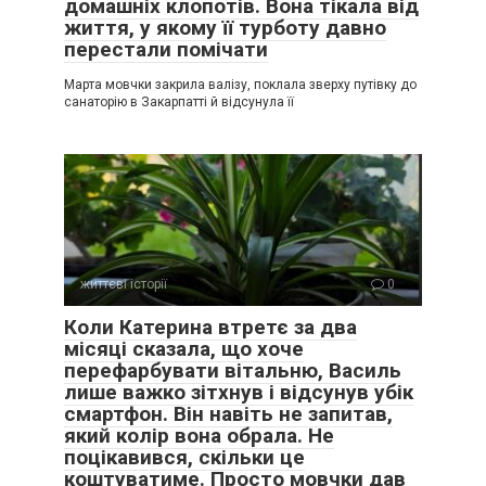
домашніх клопотів. Вона тікала від
життя, у якому її турботу давно
перестали помічати
Марта мовчки закрила валізу, поклала зверху путівку до
санаторію в Закарпатті й відсунула її
життєві історії
0
Коли Катерина втретє за два
місяці сказала, що хоче
перефарбувати вітальню, Василь
лише важко зітхнув і відсунув убік
смартфон. Він навіть не запитав,
який колір вона обрала. Не
поцікавився, скільки це
коштуватиме. Просто мовчки дав