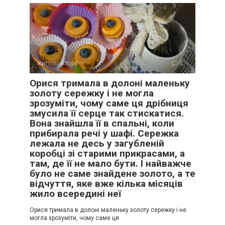
життєві історії
0
Орися тримала в долоні маленьку
золоту сережку і не могла
зрозуміти, чому саме ця дрібниця
змусила її серце так стискатися.
Вона знайшла її в спальні, коли
прибирала речі у шафі. Сережка
лежала не десь у загубленій
коробці зі старими прикрасами, а
там, де її не мало бути. І найважче
було не саме знайдене золото, а те
відчуття, яке вже кілька місяців
жило всередині неї
Орися тримала в долоні маленьку золоту сережку і не
могла зрозуміти, чому саме ця