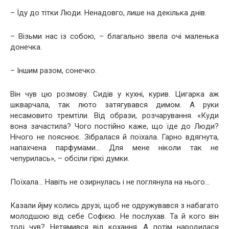
– Їду до тітки Люди. Ненадовго, лише на декілька днів.
– Візьми нас із собою, – благально звела очі маленька
донечка.
– Іншим разом, сонечко.
Він чув цю розмову. Сидів у кухні, курив. Цигарка аж
шкварчала, так люто затягувався димом. А руки
несамовито тремтіли. Від образи, розчарування. «Куди
вона зачастила? Чого постійно каже, що їде до Люди?
Нічого не пояснює. Зібралася й поїхала. Гарно вдягнута,
напахчена парфумами… Для мене ніколи так не
чепурилась», – обсіли гіркі думки.
Поїхала… Навіть не озирнулась і не поглянула на нього…
Казали йjму колись друзі, щоб не одружувався з набагато
молодшою від себе Софією. Не послухав. Та й кого він
тоді чув? Нетямився від кохання. А потім народилася