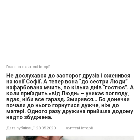
Головна
»
життєві історії
Не дослухався до засторог друзів і оженився
на юнії Софії. А тепер вона “до сестри Люди”
нафарбована мчить, по кілька днів “гостює”. А
коли приїздить «від Люди» – уникає погляду,
вдає, ніби все гаразд. Змирився… Бо донечки
почали до нього горнутися дужче, ніж до
матері. Одного разу дружина прийшла додому
надто збуджена.
Дата публікації:
28.05.2020
життєві історії