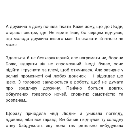
А дружина з дому почала тікати. Каже йому, що до Люди,
старшої сестри, їде. Не вірить Іван, бо серцем відчуває,
що молода дружина іншого має. Та сказати їй нічого не
може.
Здається, й не безхарактерний, але нагримати чи, борони
Боже, вдарити він не спроможний. Іноді, буває, хоче
підійти і труснути за плечі, щоб отямилася. Але зазирне у
великі променисті очі любих донечок – і відкидає цю
ідею. З головою занурюється в роботу, щоб не думати
про зрадливу дружину. Панічно боїться довгих,
обвуглених тривогою ночей, сповитих самотністю та
розпачем…
Щоразу приїздила «від Люди» й уникала погляду,
вдавала, ніби все гаразд. Він бачив і відчував ту холодну
стіну байдужості, яку вона так ретельно вибудувала