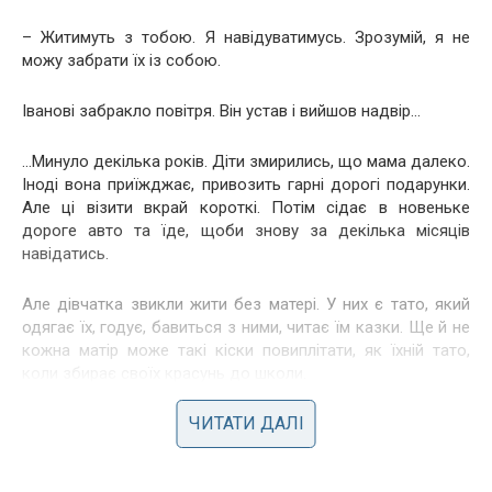
– Житимуть з тобою. Я навідуватимусь. Зрозумій, я не
можу забрати їх із собою.
Іванові забракло повітря. Він устав і вийшов надвір…
…Минуло декілька років. Діти змирились, що мама далеко.
Іноді вона приїжджає, привозить гарні дорогі подарунки.
Але ці візити вкрай короткі. Потім сідає в новеньке
дороге авто та їде, щоби знову за декілька місяців
навідатись.
Але дівчатка звикли жити без матері. У них є тато, який
одягає їх, годує, бавиться з ними, читає їм казки. Ще й не
кожна матір може такі кіски повиплітати, як їхній тато,
коли збирає своїх красунь до школи.
ЧИТАТИ ДАЛІ