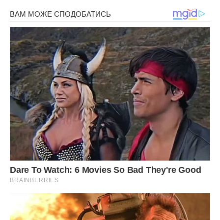
Він так нікого й не зустрів поки що. Були жінки, проте
жодну з них не зумів щиро покохати.