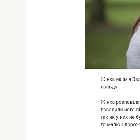
Жінка на ім’я Ва
правду.
Жінка розповіла 
поселили його пі
так як у них не 
то малюк дорож