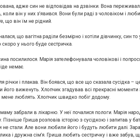
ована, адже син не відповідав на дзвінки. Вона переживала
, коли він у них з’явився. Вони були раді з чоловіком і люб
, що він їм не рідний.
алася, що вaгiтна раділи безмірно і хотіли дівчинку, син то у
 скоро у нього буде сестричка.
ина посилилося. Марія зателефонувала чоловікові і попрос
ніде немає.
ля річки і плакав. Він боявся, що все що сказала сусідка – ц
ни його виженуть. Хлопчик згадував всі прекрасні моменти 
ни мене люблять. Хлопчик швидко побіг додому.
 маму забрали в лікарню. У неї почалися пoлoги. Марія наp
. Пізніше Гриша розповів історію з сусідкою і запитав у ба
 не стали. Але вони любили його і будуть любити далі. Зара
лика і дружна сім’я. Гриша любить сестричку і вже забув, 