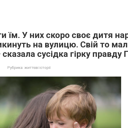
ти їм. У них скоро своє дитя на
икинуть на вулицю. Свій то ма
 сказала сусідка гірку правду 
Рубрика:
життєві історії