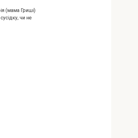
ія (мама Гриші)
сусідку, чи не