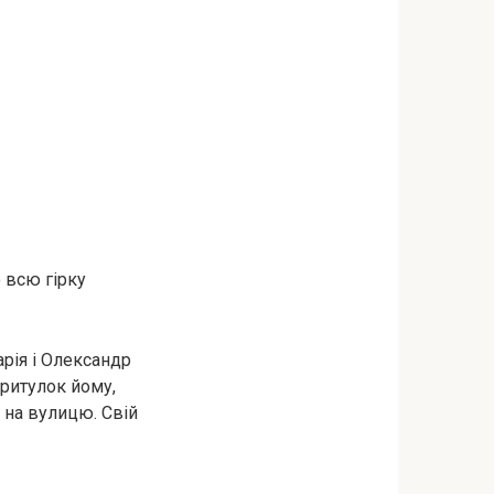
о всю гірку
арія і Олександр
притулок йому,
у на вулицю. Свій