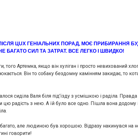
ПІCЛЯ ЦUХ ГЕНIАЛЬНИХ ПОРАД, МОЄ ПРИБИРАННЯ БУ
Е БАГАТО СИЛ ТА ЗАТРАТ. ВСЕ ЛЕГКО І ШВИДКО!
и, того Артемка, якщо він хулiган і просто невихований хло
юкається. Він то собаку бездомну камінням закидає, то ко
талося сиділа Валя біля під’їзду з усмішкою і раділа. Правда 
 цю радість з нею. А їй було все одно. Пішла вона додому 
ла.
в багато, але людиною був хорошою. Відразу накинувся на не
тині говорити!