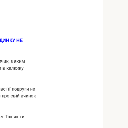
ДИНКУ НЕ
пчик, з яким
та в калюжу
всi її подруги не
і про свій вчинок
ї: Так як ти