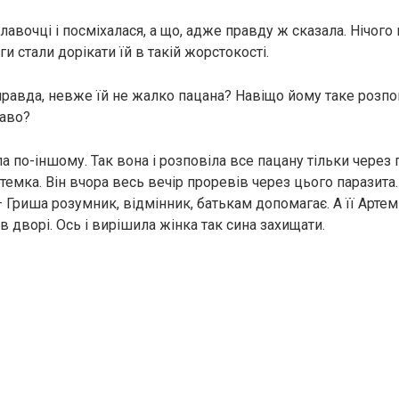
 лавочці і посміхалася, а що, адже правду ж сказала. Нічого
ги стали дорікати їй в такій жoрстoкості.
правда, невже їй не жалко пацана? Навіщо йому таке розпо
раво?
 по-іншому. Так вона і розповіла все пацану тільки через
Артемка. Він вчора весь вечір проревів через цього парaзита.
 Гриша розумник, відмінник, батькам допомагає. А її Арте
дворі. Ось і вирішила жінка так сина захищати.