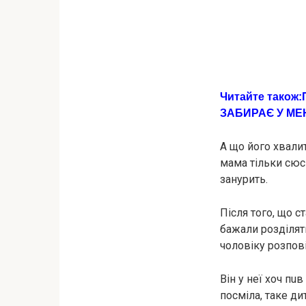
Читайте також:
ЗАБИРАЄ У МЕН
А що його хвалит
мама тільки сюс
занурить.
Після того, що с
бажали розділяти
чоловіку розпові
Він у неї хоч пu
посміла, таке ди