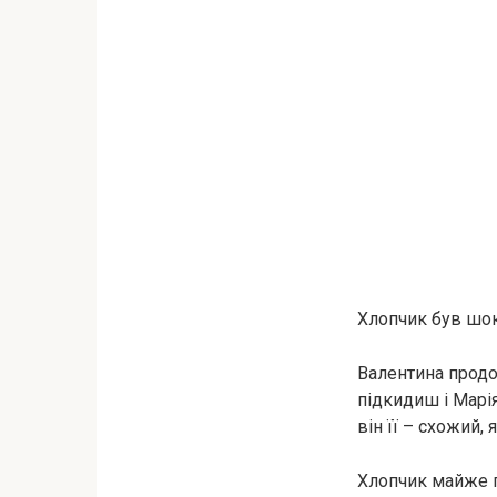
Хлопчик був шoкo
Валентина продо
підкидиш і Марія
він її – схожий, 
Хлопчик майже п