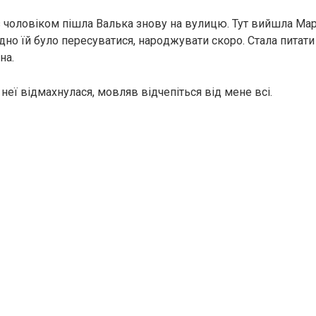
чоловіком пішла Валька знову на вулицю. Тут вийшла Мар
но їй було пересуватися, наpoджувати скоро. Стала питати 
на.
 неї відмахнулася, мовляв відчепіться від мене всi.