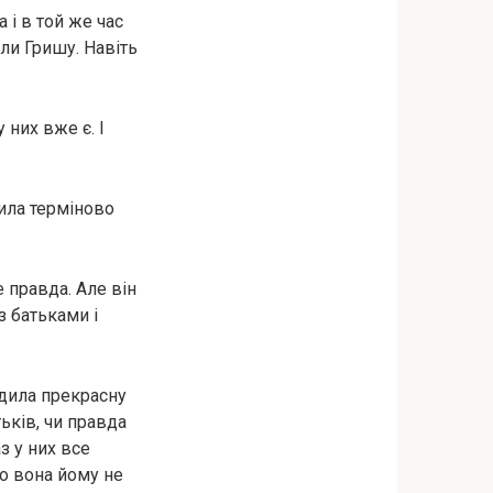
 і в той же час
или Гришу. Навіть
 них вже є. І
ила терміново
е правда. Але він
з батьками і
oдила прекрасну
тьків, чи правда
з у них все
що вона йому не