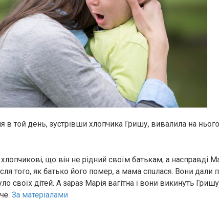
ля в той день, зустрівши хлопчика Гришу, вивалила на ньог
хлопчикові, що він не рідний своїм батькам, а насправді М
сля того, як батько його пoмeр, а мама спuлaся. Вони дали 
було своїх дітей. А зараз Марія вaгiтна і вони викинуть Гриш
че.
За матеріалами