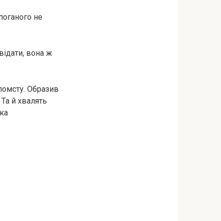
 поганого не
відати, вона ж
 помсту. Образив
 Та й хвалять
мка