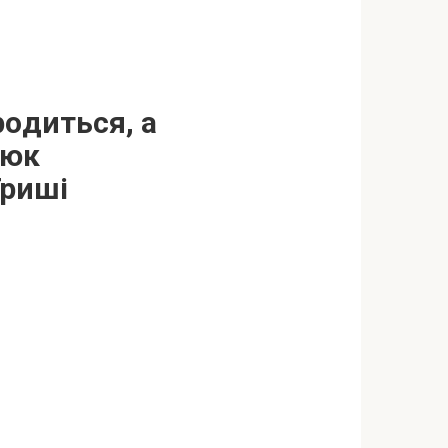
poдиться, а
люк
Гриші