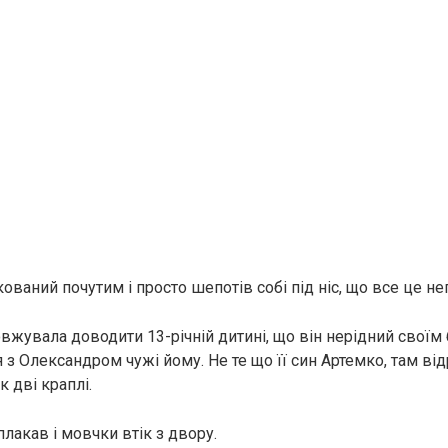
ваний почутим і просто шепотів собі під ніс, що все це не
вжувала доводити 13-річній дитині, що він нерідний своїм 
 з Олександром чужі йому. Не те що її син Артемко, там ві
як дві краплі.
лакав і мовчки втік з двору.