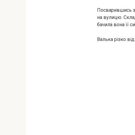
Посварившись з 
на вулицю. Склад
бачила вона її си
Валька різко від