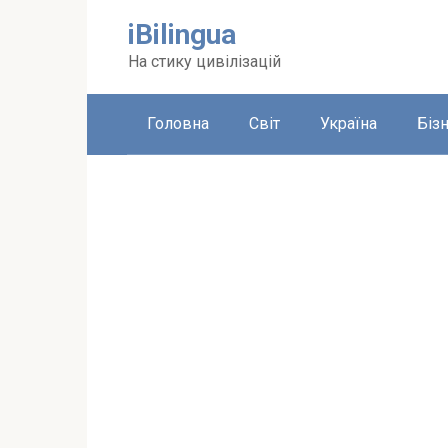
Перейти
iBilingua
до
вмісту
На стику цивілізацій
Головна
Світ
Україна
Біз