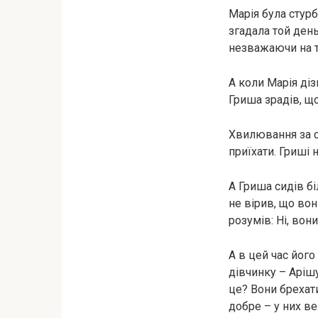
Марія була стурб
згадала той день
незважаючи на те
А коли Марія дізн
Гриша зрадів, що
Хвилювання за с
приїхати. Гриші 
А Гриша сидів бі
не вірив, що во
розумів: Ні, во
А в цей час його
дівчинку – Арішy
це? Вони брехати
добре – у них ве