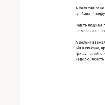
А Валя сиділа на
зробила. Її подру
Навіть якщо це 
не мала на це п
А Валька вважала
він її синочка, 
Гришу постійно –
недолюблюють в 