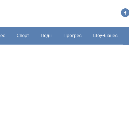
нес
Спорт
Події
Прогрес
Шоу-бізнес