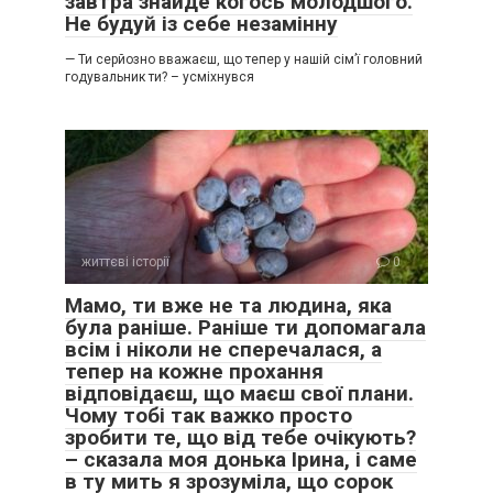
завтра знайде когось молодшого.
Не будуй із себе незамінну
— Ти серйозно вважаєш, що тепер у нашій сім’ї головний
годувальник ти? – усміхнувся
життєві історії
0
Мамо, ти вже не та людина, яка
була раніше. Раніше ти допомагала
всім і ніколи не сперечалася, а
тепер на кожне прохання
відповідаєш, що маєш свої плани.
Чому тобі так важко просто
зробити те, що від тебе очікують?
– сказала моя донька Ірина, і саме
в ту мить я зрозуміла, що сорок