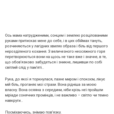
Ось мама натрудженими, сонцем і землею розцілованими
руками притискає мене до себе, і в цих обіймах тануть,
розчиняються у лагідних хвилях образа і біль від першого
нерозділеного кохання. З величезного неосяжного горя
перетворюються вони на щось не таке вже і значне, в те,
що обов’язково забудеться і зникне, лишивши по собі
світлий слід у пам’яті…
Рука, до якої я торкнулася, пахне миром і спокоєм, лікує
мій біль, проганяє мої страхи. Вона рідніша за моєю
власну. Вона осяяна з середини, ніби крізь неї пройшли
міріади сонячних промінців, і не важливо – світло чи темно
навкруги…
Посміхаючись, знімаю пов’язку.