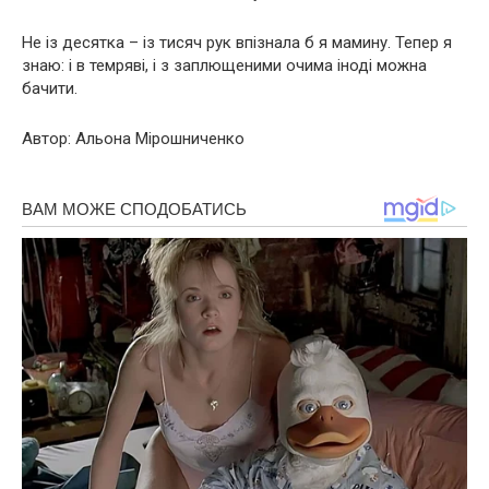
Не із десятка – із тисяч рук впізнала б я мамину. Тепер я
знаю: і в темряві, і з заплющеними очима іноді можна
бачити.
Автор: Альона Мірошниченко