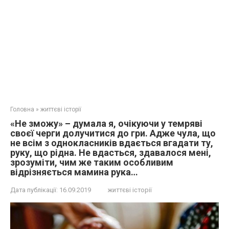
Головна
»
життєві історії
«Не зможу» – думала я, очікуючи у темряві
своєї черги долучитися до гри. Адже чула, що
не всім з однокласників вдається вгадати ту,
руку, що рідна. Не вдасться, здавалося мені,
зрозуміти, чим же таким особливим
відрізняється мамина рука…
Дата публікації:
16.09.2019
життєві історії