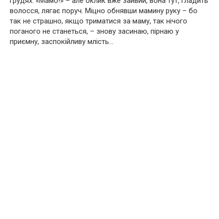
грудях. «Мамо!» – але оклик вже зайвий, вона тут, гладить
волосся, лягає поруч. Міцно обнявши мамину руку – бо
так не страшно, якщо триматися за маму, так нічого
поганого не станеться, – знову засинаю, пірнаю у
приємну, заспокійливу млість…