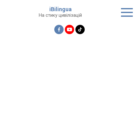
Перейти
iBilingua
до
На стику цивілізацій
вмісту