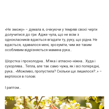
«Не зможу» – думала я, очікуючи у темряві своєї черги
долучитися до гри. Адже чула, що не всім з
однокласників вдається вгадати ту, руку, що рідна. Не
вдасться, здавалося мені, зрозуміти, чим же таким
особливим відрізняється мамина рука…
Шорстка і прохолодна… М’яка і атласно-ніжна… Худа і
сухорлява… Тепла, але так само чужа, як і всі попередні,
рука… «Можливо, пропустила? Скільки ще лишилося?..» –
вертілося в голові.
І раптом…