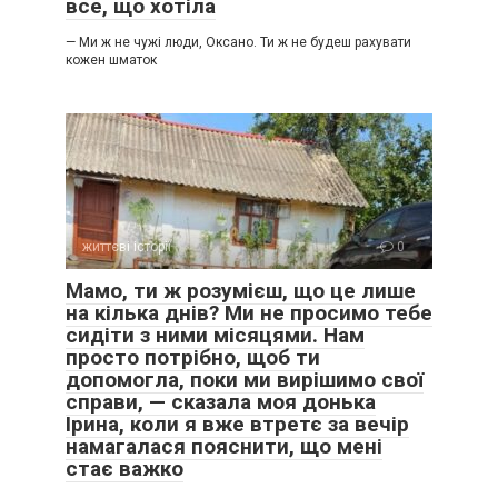
все, що хотіла
— Ми ж не чужі люди, Оксано. Ти ж не будеш рахувати
кожен шматок
життєві історії
0
Мамо, ти ж розумієш, що це лише
на кілька днів? Ми не просимо тебе
сидіти з ними місяцями. Нам
просто потрібно, щоб ти
допомогла, поки ми вирішимо свої
справи, — сказала моя донька
Ірина, коли я вже втретє за вечір
намагалася пояснити, що мені
стає важко