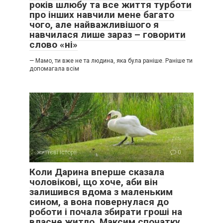
років шлюбу та все життя турботи
про інших навчили мене багато
чого, але найважливішого я
навчилася лише зараз – говорити
слово «ні»
— Мамо, ти вже не та людина, яка була раніше. Раніше ти
допомагала всім
життєві історії
0
Коли Дарина вперше сказала
чоловікові, що хоче, аби він
залишився вдома з маленьким
сином, а вона повернулася до
роботи і почала збирати гроші на
власне житло, Максим спочатку