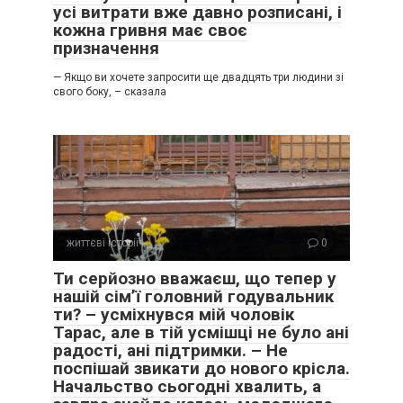
усі витрати вже давно розписані, і
кожна гривня має своє
призначення
— Якщо ви хочете запросити ще двадцять три людини зі
свого боку, – сказала
життєві історії
0
Ти серйозно вважаєш, що тепер у
нашій сім’ї головний годувальник
ти? – усміхнувся мій чоловік
Тарас, але в тій усмішці не було ані
радості, ані підтримки. – Не
поспішай звикати до нового крісла.
Начальство сьогодні хвалить, а