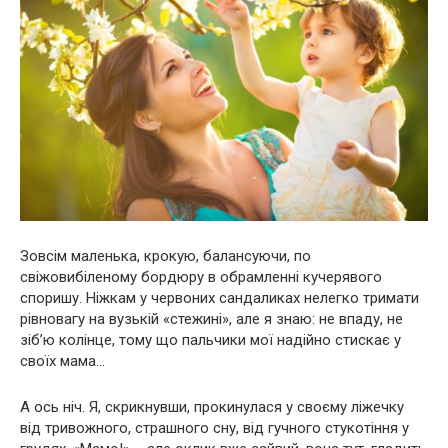
Зовсім маленька, крокую, балансуючи, по
свіжовибіленому бордюру в обрамленні кучерявого
споришу. Ніжкам у червоних сандаликах нелегко тримати
рівновагу на вузькій «стежині», але я знаю: не впаду, не
зіб’ю колінце, тому що пальчики мої надійно стискає у
своїх мама…
А ось ніч. Я, скрикнувши, прокинулася у своєму ліжечку
від тривожного, страшного сну, від гучного стукотіння у