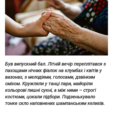
Був випускний бал. Літній вечір переплітався з
пахощами нічних фіалок на клумбах і квітів у
вазонах, з мелодіями, голосами, дзвінким
сміхом. Кружляли у танці пари, майоріли
кольорові пишні сукні, а між ними – строгі
костюми, цокали підбори. Подзенькувало
тонке скло наповнених шампанським келихів.