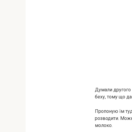
Думали другого 
беху, тому що да
Пропоную їм туди
розводити. Можна
молоко.