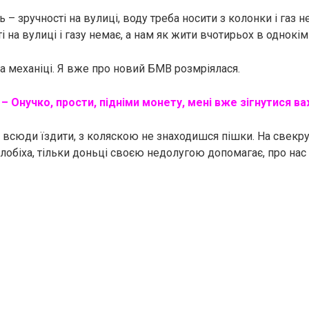
ь – зручності на вулиці, воду треба носити з колонки і газ 
ті на вулиці і газу немає, а нам як жити вчотирьох в однокі
на механіці. Я вже про новий БМВ розмріялася.
– Онучко, прости, підніми монету, мені вже зігнутися в
 всюди їздити, з коляскою не знаходишся пішки. На свекрух
лобіха, тільки доньці своєю недолугою допомагає, про нас