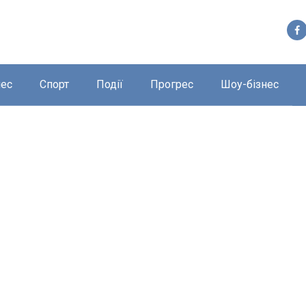
нес
Спорт
Події
Прогрес
Шоу-бізнес