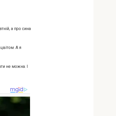
тній, а про сина
цвітом. А я
ти не можна. І