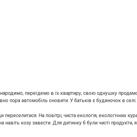
народимо, переїдемо в їх квартиру, свою однушку продамо
вно пора автомобіль оновити. У батьків є будиночок в селі.
 переселитися. На повітрі, чиста екологія, екологічних ку
 навіть козу завести. Для дитинку б були чисті продукти, я