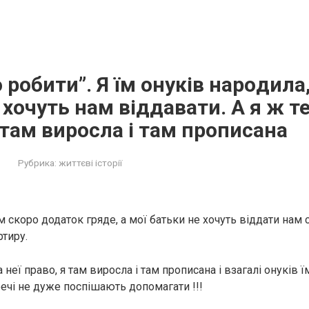
 робити”. Я їм онуків нapoдилa,
 хочуть нам віддавати. А я ж 
я там виросла і там прописана
Рубрика:
життєві історії
м скоро додаток гряде, а мої батьки не хочуть віддати нам
ртиру.
 неї право, я там виросла і там прописана і взагалі онуків 
речі не дуже поспішають допомагати !!!