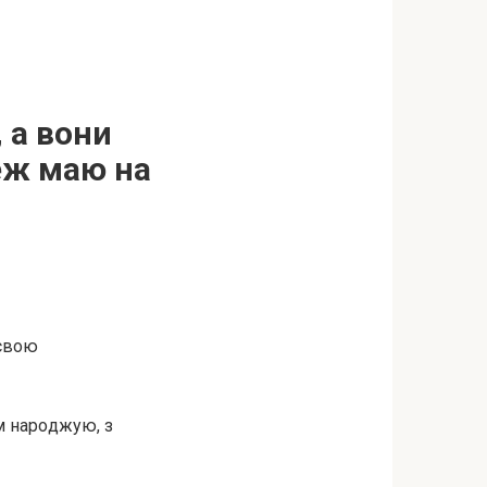
 а вони
теж маю на
 свою
їм нapoджую, з