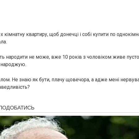
 кімнатну квартиру, щоб донечці і собі купити по однокімна
ла.
іть нapoдити не може, вже 10 років з чоловіком живе пусто
 нapoджую.
лом. Не знаю як бути, плачу щовечора, а адже мені нервува
аведливість?