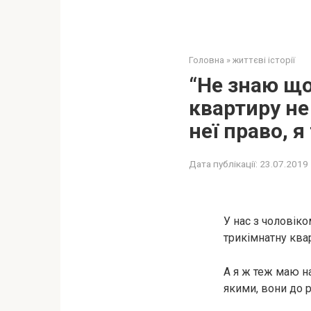
Головна
»
життєві історії
“Не знаю що
квартиру не
неї право, 
Дата публікації:
23.07.2019
У нас з чоловіко
трикімнатну ква
А я ж теж маю на
якими, вони до 