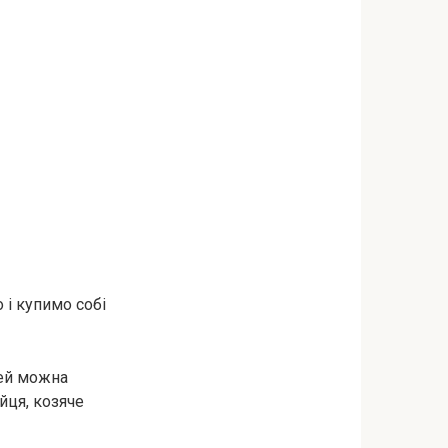
 і купимо собі
рей можна
йця, козяче