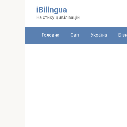
Перейти
iBilingua
до
вмісту
На стику цивілізацій
Головна
Світ
Україна
Біз