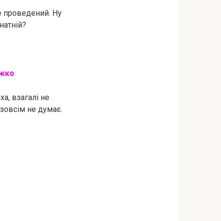
не проведений. Ну
мнатній?
aжкo
а, взагалі не
 зовсім не думає.