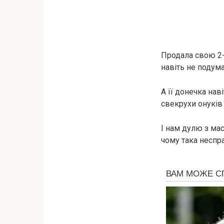
Продала свою 2-х
навіть не подума
А її донечка нав
свекрухи онуків
І нам дулю з мас
чому така неспр