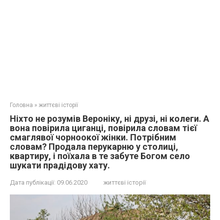
Головна
»
життєві історії
Ніхто не розумів Вероніку, ні друзі, ні колеги. А
вона повірила циганці, повірила словам тієї
смаглявої чорноокої жінки. Потрібним
словам? Продала перукарню у столиці,
квартиру, і поїхала в те забуте Богом село
шукати прадідову хату.
Дата публікації:
09.06.2020
життєві історії