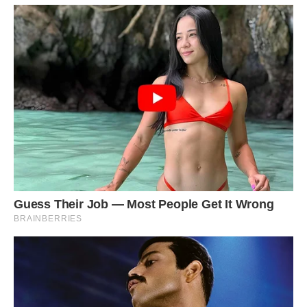
«Це ж треба – такі пронизливі сині очі…» – промайнуло у
Вероніки.
Посміхнулася темноокій смаглявій жінці. Чи Маркові?..
– А салон-перукарня вам тут в селі випадково не
потрібен? – спитала раптово.
– Дуже, дуже потрібен! – синьо-синьо і весело підморгнув
у відповідь Марко.