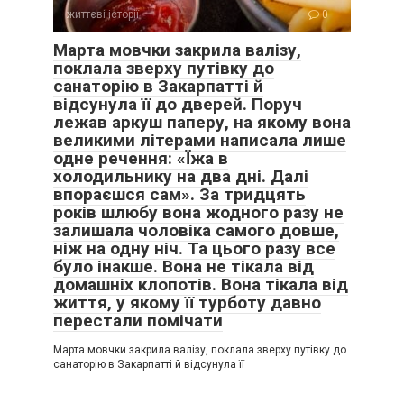
життєві історії
0
Марта мовчки закрила валізу,
поклала зверху путівку до
санаторію в Закарпатті й
відсунула її до дверей. Поруч
лежав аркуш паперу, на якому вона
великими літерами написала лише
одне речення: «Їжа в
холодильнику на два дні. Далі
впораєшся сам». За тридцять
років шлюбу вона жодного разу не
залишала чоловіка самого довше,
ніж на одну ніч. Та цього разу все
було інакше. Вона не тікала від
домашніх клопотів. Вона тікала від
життя, у якому її турботу давно
перестали помічати
Марта мовчки закрила валізу, поклала зверху путівку до
санаторію в Закарпатті й відсунула її