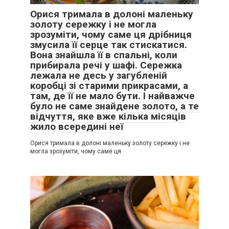
Орися тримала в долоні маленьку
золоту сережку і не могла
зрозуміти, чому саме ця дрібниця
змусила її серце так стискатися.
Вона знайшла її в спальні, коли
прибирала речі у шафі. Сережка
лежала не десь у загубленій
коробці зі старими прикрасами, а
там, де її не мало бути. І найважче
було не саме знайдене золото, а те
відчуття, яке вже кілька місяців
жило всередині неї
Орися тримала в долоні маленьку золоту сережку і не
могла зрозуміти, чому саме ця