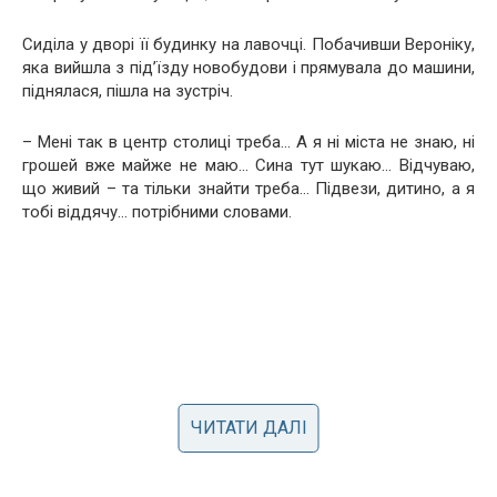
Сиділа у дворі її будинку на лавочці. Побачивши Вероніку,
яка вийшла з під’їзду новобудови і прямувала до машини,
піднялася, пішла на зустріч.
– Мені так в центр столиці треба… А я ні міста не знаю, ні
грошей вже майже не маю… Сина тут шукаю… Відчуваю,
що живий – та тільки знайти треба… Підвези, дитино, а я
тобі віддячу… потрібними словами.
ЧИТАТИ ДАЛІ