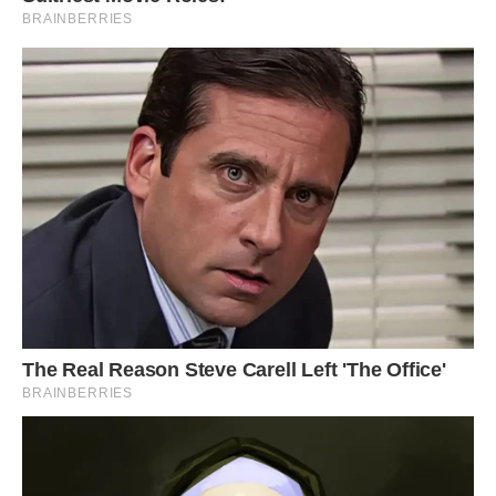
Вероніка щось хотіла ще спитати, зупинити, але тієї вже
ніде не було видно.
Ввечері Вероніка стояла на балконі, потягувала повільно
коктейль, дивилася вдалину на сині прадавні води Дніпра.
Прадідова хата…
Чи щаслива вона тут, у своїй, на 17-му поверсі?.. Де є все,
окрім… Окрім чого?.. Окрім чогось того, мабуть, що дарує
душі ті самі крила?.. Крила, яких їй так не вистачає…