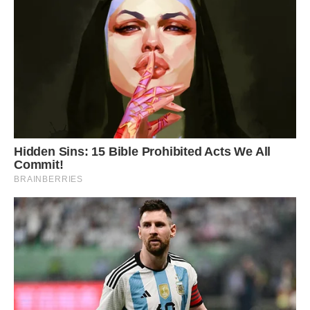
Ніхто не розумів Вероніку, ні друзі, ні колеги. А вона
повірила циганці, повірила словам тієї смаглявої
чорноокої жінки. Потрібним словам?
Продала перукарню у столиці, квартиру, і поїхала в те
забуте Богом село шукати прадідову хату.