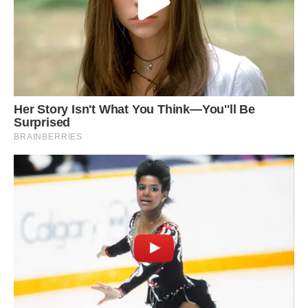
І тут згадала. Єдиний раз, у дитинстві, їй років 5 було,
їздили вони у якесь село на Чернігівщині, і мама з татом
показали, де спочивають прадід і прабабуся, а потім вони
під’їхали до якогось занедбаного двору, і мама зітхнула,
сказала татові:
– Колись я любила це місце… А тепер тут все таке… Хоч
би за безцінь якось продати…
Так і не продали, на скільки пам’ятала Вероніка. Але точно
не знала, бо ніколи не цікавилися у батьків, не до того
було.