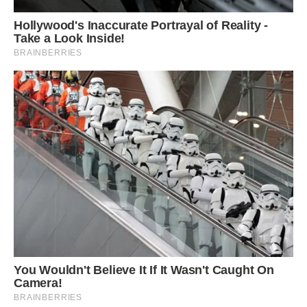
голос висмикнув Вероніку з її роздумів.
– Вероніка я. І хочу цей будинок відбудувати. Бо тут мій
дім. Будівельники будуть потрібні. Не порадиш часом кого
місцевого?
– Приємно познайомитися. Вітаю вдома! А я Марко,
будівельник у третьому поколінні, і мені нарешті буде, що
будувати! – все з тією ж доброю привабливою іронією.