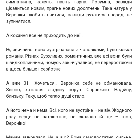
симпатична, кажуть, навіть гарна. Розумна, завжди
цікавиться новим, прагне нових досягнень. Така натура у
Вероніки: любить вчитися, завжди рухатися вперед, не
зупинятися.
А кохання все не приходить до неї…
Ні, звичайно, вона зустрічалася з чоловіками, було кілька
романів. Різних. Бурхливих, романтичних, але всі вони були
швидкоплинними, чомусь закінчувалися, не переростаючи
в щось більше і серйозне.
А вже 31… Хочеться… Вероніка себе не обманювала.
Звісно, хотілося людину поруч. Справжню. Надійну,
близьку. Таку, щоб тепло душі стало.
А його нема й нема. Всі, кого не зустріне – не він. Жодного
разу серце не затріпотіло, не сказало їй: це – твоє,
Вероніко!
Майже змирилася. Ну, а що? Вона самодостатня, сильна,