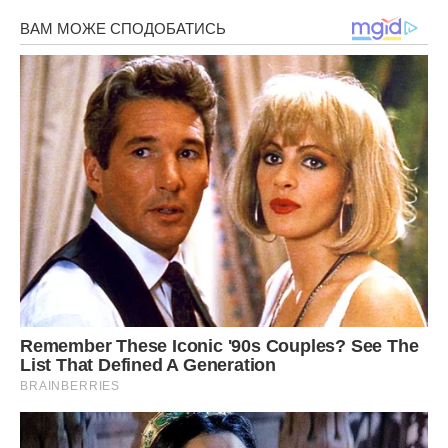
Оте “потрібними словами” чомусь зачепило-зупинило
Вероніку.
Бо їй… Потрібні потрібні слова.
Жінка дуже скромно сіла на переднє сидіння автівки.
Поїхали.
За вікном – ранкова столиця. А в салоні – потрібні слова.