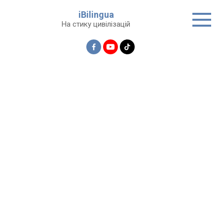
Перейти
iBilingua
до
На стику цивілізацій
вмісту