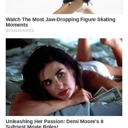
– Зупини десь тут, будь ласка. І, якщо хочеш бути
щасливою – їдь туди, де коріння твоє…
Смаглява темноока жінка легенько причинила за собою
двері автівки.
Потрібні слова?..