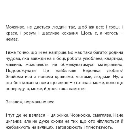
Можливо, не дається людині так, щоб аж все: і гроші, і
краса, і розум, і щасливе кохання. Щось є, а чогось –
немає.
І вже точно, що їй не найгірше. Бо має таки багато: родина
чудова, яка завжди на її боці, робота улюблена, квартира,
машина, можливість не обмежуватимуся матеріально.
Подорожувати. Це найбільше Вероніка любить!
Знайомитися з новими країнами, містами, людьми. Ну, а
що без кохання поки що живе – хто знає, може, воно ще
попереду, а, може, й доля така самотня.
Загалом, нормально все.
І тут де не взялася – ця жінка. Чорноока, смаглява. Наче
циганка, але не дуже схожа на тих, що ото чіпляються й
жебракують на вулицях, заговорюють і гіпнотизують.