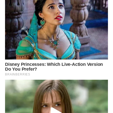
– Нічого не питатиму, голубко. скажу тільки: тобі обирати
треба: або велике місто і достаток, або… прадідова хата і
кохання.
– Що-що? – здивувалася Вероніка. – Яка ще прадідова
хата?..