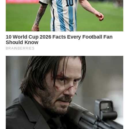
Через два місяці після зустрічі Вероніка зупинила авто
біля старенького паркану занедбаної садиби.
Старезна хата похилилася, на стрісі – мох, навколо –
садок вишнево-яблунево-абрикосовий, зарослий
високими травами…
Вероніка дивилася на все це з розпачем, з думкою: “Ой
леле, що ж я наробила?”, а ще – з якимось самій її
незрозумілим… захопленням. “Мій дім?.. Тут – мій дім?”
– А ви хто тут, пані, будете? – приємний і трохи іронічний