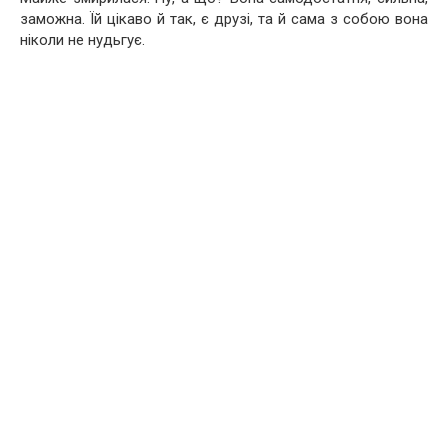
заможна. Їй цікаво й так, є друзі, та й сама з собою вона
ніколи не нудьгує.