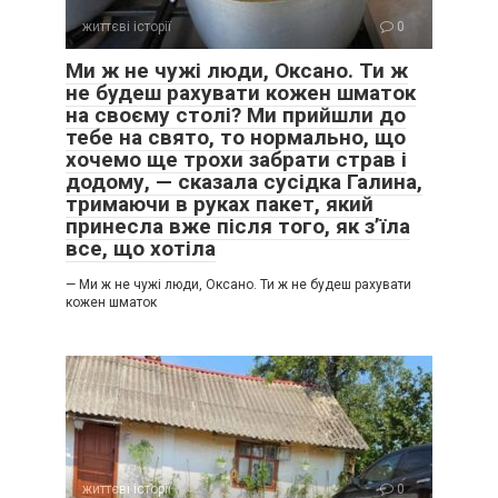
життєві історії
0
Ми ж не чужі люди, Оксано. Ти ж
не будеш рахувати кожен шматок
на своєму столі? Ми прийшли до
тебе на свято, то нормально, що
хочемо ще трохи забрати страв і
додому, — сказала сусідка Галина,
тримаючи в руках пакет, який
принесла вже після того, як з’їла
все, що хотіла
— Ми ж не чужі люди, Оксано. Ти ж не будеш рахувати
кожен шматок
життєві історії
0