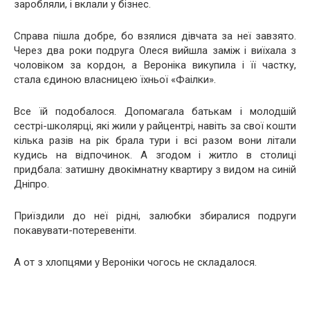
заробляли, і вклали у бізнес.
Справа пішла добре, бо взялися дівчата за неї завзято.
Через два роки подруга Олеся вийшла заміж і виїхала з
чоловіком за кордон, а Вероніка викупила і її частку,
стала єдиною власницею їхньої «Фаілки».
Все їй подобалося. Допомагала батькам і молодшій
сестрі-школярці, які жили у райцентрі, навіть за свої кошти
кілька разів на рік брала тури і всі разом вони літали
кудись на відпочинок. А згодом і житло в столиці
придбала: затишну двокімнатну квартиру з видом на синій
Дніпро.
Приїздили до неї рідні, залюбки збиралися подруги
покавувати-потеревеніти.
А от з хлопцями у Вероніки чогось не складалося.