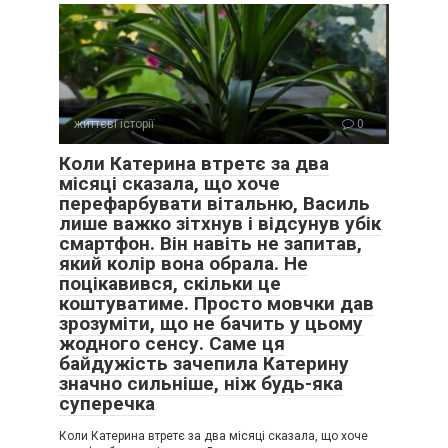
життєві історії
0
Коли Катерина втретє за два
місяці сказала, що хоче
перефарбувати вітальню, Василь
лише важко зітхнув і відсунув убік
смартфон. Він навіть не запитав,
який колір вона обрала. Не
поцікавився, скільки це
коштуватиме. Просто мовчки дав
зрозуміти, що не бачить у цьому
жодного сенсу. Саме ця
байдужість зачепила Катерину
значно сильніше, ніж будь-яка
суперечка
Коли Катерина втретє за два місяці сказала, що хоче