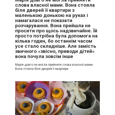
слова власної мами. Вона стояла
біля дверей її квартири з
маленькою донькою на руках і
намагалася не показати
розчарування. Вона прийшла не
просити про щось надзвичайне. Їй
просто потрібна була допомога на
кілька годин, бо останнім часом
усе стало складніше. Але замість
звичного «звісно, приводи дітей»
вона почула зовсім інше
Марія довго не могла прийняти слова власної мами.
Вона стояла біля дверей її квартири
життєві історії
0