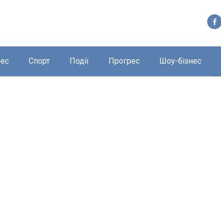
нес
Спорт
Події
Прогрес
Шоу-бізнес