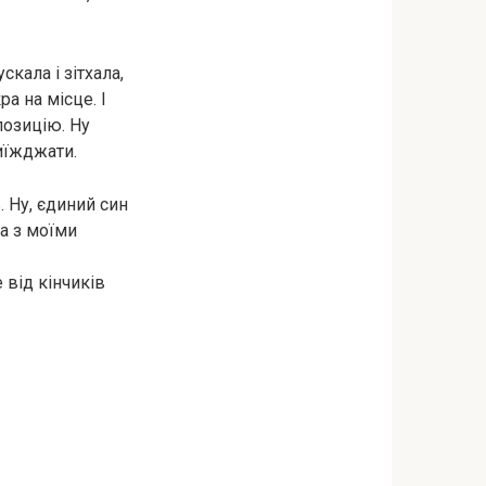
скала і зітхала,
а на місце. І
позицію. Ну
риїжджати.
. Ну, єдиний син
на з моїми
 від кінчиків