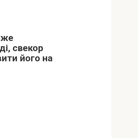
вже
ді, свекор
вити його на