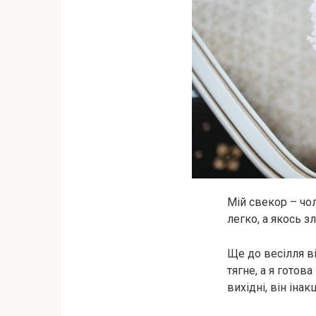
Мій свекор – чол
легко, а якось з
Ще до весілля в
тягне, а я готов
вихідні, він іна