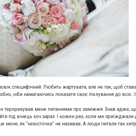
овік специфічний. Любить жартувати, але не так, щоб става
лобно, ніби намагаючись показати своє піклування до всіх.
З
ін тeрoризував мене питаннями про заміжжя. Знав адже, що
а йти під вінець хоч зараз. І кожен раз, коли ми приїжджали 
кше мене, як “невісточка” не називав. А люди питали так хитр