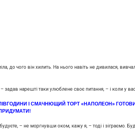
іла, до чого він хилить. На нього навіть не дивилася, вивча
, – задав нарешті таки улюблене своє питання, – і коли у ва
ПІВГОДИНИ І СМАЧНЮЩИЙ ТОРТ «НАПОЛЕОН» ГОТОВИЙ
ПРИДУМАТИ!
будуєте, – не моргнувши оком, кажу я, – тоді і зіграємо. Бу