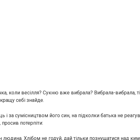
чка, коли весілля? Сукню вже вибрала? Вибрала-вибрала, т
кращу себі знайде.
ць і за сумісництвом його син, на підколки батька не реагу
 просив потерпіти:
н людина. Хлібом не годуй, дай тільки познущатися над ким