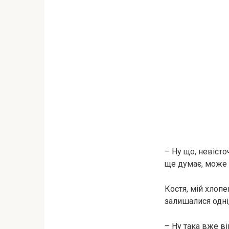
– Ну що, невісто
ще думає, може 
Костя, мій хлопе
залишалися одні,
– Ну така вже ві