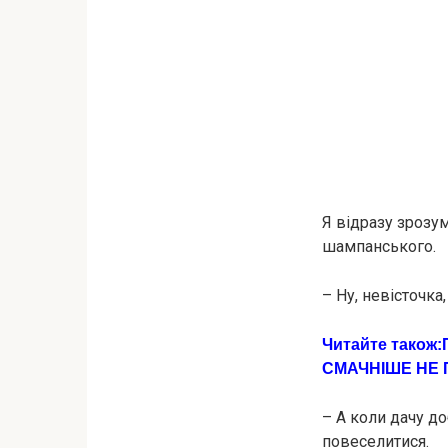
Я відразу зрозум
шaмпанcького.
– Ну, невісточка
Читайте також:
СМАЧНІШЕ НЕ 
– А коли дачу до
повеселитися.