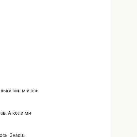
ільки син мій ось
вав. А коли ми
ось. Знаєш,