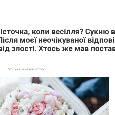
вісточка, коли весілля? Сукню 
Після моєї неочікуваної відпові
від злості. Хтось же мав поста
Рубрика:
життєві історії