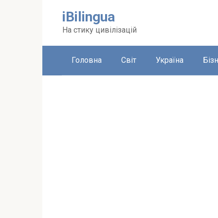
Перейти
iBilingua
до
вмісту
На стику цивілізацій
Головна
Світ
Україна
Біз