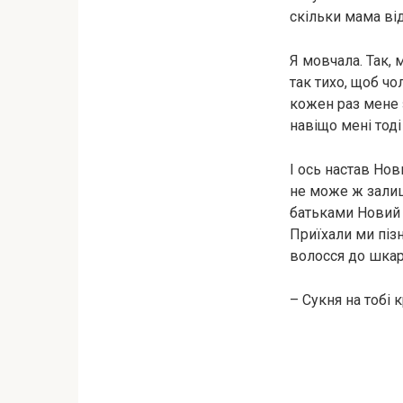
скільки мама від
Я мовчала. Так, м
так тихо, щоб чо
кожен раз мене 
навіщо мені тоді
І ось настав Нов
не може ж залиши
батьками Новий р
Приїхали ми пізн
волосся до шкар
– Сукня на тобі к