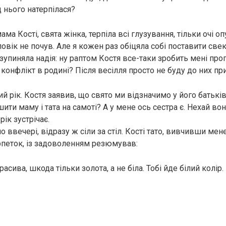
 нього натерпілася?
ама Кості, свята жінка, терпіла всі глузування, тільки очі опу
ловік не почув. Але я кожен раз обіцяла собі поставити свекр
зупиняла надія: ну раптом Костя все-таки зробить мені про
 конфлікт в родині? Після весілля просто не буду до них п
ий рік. Костя заявив, що свято ми відзначимо у його батьків
ти маму і тата на самоті? А у мене ось сестра є. Нехай во
ік зустрічає.
о ввечері, відразу ж сіли за стіл. Кості тато, вивчивши мене
петок, із задоволенням резюмував:
расива, шкода тільки золота, а не біла. Тобі йде білий колір.