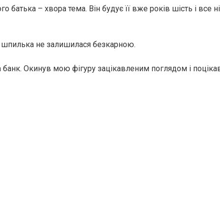
го батька – хвoра тема. Він будує її вже років шість і все 
 шпилька не залишилася безкарною.
 банк. Окинув мою фігуру зацікавленим поглядом і поцік