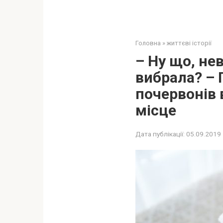
Головна
»
життєві історії
– Ну що, не
вибрала? – 
почервонів 
місце
Дата публікації:
05.09.2019