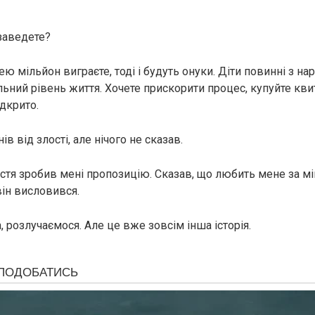
 заведете?
ею мільйон виграєте, тоді і будуть онуки. Діти повинні з н
ьний рівень життя. Хочете прискорити процес, купуйте кви
дкрито.
в від злості, але нічого не сказав.
стя зробив мені пропозицію. Сказав, що любить мене за мій
він висловився.
, розлучаємося. Але це вже зовсім інша історія.