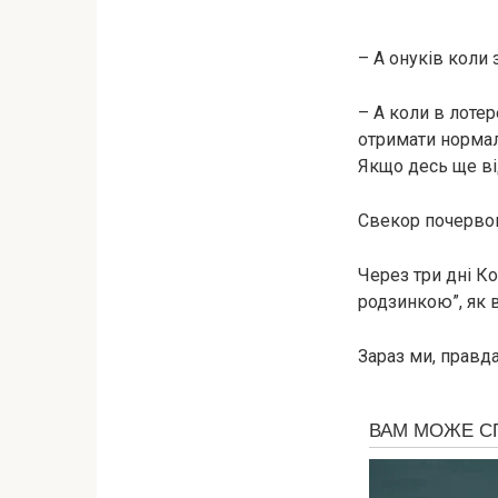
– А онуків коли
– А коли в лотер
отримати нормал
Якщо десь ще ві
Свекор почервоні
Через три дні Ко
родзинкою”, як 
Зараз ми, правда