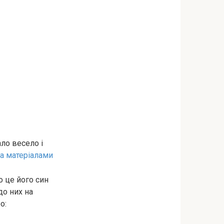
ло весело і
а матеріалами
 це його син
до них на
о: