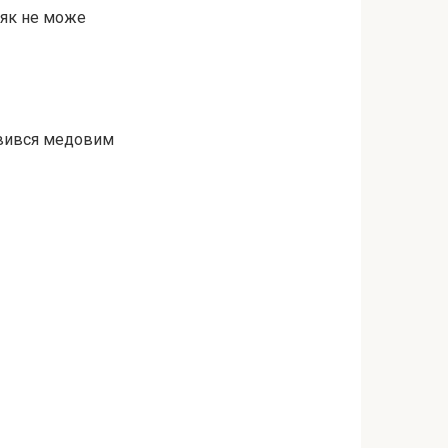
ніяк не може
авився мeдовим