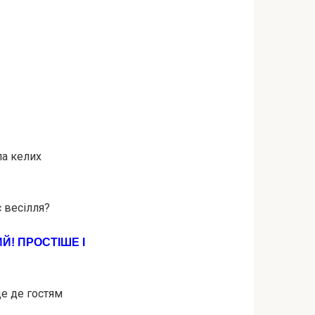
ла келих
с весілля?
! ПРОСТІШЕ І
де де гостям