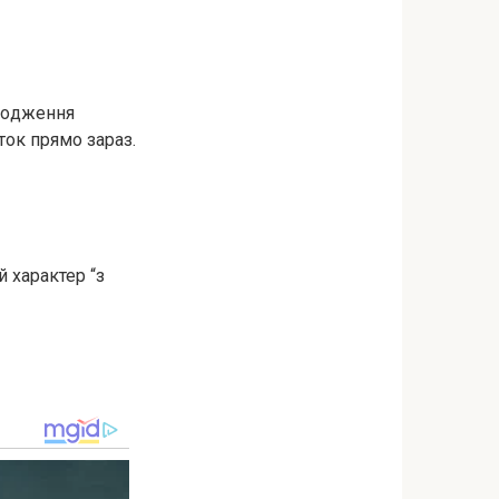
аpoдження
ток прямо зараз.
 характер “з