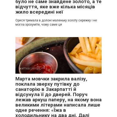
було не саме знайдене золото, а те
відчуття, яке вже кілька місяців
жило всередині неї
Орися тримала в долоні маленьку золоту сережку і не
могла зрозуміти, чому саме ця
життєві історії
0
Марта мовчки закрила валізу,
поклала зверху путівку до
санаторію в Закарпатті й
відсунула її до дверей. Поруч
лежав аркуш паперу, на якому вона
великими літерами написала лише
одне речення: «Їжа в
холодильнику на два дні. Далі