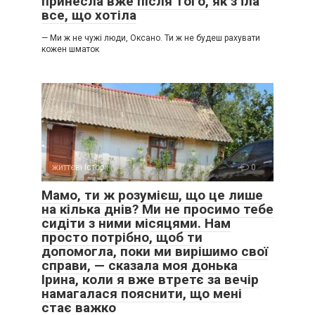
принесла вже після того, як з’їла
все, що хотіла
— Ми ж не чужі люди, Оксано. Ти ж не будеш рахувати
кожен шматок
життєві історії
0
Мамо, ти ж розумієш, що це лише
на кілька днів? Ми не просимо тебе
сидіти з ними місяцями. Нам
просто потрібно, щоб ти
допомогла, поки ми вирішимо свої
справи, — сказала моя донька
Ірина, коли я вже втретє за вечір
намагалася пояснити, що мені
стає важко