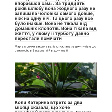
впораєшся сам». За тридцять
років шлюбу вона жодного разу не
залишала чоловіка самого довше,
ніж на одну ніч. Та цього разу все
було інакше. Вона не тікала від
домашніх клопотів. Вона тікала від
життя, у якому її турботу давно
перестали помічати
Марта мовчки закрила валізу, поклала зверху путівку до
санаторію в Закарпатті й відсунула її
життєві історії
0
Коли Катерина втретє за два
місяці сказала, що хоче