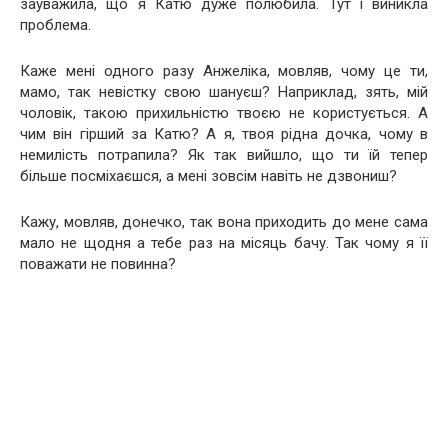
зауважила, що я Катю дуже полюбила. Тут і виникла
проблема.
Каже мені одного разу Анжеліка, мовляв, чому це ти,
мамо, так невістку свою шануєш? Наприклад, зять, мій
чоловік, такою прихильністю твоєю не користується. А
чим він гірший за Катю? А я, твоя рідна дочка, чому в
немилість потрапила? Як так вийшло, що ти їй тепер
більше посміхаєшся, а мені зовсім навіть не дзвониш?
Кажу, мовляв, донечко, так вона приходить до мене сама
мало не щодня а тебе раз на місяць бачу. Так чому я її
поважати не повинна?