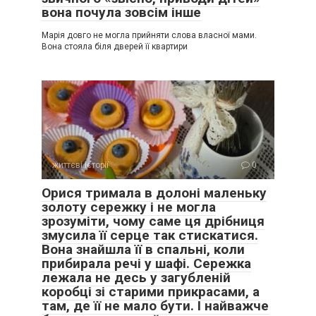
вона почула зовсім інше
Марія довго не могла прийняти слова власної мами.
Вона стояла біля дверей її квартири
життєві історії
0
Орися тримала в долоні маленьку
золоту сережку і не могла
зрозуміти, чому саме ця дрібниця
змусила її серце так стискатися.
Вона знайшла її в спальні, коли
прибирала речі у шафі. Сережка
лежала не десь у загубленій
коробці зі старими прикрасами, а
там, де її не мало бути. І найважче