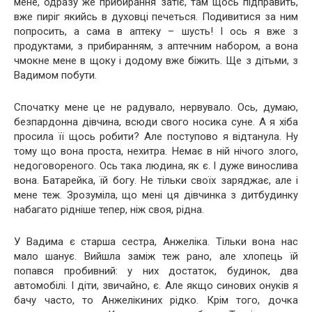
мене, одразу же прибирання затіє, там щось підправить,
вже пиріг якийсь в духовці печеться. Подивитися за ним
попросить, а сама в аптеку – шусть! І ось я вже з
продуктами, з прибиранням, з аптечним набором, а вона
чмокне мене в щоку і додому вже біжить. Ще з дітьми, з
Вадимом побути.
Спочатку мене це не радувало, нервувало. Ось, думаю,
безпардонна дівчина, всюди свого носика суне. А я хіба
просила її щось робити? Але поступово я відтанула. Ну
тому що вона проста, нехитра. Немає в ній нічого злого,
недоговореного. Ось така людина, як є. І дуже винослива
вона. Батарейка, їй богу. Не тільки своїх заряджає, але і
мене теж. Зрозуміла, що мені ця дівчинка з дитбудинку
набагато рідніше тепер, ніж своя, рідна.
У Вадима є старша сестра, Анжеліка. Тільки вона нас
мало шанує. Вийшла заміж теж рано, але хлопець їй
попався пробивний: у них достаток, будинок, два
автомобілі. І діти, звичайно, є. Але якщо синових онуків я
бачу часто, то Анжелікиних рідко. Крім того, дочка