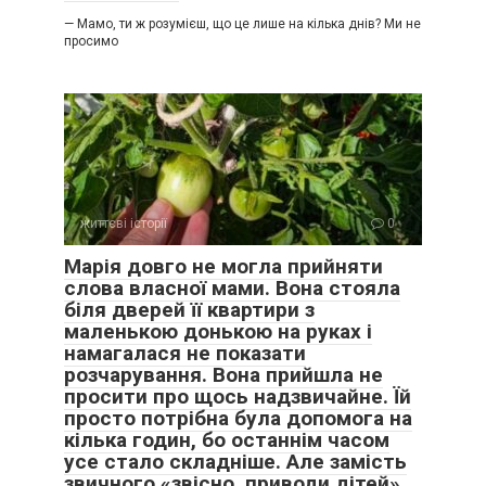
— Мамо, ти ж розумієш, що це лише на кілька днів? Ми не
просимо
життєві історії
0
Марія довго не могла прийняти
слова власної мами. Вона стояла
біля дверей її квартири з
маленькою донькою на руках і
намагалася не показати
розчарування. Вона прийшла не
просити про щось надзвичайне. Їй
просто потрібна була допомога на
кілька годин, бо останнім часом
усе стало складніше. Але замість
звичного «звісно, приводи дітей»