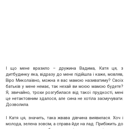
І що мене вразило – дружина Вадима, Катя ця, з
дитбудинку яка, відразу до мене підійшла і каже, мовляв,
Віро Миколаївно, можна я вас мамою називатиму? Своїх
батьків у мене немає, так нехай ви моєю мамою будете?
Я, звичайно, трохи розгубилася від такої прудкості, мені
це нетактовним здалося, але сина не хотіла засмучувати.
Дозволила.
І Катя ця, значить, така жвава дівчина виявилася. Хоч і
молода, зелена зовсім, а справа йде на лад. Прибіжить до