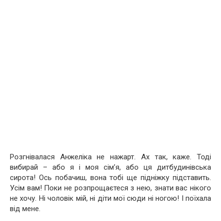
Розгнівалася Анжеліка не нажарт. Ах так, каже. Тоді
вибирай – або я і моя сім’я, або ця дитбудинівська
сирота! Ось побачиш, вона тобі ще підніжку підставить.
Усім вам! Поки не розпрощаєтеся з нею, знати вас нікого
не хочу. Ні чоловік мій, ні діти мої сюди ні ногою! І поїхала
від мене.