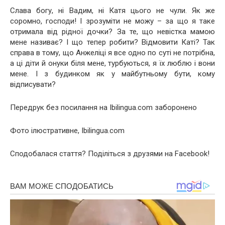
Слава богу, ні Вадим, ні Катя цього не чули. Як же
соромно, господи! І зрозуміти не можу – за що я таке
отримала від рідної дочки? За те, що невістка мамою
мене називає? І що тепер робити? Відмовити Каті? Так
справа в тому, що Анжеліці я все одно по суті не потрібна,
а ці діти й онуки біля мене, турбуються, я їх люблю і вони
мене. І з будинком як у майбутньому бути, кому
відписувати?
Передрук без посилання на Ibilingua.com заборонено
Фото ілюстративне, Ibilingua.com
Сподобалася стаття? Поділіться з друзями на Facebook!