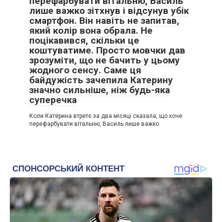
перефарбувати вітальню, Василь
лише важко зітхнув і відсунув убік
смартфон. Він навіть не запитав,
який колір вона обрала. Не
поцікавився, скільки це
коштуватиме. Просто мовчки дав
зрозуміти, що не бачить у цьому
жодного сенсу. Саме ця
байдужість зачепила Катерину
значно сильніше, ніж будь-яка
суперечка
Коли Катерина втретє за два місяці сказала, що хоче
перефарбувати вітальню, Василь лише важко