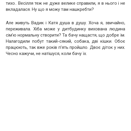
тихо.. Весілля теж не дуже велике справили, я в нього і не
вкладалася. Ну що я можу там нашкребти?
Але живуть Вадик і Катя душа в душу. Хоча я, звичайно,
переживала. Хіба може у дитбудинку вихована людина
сім’ю нормальну створити? Та бачу нащастя, що добре їм.
Налагодили побут такий-сякий, собака, дві кішки. Обоє
працюють, так вже років п’ять пройшло. Двоє діток у них.
Чесно кажучи, не натішуся, коли бачу їх.