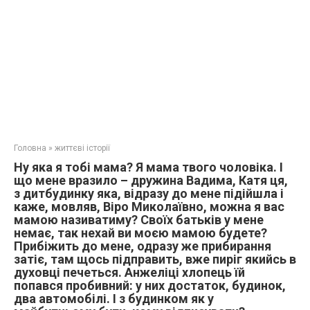
Головна
»
життєві історії
Ну яка я тобі мама? Я мама твого чоловіка. І
що мене вразило – дружина Вадима, Катя ця,
з дитбудинку яка, відразу до мене підійшла і
каже, мовляв, Віро Миколаївно, можна я вас
мамою називатиму? Своїх батьків у мене
немає, так нехай ви моєю мамою будете?
Прибіжить до мене, одразу же прибирання
затіє, там щось підправить, вже пиріг якийсь в
духовці печеться. Анжеліці хлопець їй
попався пробивний: у них достаток, будинок,
два автомобілі. І з будинком як у