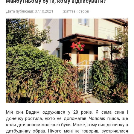
майбутньому бути, кому відписувати?
Дата публікації:
07.10.2021
життєві історії
Мій син Вадим одружився у 28 років. Я сама сина і
донечку ростила, ніхто не допомагав. Чоловік пішов, ще
коли діти зовсім маленькі були. Може, тому син дівчинку з
дитбудинку обрав. Нічого мені не говорив, зустрічалися