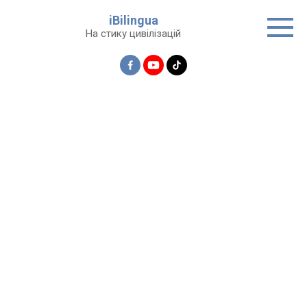
Перейти
iBilingua
до
На стику цивілізацій
вмісту