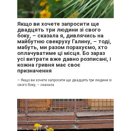
життєві історії
0
Якщо ви хочете запросити ще
двадцять три людини зі свого
боку, – сказала я, дивлячись на
майбутню свекруху Галину, – тоді,
мабуть, ми разом порахуємо, хто
оплачуватиме ці місця. Бо зараз
усі витрати вже давно розписані, і
кожна гривня має своє
призначення
— Якщо ви хочете запросити ще двадцять три людини зі
свого боку, – сказала