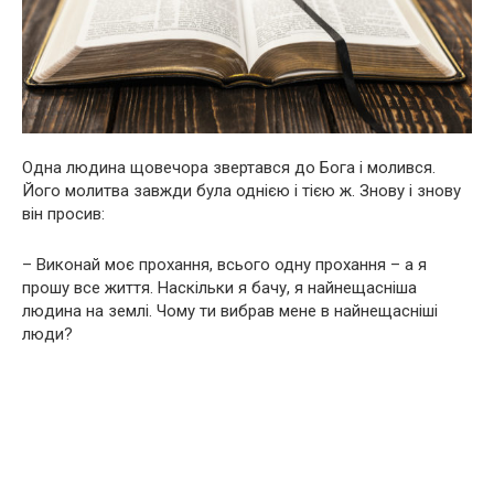
Одна людина щовечора звертався до Бога і молився.
Його молитва завжди була однією і тією ж. Знову і знову
він просив:
– Виконай моє прохання, всього одну прохання – а я
прошу все життя. Наскільки я бачу, я найнещасніша
людина на землі. Чому ти вибрав мене в найнещасніші
люди?