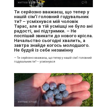
життєві історії
0
Ти серйозно вважаєш, що тепер у
нашій сім’ї головний годувальник
ти? – усміхнувся мій чоловік
Тарас, але в тій усмішці не було ані
радості, ані підтримки. – Не
поспішай звикати до нового крісла.
Начальство сьогодні хвалить, а
завтра знайде когось молодшого.
Не будуй із себе незамінну
— Ти серйозно вважаєш, що тепер у нашій сім’ї головний
годувальник ти? – усміхнувся
життєві історії
0