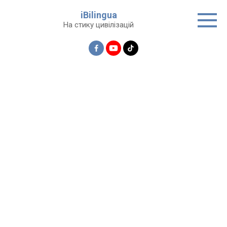
Перейти
iBilingua
до
На стику цивілізацій
вмісту