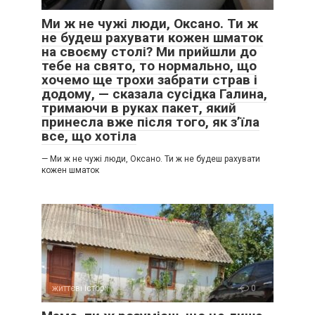
Ми ж не чужі люди, Оксано. Ти ж
не будеш рахувати кожен шматок
на своєму столі? Ми прийшли до
тебе на свято, то нормально, що
хочемо ще трохи забрати страв і
додому, — сказала сусідка Галина,
тримаючи в руках пакет, який
принесла вже після того, як з’їла
все, що хотіла
— Ми ж не чужі люди, Оксано. Ти ж не будеш рахувати
кожен шматок
життєві історії
0