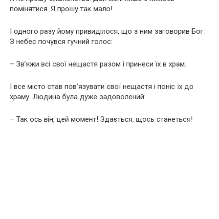
помінятися. Я прошу так мало!
І одного разу йому привиділося, що з ним заговорив Бог.
З небес почувся гучний голос:
– Зв’яжи всі свої нещастя разом і принеси їх в храм.
І все місто став пов’язувати свої нещастя і поніс їх до
храму. Людина була дуже задоволений:
– Так ось він, цей момент! Здається, щось станеться!