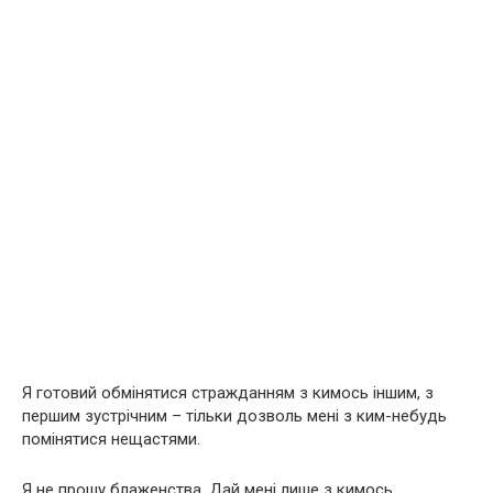
Я готовий обмінятися стражданням з кимось іншим, з
першим зустрічним – тільки дозволь мені з ким-небудь
помінятися нещастями.
Я не прошу блаженства. Дай мені лише з кимось