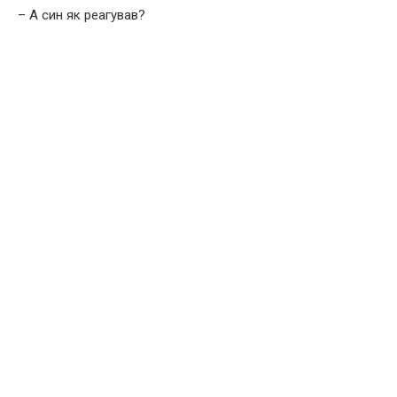
– А син як реагував?