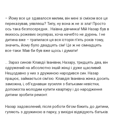
– Йому все це здавалося милим, він мені зі сміхом все це
переказував, уявляєш? Типу, ну вона ж не зі зла! Просто
ось така безпосередня… Наївна дівчинка! Мій Назар був в
якихось рожевих окулярах, хоча начебто не дурень. І не
дитина вже – трапилася ця вся історія п’ять років тому,
значить, йому було двадцять сім! Це ж не сімнадцять
все-таки. Мав би був вже щось і думати!
… Зараз синові Клавдії Іванівни, Назару, тридцять два, він
одружений на абсолютно іншій жінці і дуже щасливий.
Нещодавно у них з дружиною народився син. Назар
працює, займається сім’єю. Клавдія Іванівна жінка досить
заможна, і, об’єднавши зусилля з батьками невістки,
допомогла молодим купити квартиру і до народження
дитини зробити ремонт.
Назар задоволений, після роботи бігом біжить до дитини,
гуляють з дружиною в парку, у вихідні відвідують батьків.