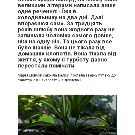
великими літерами написала лише
одне речення: «Їжа в
холодильнику на два дні. Далі
впораєшся сам». За тридцять
років шлюбу вона жодного разу не
залишала чоловіка самого довше,
ніж на одну ніч. Та цього разу все
було інакше. Вона не тікала від
домашніх клопотів. Вона тікала від
життя, у якому її турботу давно
перестали помічати
Марта мовчки закрила валізу, поклала зверху путівку до
санаторію в Закарпатті й відсунула її
життєві історії
0