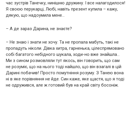
час зустрів Танечку, нинішню дружину. І все налагодилося!
Я своєю перукарці, Любі, навіть презент купила – кажу,
дякую, що надоумила мене…
– А де зараз Дарина, не знаєте?
– Не знаю і знати не хочу. Та не пропала мабуть, такі не
пропадуть ніколи. Дівка хитра, гарненька, цілеспрямовано
собі багатого небідного шукала, ходи-но вже знайшла…
Ми з сином розмовляли тут якось, він говорить, що сам
не розуміє, що на нього тоді найшло, що він взагалі в цій
Дарині побачив! Просто помутніння розуму. З Танею вона
ні в яке порівняння не йде. Син каже, яке щастя, що я тоді
не одружився, але ж готовий був на край світу босоніж.