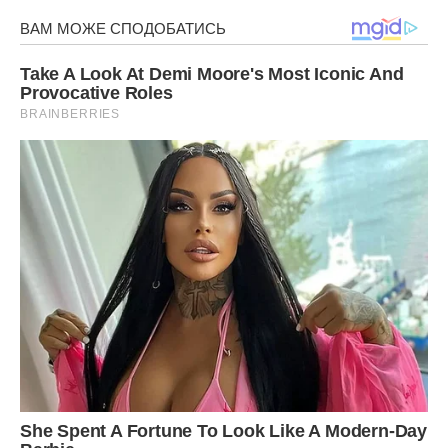
трохи, завагітніла б Дарина, сценарій-то відомий, він один
на всі часи у таких дам. Тоді так просто не відбулися б ми
від неї.
Фото ілюстративне, з вільних джерел.
Сподобалася стаття? Поділіться з друзями на Facebook.