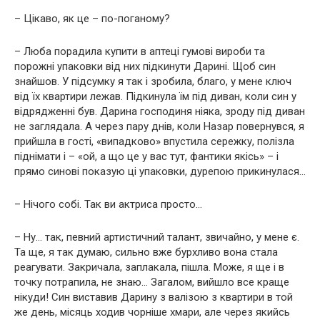
– Цікаво, як це – по-поганому?
– Люба порадила купити в аптеці гумові вироби та
порожні упаковки від них підкинути Дарині. Щоб син
знайшов. У підсумку я так і зробила, благо, у мене ключ
від їх квартири лежав. Підкинула їм під диван, коли син у
відрядженні був. Дарина господиня ніяка, зроду під диван
не заглядала. А через пару днів, коли Назар повернувся, я
прийшла в гості, «випадково» впустила сережку, полізла
піднімати і – «ой, а що це у вас тут, фантики якісь» – і
прямо синові показую ці упаковки, дурепою прикинулася…
– Нічого собі. Так ви актриса просто…
– Ну… так, певний артистичний талант, звичайно, у мене є.
Та ще, я так думаю, сильно вже бурхливо вона стала
реагувати. Закричала, заплакала, пішла. Може, я ще і в
точку потрапила, не знаю… Загалом, вийшло все краще
нікуди! Син виставив Дарину з валізою з квартири в той
же день, місяць ходив чорніше хмари, але через якийсь