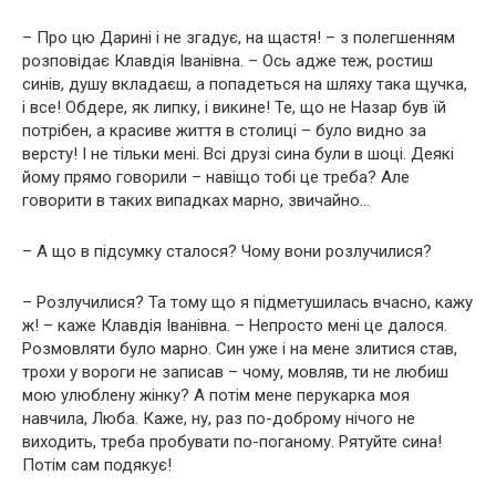
– Про цю Дарині і не згадує, на щастя! – з полегшенням
розповідає Клавдія Іванівна. – Ось адже теж, ростиш
синів, душу вкладаєш, а попадеться на шляху така щучка,
і все! Обдере, як липку, і викине! Те, що не Назар був їй
потрібен, а красиве життя в столиці – було видно за
версту! І не тільки мені. Всі друзі сина були в шоці. Деякі
йому прямо говорили – навіщо тобі це треба? Але
говорити в таких випадках марно, звичайно…
– А що в підсумку сталося? Чому вони розлучилися?
– Розлучилися? Та тому що я підметушилась вчасно, кажу
ж! – каже Клавдія Іванівна. – Непросто мені це далося.
Розмовляти було марно. Син уже і на мене злитися став,
трохи у вороги не записав – чому, мовляв, ти не любиш
мою улюблену жінку? А потім мене перукарка моя
навчила, Люба. Каже, ну, раз по-доброму нічого не
виходить, треба пробувати по-поганому. Рятуйте сина!
Потім сам подякує!