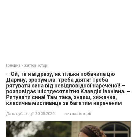
Головна
»
життєві історії
– Ой, та я відразу, як тільки побачила цю
Дарину, зрозуміла: треба діяти! Треба
рятувати сина від невідповідної нареченої! –
розповідає шістдесятлітня Клавдія Іванівна. –
Рятувати сина! Там така, знаєш, хижачка,
класична мисливиця за багатим нареченим
Дата публікації:
30.05.2020
життєві історії