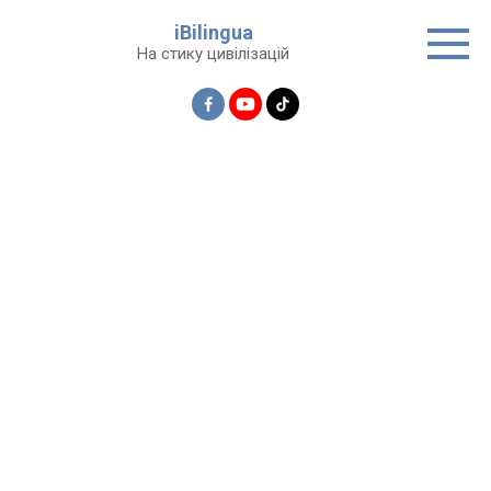
Перейти
iBilingua
до
На стику цивілізацій
вмісту