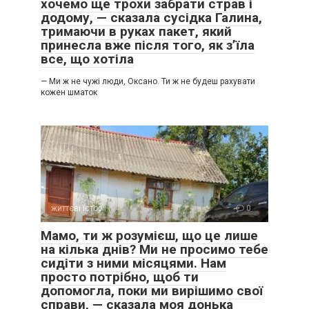
хочемо ще трохи забрати страв і
додому, — сказала сусідка Галина,
тримаючи в руках пакет, який
принесла вже після того, як з’їла
все, що хотіла
— Ми ж не чужі люди, Оксано. Ти ж не будеш рахувати
кожен шматок
життєві історії
0
Мамо, ти ж розумієш, що це лише
на кілька днів? Ми не просимо тебе
сидіти з ними місяцями. Нам
просто потрібно, щоб ти
допомогла, поки ми вирішимо свої
справи, — сказала моя донька