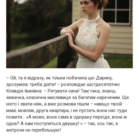
– Ой, та я відразу, як тільки побачила цю Дарину,
зрозуміла: треба діяти! – розповідає шістдесятлітню
Клавдія Іванівна. – Рятувати сина! Там така, знаєш,
хижачка, класична мисливиця за багатим нареченим. Ще
ніхто і звати ніяк, а вже розмови пішли – навіщо твоїй
мамі, мовляв, друга квартира, і не пустить вона нас туди
пожити… «А може, вона сама в однушку переїде, вона ж
одна? А нам поступиться двушку! » – так, ось так, я
анітрохи не перебільшую!