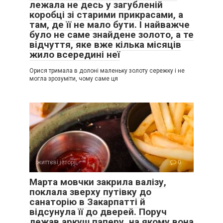
лежала не десь у загубленій
коробці зі старими прикрасами, а
там, де її не мало бути. І найважче
було не саме знайдене золото, а те
відчуття, яке вже кілька місяців
жило всередині неї
Орися тримала в долоні маленьку золоту сережку і не
могла зрозуміти, чому саме ця
життєві історії
0
Марта мовчки закрила валізу,
поклала зверху путівку до
санаторію в Закарпатті й
відсунула її до дверей. Поруч
лежав аркуш паперу, на якому вона