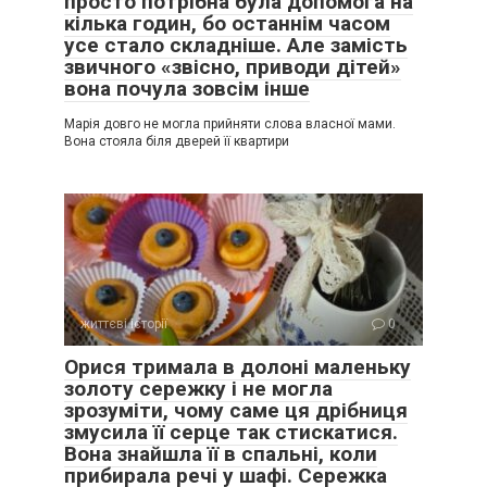
просто потрібна була допомога на
кілька годин, бо останнім часом
усе стало складніше. Але замість
звичного «звісно, приводи дітей»
вона почула зовсім інше
Марія довго не могла прийняти слова власної мами.
Вона стояла біля дверей її квартири
життєві історії
0
Орися тримала в долоні маленьку
золоту сережку і не могла
зрозуміти, чому саме ця дрібниця
змусила її серце так стискатися.
Вона знайшла її в спальні, коли
прибирала речі у шафі. Сережка