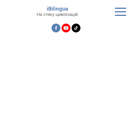
Перейти
iBilingua
до
На стику цивілізацій
вмісту