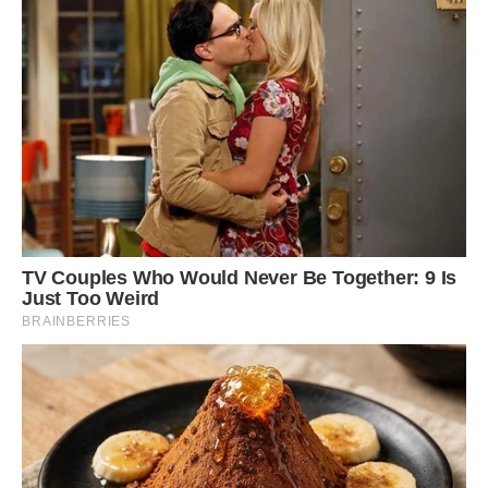
Та моя мати нас таким весь час годувала. І ми виросли.
Смажила нам сало на сковорідці з яєчнею — нічого
смачнішого у своєму житті не їла!
Вона була жінкою доброю і не збиралася навіть заздрити
сусідці. Вона не вміла це робити. І любила її сина — Івана.
Але у своїх дітях вона душі не чула. Згодом у Тамари
з’явилося багато онуків. І всіх їх вона любила однаково.
Минали роки. Жінки непомітно постаріли. І у Тамари
відмовили ноги.
Її сини носили жінку на руках. Марта Василівна бачила це,
поки виглядала сина. Він під’їхав на новому