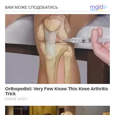
діло? Ледь виживають на ці зарплати. Кашу та картоплю
їдять. Тижнями. Або оладки.
– Ми любимо млинці з ікоркою. А ви з варенням. Дивина!
— дивувалася Марта Василівна.