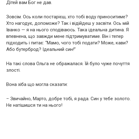
Дітей вам Бог не дав.
Зовсім. Ось коли постарієш, хто тобі воду приноситиме?
Хто нагодує, допоможе? Так і відійдеш у засвіти. Ось мій
Іванко — я на нього сподіваюсь. Така ідеальна дитина. Я
впевнена, що завжди мене підтримуватиме. Він і тепер
підходить і питає: “Мамо, чого тобі подати? Може, кави?
Або бутерброд? Ідеальний син!”
На такі слова Ольга не ображалася. Їй було чуже почуття
злості.
Вона хіба що могла сказати:
– Звичайно, Марто, добре тобі, я рада. Син у тебе золото.
Не натішишся ти на нього!