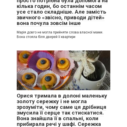
просто потрібна була допомога на
кілька годин, бо останнім часом
усе стало складніше. Але замість
звичного «звісно, приводи дітей»
вона почула зовсім інше
Марія довго не могла прийняти слова власної мами.
Вона стояла біля дверей її квартири
життєві історії
0
Орися тримала в долоні маленьку
золоту сережку і не могла
зрозуміти, чому саме ця дрібниця
змусила її серце так стискатися.
Вона знайшла її в спальні, коли
прибирала речі у шафі. Сережка