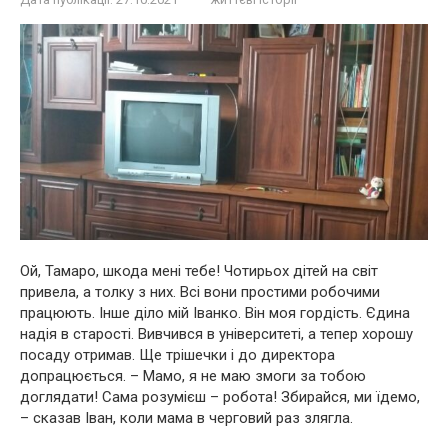
Ой, Тамаро, шкода мені тебе! Чотирьох дітей на світ
привела, а толку з них. Всі вони простими робочими
працюють. Інше діло мій Іванко. Він моя гордість. Єдина
надія в старості. Вивчився в університеті, а тепер хорошу
посаду отримав. Ще трішечки і до директора
допрацюється. – Мамо, я не маю змоги за тобою
доглядати! Сама розумієш – робота! Збирайся, ми їдемо,
– сказав Іван, коли мама в черговий раз злягла.