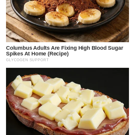
позашляховику.
Ставили на ноги Тамару довго. Сини її доглядали. Якось
Іван зіткнувся з одним із них у під’їзді:
– І хочеться тобі так горбатитися? Вона ж старенька вже.
Ось вам не пощастило!