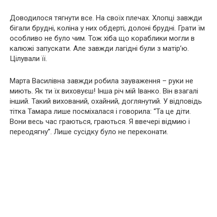
Доводилося тягнути все. На своїх плечах. Хлопці завжди
бігали брудні, коліна у них обдерті, долоні брудні. Грати їм
особливо не було чим. Тож хіба що кораблики могли в
калюжі запускати. Але завжди лагідні були з матір’ю.
Цілували її.
Марта Василівна завжди робила зауваження – руки не
миють. Як ти їх виховуєш! Інша річ мій Іванко. Він взагалі
інший. Такий вихований, охайний, доглянутий. У відповідь
тітка Тамара лише посміхалася і говорила: “Та це діти.
Вони весь час граються, граються. Я ввечері відмию і
переодягну”. Лише сусідку було не переконати.