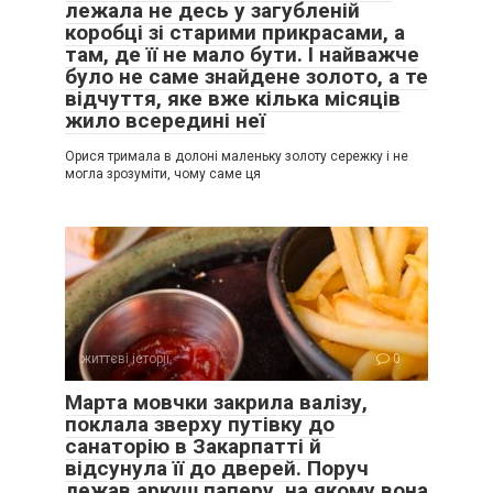
лежала не десь у загубленій
коробці зі старими прикрасами, а
там, де її не мало бути. І найважче
було не саме знайдене золото, а те
відчуття, яке вже кілька місяців
жило всередині неї
Орися тримала в долоні маленьку золоту сережку і не
могла зрозуміти, чому саме ця
життєві історії
0
Марта мовчки закрила валізу,
поклала зверху путівку до
санаторію в Закарпатті й
відсунула її до дверей. Поруч
лежав аркуш паперу, на якому вона