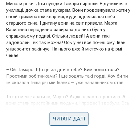
Минали роки. Діти сусідки Тамари виросли. Відучилися в
училищі, дочка стала кухарем. Вони продовжували жити у
своїй трикімнатній квартирі, куди підселилася сім’я
старшого сина. І дитину вони на світ привели. Марта
Василівна періодично зазирала до них і була у
справжньому подиві. Стільки людей! А вони такі
задоволені. Як так можна! Ось у неї все по-іншому. Іван
університет закінчує. На нього вже й містечко на фірмі
чекає.
– Ой, Тамаро. Що це за діти в тебе? Ким вони стали?
Простими робітниками? І ще ходять такі горді. Хоч би ти
їм сказала. Інша річ мій Іванко— уже начальником став.
Та що мені казати їм, Марто? Адже я сама їх ростила. А
вони стали пристойними людьми. І професії здобули. Ось
Володя став шофером. Він машини вміє лагодити. Дмитро
зварювальником став. А Андрій токарем, він узагалі на
ЧИТАТИ ДАЛІ
розхват. – хвалила своїх синів Тамара.
Так вони ж прості роботяги! Звичайні трудівники! Хіба це