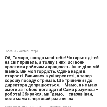
Головна
»
життєві історії
Ой, Тамаро, шкода мені тебе! Чотирьох дітей
на світ привела, а толку з них. Всі вони
простими робочими працюють. Інше діло мій
Іванко. Він моя гордість. Єдина надія в
старості. Вивчився в університеті, а тепер
хорошу посаду отримав. Ще трішечки і до
директора допрацюється. – Мамо, я не маю
змоги за тобою доглядати! Сама розумієш –
робота! Збирайся, ми їдемо, – сказав Іван,
коли мама в черговий раз злягла
Дата публікації:
27.10.2021
життєві історії