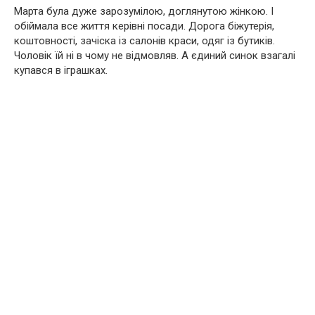
Марта була дуже зарозумілою, доглянутою жінкою. І
обіймала все життя керівні посади. Дорога біжутерія,
коштовності, зачіска із салонів краси, одяг із бутиків.
Чоловік їй ні в чому не відмовляв. А єдиний синок взагалі
купався в іграшках.