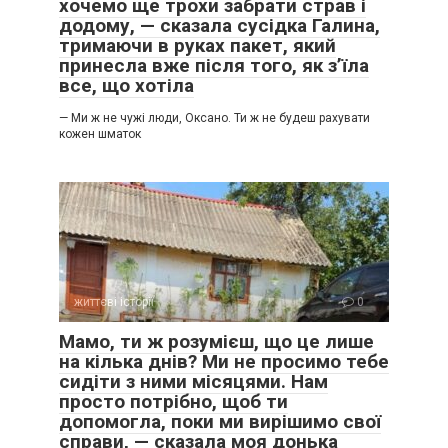
хочемо ще трохи забрати страв і
додому, — сказала сусідка Галина,
тримаючи в руках пакет, який
принесла вже після того, як з’їла
все, що хотіла
— Ми ж не чужі люди, Оксано. Ти ж не будеш рахувати
кожен шматок
життєві історії
0
Мамо, ти ж розумієш, що це лише
на кілька днів? Ми не просимо тебе
сидіти з ними місяцями. Нам
просто потрібно, щоб ти
допомогла, поки ми вирішимо свої
справи, — сказала моя донька