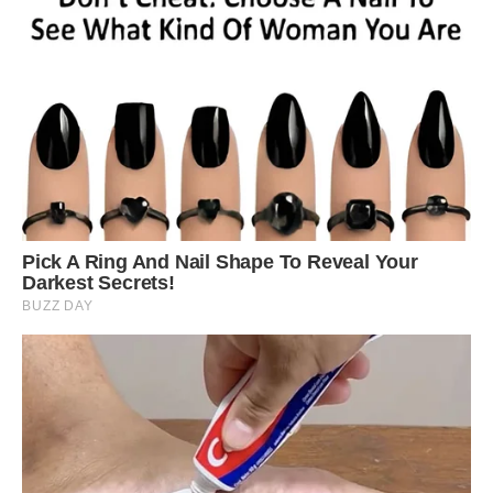
Тільки Іван не збирався її доглядати. Якось він приїхав до
матері і сказав:
Мамуля, давай, збирай речі. Тут тобі самотньо, тата давно
не стало. Я хочу особисте життя налагодити, а за тобою
догляд потрібний. Коли мені це робити? Ніколи. Я
постійно працюю. Що ти тільки місце у квартирі займаєш?
Тобі компанія потрібна.
Про що ти, Іване? Мені й тут добре. Невже ти не можеш
приїхати допомогти мені? Ліки подати? Я ж люблю тебе. Я
ж тебе виростила.
Досить голосити, збирайся, я вже домовився, на тебе там
чекають.