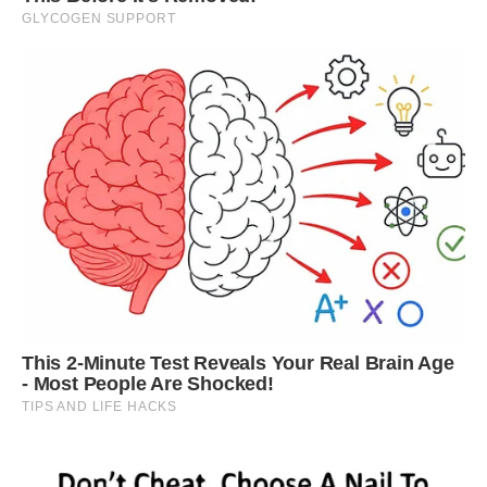
її на ноги.
А Марта Василівна занедужала. Їй ставало все гірше та
гірше.