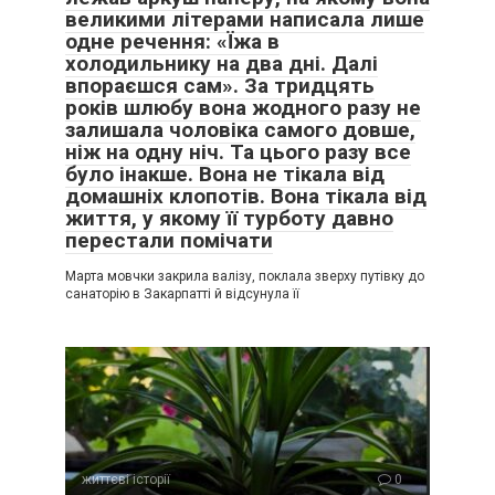
великими літерами написала лише
одне речення: «Їжа в
холодильнику на два дні. Далі
впораєшся сам». За тридцять
років шлюбу вона жодного разу не
залишала чоловіка самого довше,
ніж на одну ніч. Та цього разу все
було інакше. Вона не тікала від
домашніх клопотів. Вона тікала від
життя, у якому її турботу давно
перестали помічати
Марта мовчки закрила валізу, поклала зверху путівку до
санаторію в Закарпатті й відсунула її
життєві історії
0