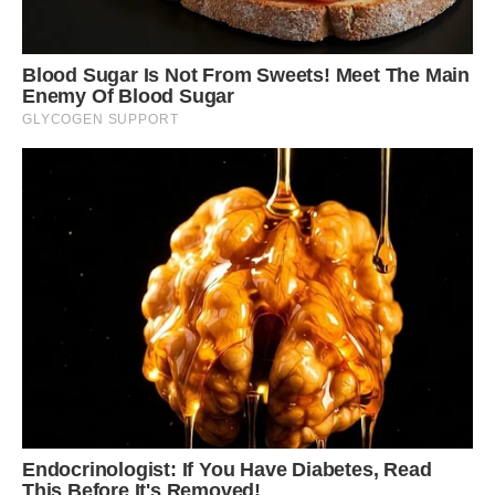
– Ти навіщо так кажеш? Вона ж нам мати! І вона за нами
свого часу прала, ночей не досипала. Як і твоя мати.
– Не порівнюй мою маму зі своєю. Це небо і земля.
Син узяв сусіда за “шкварки”. Але другий брат зупинив
його.
– Не варто, матері знову гірше, ходімо.
Через якийсь час Тамара почала ходити. Сини поставили