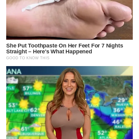
Коли вони вийшли з під’їзду, на лавці сиділа Тамара, а
сини вантажили у стару іржаву копійку картоплю, щоб
їхати на дачу.
Марті Василівні стало так самотньо, ніяково. Один із синів
Тамари підійшов до Івана, щоб з’ясувати, куди це вирушає
його мати з речами.