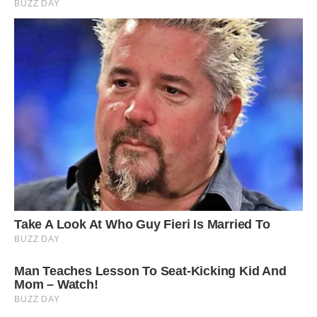
мамою двері автівки. Через місяць вона відійшла на
небеса.Не витримала вона такої поведінки сина, який так і
не приїхав до неї…
Фото ілюстративне – спеціально для ibilingua
Сподобалася стаття? Поділіться з друзями на Facebook!