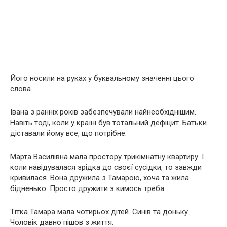
Його носили на руках у буквальному значенні цього
слова.
Івана з ранніх років забезпечували найнеобхіднішим.
Навіть тоді, коли у країні був тотальний дефіцит. Батьки
діставали йому все, що потрібне.
Марта Василівна мала простору трикімнатну квартиру. І
коли навідувалася зрідка до своєї сусідки, то завжди
кривилася. Вона дружила з Тамарою, хоча та жила
бідненько. Просто дружити з кимось треба.
Тітка Тамара мала чотирьох дітей. Синів та доньку.
Чоловік давно пішов з життя.