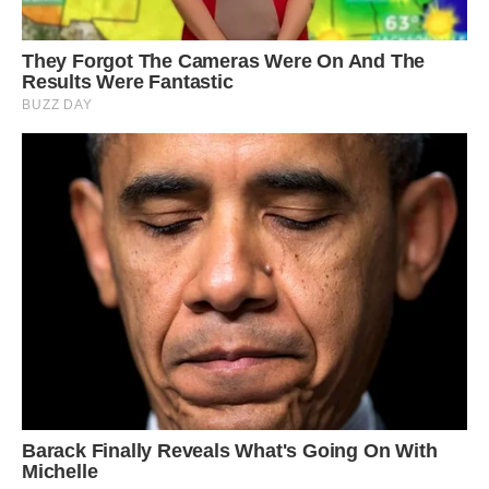
– На місце її добре визначив. Я в змозі сплатити за її
перебування в пансіонаті. Там місце для людей такого
віку, як вона.
– Давай ти її перевезеш до нас? Мама в кімнаті має місце,
вона не проти. Погоджуйся.
Ще чого! Чим ви її там годуватимете? Кашею гречаною?
Їй там краще буде, я знаю.
Не допомогли ні благання матері, ні сусідів. Іван закрив за