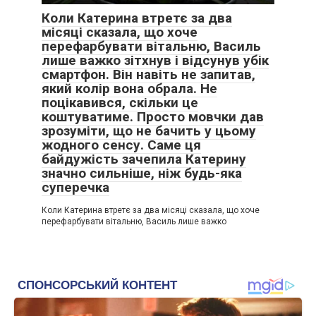
Коли Катерина втретє за два
місяці сказала, що хоче
перефарбувати вітальню, Василь
лише важко зітхнув і відсунув убік
смартфон. Він навіть не запитав,
який колір вона обрала. Не
поцікавився, скільки це
коштуватиме. Просто мовчки дав
зрозуміти, що не бачить у цьому
жодного сенсу. Саме ця
байдужість зачепила Катерину
значно сильніше, ніж будь-яка
суперечка
Коли Катерина втретє за два місяці сказала, що хоче
перефарбувати вітальню, Василь лише важко