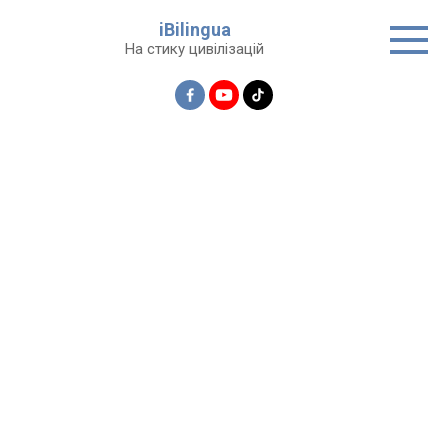
Перейти
iBilingua
до
На стику цивілізацій
вмісту