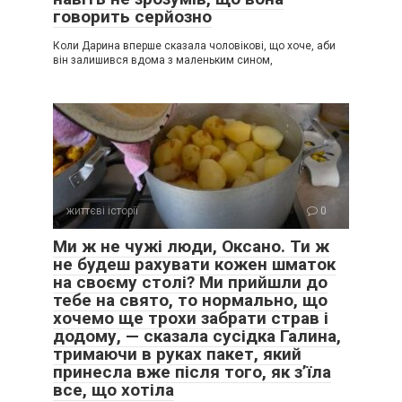
говорить серйозно
Коли Дарина вперше сказала чоловікові, що хоче, аби
він залишився вдома з маленьким сином,
життєві історії
0
Ми ж не чужі люди, Оксано. Ти ж
не будеш рахувати кожен шматок
на своєму столі? Ми прийшли до
тебе на свято, то нормально, що
хочемо ще трохи забрати страв і
додому, — сказала сусідка Галина,
тримаючи в руках пакет, який
принесла вже після того, як з’їла
все, що хотіла