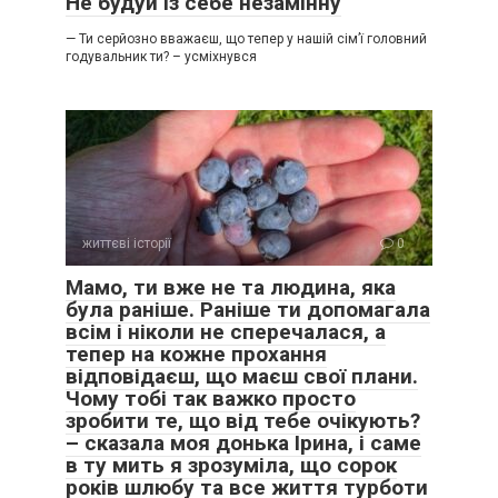
Не будуй із себе незамінну
— Ти серйозно вважаєш, що тепер у нашій сім’ї головний
годувальник ти? – усміхнувся
життєві історії
0
Мамо, ти вже не та людина, яка
була раніше. Раніше ти допомагала
всім і ніколи не сперечалася, а
тепер на кожне прохання
відповідаєш, що маєш свої плани.
Чому тобі так важко просто
зробити те, що від тебе очікують?
– сказала моя донька Ірина, і саме
в ту мить я зрозуміла, що сорок
років шлюбу та все життя турботи