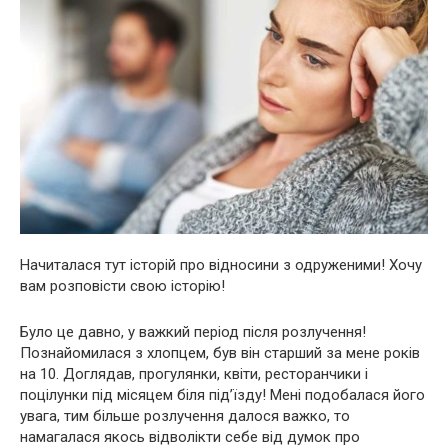
Начиталася тут історій про відносини з одруженими! Хочу
вам розповісти свою історію!
Було це давно, у важкий період після розлучення!
Познайомилася з хлопцем, був він старший за мене років
на 10. Доглядав, прогулянки, квіти, ресторанчики і
поцілунки під місяцем біля під’їзду! Мені подобалася його
увага, тим більше розлучення далося важко, то
намагалася якось відволікти себе від думок про