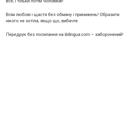
все, і тільки потім чоловіків!
Всім любові і щастя без обману і принижень! Образити
нікого не хотіла, якщо що, вибачте.
Передрук без посилання на ibilingua.com – заборонений!