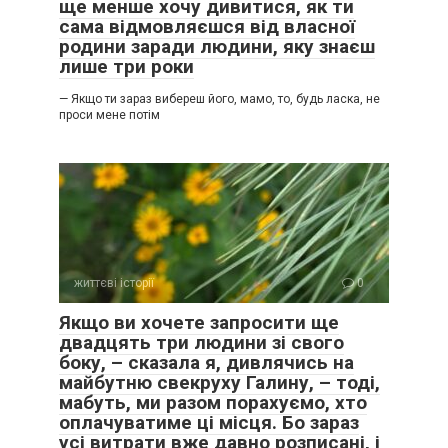
ще менше хочу дивитися, як ти
сама відмовляєшся від власної
родини заради людини, яку знаєш
лише три роки
— Якщо ти зараз вибереш його, мамо, то, будь ласка, не
проси мене потім
життєві історії
0
Якщо ви хочете запросити ще
двадцять три людини зі свого
боку, – сказала я, дивлячись на
майбутню свекруху Галину, – тоді,
мабуть, ми разом порахуємо, хто
оплачуватиме ці місця. Бо зараз
усі витрати вже давно розписані, і