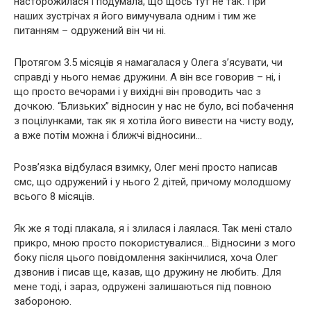
насторожилася і подумала, що щось тут не так. При
наших зустрічах я його вимучувала одним і тим же
питанням – одружений він чи ні.
Протягом 3.5 місяців я намагалася у Олега з’ясувати, чи
справді у нього немає дружини. А він все говорив – ні, і
що просто вечорами і у вихідні він проводить час з
дочкою. “Близьких” відносин у нас не було, всі побачення
з поцілунками, так як я хотіла його вивести на чисту воду,
а вже потім можна і ближчі відносини…
Розв’язка відбулася взимку, Олег мені просто написав
смс, що одружений і у нього 2 дітей, причому молодшому
всього 8 місяців.
Як же я тоді плакала, я і злилася і лаялася. Так мені стало
прикро, мною просто покористувалися… Відносини з мого
боку після цього повідомлення закінчилися, хоча Олег
дзвонив і писав ще, казав, що дружину не любить. Для
мене тоді, і зараз, одружені залишаються під повною
забороною.