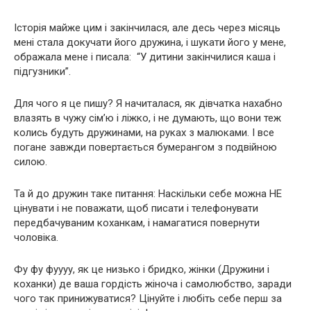
Історія майже цим і закінчилася, але десь через місяць
мені стала докучати його дружина, і шукати його у мене,
ображала мене і писала: “У дитини закінчилися каша і
підгузники”.
Для чого я це пишу? Я начиталася, як дівчатка нахабно
влазять в чужу сім’ю і ліжко, і не думають, що вони теж
колись будуть дружинами, на руках з малюками. І все
погане завжди повертається бумерангом з подвійною
силою.
Та й до дружин таке питання: Наскільки себе можна НЕ
цінувати і не поважати, щоб писати і телефонувати
передбачуваним коханкам, і намагатися повернути
чоловіка.
Фу фу фуууу, як це низько і бридко, жінки (Дружини і
коханки) де ваша гордість жіноча і самолюбство, заради
чого так принижуватися? Цінуйте і любіть себе перш за