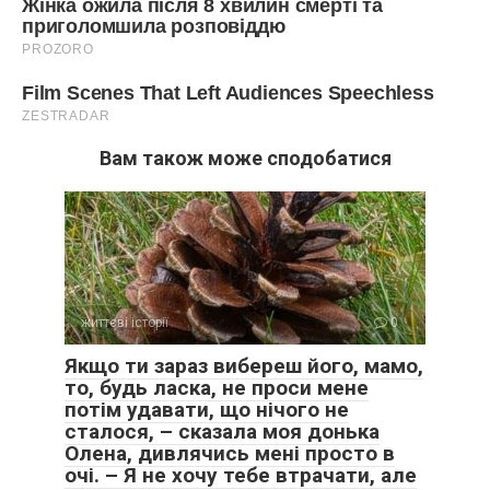
Вам також може сподобатися
життєві історії
0
Якщо ти зараз вибереш його, мамо,
то, будь ласка, не проси мене
потім удавати, що нічого не
сталося, – сказала моя донька
Олена, дивлячись мені просто в
очі. – Я не хочу тебе втрачати, але