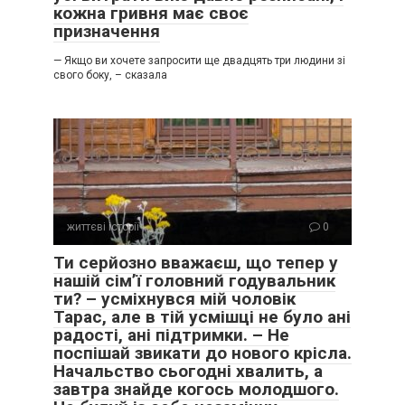
кожна гривня має своє
призначення
— Якщо ви хочете запросити ще двадцять три людини зі
свого боку, – сказала
життєві історії
0
Ти серйозно вважаєш, що тепер у
нашій сім’ї головний годувальник
ти? – усміхнувся мій чоловік
Тарас, але в тій усмішці не було ані
радості, ані підтримки. – Не
поспішай звикати до нового крісла.
Начальство сьогодні хвалить, а
завтра знайде когось молодшого.