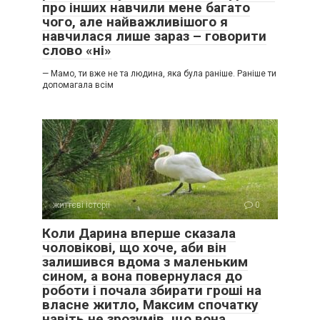
про інших навчили мене багато
чого, але найважливішого я
навчилася лише зараз – говорити
слово «ні»
— Мамо, ти вже не та людина, яка була раніше. Раніше ти
допомагала всім
життєві історії
0
Коли Дарина вперше сказала
чоловікові, що хоче, аби він
залишився вдома з маленьким
сином, а вона повернулася до
роботи і почала збирати гроші на
власне житло, Максим спочатку
навіть не зрозумів, що вона