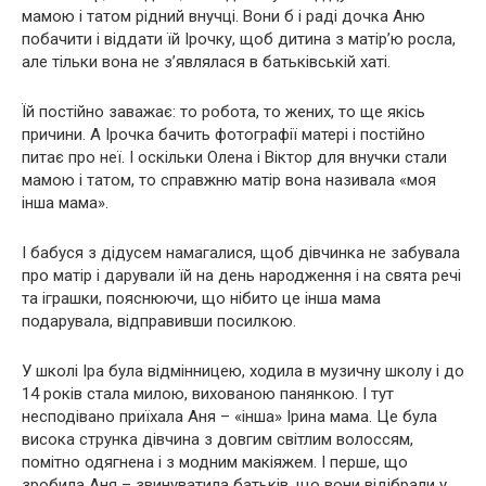
мамою і татом рідний внучці. Вони б і раді дочка Аню
побачити і віддати їй Ірочку, щоб дитина з матір’ю росла,
але тільки вона не з’являлася в батьківській хаті.
Їй постійно заважає: то робота, то жених, то ще якісь
причини. А Ірочка бачить фотографії матері і постійно
питає про неї. І оскільки Олена і Віктор для внучки стали
мамою і татом, то справжню матір вона називала «моя
інша мама».
І бабуся з дідусем намагалися, щоб дівчинка не забувала
про матір і дарували їй на день народження і на свята речі
та іграшки, пояснюючи, що нібито це інша мама
подарувала, відправивши посилкою.
У школі Іра була відмінницею, ходила в музичну школу і до
14 років стала милою, вихованою панянкою. І тут
несподівано приїхала Аня – «інша» Ірина мама. Це була
висока струнка дівчина з довгим світлим волоссям,
помітно одягнена і з модним макіяжем. І перше, що
зробила Аня – звинуватила батьків, що вони відібрали у