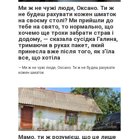
Ми ж не чужі люди, Оксано. Ти ж
не будеш рахувати кожен шматок
на своєму столі? Ми прийшли до
тебе на свято, то нормально, що
хочемо ще трохи забрати страв і
додому, — сказала сусідка Галина,
тримаючи в руках пакет, який
принесла вже після того, як з’їла
все, що хотіла
— Ми ж не чужі люди, Оксано. Ти ж не будеш рахувати
кожен шматок
життєві історії
0
Мамо, ти ж розумієш, що це лише