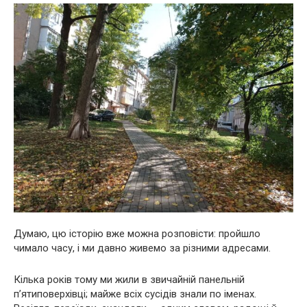
Думаю, цю історію вже можна розповісти: пройшло
чимало часу, і ми давно живемо за різними адресами.
Кілька років тому ми жили в звичайній панельній
п’ятиповерхівці; майже всіх сусідів знали по іменах.