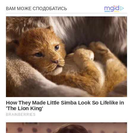
було мудрим, але варто було їй чималих нервів.
Жінка не стала ні в чому звинувачувати дочку, не стала її
дорікати і з’ясовувати відносини, вона писала їй
повідомлення на телефон, дзвонила і завжди говорила
тільки добрі слова дочці, запитуючи про Ірочку, бажаючи
обом щастя.
Іра теж телефонувала бабусі: перші півроку все було
добре, а потім дівчинка засумувала. Через рік Іра захотіла
повернутися до бабусі. І знову «інша мама» звинуватила
Олену, що вона розлучає її з дочкою. Олена металася між
двох вогнів. Іра все ж приїхала до Олени і Віктора:
– Все-таки вона і правда «інша» мама, – сказала Іра
бабусі, – а ти моя сама справжня мама, я вас з татом-
дідусем дуже люблю.
Олена була рада, що внучка повернулася, але одночасно
засмутилася тим, що знову засмутилися відносини з