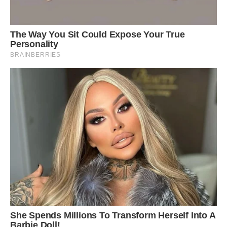
є можливість щось виправити в житті, треба боротися до
кінця, щоб рідні серця були разом.
Фото ілюстративне – спеціально для ibilingua
Сподобалася стаття? Поділіться з друзями на Facebook!