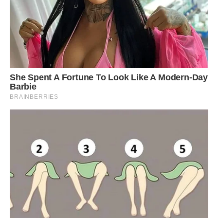
Потім ми всією родиною переїхали жити в інший район
міста. Зустрівшись через кілька років з Оленою,
дізналися, що у внучки Ірочки і у дочки Ані все ж
налагодилися відносини і тепер вони дуже дружні.
Їхні стосунки більше схожі на відносини старшої сестри з
молодшою, але видно, що вони люблять один одного. І
найголовніше, що Аня перестала звинувачувати батьків,
що вони «відібрали» у неї Іру; тепер вона частенько
приїжджає до батьків і насолоджується батьківською
любов’ю – такий терплячою і згасає.
Дізнавшись, що у Олени в родині тепер все добре, як-то
легко стало на душі. Хороші люди заслуговують щастя!
Все-таки молодець Олена, що так терпляче
налагоджувала відносини з дочкою, розуміючи, що поки