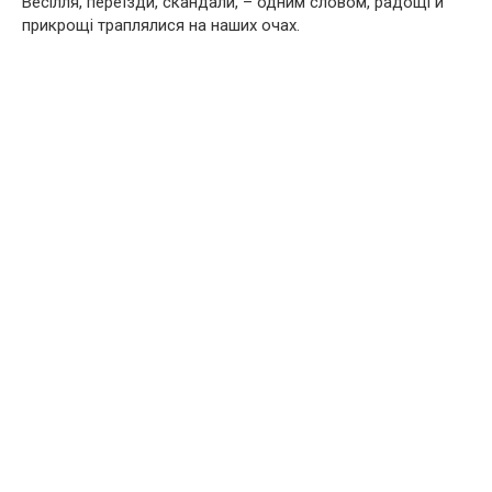
Весілля, переїзди, скандали, – одним словом, радощі й
прикрощі траплялися на наших очах.