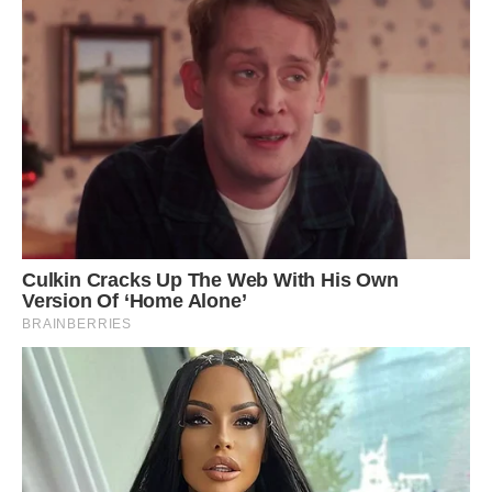
дочкою. І знову Олена терпляче стала писати і
телефонувати дочці, умовляючи приїхати, а Іруру
переконувала, що Аня – її мама і що вони повинні
спілкуватися.