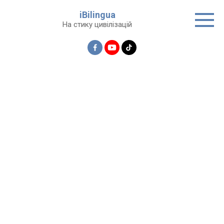
Перейти
iBilingua
до
На стику цивілізацій
вмісту