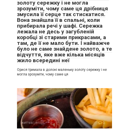
золоту сережку і не могла
зрозуміти, чому саме ця дрібниця
змусила її серце так стискатися.
Вона знайшла її в спальні, коли
прибирала речі у шафі. Сережка
лежала не десь у загубленій
коробці зі старими прикрасами, а
там, де її не мало бути. І найважче
було не саме знайдене золото, а те
відчуття, яке вже кілька місяців
жило всередині неї
Орися тримала в долоні маленьку золоту сережку і не
могла зрозуміти, чому саме ця
життєві історії
0