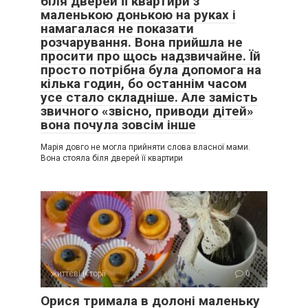
біля дверей її квартири з
маленькою донькою на руках і
намагалася не показати
розчарування. Вона прийшла не
просити про щось надзвичайне. Їй
просто потрібна була допомога на
кілька годин, бо останнім часом
усе стало складніше. Але замість
звичного «звісно, приводи дітей»
вона почула зовсім інше
Марія довго не могла прийняти слова власної мами.
Вона стояла біля дверей її квартири
життєві історії
0
Орися тримала в долоні маленьку