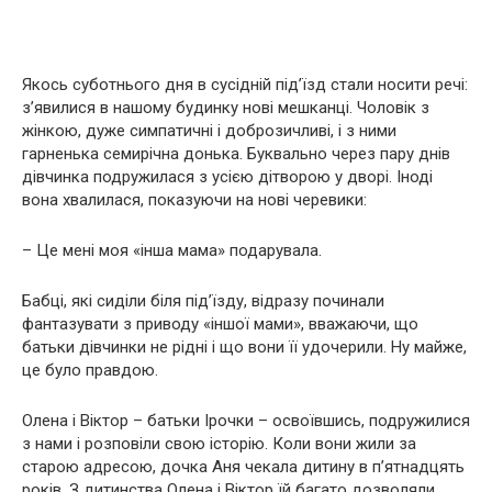
Якось суботнього дня в сусідній під’їзд стали носити речі:
з’явилися в нашому будинку нові мешканці. Чоловік з
жінкою, дуже симпатичні і доброзичливі, і з ними
гарненька семирічна донька. Буквально через пару днів
дівчинка подружилася з усією дітворою у дворі. Іноді
вона хвалилася, показуючи на нові черевики:
– Це мені моя «інша мама» подарувала.
Бабці, які сиділи біля під’їзду, відразу починали
фантазувати з приводу «іншої мами», вважаючи, що
батьки дівчинки не рідні і що вони її удочерили. Ну майже,
це було правдою.
Олена і Віктор – батьки Ірочки – освоївшись, подружилися
з нами і розповіли свою історію. Коли вони жили за
старою адресою, дочка Аня чекала дитину в п’ятнадцять
років. З дитинства Олена і Віктор їй багато дозволяли,