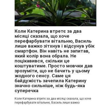
життєві історії
0
Коли Катерина втретє за два
місяці сказала, що хоче
перефарбувати вітальню, Василь
лише важко зітхнув і відсунув убік
смартфон. Він навіть не запитав,
який колір вона обрала. Не
поцікавився, скільки це
коштуватиме. Просто мовчки дав
зрозуміти, що не бачить у цьому
жодного сенсу. Саме ця
байдужість зачепила Катерину
значно сильніше, ніж будь-яка
суперечка
Коли Катерина втретє за два місяці сказала, що хоче
перефарбувати вітальню, Василь лише важко