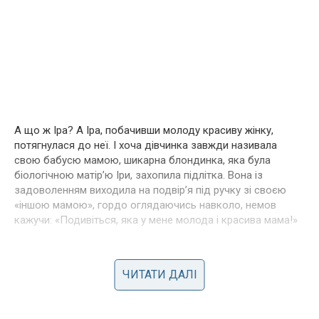
А що ж Іра? А Іра, побачивши молоду красиву жінку,
потягнулася до неї. І хоча дівчинка завжди називала
свою бабусю мамою, шикарна блондинка, яка була
біологічною матір’ю Іри, захопила підлітка. Вона із
задоволенням виходила на подвір’я під ручку зі своєю
«іншою мамою», гордо оглядаючись навколо, немов
кажучи: «Подивіться, яка у мене молода і красива мама!»
Через тиждень Іра поїхала разом зі своєю «іншою»
мамою. Олена і Віктор відразу якось знітилися і навіть
ЧИТАТИ ДАЛІ
постаріли. І не стільки від того, що внучка поїхала з
матір’ю, а тому що розлучилися вони важко. Але мене
найбільше здивувало і порадувало рішення Олени – воно