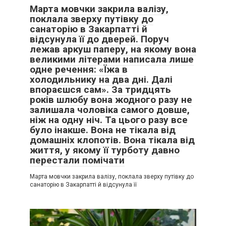
Марта мовчки закрила валізу,
поклала зверху путівку до
санаторію в Закарпатті й
відсунула її до дверей. Поруч
лежав аркуш паперу, на якому вона
великими літерами написала лише
одне речення: «Їжа в
холодильнику на два дні. Далі
впораєшся сам». За тридцять
років шлюбу вона жодного разу не
залишала чоловіка самого довше,
ніж на одну ніч. Та цього разу все
було інакше. Вона не тікала від
домашніх клопотів. Вона тікала від
життя, у якому її турботу давно
перестали помічати
Марта мовчки закрила валізу, поклала зверху путівку до
санаторію в Закарпатті й відсунула її