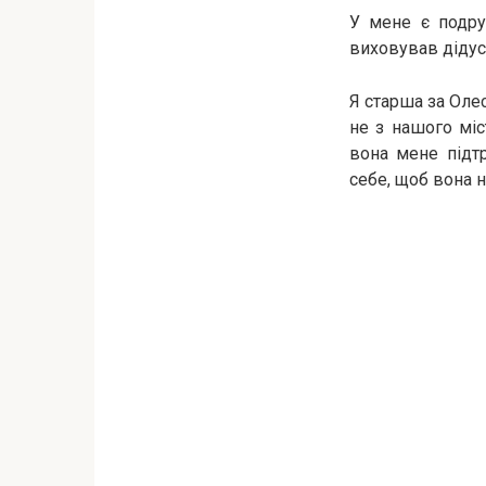
У мене є подру
виховував дідусь
Я старша за Олес
не з нашого міс
вона мене підтр
себе, щоб вона н