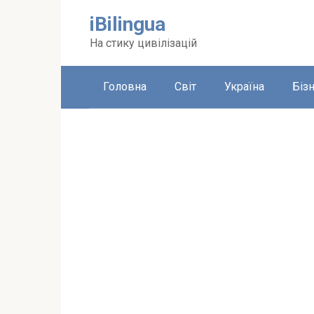
Перейти
iBilingua
до
вмісту
На стику цивілізацій
Головна
Світ
Україна
Біз