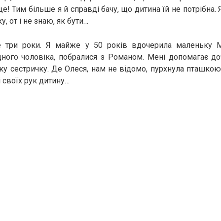
ще! Тим більше я й справді бачу, що дитина їй не потрібна
, от і не знаю, як бути…
три роки. Я майже у 50 років вдочерила маленьку Мі
дного чоловіка, побралися з Романом. Мені допомагає д
у сестричку. Де Олеся, нам не відомо, пурхнула пташкою
і своїх рук дитину…