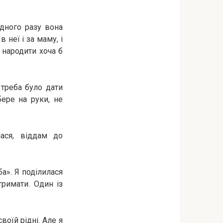
одного разу вона
неї і за маму, і
а народити хоча б
 треба було дати
бере на руки, не
ася, віддам до
ба». Я поділилася
римати. Один із
воїй рідні. Але я