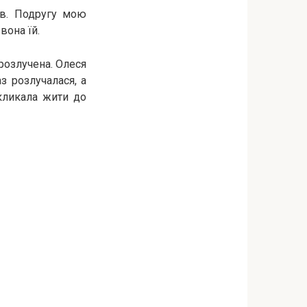
ів. Подругу мою
вона їй.
 розлучена. Олеся
з розлучалася, а
окликала жити до