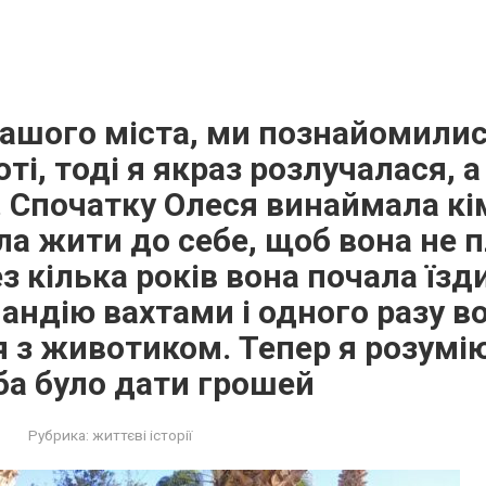
нашого міста, ми познайомилис
ті, тоді я якраз розлучалася, 
 Спочатку Олеся винаймала кі
ала жити до себе, щоб вона не 
з кілька років вона почала їзд
ландію вахтами і одного разу в
 з животиком. Тепер я розумію
ба було дати грошей
Рубрика:
життєві історії