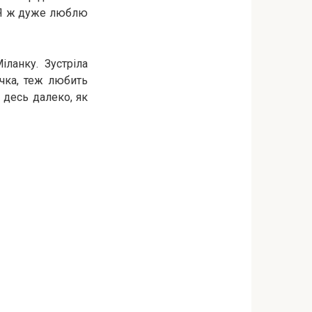
. Я ж дуже люблю
ланку. Зустріла
очка, теж любить
 десь далеко, як