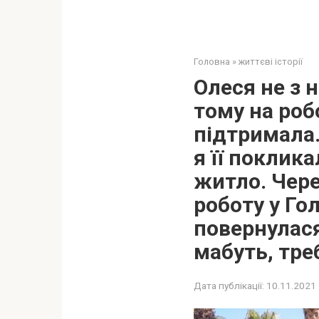
Головна
»
життєві історії
Олеся не з 
тому на робо
підтримала.
я її поклик
житло. Чере
роботу у Го
повернулася
мабуть, тре
Дата публікації:
10.11.2021