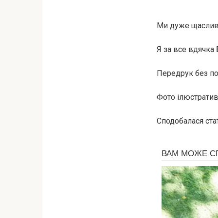
Ми дуже щасливі
Я за все вдячка 
Передрук без по
Фото ілюстративн
Сподобалася стат