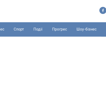
нес
Спорт
Події
Прогрес
Шоу-бізнес