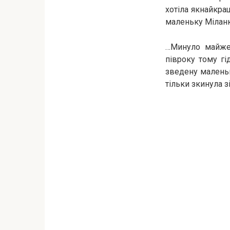
хотіла якнайкра
маленьку Міланку
…Минуло майже 
півроку тому гі
зведену маленьк
тільки зкинула з