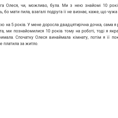
га Олеся, чи, можливо, була. Ми з нею знайомі 10 рок
, бо мати пила, взагалі подруга її не визнає, каже, що чужа 
ю на 5 років. У мене доросла двадцятирічна дочка, сама я
та, ми познайомилися 10 років тому на роботі, тоді я якра
имала. Спочатку Олеся винаймала кімнату, потім я її п
е платила за житло.