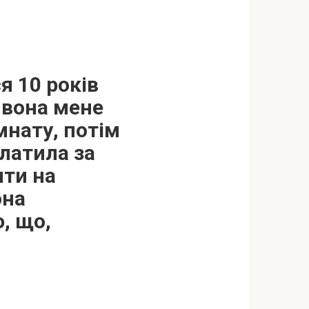
я 10 років
а вона мене
мнату, потім
платила за
ити на
она
, що,