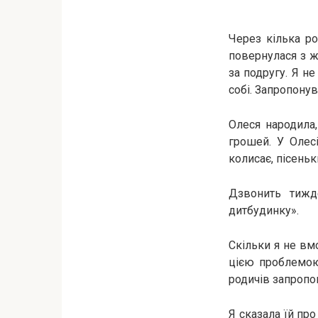
Через кілька ро
повернулася з ж
за подругу. Я не
собі. Запропонув
Олеся народила,
грошей. У Олесі
колисає, пісеньк
Дзвонить тижд
дитбудинку».
Скільки я не вмо
цією проблемою
родичів запропо
Я сказала їй про