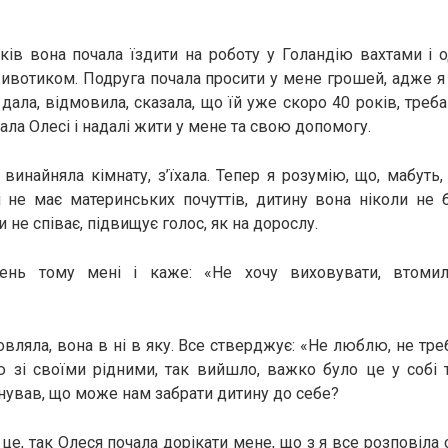
ків вона почала їздити на роботу у Голандію вахтами і 
ивотиком. Подруга почала просити у мене грошей, адже я в 
 дала, відмовила, сказала, що їй уже скоро 40 років, треб
ала Олесі і надалі жити у мене та свою допомогу.
 винайняла кімнату, з’їхала. Тепер я розумію, що, мабуть,
 не має материнських почуттів, дитину вона ніколи не 
и не співає, підвищує голос, як на дорослу.
ень тому мені і каже: «Не хочу виховувати, втомил
вляла, вона в ні в яку. Все стверджує: «Не люблю, не тре
 зі своїми рідними, так вийшло, важко було це у собі т
нував, що може нам забрати дитину до себе?
 це, так Олеся почала дорікати мене, що з я все розповіла с