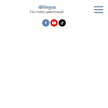
Перейти
iBilingua
до
На стику цивілізацій
вмісту