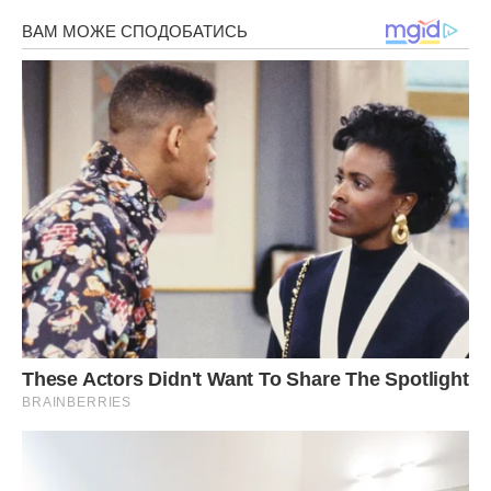
Коли діти трохи підросли, Марія, щоб більш-менш жити
гідно, влаштувалася на роботу прибиральницею у тому ж
гуртожитку, де вони жили. Соромно було сидіти на шиї у
чоловіка. Поставивши варити обід, Марія встигала
перемити всі поверхи, випрати, прибрати в кімнаті. Все
горіло в її умілих руках. Адже з самого дитинства була
привчена до роботи.
Якось наводячи, як зазвичай, лад вдома, Марія поранила
палець голкою. Скривившись від болю і витираючи
крапельки крові, Марія не на жарт перелякалася. «Добре,
що я, а не діти поранилися», — думала вона, не надаючи
особливого значення, звідки тут з’явилася голка. Адже
Марія щодня мила підлогу вдома: все-таки кімнатка
маленька. «Може, Сергій заходив, і щось терміново
пришити треба було», — майнула думка, і за хвилину вже
забула про знахідку.
Однак через тиждень знову знайшла кілька голок перед
порогом. Ось тоді вона і запанікувала. Пішла до сусідки