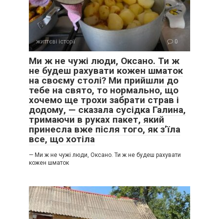
життєві історії
0
Ми ж не чужі люди, Оксано. Ти ж
не будеш рахувати кожен шматок
на своєму столі? Ми прийшли до
тебе на свято, то нормально, що
хочемо ще трохи забрати страв і
додому, — сказала сусідка Галина,
тримаючи в руках пакет, який
принесла вже після того, як з’їла
все, що хотіла
— Ми ж не чужі люди, Оксано. Ти ж не будеш рахувати
кожен шматок