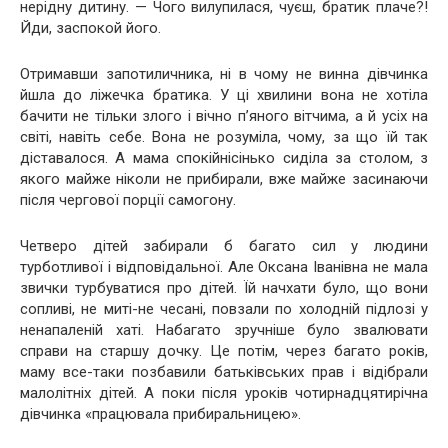
нерідну дитину. — Чого вилупилася, чуєш, братик плаче?!
Йди, заспокой його.
Отримавши запотиличника, ні в чому не винна дівчинка
йшла до ліжечка братика. У ці хвилини вона не хотіла
бачити не тільки злого і вічно п’яного вітчима, а й усіх на
світі, навіть себе. Вона не розуміла, чому, за що їй так
діставалося. А мама спокійнісінько сиділа за столом, з
якого майже ніколи не прибирали, вже майже засинаючи
після чергової порції самогону.
Четверо дітей забирали б багато сил у людини
турботливої і відповідальної. Але Оксана Іванівна не мала
звички турбуватися про дітей. Їй начхати було, що вони
сопливі, не миті-не чесані, повзали по холодній підлозі у
ненапаленій хаті. Набагато зручніше було звалювати
справи на старшу дочку. Це потім, через багато років,
маму все-таки позбавили батьківських прав і відібрали
малолітніх дітей. А поки після уроків чотирнадцятирічна
дівчинка «працювала прибиральницею».