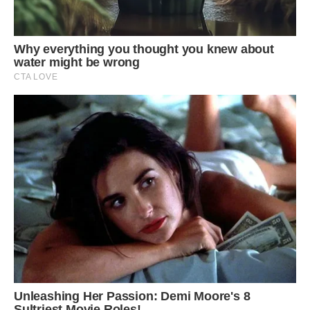
Сергій з’явився сам, зібрав речі і знову кудись пішов.
Навіть пояснювати не став. Чужий, зовсім чужий і такий
холодний. Молодший син Павлик потягнувся до нього,
хотів про щось розповісти, але той навіть і не глянув на
сина. Мало не переступив через нього і пішов. До неї, до
суперниці. У той момент багато найсуперечливіших
почуттів боролися в душі ображеної жінки. Марія готова
була впасти навколішки, благаючи Сергія одуматися і
залишитися. Бо ж у них діти! Але, гордо піднявши голову,
змовчала, навіть не дозволивши впасти жодній сльозинці.
Двері зачинилися. Це був кінець.
Марія не могла залишатися в одному селі з коханим. Вона
знову зважилася виїхати в місто. «Нічого, проживемо
якось. Світ не без добрих людей», — заспокоювала сама
себе надією на краще життя. Свою кімнатку в гуртожитку
залишила. Пізніше від сусідки дізналася, що Сергій
оселився там з молодою коханкою.