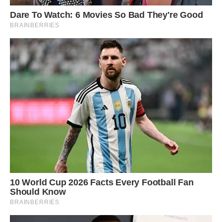
напевно, красивіша. Тепер вона зрозуміла, чому чоловік
став таким холодним і відчуженим, ніби й не було ніколи
такої шаленої прстрасті.
Але вона вирішила за будь-яку ціну зберегти сім’ю. «Та всі
мужики — собаки, нагуляється, схаменеться», —
заспокоювала Марію старша подруга. «Хоча, знаєш, я
щось свого так і не змогла пробачити, ось тепер сама і
мучуся».
Як кажуть, довго шила в мішку не сховаєш. Ось і Сергій
попався. Вони мало не зіткнулися лоб в лоб.
— Сергію, ти куди? Хто ця дівчина?
Марія стояла, ніби її вразив грім, не маючи сили зрушити з
місця. Сергій, винувато опустивши очі, не знав, що
відповісти. Молода, гарненька діваха безсоромно,
безцеремонно розглядала Марію.