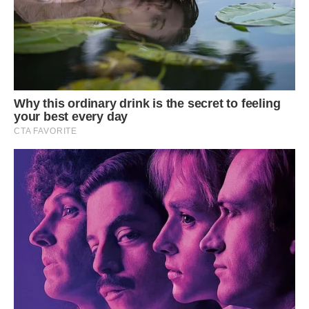
Однак останнім часом Марія все більше думає про те,
щоб повернутися жити у село. Може, там буде легше…
Галина ЯРЕМА.
За матеріалами –
Високий замок