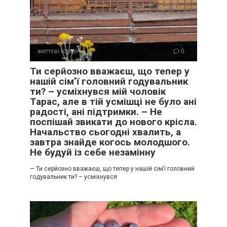
життєві історії
0
Ти серйозно вважаєш, що тепер у
нашій сім’ї головний годувальник
ти? – усміхнувся мій чоловік
Тарас, але в тій усмішці не було ані
радості, ані підтримки. – Не
поспішай звикати до нового крісла.
Начальство сьогодні хвалить, а
завтра знайде когось молодшого.
Не будуй із себе незамінну
— Ти серйозно вважаєш, що тепер у нашій сім’ї головний
годувальник ти? – усміхнувся