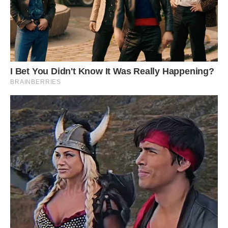
Якось він прийшов додому явно не в дусі. Накричав на
хлопців, навіть підняв руку на дружину. Марія тоді всю ніч
проплакала, не розуміючи, що відбувається, звідки така
дика злість, такий настрій.
Наступного дня, коли чоловік пішов на роботу, вона знову
пішла до сусідки попросити поради. Жінка, хоч і
шкодувала молоду подружку, вирішила поділитися своїми
спостереженнями. Так Марія вперше дізналася, що у неї
з’явилася суперниця. Набагато молодша і стрункіша,