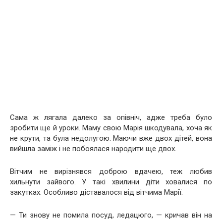
Сама ж лягала далеко за опівніч, адже треба було
зробити ще й уроки. Маму свою Марія шкодувала, хоча як
не крути, та була недолугою. Маючи вже двох дітей, вона
вийшла заміж і не побоялася народити ще двох.
Вітчим не вирізнявся доброю вдачею, теж любив
хильнути зайвого. У такі хвилини діти ховалися по
закутках. Особливо діставалося від вітчима Марії.
— Ти знову не помила посуд, ледацюго, — кричав він на