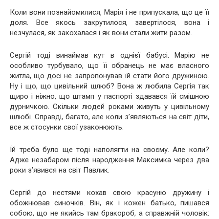
Коли вони познайомилися, Марія і не припускала, що це її
доля. Все якось закрутилося, завертілося, вона і
незчулася, як закохалася і як вони стали жити разом.
Сергій тоді винаймав кут в однієї бабусі. Марію не
особливо турбувало, що її обранець не має власного
житла, що досі не запропонував їй стати його дружиною.
Ну і що, що цивільний шлюб? Вона ж любила Сергія так
щиро і ніжно, що штамп у паспорті здавався їй смішною
дурничкою. Скільки людей роками живуть у цивільному
шлюбі. Справді, багато, але коли з’являються на світ діти,
все ж стосунки свої узаконюють.
Їй треба було ще тоді наполягти на своєму. Але коли?
Адже незабаром після народження Максимка через два
роки з’явився на світ Павлик.
Сергій до нестями кохав свою красуню дружину і
обожнював синочків. Він, як і кожен батько, пишався
собою, що не якийсь там бракороб, а справжній чоловік: