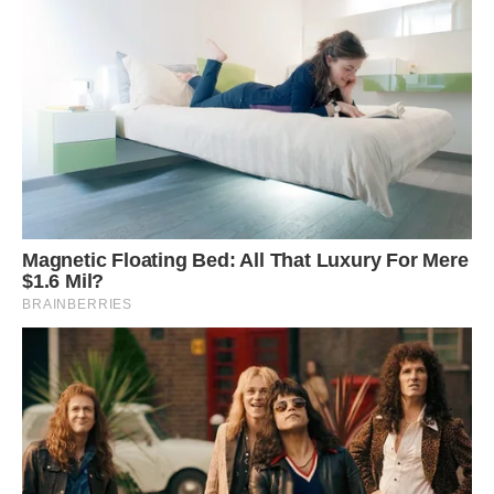
по гуртожитку, з якою, попри велику велику різницю у віці,
відразу подружилася. Жінка її лякати не хотіла, але
порадила краще дивитися за чоловіком і взагалі
розглядатися на всі боки. Тут Марія пригадала, що
недавно знайшла розсипану незрозуміло ким сіль. Тоді
вирішила, що то дітки пустували. А зараз задумалась не
на жарт. А тут ще щось з Сергієм сталося. Наче його
підмінили: колись такий люблячий і турботливий, він став
якимсь чужим і сумним. Вічно кудись поспішав,
зсилаючись на термінові справи чи замовлення.