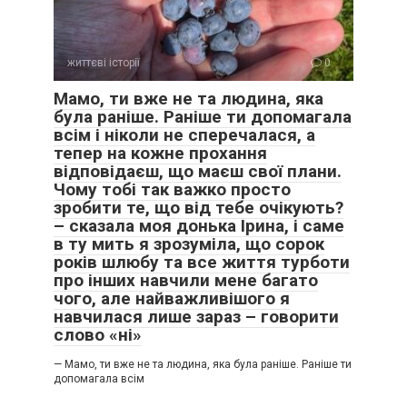
життєві історії
0
Мамо, ти вже не та людина, яка
була раніше. Раніше ти допомагала
всім і ніколи не сперечалася, а
тепер на кожне прохання
відповідаєш, що маєш свої плани.
Чому тобі так важко просто
зробити те, що від тебе очікують?
– сказала моя донька Ірина, і саме
в ту мить я зрозуміла, що сорок
років шлюбу та все життя турботи
про інших навчили мене багато
чого, але найважливішого я
навчилася лише зараз – говорити
слово «ні»
— Мамо, ти вже не та людина, яка була раніше. Раніше ти
допомагала всім