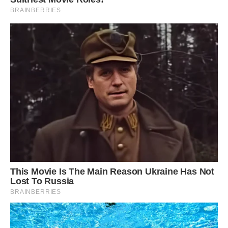
У місті неважко знайти хоч якийсь кут або зубожілий