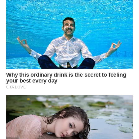
приватний будинок за незначну ціну. Марія так і зробила.
Хлопчики пішли до школи, а вона у тій самій школі
влаштувалася кухарем. Директор виявилася дуже
хорошою жінкою — не тільки прийняла її на роботу, а ще й
допомагала. Але на бюджетну зарплату багато не
наживеш. Кварт­плата за будинок, який навесні завжди
затоплює, ніби й невелика, плюс на дрова, які вже давно
закінчилися. А грошей на придбання нових немає. Ну і на
допомогу матері-одиначки особливо не розкошуватимеш.
Це ж такі крихти, ледве на хліб з маслом вистачає. А у
діток одяг і взуття зовсім зносилися. Та й ростуть вони як
на дріжджах, що не наздоженеш.
Як далі жити? Колишній чоловік аліменти не платить: не
розписані вони були, та й офіційно Сергій ніде не працює.
Допомагати іноді допомагає, але не грошима. Старшому
синові вже одинадцять років, молодшому дев’ять
виповнилося. Хто допоможе з речами, а хто взуттям? На
одного Бога і сподівається бідна жінка, та на добрих,
милосердних людей. Сама б ніколи не дала собі ради.