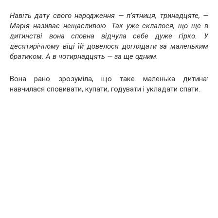
Навіть дату свого народження — п’ятниця, тринадцяте, —
Марія називає нещасливою. Так уже склалося, що ще в
дитинстві вона сповна відчула себе дуже гірко. У
десятирічному віці їй довелося доглядати за маленьким
братиком. А в чотирнадцять — за ще одним.
Вона рано зрозуміла, що таке маленька дитина:
навчилася сповивати, купати, годувати і укладати спати.