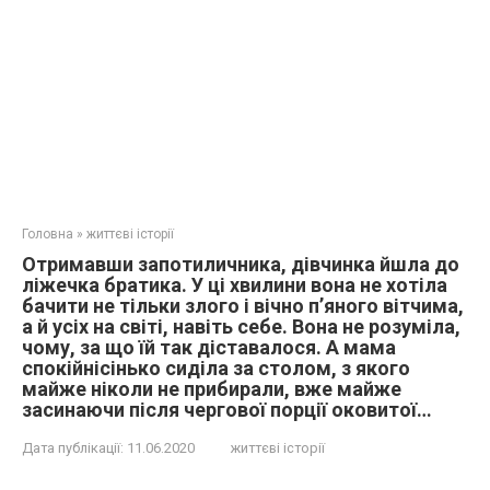
Головна
»
життєві історії
Отримавши запотиличника, дівчинка йшла до
ліжечка братика. У ці хвилини вона не хотіла
бачити не тільки злого і вічно п’яного вітчима,
а й усіх на світі, навіть себе. Вона не розуміла,
чому, за що їй так діставалося. А мама
спокійнісінько сиділа за столом, з якого
майже ніколи не прибирали, вже майже
засинаючи після чергової порції оковитої…
Дата публікації:
11.06.2020
життєві історії