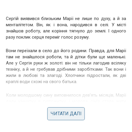
Сергій виявився близьким Марії не лише по духу, а й за
менталітетом. Він, як і вона, народився в селі. У місті
знайшов роботу, але коріння тягнуло до землі. І одного
разу поклик серця переміг голос розуму.
Вони переїхали в село до його родини. Правда, для Марії
там не знайшлося роботи, та й дітки були ще маленькі.
Але у Сергія руки ж золоті: він не тільки лагодив всіляку
техніку, а й не гребував дрібними заробітками. Так вони і
жили в любові та злагоді. Хлопчики підростали, як дві
краплі води схожі на свого батька.
Коли молодшому сину виповнилося дев’ять місяців, Марії
дали кімнатку в гуртожитку, і молода сім’я стала жити
незалежно. Хоча, можливо, саме з цього моменту,
ЧИТАТИ ДАЛІ
отримавши відносну свободу, Сергій якось відразу
змінився. Ні, Марія приводу для ревнощів не мала. Чоловік
завжди був таким лагідним і турботливим.