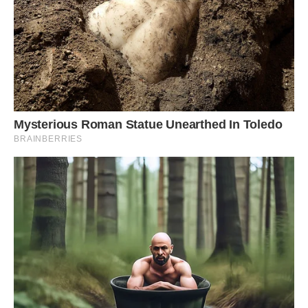
— А ти взагалі хто? Дружина чи що? Та яка ти жінка?
Наскільки мені відомо, ви не розписані. Мені Серьога сам
розповідав.
Марія слухала і не чула, про що говорила їй незнайомка,
вона не розуміла, що відбувається. Перед нею стояв її
чоловік, її рідний Сергій, і поводився дуже дивно. Раптово
в голові промайнула думка: «Я тут, мабуть, зайва. Боже, як
соромно»… Ковтаючи сльози, Марія, не бачачи перед
собою дороги, швидко попрямувала геть. Не було ні
ревнощів, ні образи, нічого, тільки якась порожнеча.
Але ж пішла лише в магазин по сіль і хліб.
Того дня чоловік удома так і не з’явився. Хоча Марія його
вже давно пробачила і прийняла, хай би тільки прийшов.
Тиждень вона знемагала, не знаючи, де шукати
недолугого чоловіка. До батьків його йти було якось
ніяково. А вони не особливо і шанували свою невістку,
навіть до дітей не дуже тягнулися. Все справи та справи.