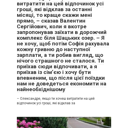
витратити на цей відпочинок усі
гроші, які відклав за останні
місяці, то краще скажи мені
прямо, – сказав Валентин
Сергійович, коли я вкотре
запропонував заїхати в дорожчий
комплекс біля Шацьких озер. – Я
не хочу, щоб потім Софія рахувала
кожну гривню до наступної
зарплати, а ти робив вигляд, що
нічого страшного не сталося. Ти
приїхав сюди відпочивати, а я
приїхав із сім’єю і хочу бути
впевненим, що після цієї поїздки
нам не доведеться економити на
найнеобхіднішому
– Олександре, якщо ти хочеш витратити на цей
відпочинок усі гроші, які відклав за