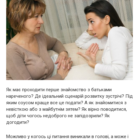
Як має проходити перше знайомство з батьками
нареченого? Де ідеальний сценарій розвитку зустрічі? Під
яким соусом краще все це подати? А як знайомитися з
невісткою або з майбутнім зятем? Як вірно поводитися,
щоб діти чогось недоброго не запідозрили? Як
догодити?
Можливо у когось ці питання виникали в голові, а може і