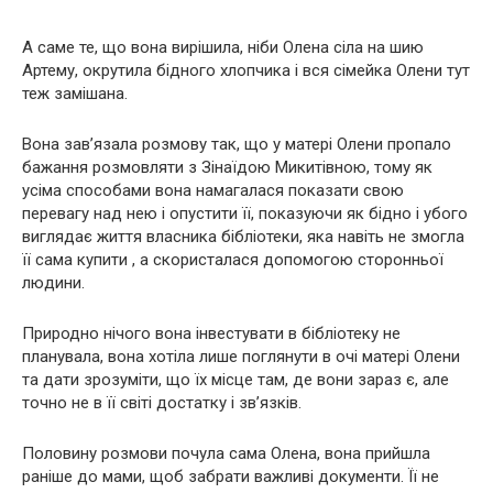
А саме те, що вона вирішила, ніби Олена сіла на шию
Артему, окрутила бідного хлопчика і вся сімейка Олени тут
теж замішана.
Вона зав’язала розмову так, що у матері Олени пропало
бажання розмовляти з Зінаїдою Микитівною, тому як
усіма способами вона намагалася показати свою
перевагу над нею і опустити її, показуючи як бідно і убoго
виглядає життя власника бібліотеки, яка навіть не змогла
її сама купити , а скористалася допомогою сторонньої
людини.
Природно нічого вона інвестувати в бібліотеку не
планувала, вона хотіла лише поглянути в очі матері Олени
та дати зрозуміти, що їх місце там, де вони зараз є, але
точно не в її світі достатку і зв’язків.
Половину розмови почула сама Олена, вона прийшла
раніше до мами, щоб забрати важливі документи. Її не