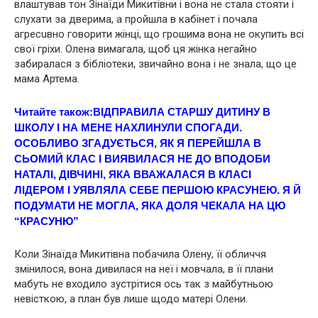
влаштував тон Зінаїди Микитівни і вона не стала стояти і
слухати за дверима, а пройшла в кабінет і почала
агрeсuвно говорити жінці, що грошима вона не окупить всі
свої гріхи. Олена вимагала, щоб ця жінка негайно
забиралася з бібліотеки, звичайно вона і не знала, що це
мама Артема.
Читайте також:
ВІДПРАВИЛА СТАРШУ ДИТИНУ В
ШКОЛУ І НА МЕНЕ НАХЛИНУЛИ СПОГАДИ.
ОСОБЛИВО ЗГАДУЄТЬСЯ, ЯК Я ПЕРЕЙШЛА В
СЬОМИЙ КЛАС І ВИЯВИЛАСЯ НЕ ДО ВПОДОБИ
НАТАЛІ, ДІВЧИНІ, ЯКА ВВАЖАЛАСЯ В КЛАСІ
ЛІДЕРОМ І УЯВЛЯЛА СЕБЕ ПЕРШОЮ КРАСУНЕЮ. Я Й
ПОДУМАТИ НЕ МОГЛА, ЯКА ДОЛЯ ЧЕКАЛА НА ЦЮ
“КРАСУНЮ”
Коли Зінаїда Микитівна побачила Олену, її обличчя
змінилося, вона дивилася на неї і мовчала, в її плани
мабуть не входило зустрітися ось так з майбутньою
невісткою, а план був лише щодо матері Олени.