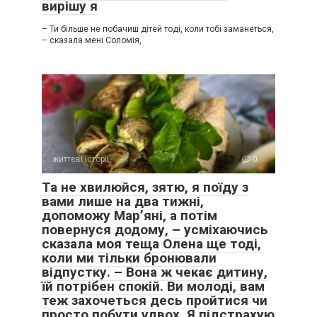
вирішу я
– Ти більше не побачиш дітей тоді, коли тобі заманеться,
– сказала мені Соломія,
життєві історії
0
Та не хвилюйся, зятю, я поїду з
вами лише на два тижні,
допоможу Мар’яні, а потім
повернуся додому, – усміхаючись
сказала моя теща Олена ще тоді,
коли ми тільки бронювали
відпустку. – Вона ж чекає дитину,
їй потрібен спокій. Ви молоді, вам
теж захочеться десь пройтися чи
просто побути удвох. Я підстрахую