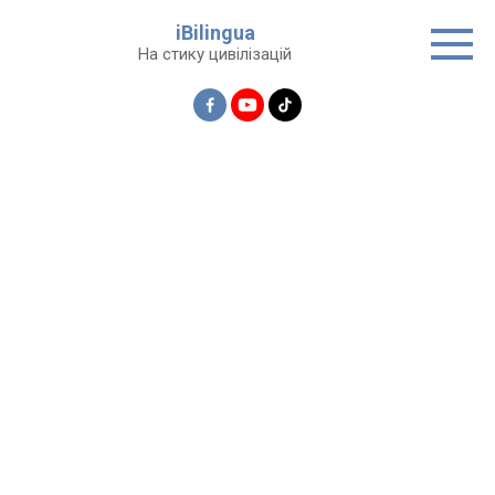
Перейти
iBilingua
до
На стику цивілізацій
вмісту