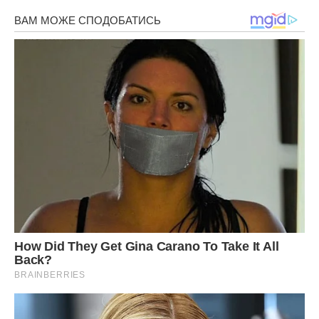
Вона величезними очима мовчки вислухала Олену і
рушила в напрямку до вхідних дверей.
Вибачитеся, а потім йдіть, інакше я вас не випущу,
говорила наполегливо Олена.
Але мати Артема лише спробувала обійти Олену
стороною. Тоді дівчина повторила свої слова, після чого
Зінаїда Микитівна на автоматі сунула купюру грошей Олені
в якості вибачення.
Олена була ще сильніше обурена і кинула зім’яті в руці
гроші назад Зінаїді. Мені від вас гроші не потрібні, не
відкупитьсь, я не багато чого прошу, безсовісна, сказала
Олена. Зінаїда Микитівна здивувалася, розгубилася, не
стала піднімати гроші, а просто швидко вискочила за
двері кабінету.
Перше знайомство сім’ї Олени з Зінаїдою Микитівною не
відбулося у призначений день, жінка довго відтягувала