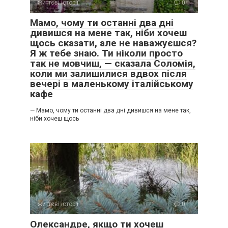
життєві історії
0
Мамо, чому ти останні два дні
дивишся на мене так, ніби хочеш
щось сказати, але не наважуєшся?
Я ж тебе знаю. Ти ніколи просто
так не мовчиш, — сказала Соломія,
коли ми залишилися вдвох після
вечері в маленькому італійському
кафе
— Мамо, чому ти останні два дні дивишся на мене так,
ніби хочеш щось
життєві історії
0
Олександре, якщо ти хочеш