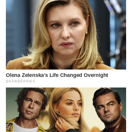
цей момент, сподівалася, що при знайомстві її не
згадають, навіть перефарбувала колір волосся і всіляко
намагалася дати зрозуміти синові, що йому потрібна
більш гідна наречена, але марно.
Коли зустріч все-таки відбулася, Зінаїду згадали, але не
подали виду. Вони потім сказали Артему про справжню
першу зустрічі з Зінаїдою Микитівною. Без скaндалу не
обійшлося, але час все розставив на свої місця. Артем і
Олена зараз чоловік і дружина, а Зінаїда Микитівна давно
зрозуміла свої помилки і зараз активно допомагає
молодим фінансово і порадами. Правда діти її порад не
слухають.