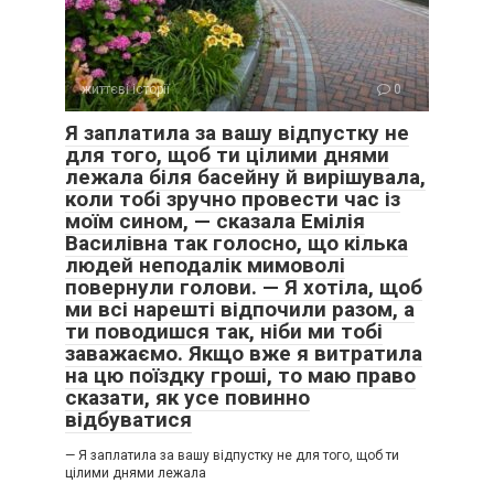
життєві історії
0
Я заплатила за вашу відпустку не
для того, щоб ти цілими днями
лежала біля басейну й вирішувала,
коли тобі зручно провести час із
моїм сином, — сказала Емілія
Василівна так голосно, що кілька
людей неподалік мимоволі
повернули голови. — Я хотіла, щоб
ми всі нарешті відпочили разом, а
ти поводишся так, ніби ми тобі
заважаємо. Якщо вже я витратила
на цю поїздку гроші, то маю право
сказати, як усе повинно
відбуватися
— Я заплатила за вашу відпустку не для того, щоб ти
цілими днями лежала