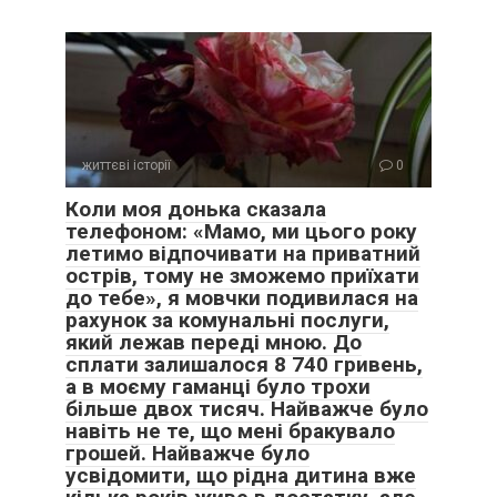
життєві історії
0
Коли моя донька сказала
телефоном: «Мамо, ми цього року
летимо відпочивати на приватний
острів, тому не зможемо приїхати
до тебе», я мовчки подивилася на
рахунок за комунальні послуги,
який лежав переді мною. До
сплати залишалося 8 740 гривень,
а в моєму гаманці було трохи
більше двох тисяч. Найважче було
навіть не те, що мені бракувало
грошей. Найважче було
усвідомити, що рідна дитина вже