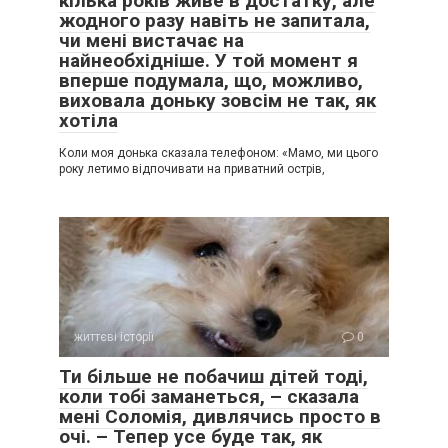
кілька років живе в достатку, але
жодного разу навіть не запитала,
чи мені вистачає на
найнеобхідніше. У той момент я
вперше подумала, що, можливо,
виховала доньку зовсім не так, як
хотіла
Коли моя донька сказала телефоном: «Мамо, ми цього
року летимо відпочивати на приватний острів,
життєві історії
0
Ти більше не побачиш дітей тоді,
коли тобі заманеться, – сказала
мені Соломія, дивлячись просто в
очі. – Тепер усе буде так, як