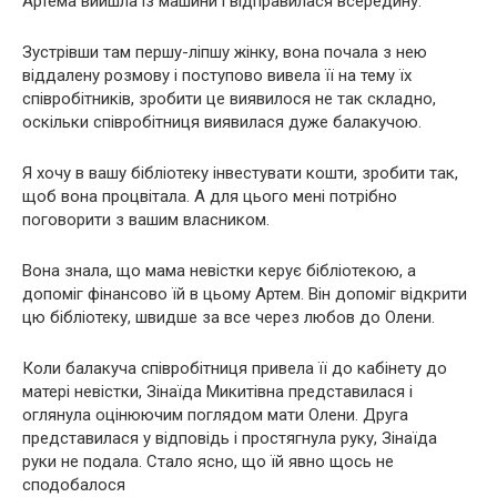
Артема вийшла із машини і відправилася всередину.
Зустрівши там першу-ліпшу жінку, вона почала з нею
віддалену розмову і поступово вивела її на тему їх
співробітників, зробити це виявилося не так складно,
оскільки співробітниця виявилася дуже балакучою.
Я хочу в вашу бібліотеку інвестувати кошти, зробити так,
щоб вона процвітала. А для цього мені потрібно
поговорити з вашим власником.
Вона знала, що мама невістки керує бібліотекою, а
допоміг фінансово їй в цьому Артем. Він допоміг відкрити
цю бібліотеку, швидше за все через любов до Олени.
Коли балакуча співробітниця привела її до кабінету до
матері невістки, Зінаїда Микитівна представилася і
оглянула оцінюючим поглядом мати Олени. Друга
представилася у відповідь і простягнула руку, Зінаїда
руки не подала. Стало ясно, що їй явно щось не
сподобалося