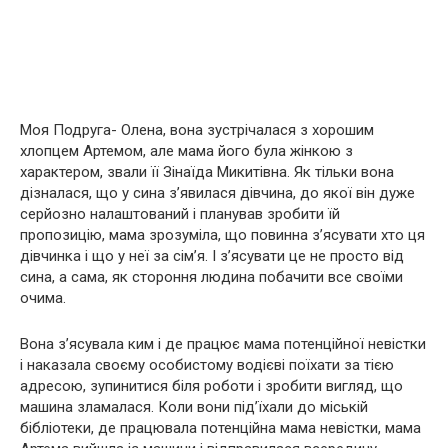
Моя Подруга- Олена, вона зустрічалася з хорошим
хлопцем Артемом, але мама його була жінкою з
характером, звали її Зінаїда Микитівна. Як тільки вона
дізналася, що у сина з’явилася дівчина, до якої він дуже
серйозно налаштований і планував зробити їй
пропозицію, мама зрозуміла, що повинна з’ясувати хто ця
дівчинка і що у неї за сім’я. І з’ясувати це не просто від
сина, а сама, як стороння людина побачити все своїми
очима.
Вона з’ясувала ким і де працює мама потенційної невістки
і наказала своєму особистому водієві поїхати за тією
адресою, зупинитися біля роботи і зробити вигляд, що
машина зламалася. Коли вони під’їхали до міській
бібліотеки, де працювала потенційна мама невістки, мама