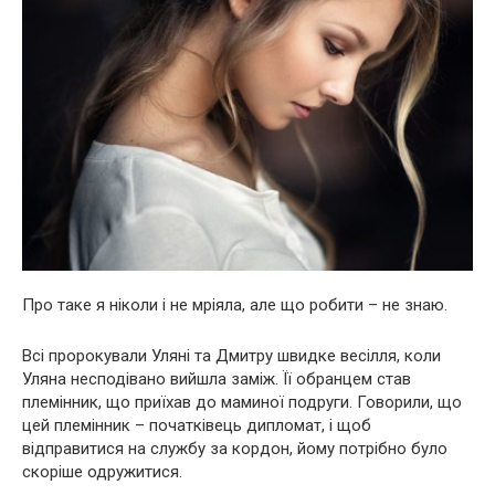
Про таке я ніколи і не мріяла, але що робити – не знаю.
Всі пророкували Уляні та Дмитру швидке весілля, коли
Уляна несподівано вийшла заміж. Її обранцем став
племінник, що приїхав до маминої подруги. Говорили, що
цей племінник – початківець дипломат, і щоб
відправитися на службу за кордон, йому потрібно було
скоріше одружитися.