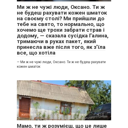
Ми ж не чужі люди, Оксано. Ти ж
не будеш рахувати кожен шматок
на своєму столі? Ми прийшли до
тебе на свято, то нормально, що
хочемо ще трохи забрати страв і
додому, — сказала сусідка Галина,
тримаючи в руках пакет, який
принесла вже після того, як з’їла
все, що хотіла
— Ми ж не чужі люди, Оксано. Ти ж не будеш рахувати
кожен шматок
життєві історії
0
Мамо, ти ж розумієш, що це лише