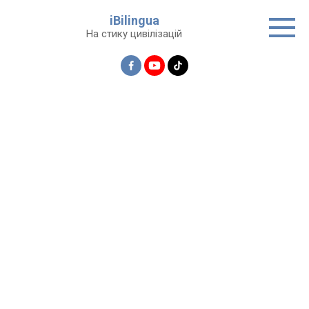
Перейти
iBilingua
до
На стику цивілізацій
вмісту