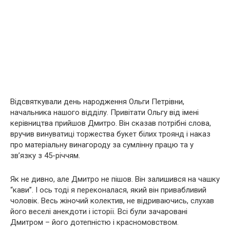
Відсвяткували день народження Ольги Петрівни,
начальника нашого відділу. Привітати Ольгу від імені
керівництва прийшов Дмитро. Він сказав потрібні слова,
вручив винуватиці торжества букет білих троянд і наказ
про матеріальну винагороду за сумлінну працю та у
зв’язку з 45-річчям.
Як не дивно, але Дмитро не пішов. Він залишився на чашку
“кави”. І ось тоді я переконалася, який він привабливий
чоловік. Весь жіночий колектив, не відриваючись, слухав
його веселі анекдоти і історії. Всі були зачаровані
Дмитром – його дотепністю і красномовством.