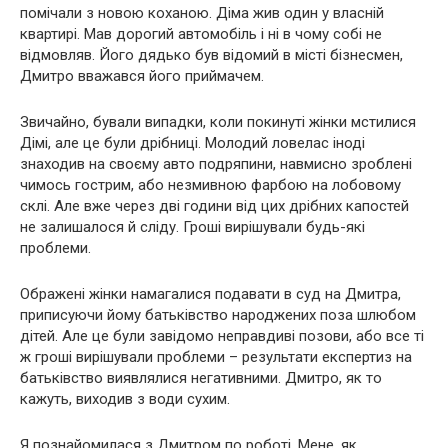
помічали з новою коханою. Діма жив один у власній
квартирі. Мав дорогий автомобіль і ні в чому собі не
відмовляв. Його дядько був відомий в місті бізнесмен,
Дмитро вважався його приймачем.
Звичайно, бували випадки, коли покинуті жінки мстилися
Дімі, але це були дрібниці. Молодий ловелас іноді
знаходив на своєму авто подряпини, навмисно зроблені
чимось гострим, або незмивною фарбою на лобовому
склі. Але вже через дві години від цих дрібних капостей
не залишалося й сліду. Гроші вирішували будь-які
проблеми.
Ображені жінки намагалися подавати в суд на Дмитра,
приписуючи йому батьківство народжених поза шлюбом
дітей. Але це були завідомо неправдиві позови, або все ті
ж гроші вирішували проблеми – результати експертиз на
батьківство виявлялися негативними. Дмитро, як то
кажуть, виходив з води сухим.
Я познайомилася з Дмитром по роботі. Мене, як