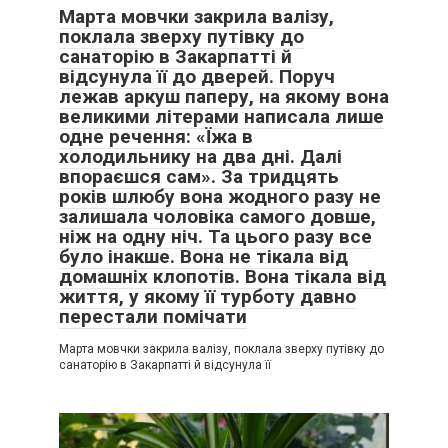
Марта мовчки закрила валізу,
поклала зверху путівку до
санаторію в Закарпатті й
відсунула її до дверей. Поруч
лежав аркуш паперу, на якому вона
великими літерами написала лише
одне речення: «Їжа в
холодильнику на два дні. Далі
впораєшся сам». За тридцять
років шлюбу вона жодного разу не
залишала чоловіка самого довше,
ніж на одну ніч. Та цього разу все
було інакше. Вона не тікала від
домашніх клопотів. Вона тікала від
життя, у якому її турботу давно
перестали помічати
Марта мовчки закрила валізу, поклала зверху путівку до
санаторію в Закарпатті й відсунула її