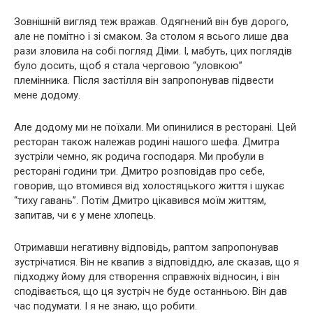
Зовнішній вигляд теж вражав. Одягнений він був дорого,
але не помітно і зі смаком. За столом я всього лише два
рази зловила на собі погляд Діми. І, мабуть, цих поглядів
було досить, щоб я стала черговою “уловкою”
племінника. Після застілля він запропонував підвести
мене додому.
Але додому ми не поїхали. Ми опинилися в ресторані. Цей
ресторан також належав родині нашого шефа. Дмитра
зустріли чемно, як родича господаря. Ми пробули в
ресторані години три. Дмитро розповідав про себе,
говорив, що втомився від холостяцького життя і шукає
“тиху гавань”. Потім Дмитро цікавився моїм життям,
запитав, чи є у мене хлопець.
Отримавши негативну відповідь, раптом запропонував
зустрічатися. Він не квапив з відповіддю, але сказав, що я
підходжу йому для створення справжніх відносин, і він
сподівається, що ця зустріч не буде останньою. Він дав
час подумати. І я не знаю, що робити.