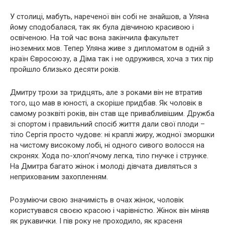
У столиці, мабуть, нареченої він собі не знайшов, а Уляна
йому сподобалася, так як була дівчиною красивою і
освіченою. На той час вона закінчила факультет
іноземних мов. Тепер Уляна живе з дипломатом в одній з
країн Євросоюзу, а Діма так і не одружився, хоча з тих пір
пройшло близько десяти років.
Дмитру трохи за тридцять, але з роками він не втратив
того, що мав в юності, а скоріше придбав. Як чоловік в
самому розквіті років, він став ще привабливішим. Дружба
зі спортом і правильний спосіб життя дали свої плоди –
тіло Сергія просто чудове: ні краплі жиру, жодної зморшки
на чистому високому лобі, ні одного сивого волосся на
скронях. Хода по-хлоп’ячому легка, тіло гнучке і струнке.
На Дмитра багато жінок і молоді дівчата дивляться з
неприхованим захопленням.
Розуміючи свою значимість в очах жінок, чоловік
користувався своєю красою і чарівністю. Жінок він міняв
як рукавички. І пів року не проходило, як красеня