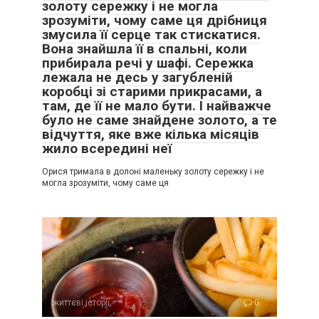
золоту сережку і не могла
зрозуміти, чому саме ця дрібниця
змусила її серце так стискатися.
Вона знайшла її в спальні, коли
прибирала речі у шафі. Сережка
лежала не десь у загубленій
коробці зі старими прикрасами, а
там, де її не мало бути. І найважче
було не саме знайдене золото, а те
відчуття, яке вже кілька місяців
жило всередині неї
Орися тримала в долоні маленьку золоту сережку і не
могла зрозуміти, чому саме ця
життєві історії
0