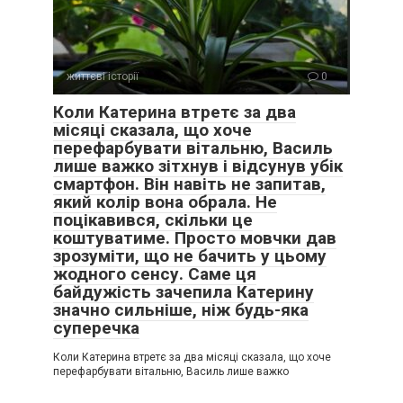
життєві історії
0
Коли Катерина втретє за два
місяці сказала, що хоче
перефарбувати вітальню, Василь
лише важко зітхнув і відсунув убік
смартфон. Він навіть не запитав,
який колір вона обрала. Не
поцікавився, скільки це
коштуватиме. Просто мовчки дав
зрозуміти, що не бачить у цьому
жодного сенсу. Саме ця
байдужість зачепила Катерину
значно сильніше, ніж будь-яка
суперечка
Коли Катерина втретє за два місяці сказала, що хоче
перефарбувати вітальню, Василь лише важко