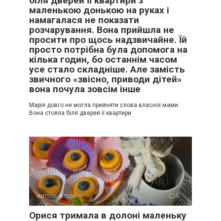
біля дверей її квартири з
маленькою донькою на руках і
намагалася не показати
розчарування. Вона прийшла не
просити про щось надзвичайне. Їй
просто потрібна була допомога на
кілька годин, бо останнім часом
усе стало складніше. Але замість
звичного «звісно, приводи дітей»
вона почула зовсім інше
Марія довго не могла прийняти слова власної мами.
Вона стояла біля дверей її квартири
життєві історії
0
Орися тримала в долоні маленьку