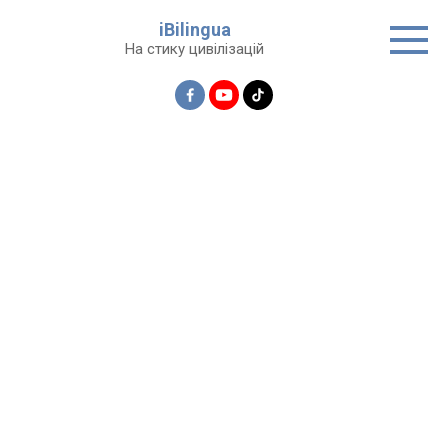
Перейти
iBilingua
до
На стику цивілізацій
вмісту