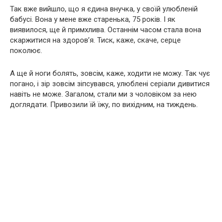
Так вже вийшло, що я єдина внучка, у своїй улюбленій
бабусі. Вона у мене вже старенька, 75 років. І як
виявилося, ще й примхлива. Останнім часом стала вона
скаржитися на здоров’я. Тиск, каже, скаче, серце
поколює.
А ще й ноги болять, зовсім, каже, ходити не можу. Так чує
погано, і зір зовсім зіпсувався, улюблені серіали дивитися
навіть не може. Загалом, стали ми з чоловіком за нею
доглядати. Привозили їй їжу, по вихідним, на тиждень.