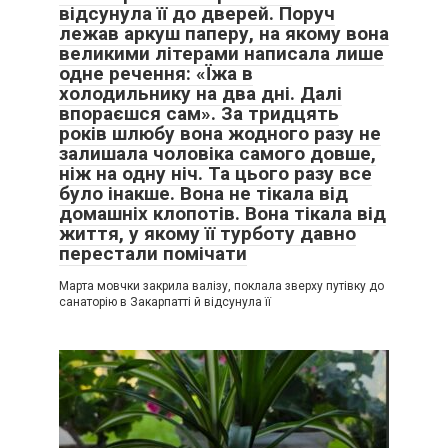
відсунула її до дверей. Поруч
лежав аркуш паперу, на якому вона
великими літерами написала лише
одне речення: «Їжа в
холодильнику на два дні. Далі
впораєшся сам». За тридцять
років шлюбу вона жодного разу не
залишала чоловіка самого довше,
ніж на одну ніч. Та цього разу все
було інакше. Вона не тікала від
домашніх клопотів. Вона тікала від
життя, у якому її турботу давно
перестали помічати
Марта мовчки закрила валізу, поклала зверху путівку до
санаторію в Закарпатті й відсунула її