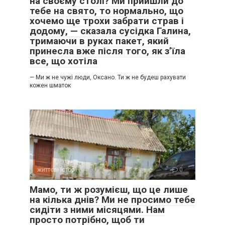
на своєму столі? Ми прийшли до
тебе на свято, то нормально, що
хочемо ще трохи забрати страв і
додому, — сказала сусідка Галина,
тримаючи в руках пакет, який
принесла вже після того, як з’їла
все, що хотіла
— Ми ж не чужі люди, Оксано. Ти ж не будеш рахувати
кожен шматок
життєві історії
0
Мамо, ти ж розумієш, що це лише
на кілька днів? Ми не просимо тебе
сидіти з ними місяцями. Нам
просто потрібно, щоб ти