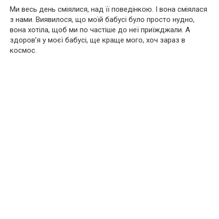
Ми весь день сміялися, над її поведінкою. І вона сміялася
з нами. Виявилося, що моїй бабусі було просто нудно,
вона хотіла, щоб ми по частіше до неї приїжджали. А
здоров’я у моєї бабусі, ще краще мого, хоч зараз в
космос.