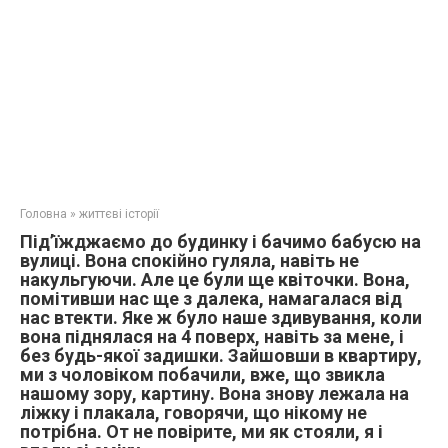
Головна
»
життєві історії
Під’їжджаємо до будинку і бачимо бабусю на
вулиці. Вона спокійно гуляла, навіть не
накульгуючи. Але це були ще квіточки. Вона,
помітивши нас ще з далека, намагалася від
нас втекти. Яке ж було наше здивування, коли
вона піднялася на 4 поверх, навіть за мене, і
без будь-якої задишки. Зайшовши в квартиру,
ми з чоловіком побачили, вже, що звикла
нашому зору, картину. Вона знову лежала на
ліжку і плакала, говорячи, що нікому не
потрібна. От не повірите, ми як стояли, я і