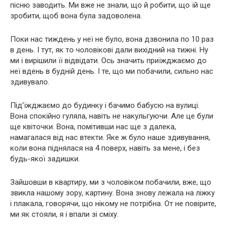
пісню заводить. Ми вже не знали, що й робити, що їй ще
зробити, щоб вона була задоволена.
Поки нас тиждень у неї не було, вона дзвонила по 10 раз
в день. І тут, як то чоловікові дали вихідний на тижні. Ну
ми і вирішили її відвідати. Ось значить приїжджаємо до
неї вдень в будній день. І те, що ми побачили, сильно нас
здивувало.
Під’їжджаємо до будинку і бачимо бабусю на вулиці.
Вона спокійно гуляла, навіть не накульгуючи. Але це були
ще квіточки. Вона, помітивши нас ще з далека,
намагалася від нас втекти. Яке ж було наше здивування,
коли вона піднялася на 4 поверх, навіть за мене, і без
будь-якої задишки.
Зайшовши в квартиру, ми з чоловіком побачили, вже, що
звикла нашому зору, картину. Вона знову лежала на ліжку
і плакала, говорячи, що нікому не потрібна. От не повірите,
ми як стояли, я і впали зі сміху.