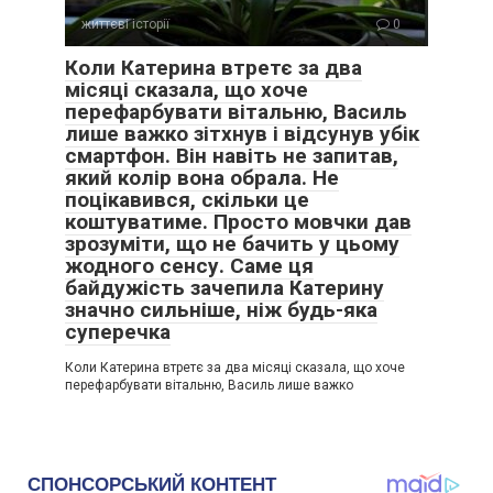
життєві історії
0
Коли Катерина втретє за два
місяці сказала, що хоче
перефарбувати вітальню, Василь
лише важко зітхнув і відсунув убік
смартфон. Він навіть не запитав,
який колір вона обрала. Не
поцікавився, скільки це
коштуватиме. Просто мовчки дав
зрозуміти, що не бачить у цьому
жодного сенсу. Саме ця
байдужість зачепила Катерину
значно сильніше, ніж будь-яка
суперечка
Коли Катерина втретє за два місяці сказала, що хоче
перефарбувати вітальню, Василь лише важко