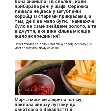
Вона знайшла її в спальні, коли
прибирала речі у шафі. Сережка
лежала не десь у загубленій
коробці зі старими прикрасами, а
там, де її не мало бути. І найважче
було не саме знайдене золото, а те
відчуття, яке вже кілька місяців
жило всередині неї
Орися тримала в долоні маленьку золоту сережку і не
могла зрозуміти, чому саме ця
життєві історії
0
Марта мовчки закрила валізу,
поклала зверху путівку до
санаторію в Закарпатті й