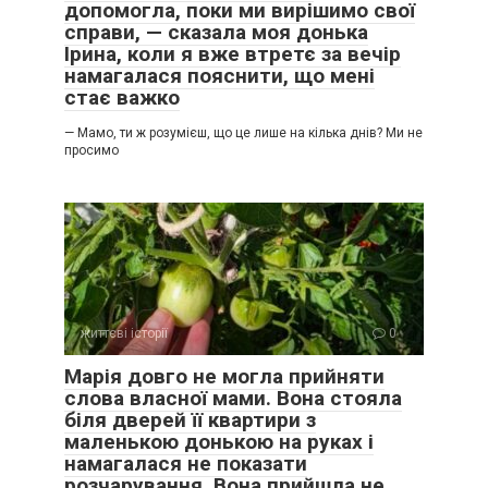
допомогла, поки ми вирішимо свої
справи, — сказала моя донька
Ірина, коли я вже втретє за вечір
намагалася пояснити, що мені
стає важко
— Мамо, ти ж розумієш, що це лише на кілька днів? Ми не
просимо
життєві історії
0
Марія довго не могла прийняти
слова власної мами. Вона стояла
біля дверей її квартири з
маленькою донькою на руках і
намагалася не показати
розчарування. Вона прийшла не