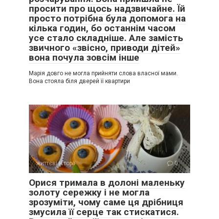
просити про щось надзвичайне. Їй
просто потрібна була допомога на
кілька годин, бо останнім часом
усе стало складніше. Але замість
звичного «звісно, приводи дітей»
вона почула зовсім інше
Марія довго не могла прийняти слова власної мами.
Вона стояла біля дверей її квартири
життєві історії
0
Орися тримала в долоні маленьку
золоту сережку і не могла
зрозуміти, чому саме ця дрібниця
змусила її серце так стискатися.