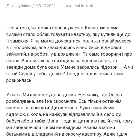
Дата публікації:
08.10.2021
життєві історії
Після того, як дочка повернулася з Києва, ми всіма
силами стали облаштовувати квартиру, яку купили ще до
її заміжжя. Я не могла дочекатися, коли ж познайомлюся
з її чоловіком, але знаходились вічно якісь відмовки:
зайнятий, на роботі, у відрядженні. Те саме говорили і про
сватів. А коли Олена і виходила на відеозв’язок, то
завжди дома була одна. У мене закрались підозри. – А чи
є той Сергій у тебе, дочко? Та одного дня істина таки
розкрилась.
У нас з Михайлом чудова дочка. Не скажу, що Олена
розбалувана, але і не скромняга. Ось тільки останнім
часом її не впізнати. Дитинство її було звичайним:
садочок, школа, на канікули відправляли її в село до
бабусі або в табір. Вона – єдина дитина в нашій сім’ї, тому
ми забезпечили її всім необхідним. Разом з моїми
батьками відкладали їй на окрему квартиру. Адже і для