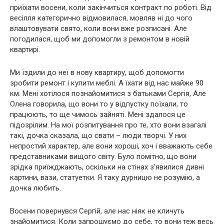
приїхати восени, коли закінчиться контракт по роботі. Від
весілля категорично відмовилася, мовляв ні до чого
влаштовувати свято, коли вони вже розписані. Але
погодилася, щоб ми допомогли з ремонтом в новій
квартирі.
Ми їздили до неї в нову квартиру, щоб допомогти
зробити ремонт і купити меблі. А їхати від нас майже 90
км. Мені хотілося познайомитися з батьками Сергія, Але
Олена говорила, що вони то у відпустку поїхали, то
працюють, то ще чимось зайняті. Мені здалося це
підозрілим. На мої розпитування про те, хто вони взагалі
такі, дочка сказала, що свати – люди творчі. У них
непростий характер, але вони хороші, хоч і вважають себе
представниками вищого світу. Було помітно, що вони
зрідка приїжджають, оскільки на стінах з’явилися дивні
картини, вази, статуетки. Я таку дурницю не розумію, а
дочка любить.
Восени повернувся Сергій, але нас ніяк не кличуть
знайомитися. Коли запрошуємо до себе, то вони теж весь