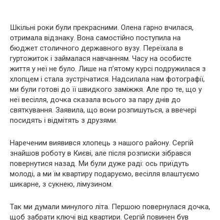
Шкільні роки були прекрасними. Олена гарно вчилася,
отримала відзнаку. Вона самостійно поступила на
бюджет столичного державного вузу. Переїхала в
гуртожиток і займалася навчанням. Часу на особисте
життя у неї не було. Лише на п’ятому курсі подружилася з
хлопцем і стала зустрічатися. Надсилала нам фотографії,
ми були готові до її швидкого заміжжя. Але про те, що у
неї весілля, дочка сказала всього за пару днів до
святкування. Заявила, що вони розпишуться, а ввечері
посидять і відмітять з друзями.
Нареченим виявився хлопець з нашого району. Сергій
знайшов роботу в Києві, але після розписки зібрався
повернутися назад. Ми були дуже раді: ось приїдуть
молоді, а ми їм квартиру подаруємо, весілля влаштуємо
шикарне, з сукнею, лімузином.
Так ми думали минулого літа. Першою повернулася дочка,
щоб забрати ключі від квартири. Сергій повинен був