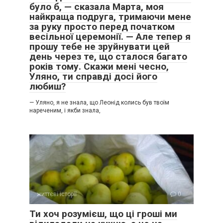
було б, — сказала Марта, моя
найкраща подруга, тримаючи мене
за руку просто перед початком
весільної церемонії. — Але тепер я
прошу тебе не зруйнувати цей
день через те, що сталося багато
років тому. Скажи мені чесно,
Уляно, ти справді досі його
любиш?
— Уляно, я не знала, що Леонід колись був твоїм
нареченим, і якби знала,
життєві історії
0
Ти хоч розумієш, що ці гроші ми