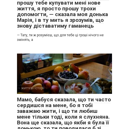
прошу тебе купувати мені нове
життя, я просто прошу трохи
допомогти, — сказала моя донька
Марія, і в ту мить я зрозумів, що
знову діставатиму гаманець
— Тату, ти ж розумієш, що для тебе ці гроші нічого не
змінять, а
життєві історії
0
Мамо, бабуся сказала, що ти часто
сердишся на мене, бо я тобі
заважаю жити, і що ти любиш
мене тільки тоді, коли я слухняна.
Вона ще сказала, що якби я була її
донькою, то ти поводилася б зі