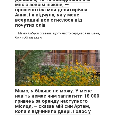
мною зовсім інакше, —
прошепотіла моя десятирічна
Анна, і я відчула, як у мене
всередині все стислося від
почутих слів
— Мамо, бабуся сказала, що ти часто сердишся на мене,
бо я тобі заважаю
життєві історії
0
Мамо, я більше не можу. У мене
навіть немає чим заплатити 18 000
гривень за оренду наступного
місяця, – сказав мій син Артем,
коли я відчинила двері. Голос у