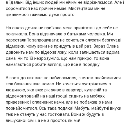
в їдальні. Від інших людей ми нічим не відрізняємося. Але і
соромитися нас причин немає. Мистецтвом ми не
цікавимося і живемо дуже просто.
На свято дочка не приїхала мене привітати і до себе не
покликала. Вона відзначала з батьками чоловіка. Ми
перестали їх запрошувати: не хочеться слухати безглузді
відмовки, чому вони не приїдуть в цей раз. Зараз Олена
дзвонить нам по відеозв’язку, коли залишається вдома
сама. Чи то їй незрозуміло, що нам прикро, то вона
намагається робити вигляд, що все в порядку.
В гості до них вже не набиваємося, з зятем знайомитися
теж бажання вже немає. Не хочеться зустрічатися з
людиною, яка вже рік живе в квартирі, купленій та
відремонтованій на наші гроші, сидить на меблях,
привезених і оплачених нами, але не побажав з нами
познайомитися. Ось така подяка! Мабуть, майбутні внуки
теж не стануть у нас гостювати. Вони ж будуть з
вишуканої сім’ї, а не з простої, як ми!