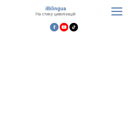
Перейти
iBilingua
до
На стику цивілізацій
вмісту