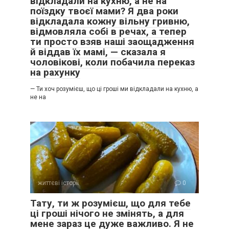
відкладали на кухню, а не на
поїздку твоєї мами? Я два роки
відкладала кожну вільну гривню,
відмовляла собі в речах, а тепер
ти просто взяв наші заощадження
й віддав їх мамі, — сказала я
чоловікові, коли побачила переказ
на рахунку
— Ти хоч розумієш, що ці гроші ми відкладали на кухню, а
не на
життєві історії
0
Тату, ти ж розумієш, що для тебе
ці гроші нічого не змінять, а для
мене зараз це дуже важливо. Я не