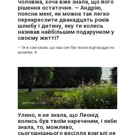
чоловіка, хоча вже знала, що його
рішення остаточне. — Андрію,
поясни мені, як можна так легко
перекреслити дванадцять років
шлюбу і дитину, яку ти колись
називав найбільшим подарунком у
своєму житті?
— Ти ж сам казав, що наш син був твоєю відповіддю на
молитви. А
життєві історії
0
Уляно, я не знала, що Леонід
колись був твоїм нареченим, і якби
знала, то, можливо,
сьогоднішнього весілля взагалі не