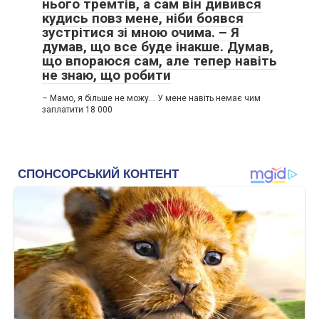
нього тремтів, а сам він дивився
кудись повз мене, ніби боявся
зустрітися зі мною очима. – Я
думав, що все буде інакше. Думав,
що впораюся сам, але тепер навіть
не знаю, що робити
– Мамо, я більше не можу… У мене навіть немає чим
заплатити 18 000