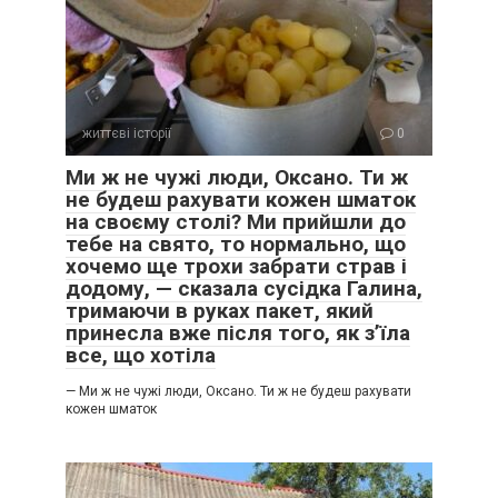
життєві історії
0
Ми ж не чужі люди, Оксано. Ти ж
не будеш рахувати кожен шматок
на своєму столі? Ми прийшли до
тебе на свято, то нормально, що
хочемо ще трохи забрати страв і
додому, — сказала сусідка Галина,
тримаючи в руках пакет, який
принесла вже після того, як з’їла
все, що хотіла
— Ми ж не чужі люди, Оксано. Ти ж не будеш рахувати
кожен шматок