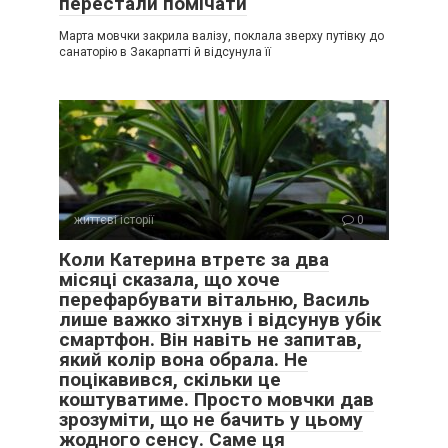
перестали помічати
Марта мовчки закрила валізу, поклала зверху путівку до
санаторію в Закарпатті й відсунула її
життєві історії
0
Коли Катерина втретє за два
місяці сказала, що хоче
перефарбувати вітальню, Василь
лише важко зітхнув і відсунув убік
смартфон. Він навіть не запитав,
який колір вона обрала. Не
поцікавився, скільки це
коштуватиме. Просто мовчки дав
зрозуміти, що не бачить у цьому
жодного сенсу. Саме ця