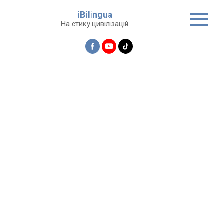
Перейти
iBilingua
до
На стику цивілізацій
вмісту