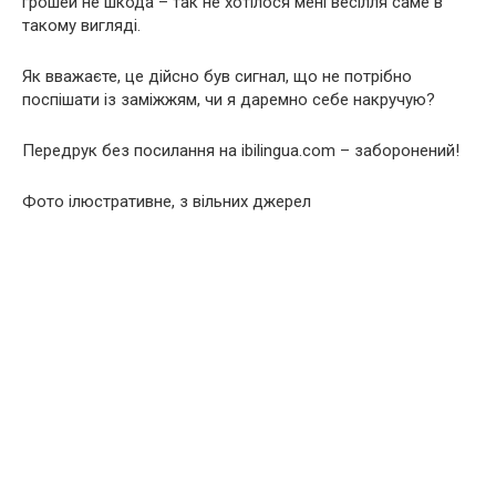
грошей не шкода – так не хотілося мені весілля саме в
такому вигляді.
Як вважаєте, це дійсно був сигнал, що не потрібно
поспішати із заміжжям, чи я даремно себе накручую?
Передрук без посилання на ibilingua.com – заборонений!
Фото ілюстративне, з вільних джерел