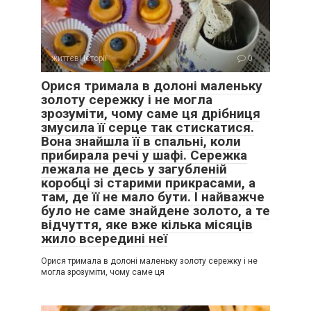
життєві історії
0
Орися тримала в долоні маленьку
золоту сережку і не могла
зрозуміти, чому саме ця дрібниця
змусила її серце так стискатися.
Вона знайшла її в спальні, коли
прибирала речі у шафі. Сережка
лежала не десь у загубленій
коробці зі старими прикрасами, а
там, де її не мало бути. І найважче
було не саме знайдене золото, а те
відчуття, яке вже кілька місяців
жило всередині неї
Орися тримала в долоні маленьку золоту сережку і не
могла зрозуміти, чому саме ця