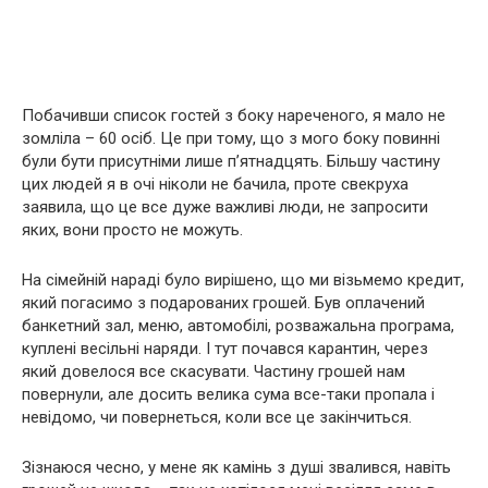
Побачивши список гостей з боку нареченого, я мало не
зомліла – 60 осіб. Це при тому, що з мого боку повинні
були бути присутніми лише п’ятнадцять. Більшу частину
цих людей я в очі ніколи не бачила, проте свекруха
заявила, що це все дуже важливі люди, не запросити
яких, вони просто не можуть.
На сімейній нараді було вирішено, що ми візьмемо кредит,
який погасимо з подарованих грошей. Був оплачений
банкетний зал, меню, автомобілі, розважальна програма,
куплені весільні наряди. І тут почався карантин, через
який довелося все скасувати. Частину грошей нам
повернули, але досить велика сума все-таки пропала і
невідомо, чи повернеться, коли все це закінчиться.
Зізнаюся чесно, у мене як камінь з душі звалився, навіть