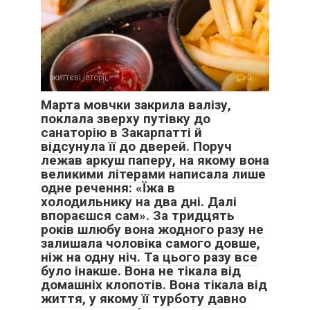
життєві історії
0
Марта мовчки закрила валізу,
поклала зверху путівку до
санаторію в Закарпатті й
відсунула її до дверей. Поруч
лежав аркуш паперу, на якому вона
великими літерами написала лише
одне речення: «Їжа в
холодильнику на два дні. Далі
впораєшся сам». За тридцять
років шлюбу вона жодного разу не
залишала чоловіка самого довше,
ніж на одну ніч. Та цього разу все
було інакше. Вона не тікала від
домашніх клопотів. Вона тікала від
життя, у якому її турботу давно