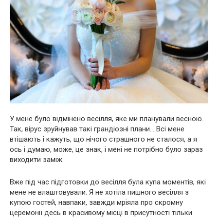
У мене було відмінено весілля, яке ми планували весною.
Так, вірус зруйнував такі грандіозні плани… Всі мене
втішають і кажуть, що нічого страшного не сталося, а я
ось і думаю, може, це знак, і мені не потрібно було зараз
виходити заміж.
Вже під час підготовки до весілля була купа моментів, які
мене не влаштовували. Я не хотіла пишного весілля з
купою гостей, навпаки, завжди мріяла про скромну
церемонії десь в красивому місці в присутності тільки