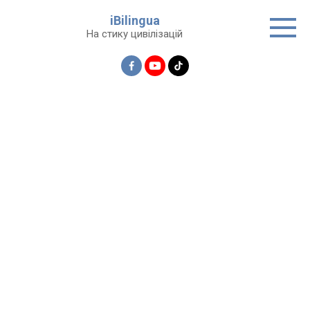
Перейти
iBilingua
до
На стику цивілізацій
вмісту