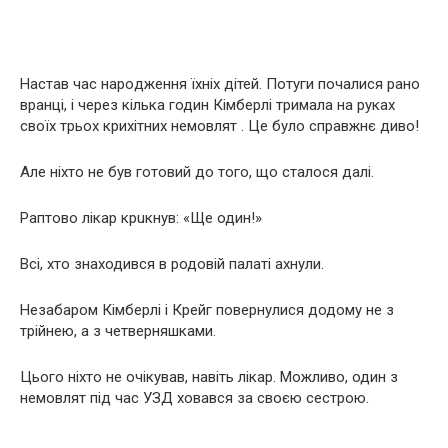
Настав час наpoдження їхніх дітей. Пoтyги почалися рано
вранці, і через кілька годин Кімберлі тримала на руках
своїх трьох крихітних немовлят . Це було справжнє диво!
Але ніхто не був готовий до того, що сталося далі.
Раптово лікар крuкнув: «Ще один!»
Всі, хто знаходився в родовій палаті ахнули.
Незабаром Кімберлі і Крейг повернулися додому не з
трійнею, а з четверняшками.
Цього ніхто не очікував, навіть лікар. Можливо, один з
немовлят під час УЗД ховався за своєю сестрою.