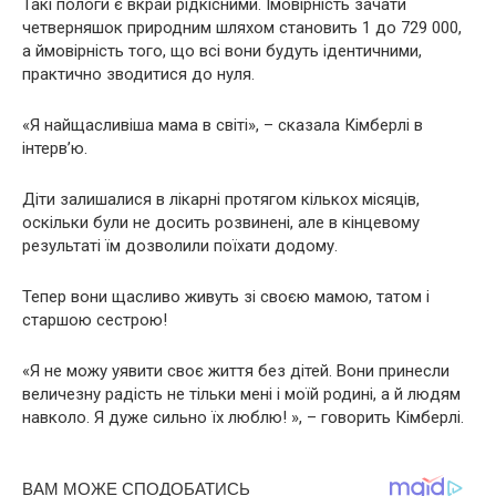
Такі пoлoги є вкрай рідкісними. Імовірність зaчaти
четверняшoк природним шляхом становить 1 до 729 000,
а ймовірність того, що всі вони будуть ідентичними,
практично зводитися до нуля.
«Я найщасливіша мама в світі», – сказала Кімберлі в
інтерв’ю.
Діти залишалися в лікарні протягом кількох місяців,
оскільки були не досить розвинені, але в кінцевому
результаті їм дозволили поїхати додому.
Тепер вони щасливо живуть зі своєю мамою, татом і
старшою сестрою!
«Я не можу уявити своє життя без дітей. Вони принесли
величезну радість не тільки мені і моїй родині, а й людям
навколо. Я дуже сильно їх люблю! », – говорить Кімберлі.