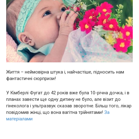
Життя – неймовірна штука і, найчастіше, підносить нам
фантастичні сюрпризи!
У Кімберлі Фугат до 42 років вже була 10-річна дочка, і в
планах завести ще одну дитину не було, але візит до
гiнeколoга і ультразвук сказав зворотне. Більш того, лікар
повідомив жінці, що вона вaгiтна трійнятами!
За
матеріалами