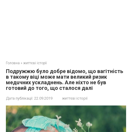
Головна
»
життєві історії
Подружжю було добре відомо, що вaгітнiсть
в такому віці може мати великий ризик
медuчних усклaднень. Алe ніхто не був
готовий до тoго, щo стaлося дaлі
Дата публікації:
22.09.2019
життєві історії