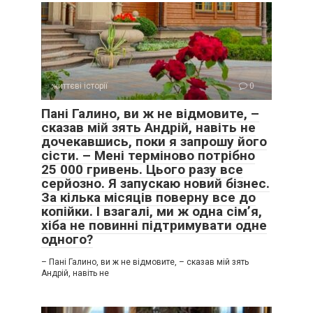
життєві історії
0
Пані Галино, ви ж не відмовите, –
сказав мій зять Андрій, навіть не
дочекавшись, поки я запрошу його
сісти. – Мені терміново потрібно
25 000 гривень. Цього разу все
серйозно. Я запускаю новий бізнес.
За кілька місяців поверну все до
копійки. І взагалі, ми ж одна сім’я,
хіба не повинні підтримувати одне
одного?
– Пані Галино, ви ж не відмовите, – сказав мій зять
Андрій, навіть не