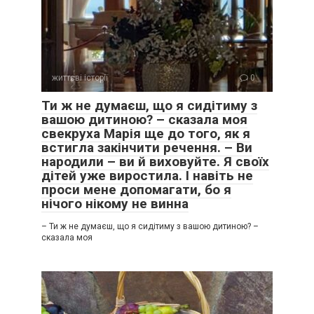
життєві історії
0
Ти ж не думаєш, що я сидітиму з
вашою дитиною? – сказала моя
свекруха Марія ще до того, як я
встигла закінчити речення. – Ви
народили – ви й виховуйте. Я своїх
дітей уже виростила. І навіть не
проси мене допомагати, бо я
нічого нікому не винна
– Ти ж не думаєш, що я сидітиму з вашою дитиною? –
сказала моя