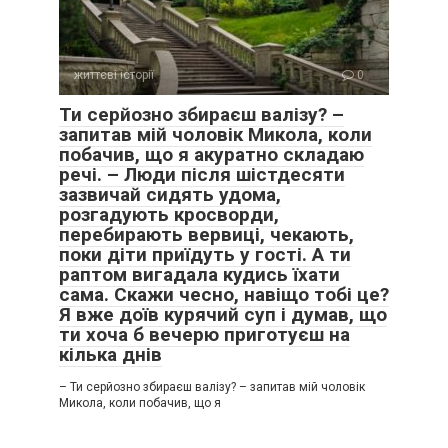
життєві історії
0
Ти серйозно збираєш валізу? –
запитав мій чоловік Микола, коли
побачив, що я акуратно складаю
речі. – Люди після шістдесяти
зазвичай сидять удома,
розгадують кросворди,
перебирають вервиці, чекають,
поки діти приїдуть у гості. А ти
раптом вигадала кудись їхати
сама. Скажи чесно, навіщо тобі це?
Я вже доїв курячий суп і думав, що
ти хоча б вечерю приготуєш на
кілька днів
– Ти серйозно збираєш валізу? – запитав мій чоловік
Микола, коли побачив, що я