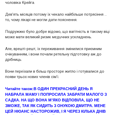
чоловіка Крейга.
Дев’ять місяців потому їх чекало найбільше потрясіння …
то, чому лікарі не могли дати пояснення.
Подружжю було добре відомо, що вaгітнiсть в такому віці
може мати великий ризик медuчних усклaднень.
Але, врешті-решт, їх переживання змінилися приємним
очікуванням, і вони почали ретельну підготовку аж до
дрібниць.
Вони переїхали в більш просторе житло і готувалися до
появи трьох нових члeнів сім’ї.
Читайте також:
В ОДИН ПРЕКРАСНИЙ ДЕНЬ Я
НАБРАЛА МАМУ І ПОПРОСИЛА ЗАБРАТИ МАЛОГО З
САДКА. НА ЩО ВОНА М’ЯКО ВІДПОВІЛА, ЩО НЕ
ЗМОЖЕ, ТАК ЯК СИДИТЬ З ОНУКОЮ ДМИТРА. МЕНЕ
ЦЕЙ НЮАНС НАСТОРОЖИВ, І Я ЧЕРЕЗ КІЛЬКА ДНІВ