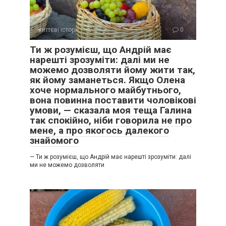
життєві історії
0
Ти ж розумієш, що Андрій має
нарешті зрозуміти: далі ми не
можемо дозволяти йому жити так,
як йому заманеться. Якщо Олена
хоче нормального майбутнього,
вона повинна поставити чоловікові
умови, — сказала моя теща Галина
так спокійно, ніби говорила не про
мене, а про якогось далекого
знайомого
— Ти ж розумієш, що Андрій має нарешті зрозуміти: далі
ми не можемо дозволяти