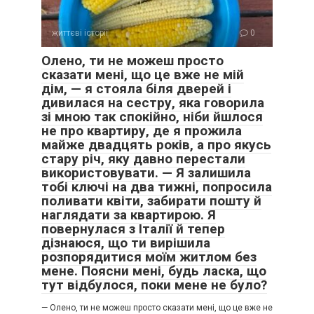
життєві історії
0
Олено, ти не можеш просто
сказати мені, що це вже не мій
дім, — я стояла біля дверей і
дивилася на сестру, яка говорила
зі мною так спокійно, ніби йшлося
не про квартиру, де я прожила
майже двадцять років, а про якусь
стару річ, яку давно перестали
використовувати. — Я залишила
тобі ключі на два тижні, попросила
поливати квіти, забирати пошту й
наглядати за квартирою. Я
повернулася з Італії й тепер
дізнаюся, що ти вирішила
розпорядитися моїм житлом без
мене. Поясни мені, будь ласка, що
тут відбулося, поки мене не було?
— Олено, ти не можеш просто сказати мені, що це вже не