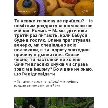
життєві історії
0
Та невже ти знову не приїдеш? – із
помітним роздратуванням запитав
мій син Роман. – Мамо, діти вже
третій раз питають, коли бабуся
буде в гостях. Олена приготувала
вечерю, ми спеціально всіх
покликали, а ти щоразу знаходиш
причину відмовитися. Скажи
чесно, ти настільки не хочеш
бачити власних онуків чи справа
зовсім в іншому? Бо я вже не знаю,
що їм відповідати
– Та невже ти знову не приїдеш? – із помітним
роздратуванням запитав мій син