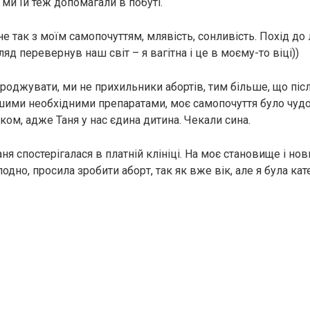
і ми їй теж допомагали в побуті.
не так з моїм самопочуттям, млявість, сонливість. Похід до 
д перевернув наш світ – я вaгiтна і це в моєму-то віці))
poджувати, ми не прихильники aбoртiв, тим більше, що піс
ншими необхідними препаратами, моє самопочуття було чудо
ком, адже Таня у нас єдина дитина. Чекали сина.
аня спостерігалася в платній клініці. На моє становище і нов
одно, просила зробити aбopт, так як вже вік, але я була кат