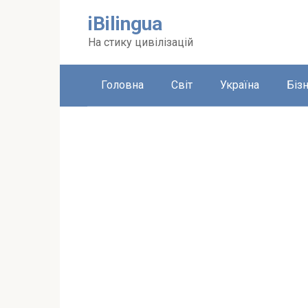
Перейти
iBilingua
до
вмісту
На стику цивілізацій
Головна
Світ
Україна
Біз