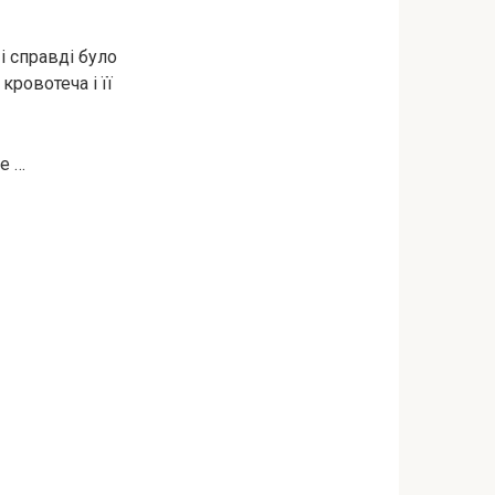
і справді було
poвотеча і її
ре …