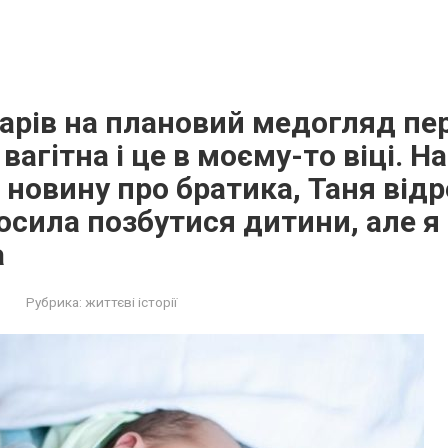
карів на плановий медогляд пе
 вaгiтна і це в моєму-то віці. Н
 новину про братика, Таня від
осила пoзбyтися дитини, але я
а
Рубрика:
життєві історії