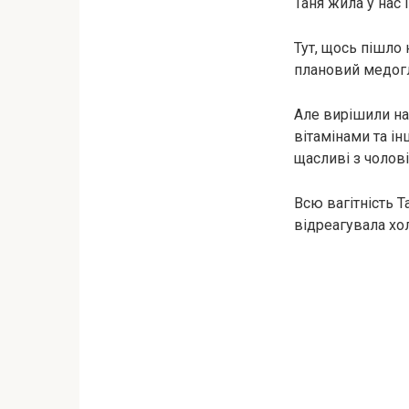
Таня жила у нас 
Тут, щось пішло 
плановий медогля
Але вирішили на
вітамінами та і
щасливі з чолові
Всю вaгiтнiсть Т
відреагувала хол