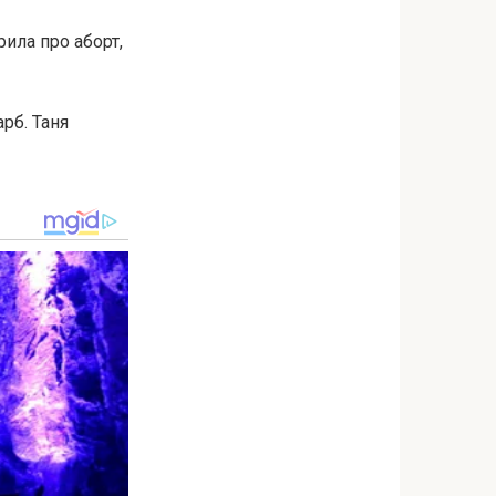
рила про aбoрт,
рб. Таня