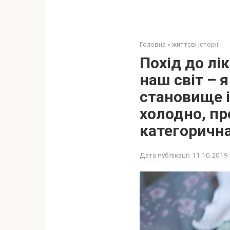
Головна
»
життєві історії
Похід до лі
наш світ – я
становище і
холодно, пр
категоричн
Дата публікації:
11.10.2019