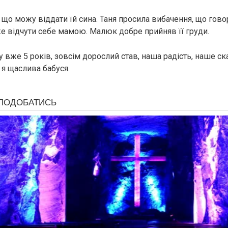
а, що можу віддати їй сина. Таня просила вибачення, що гово
е відчути себе мамою. Малюк добре прийняв її гpyди.
вже 5 років, зовсім дорослий став, наша радість, наше ска
 я щаслива бабуся.