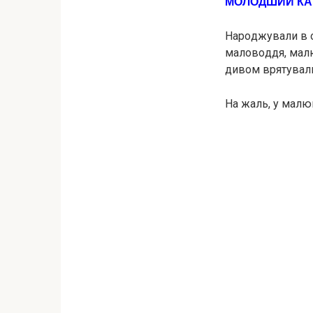
МОЛОДШИЙ КАТ
Наpoджували в од
маловoддя, малюк
дивом врятували
На жаль, у малюк