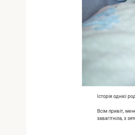
Історія однієї ро
Всім привіт, мен
завaгiтніла, з з