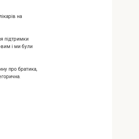
лікарів на
ля підтримки
вим і ми були
ину про братика,
егорична.