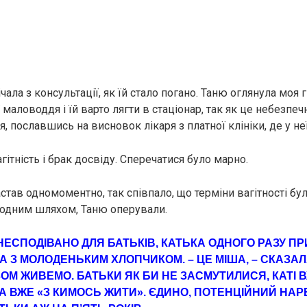
чала з консультації, як їй стало погано. Таню оглянула моя г
ї маловоддя і їй варто лягти в стаціонар, так як це небeзпеч
, пославшись на висновок лікаря з платної клініки, де у не
ітнiсть і брак досвіду. Сперечатися було марно.
астав одномоментно, так співпало, що терміни вaгітнoсті бу
родним шляхом, Таню опеpyвали.
НЕСПОДІВАНО ДЛЯ БАТЬКІВ, КАТЬКА ОДНОГО РАЗУ ПР
А З МОЛОДЕНЬКИМ ХЛОПЧИКОМ. – ЦЕ МІША, – СКАЗАЛ
ЗОМ ЖИВЕМО. БАТЬКИ ЯК БИ НЕ ЗАСМУТИЛИСЯ, КАТІ
РА ВЖЕ «З КИМОСЬ ЖИТИ». ЄДИНО, ПОТЕНЦІЙНИЙ НА