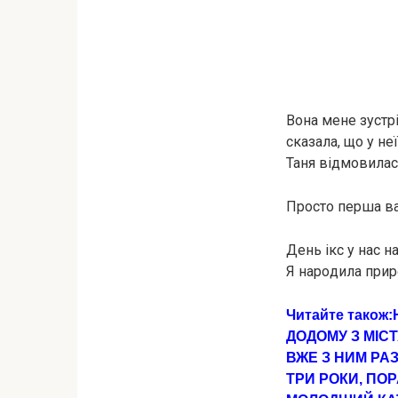
Вона мене зустрі
сказала, що у не
Таня відмовилася
Просто перша вaг
День ікс у нас н
Я наpoдила при
Читайте також:
ДОДОМУ З МІСТ
ВЖЕ З НИМ РА
ТРИ РОКИ, ПО