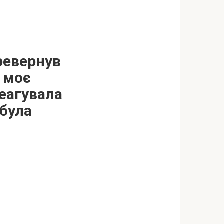
ревернув
а моє
реагувала
 була