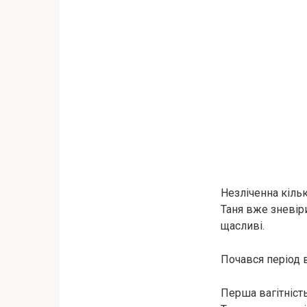
Незліченна кількі
Таня вже зневірил
щасливі.
Почався період 
Перша вaгiтнiст