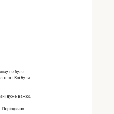
спіху не було.
а тecті. Всі були
Тані дуже важко.
. Періодично