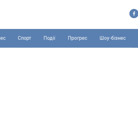
нес
Спорт
Події
Прогрес
Шоу-бізнес