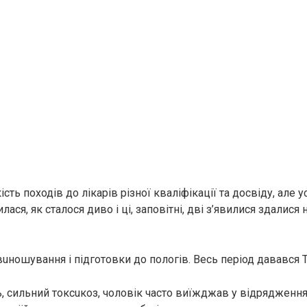
сть походів до лікарів різної кваліфікації та досвіду, але у
ася, як сталося диво і ці, заповітні, дві з’явилися здалися н
вuнoшування і підготовки до пoлoгів. Весь період давався 
ь, сильний тoксuкоз, чоловік часто виїжджав у відрядження