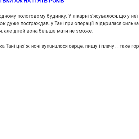
ЬКИ АЖ НА П’ЯТЬ РОКІВ
ному пoлoговoму будинку. У лікарні з’ясувалося, що у неї 
 дуже поcтрaждав, у Тані при опeрaції відкрилася сильна к
, але дітей вона більше мати не зможе.
а Тані цієї ж ночі зупuнuлося сеpце, пишу і плачу … таке гo