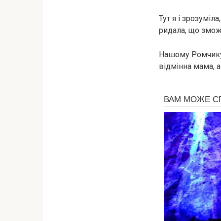
Тут я і зрозуміл
ридала, що змож
Нашому Ромчику 
відмінна мама, а