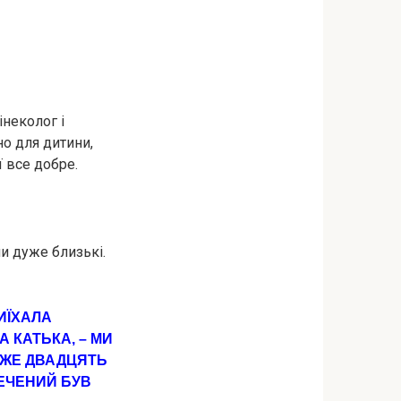
iнeкoлог і
но для дитини,
ї все добре.
ли дуже близькі.
ИЇХАЛА
А КАТЬКА, – МИ
 ВЖЕ ДВАДЦЯТЬ
РЕЧЕНИЙ БУВ