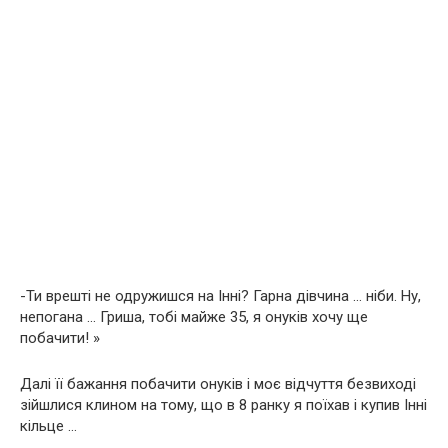
-Ти врешті не одружишся на Інні? Гарна дівчина … ніби. Ну,
непогана … Гриша, тобі майже 35, я онуків хочу ще
побачити! »
Далі її бажання побачити онуків і моє відчуття безвиході
зійшлися клином на тому, що в 8 ранку я поїхав і купив Інні
кільце …