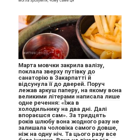
могла зрозуміти, чому саме ця
життєві історії
0
Марта мовчки закрила валізу,
поклала зверху путівку до
санаторію в Закарпатті й
відсунула її до дверей. Поруч
лежав аркуш паперу, на якому вона
великими літерами написала лише
одне речення: «Їжа в
холодильнику на два дні. Далі
впораєшся сам». За тридцять
років шлюбу вона жодного разу не
залишала чоловіка самого довше,
ніж на одну ніч. Та цього разу все