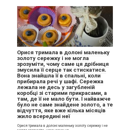
життєві історії
0
Орися тримала в долоні маленьку
золоту сережку і не могла
зрозуміти, чому саме ця дрібниця
змусила її серце так стискатися.
Вона знайшла її в спальні, коли
прибирала речі у шафі. Сережка
лежала не десь у загубленій
коробці зі старими прикрасами, а
там, де її не мало бути. І найважче
було не саме знайдене золото, а те
відчуття, яке вже кілька місяців
жило всередині неї
Орися тримала в долоні маленьку золоту сережку і не