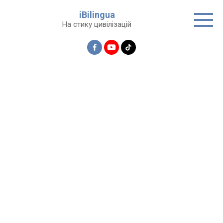
Перейти
iBilingua
до
На стику цивілізацій
вмісту