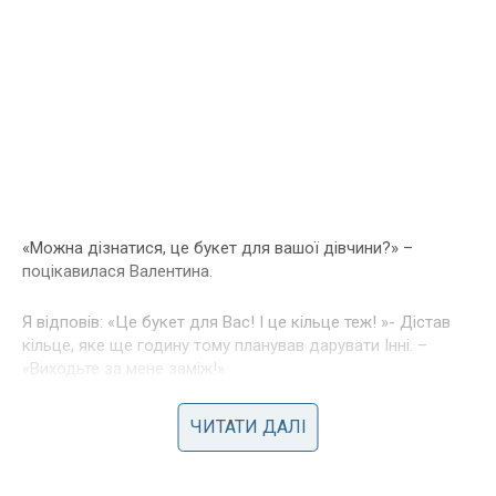
«Можна дізнатися, це букет для вашої дівчини?» –
поцікавилася Валентина.
Я відповів: «Це букет для Вас! І це кільце теж! »- Дістав
кільце, яке ще годину тому планував дарувати Інні. –
«Виходьте за мене заміж!»
Тепер я щасливо живу зі своєю «квіткової феєю» і
ЧИТАТИ ДАЛІ
виховую доньку.
А Інну щовесни подумки дякую за нетерпіння і тягу до