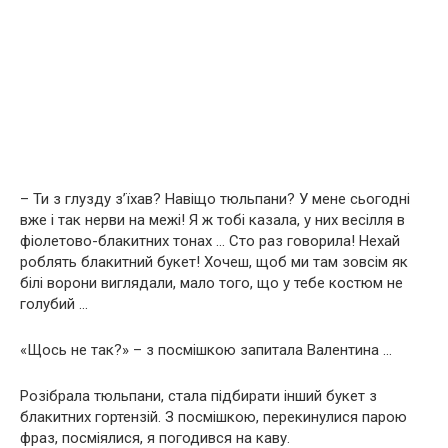
– Ти з глузду з’їхав? Навіщо тюльпани? У мене сьогодні
вже і так нерви на межі! Я ж тобі казала, у них весілля в
фіолетово-блакитних тонах … Сто раз говорила! Нехай
роблять блакитний букет! Хочеш, щоб ми там зовсім як
білі ворони виглядали, мало того, що у тебе костюм не
голубий …
«Щось не так?» – з посмішкою запитала Валентина …
Розібрала тюльпани, стала підбирати інший букет з
блакитних гортензій. З посмішкою, перекинулися парою
фраз, посміялися, я погодився на каву.