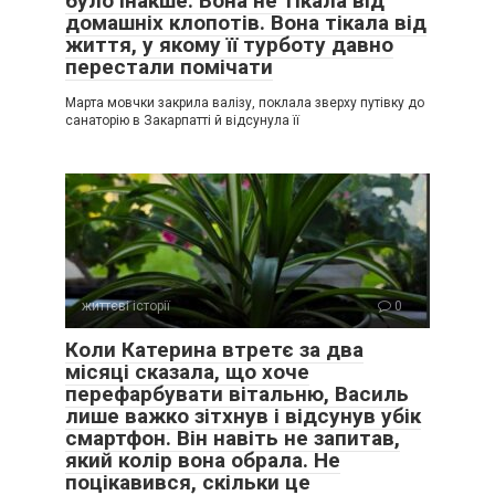
було інакше. Вона не тікала від
домашніх клопотів. Вона тікала від
життя, у якому її турботу давно
перестали помічати
Марта мовчки закрила валізу, поклала зверху путівку до
санаторію в Закарпатті й відсунула її
життєві історії
0
Коли Катерина втретє за два
місяці сказала, що хоче
перефарбувати вітальню, Василь
лише важко зітхнув і відсунув убік
смартфон. Він навіть не запитав,
який колір вона обрала. Не
поцікавився, скільки це