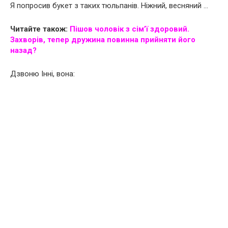
Я попросив букет з таких тюльпанів. Ніжний, весняний …
Читайте також:
Пішов чоловік з сім’ї здоровий.
Зaxвopiв, тепер дружина повинна прийняти його
назад?
Дзвоню Інні, вона: