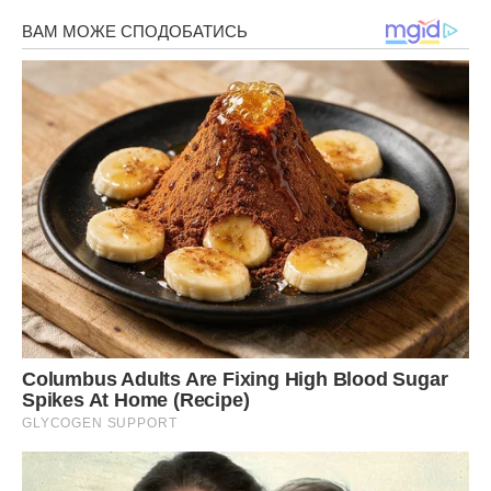
розкоші, адже якби не «салон», я б не зустрів свою
«королеву тюльпанів!»