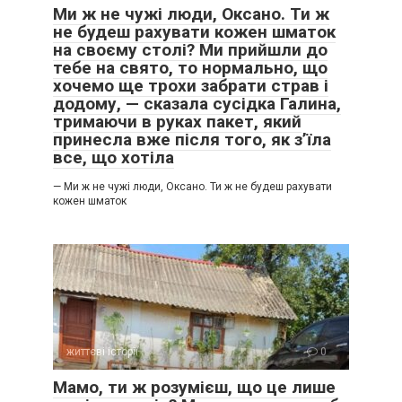
Ми ж не чужі люди, Оксано. Ти ж
не будеш рахувати кожен шматок
на своєму столі? Ми прийшли до
тебе на свято, то нормально, що
хочемо ще трохи забрати страв і
додому, — сказала сусідка Галина,
тримаючи в руках пакет, який
принесла вже після того, як з’їла
все, що хотіла
— Ми ж не чужі люди, Оксано. Ти ж не будеш рахувати
кожен шматок
життєві історії
0
Мамо, ти ж розумієш, що це лише