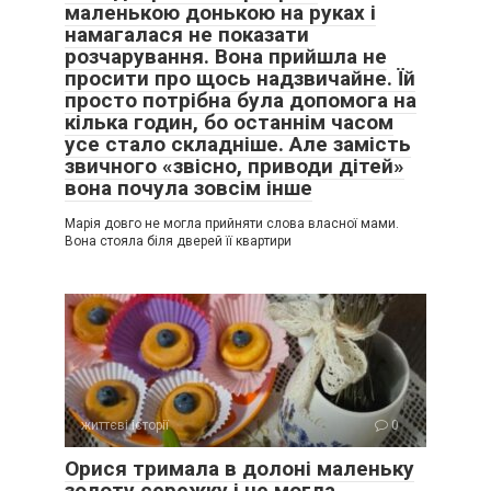
маленькою донькою на руках і
намагалася не показати
розчарування. Вона прийшла не
просити про щось надзвичайне. Їй
просто потрібна була допомога на
кілька годин, бо останнім часом
усе стало складніше. Але замість
звичного «звісно, приводи дітей»
вона почула зовсім інше
Марія довго не могла прийняти слова власної мами.
Вона стояла біля дверей її квартири
життєві історії
0
Орися тримала в долоні маленьку
золоту сережку і не могла