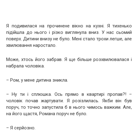
Я подивилася на прочинене вікно на кухні. Я тихенько
підійшла до нього і різко виглянула вниз. У нас сьомий
поверх. Дитини внизу не було. Мені стало трохи легше, але
хвилювання наростало.
Може, хтось його забрав. Я ще більше розхвилювалася і
набрала чоловіка.
– Ром, у мене дитина зникла.
– Ну ти і сплюшка. Ось прямо в квартирі пропав?! –
чоловік почав жартувати. Я розізлилась. Якби він був
поруч, то точно запустила б в нього чимось важким. Але,
на його щастя, Романа поруч не було.
– Я серйозно.