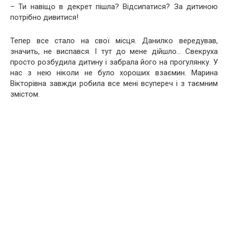
– Ти навіщо в декрет пішла? Відсипатися? За дитиною
потрібно дивитися!
Тепер все стало на свої місця. Данилко вередував,
значить, не виспався. І тут до мене дійшло… Свекруха
просто розбудила дитину і забрала його на прогулянку. У
нас з нею ніколи не було хороших взаємин. Марина
Вікторівна завжди робила все мені всупереч і з таємним
змістом.