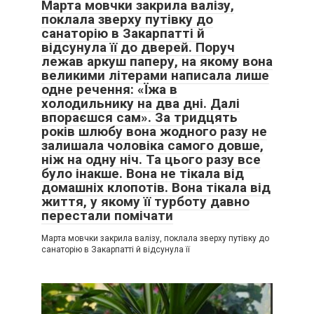
Марта мовчки закрила валізу,
поклала зверху путівку до
санаторію в Закарпатті й
відсунула її до дверей. Поруч
лежав аркуш паперу, на якому вона
великими літерами написала лише
одне речення: «Їжа в
холодильнику на два дні. Далі
впораєшся сам». За тридцять
років шлюбу вона жодного разу не
залишала чоловіка самого довше,
ніж на одну ніч. Та цього разу все
було інакше. Вона не тікала від
домашніх клопотів. Вона тікала від
життя, у якому її турботу давно
перестали помічати
Марта мовчки закрила валізу, поклала зверху путівку до
санаторію в Закарпатті й відсунула її