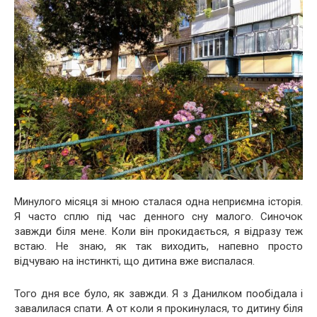
Минулого місяця зі мною сталася одна неприємна історія.
Я часто сплю під час денного сну малого. Синочок
завжди біля мене. Коли він прокидається, я відразу теж
встаю. Не знаю, як так виходить, напевно просто
відчуваю на інстинкті, що дитина вже виспалася.
Того дня все було, як завжди. Я з Данилком пообідала і
завалилася спати. А от коли я прокинулася, то дитину біля