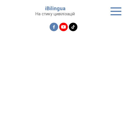
Перейти
iBilingua
до
На стику цивілізацій
вмісту