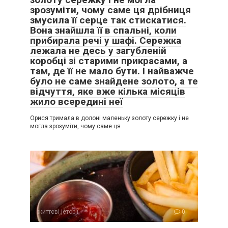
зрозуміти, чому саме ця дрібниця
змусила її серце так стискатися.
Вона знайшла її в спальні, коли
прибирала речі у шафі. Сережка
лежала не десь у загубленій
коробці зі старими прикрасами, а
там, де її не мало бути. І найважче
було не саме знайдене золото, а те
відчуття, яке вже кілька місяців
жило всередині неї
Орися тримала в долоні маленьку золоту сережку і не
могла зрозуміти, чому саме ця
життєві історії
0