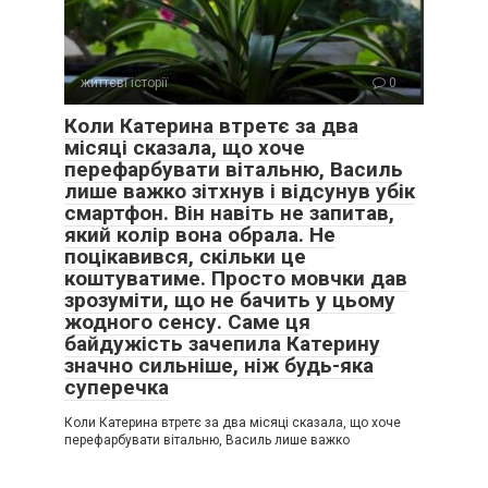
життєві історії
0
Коли Катерина втретє за два
місяці сказала, що хоче
перефарбувати вітальню, Василь
лише важко зітхнув і відсунув убік
смартфон. Він навіть не запитав,
який колір вона обрала. Не
поцікавився, скільки це
коштуватиме. Просто мовчки дав
зрозуміти, що не бачить у цьому
жодного сенсу. Саме ця
байдужість зачепила Катерину
значно сильніше, ніж будь-яка
суперечка
Коли Катерина втретє за два місяці сказала, що хоче
перефарбувати вітальню, Василь лише важко