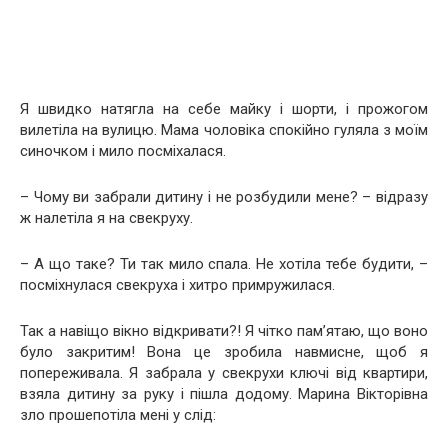
Я швидко натягла на себе майку і шорти, і прожогом
вилетіла на вулицю. Мама чоловіка спокійно гуляла з моїм
синочком і мило посміхалася.
– Чому ви забрали дитину і не розбудили мене? – відразу
ж налетіла я на свекруху.
– А що таке? Ти так мило спала. Не хотіла тебе будити, –
посміхнулася свекруха і хитро примружилася.
Так а навіщо вікно відкривати?! Я чітко пам’ятаю, що воно
було закритим! Вона це зробила навмисне, щоб я
попереживала. Я забрала у свекрухи ключі від квартири,
взяла дитину за руку і пішла додому. Марина Вікторівна
зло прошепотіла мені у слід: