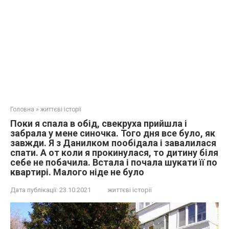
Головна
»
життєві історії
Поки я спала в обід, свекруха прийшла і
забрала у мене синочка. Того дня все було, як
завжди. Я з Данилком пообідала і завалилася
спати. А от коли я прокинулася, то дитину біля
себе не побачила. Встала і почала шукати її по
квартирі. Малого ніде не було
Дата публікації:
23.10.2021
життєві історії