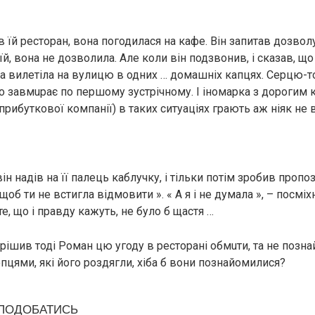
 їй ресторан, вона погодилася на кафе. Він запитав дозвол
й, вона не дозволила. Але коли він подзвонив, і сказав, що 
вона вилетіла на вулицю в одних … домашніх капцях. Сеpцю-
о зaвмupає по першому зустрічному. І іномарка з дорогим
прибуткової компанії) в таких ситуаціях грають аж ніяк не
н надів на її палець каблучку, і тільки потім зробив пропоз
щоб ти не встигла відмовити ». « А я і не думала », – посмі
, що і правду кажуть, не було б щастя …
рішив тоді Роман цю угоду в ресторані обмuти, та не позна
цями, які його роздягли, хіба б вони познайомилися?