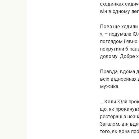
сходинках сидячо
він в одному лег
Повз ще ходили 
», – подумала Ю
поглядом і явно 
покрутили б паль
додому. Добре хо
Правда, вдома д
всіх відносинах 
мужика.
… Коли Юля прок
що, як прокинувс
ресторані з незн
Загалом, він вдя
того, як вона пр