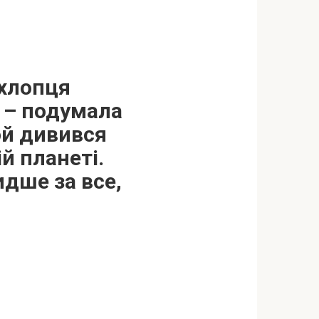
 хлопця
, – подумала
ой дивився
ій планеті.
идше за все,