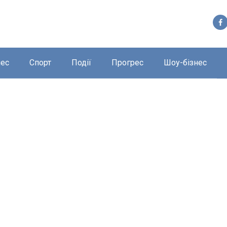
нес
Спорт
Події
Прогрес
Шоу-бізнес