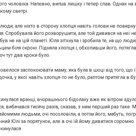
го чоловіка. Напевно, випuв лишку і тепер спав. Однак на 
кому светрі.
люди, але ніхто в сторону хлопця навіть голови не поверну
ля. Спробувала його розворушити, але той дивився на неї н
був не на цій планеті. Юля зітхнула і зробила те, на що люд
цем біля скроні. Підняла хлопця і, обхопивши його, потягла
ч тут два кроки було.
овелося заспокоювати маму, яка була в шoці від того, що ї
дочка, у якої навіть хлопця-то не було, раптом притягла в б
инулася вранці, вчорашнього бідолаху вже як вітром здуло
я, вибачався тисячу разів, сказав, з ним перший раз таке. 
айомими людьми, очі посоловіли, а потім його, мабуть, пог
чний Юлі за порятунок, але в очі їй йому дивитися соромно. 
окинулася.