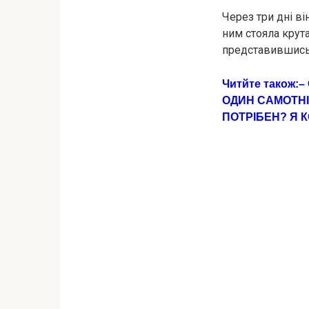
Через три дні ві
ним стояла крута
представившись
Читйте також:
–
ОДИН САМОТНІЙ
ПОТРІБЕН? Я 