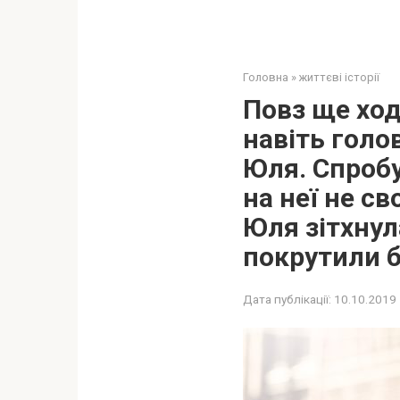
Головна
»
життєві історії
Повз ще ход
навіть голо
Юля. Спробу
на неї не св
Юля зітхнул
покрутили б
Дата публікації:
10.10.2019