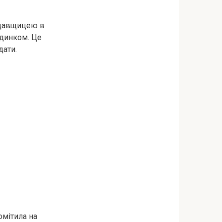
родавщицею в
удинком. Це
дати.
омітила на