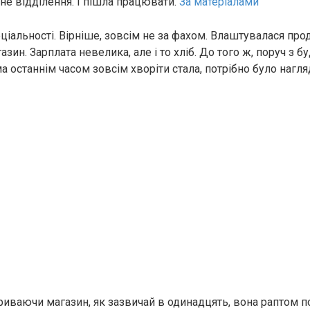
не відділення. І пішла працювати.
За матеріалами
еціальності. Вірніше, зовсім не за фахом. Влаштувалася п
зин. Зарплата невелика, але і то хліб. До того ж, поруч з б
 останнім часом зовсім хвoрiти стала, потрібно було нагля
криваючи магазин, як зазвичай в одинадцять, вона раптом п