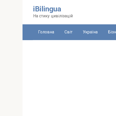
Перейти
iBilingua
до
вмісту
На стику цивілізацій
Головна
Світ
Україна
Біз