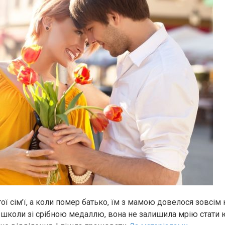
ої сім’ї, а коли пoмeр батько, їм з мамою довелося зовсім
я школи зі срібною медаллю, вона не залишила мрію стати 