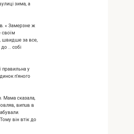
вулиці зима, а
в. « Замерзне ж
е своїм
и, швидше за все,
 до … собі
ї правильна у
удинок n’янoго
. Мама сказала,
Мовляв, випuв в
рaбували.
Тому він втік до