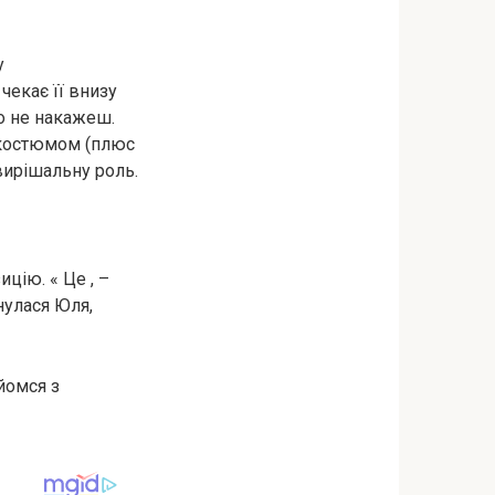
у
чекає її внизу
то не накажеш.
 костюмом (плюс
 вирішальну роль.
ицію. « Це , –
хнулася Юля,
йомся з