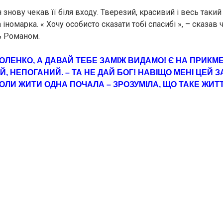
н знову чекав її біля входу. Тверезий, красивий і весь такий
 іномарка. « Хочу особисто сказати тобі спасибі », – сказав 
 Романом.
 ОЛЕНКО, А ДАВАЙ ТЕБЕ ЗАМІЖ ВИДАМО! Є НА ПРИКМ
, НЕПОГАНИЙ. – ТА НЕ ДАЙ БОГ! НАВІЩО МЕНІ ЦЕЙ З
КОЛИ ЖИТИ ОДНА ПОЧАЛА – ЗРОЗУМІЛА, ЩО ТАКЕ ЖИТ