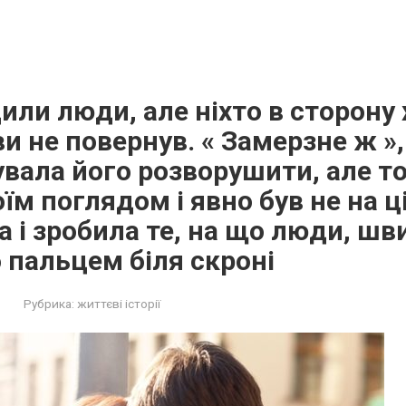
или люди, але ніхто в сторону
ви не повернув. « Замерзне ж »
вала його розворушити, але т
оїм поглядом і явно був не на ц
а і зробила те, на що люди, шв
 пальцем біля скроні
Рубрика:
життєві історії