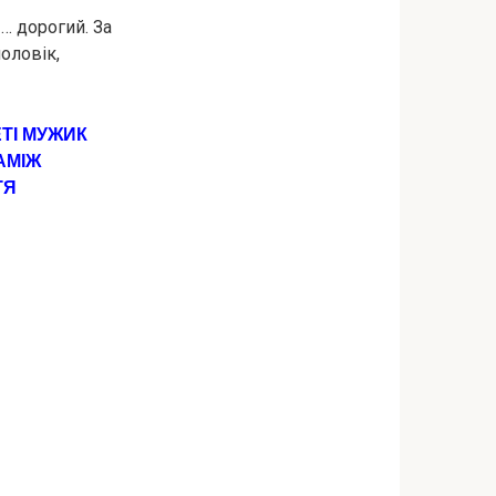
 … дорогий. За
чоловік,
ЕТІ МУЖИК
АМІЖ
ТЯ