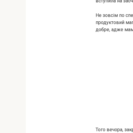
вступила на заоч
Не зовсім по сп
продуктовий мага
добре, адже мама
Того вечора, за