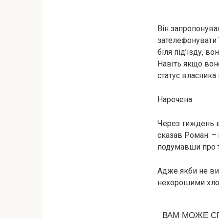
Він запропонував
зателефонувати ї
біля під’їзду, 
Навіть якщо вон
статус власника 
Наречена
Через тиждень ві
сказав Роман. – 
подумавши про те
Адже якби не ви
нехорошими хлоп