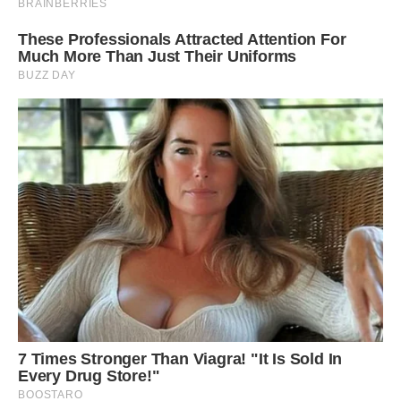
– Ти про це? – Вона виставила з-під столу ніжку, щоб я
ще раз помилувалася витонченим взуттям.
– Про це… І взагалі…
– Обожнюю ходити по магазинам. І часто просто не можу
втриматися, щоб не побалувати себе чимось таким себе…
Зрештою, жінка я чи ні? Маю право. До речі, – вона
критично оглянула мій сірий діловий піджак. – Тобі теж не
завадило б оновити гардероб.
– Над нами кредит висить, – зітхнула я. – Ігор не
дозволяє мені навіть близько підходити до магазинів з
одягом.
– Ти ходиш по магазинах з чоловіком ?! – дзвінко
розсміялася Марічка.
– Велику дурість важко придумати. Мужики і шопінг, як