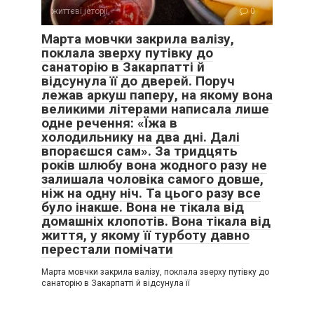
життєві історії
0
Марта мовчки закрила валізу,
поклала зверху путівку до
санаторію в Закарпатті й
відсунула її до дверей. Поруч
лежав аркуш паперу, на якому вона
великими літерами написала лише
одне речення: «Їжа в
холодильнику на два дні. Далі
впораєшся сам». За тридцять
років шлюбу вона жодного разу не
залишала чоловіка самого довше,
ніж на одну ніч. Та цього разу все
було інакше. Вона не тікала від
домашніх клопотів. Вона тікала від
життя, у якому її турботу давно
перестали помічати
Марта мовчки закрила валізу, поклала зверху путівку до
санаторію в Закарпатті й відсунула її