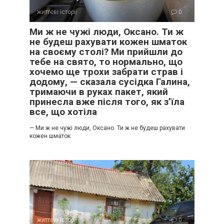
життєві історії
0
Ми ж не чужі люди, Оксано. Ти ж
не будеш рахувати кожен шматок
на своєму столі? Ми прийшли до
тебе на свято, то нормально, що
хочемо ще трохи забрати страв і
додому, — сказала сусідка Галина,
тримаючи в руках пакет, який
принесла вже після того, як з’їла
все, що хотіла
— Ми ж не чужі люди, Оксано. Ти ж не будеш рахувати
кожен шматок
життєві історії
0