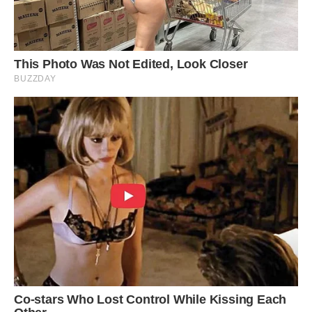
Наступної миті я з вереском повисла у Ігоря на шиї. Тому
що в згортку знайшла… той самий светр, яким місяць тому
милувалася у вітрині бутика.
– Догодив?