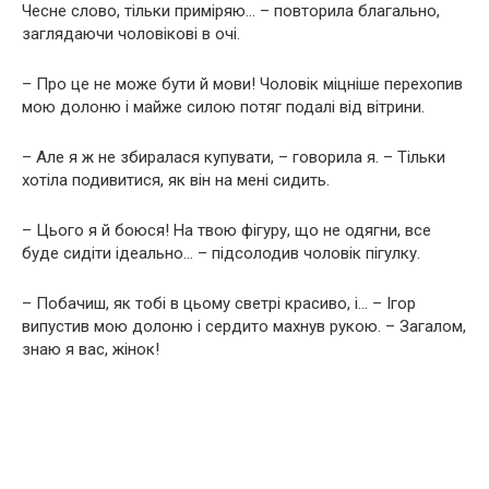
Чесне слово, тільки приміряю… – повторила благально,
заглядаючи чоловікові в очі.
– Про це не може бути й мови! Чоловік міцніше перехопив
мою долоню і майже силою потяг подалі від вітрини.
– Але я ж не збиралася купувати, – говорила я. – Тільки
хотіла подивитися, як він на мені сидить.
– Цього я й боюся! На твою фігуру, що не одягни, все
буде сидіти ідеально… – підсолодив чоловік пігулку.
– Побачиш, як тобі в цьому светрі красиво, і… – Ігор
випустив мою долоню і сердито махнув рукою. – Загалом,
знаю я вас, жінок!