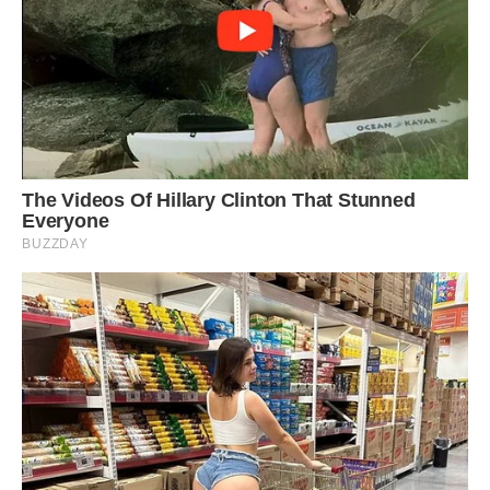
– Обожнюю!
– Я знаю. Але це не єдиний сюрприз. А ну, закрий очі.
Я слухняно заплющила очі і відчула, що чоловік вкладає
мені в руки якийсь згорток.
– А тепер можеш відкривати.