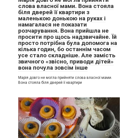
слова власної мами. Вона стояла
біля дверей її квартири з
маленькою донькою на руках і
намагалася не показати
розчарування. Вона прийшла не
просити про щось надзвичайне. Їй
просто потрібна була допомога на
кілька годин, бо останнім часом
усе стало складніше. Але замість
звичного «звісно, приводи дітей»
вона почула зовсім інше
Марія довго не могла прийняти слова власної мами.
Вона стояла біля дверей її квартири
життєві історії
0