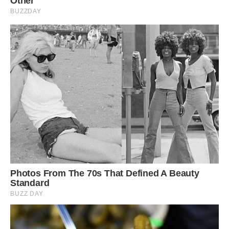
– Ти ще питаєш! Догодив – не те слово! А як же … А де …
Він же неймовірно дорогий!
– Люба, ти навіть не помітила, що я вже цілий місяць не
палю…
Як, по суті, мало потрібно жінці для щастя!
Передрук без посилання на ibilingua.com – заборонений!
Фото ілюстративне – psm7