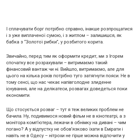
І сплачувати борг потрібно справно, інакше розпрощатися
і з уже виплаченої сумою, і з житлом – залишишся, як
бабка з “Золотої рибки”, у розбитого корита.
Звичайно, перед тим як оформити кредит, ми з Ігорем
спочатку все розрахували – витримаємо такий
фінансовий вантаж чи ні. Вийшло, витримаємо, але для
цього на кілька років потрібно туго затягнути пояси. Не в
тому сенсі, що нас чекає напівголодне злиденне
існування, але на делікатеси, розвагах доведеться поки
економити.
Що стосується розваг – тут я теж великих проблем не
бачила. Ну, подивимося новий фільм не в кінотеатрі, а з
монітора комп’ютера, лежачи в обнімку на дивані – чим
погано? А у відпустку не обов’язково їхати в Емірати і
навіть не в Одесу – нітрохи не гірше можна відпочити у