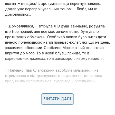
шопінг – це щось! І, зрозумівши, що перегнув палицю,
додав уже перепрошувальним тоном: – Люба, ми ж
домовлялися…
– Домовлялися, – зітхнула я. В душі, звичайно, розуміла,
що Ігор правий, але все моє жіноче єство бунтувало
проти таких обмежень. Особливо важко було виглядати
вічною попелюшкою на тлі принцес-колег, які, що не день,
хвалилися обновами. Особливо Марічка, чий стіл стояв
впритул до мого. То в новій блузці прийде, то в
карколомних джинсах, то в запаморочливому намисті…
– Напевно, твій благовірний заробляє мільйони, – не
втрималася я від дошкульного зауваження, коли вона
пред’явила колективу нові супермодні ботильйони.
– На п’ять тисяч менше мене, – кумедно зморщила
Марічка ніс.
ЧИТАТИ ДАЛІ
– Але ж ти… – я не договорила.