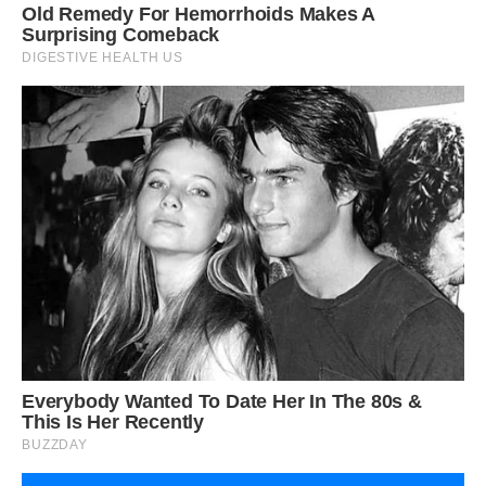
– Ну ти ж розумна дівчинка! Замість пельменів –
вареників з капустою нароби, замість оселедця – тюльки
купи, в плов замість свинини гриби поклади… Я тебе навчу.
Блузку я все-таки купила. Але Ігорю в своєму “гріху” так і
не зважилася зізнатися. І “вигуляти” обновку теж не
наважилась. А потім, коли почуття провини (адже, по суті,
обдурила чоловіка, порушила наш з ним договір) стало
зовсім нестерпним, дістала блузу зі схованки і віднесла
назад в магазин. Бірка була на місці, чек теж зберігся, так
що продавщиця без слів оформила повернення.
Все-таки спокійна совість – дуже приємна штука. Радість
від того, що тепер не доведеться брехати і