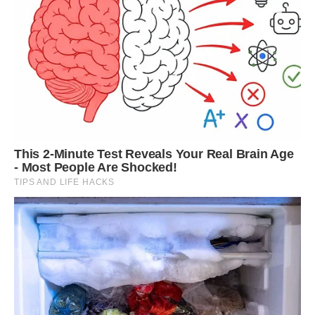
– У мене грошей з собою немає.
– А ми просто на екскурсію. Так би мовити, з ознайомчою
метою! Колега діяла як досвідчений змій, і я … так, слабка
все-таки людина, ось і я піддалася. “Тільки подивлюся, і
все …” – як заклинання повторювала по дорозі до
торгового центру.
І я стійко слідувала даній собі обіцянці, поки не побачила
її – неймовірно бузкову блузку. Піти, не примірявши цю
стовідсотково мою річ, я не могла. А тут ще Марічка
розсипалася в захоплених вигуках: “Супер! Сидить як
влита! Так класно гармонує за кольором з твоїм
піджаком!”, а потім зробила “контрольний”: – Хочеш,
позичу на неї грошей?
– А що я скажу чоловікові?