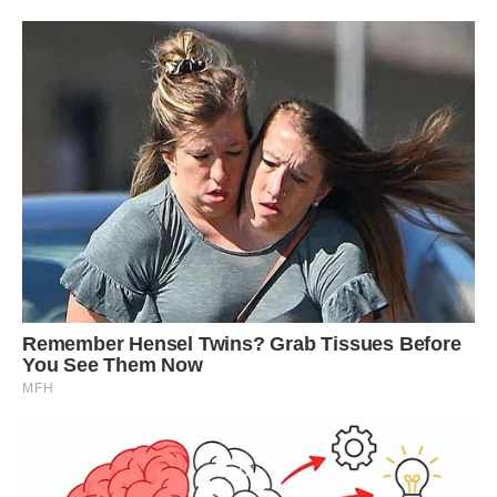
геній і лиходійство, абсолютно не сумісні! А давай в
обідню перерву пробіжимось по “Каравану”?