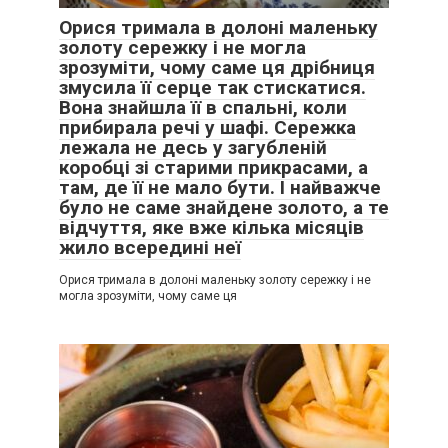
Орися тримала в долоні маленьку
золоту сережку і не могла
зрозуміти, чому саме ця дрібниця
змусила її серце так стискатися.
Вона знайшла її в спальні, коли
прибирала речі у шафі. Сережка
лежала не десь у загубленій
коробці зі старими прикрасами, а
там, де її не мало бути. І найважче
було не саме знайдене золото, а те
відчуття, яке вже кілька місяців
жило всередині неї
Орися тримала в долоні маленьку золоту сережку і не
могла зрозуміти, чому саме ця