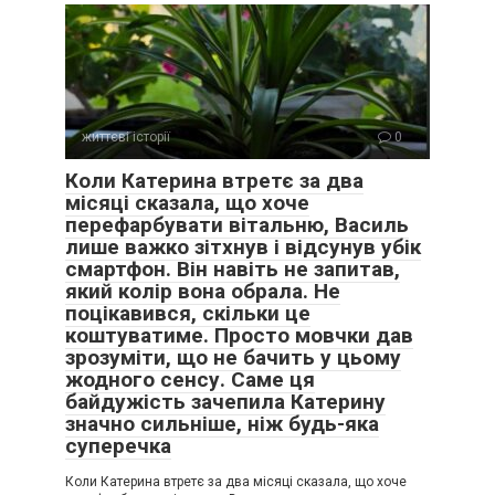
життєві історії
0
Коли Катерина втретє за два
місяці сказала, що хоче
перефарбувати вітальню, Василь
лише важко зітхнув і відсунув убік
смартфон. Він навіть не запитав,
який колір вона обрала. Не
поцікавився, скільки це
коштуватиме. Просто мовчки дав
зрозуміти, що не бачить у цьому
жодного сенсу. Саме ця
байдужість зачепила Катерину
значно сильніше, ніж будь-яка
суперечка
Коли Катерина втретє за два місяці сказала, що хоче