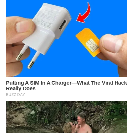
викручуватися, була незрівнянно сильнішою, ніж недавня
радість володіння новою річчю. Коли в той день я
повернулася з роботи, Ігор вже був удома і, щось
наспівуючи, готував на кухні.
– Що у нас на вечерю? – весело запитала я: настрій був
просто чудовим.
Чоловік дзвінко поцілував мене в щоку:
– На вечерю у нас деруни.