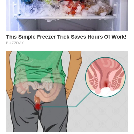
– Подумаєш, проблема! Скажи, що в секонді купила за
три копійки – я завжди так роблю.
– А віддавати з чого?