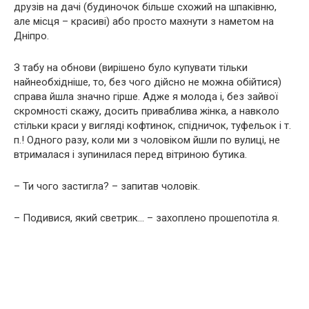
друзів на дачі (будиночок більше схожий на шпаківню,
але місця – красиві) або просто махнути з наметом на
Дніпро.
З табу на обнови (вирішено було купувати тільки
найнеобхідніше, то, без чого дійсно не можна обійтися)
справа йшла значно гірше. Адже я молода і, без зайвої
скромності скажу, досить приваблива жінка, а навколо
стільки краси у вигляді кофтинок, спідничок, туфельок і т.
п.! Одного разу, коли ми з чоловіком йшли по вулиці, не
втрималася і зупинилася перед вітриною бутика.
– Ти чого застигла? – запитав чоловік.
– Подивися, який светрик… – захоплено прошепотіла я.