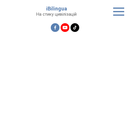
Перейти
iBilingua
до
На стику цивілізацій
вмісту