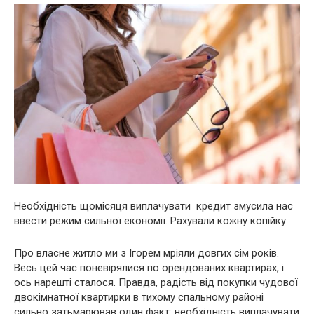
Необхідність щомісяця виплачувати кредит змусила нас
ввести режим сильної економії. Рахували кожну копійку.
Про власне житло ми з Ігорем мріяли довгих сім років.
Весь цей час поневірялися по орендованих квартирах, і
ось нарешті сталося. Правда, радість від покупки чудової
двокімнатної квартирки в тихому спальному районі
сильно затьмарював один факт: необхідність виплачувати