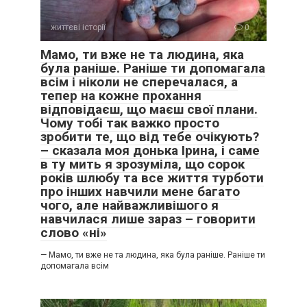
життєві історії
0
Мамо, ти вже не та людина, яка
була раніше. Раніше ти допомагала
всім і ніколи не сперечалася, а
тепер на кожне прохання
відповідаєш, що маєш свої плани.
Чому тобі так важко просто
зробити те, що від тебе очікують?
– сказала моя донька Ірина, і саме
в ту мить я зрозуміла, що сорок
років шлюбу та все життя турботи
про інших навчили мене багато
чого, але найважливішого я
навчилася лише зараз – говорити
слово «ні»
— Мамо, ти вже не та людина, яка була раніше. Раніше ти
допомагала всім