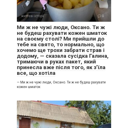
життєві історії
0
Ми ж не чужі люди, Оксано. Ти ж
не будеш рахувати кожен шматок
на своєму столі? Ми прийшли до
тебе на свято, то нормально, що
хочемо ще трохи забрати страв і
додому, — сказала сусідка Галина,
тримаючи в руках пакет, який
принесла вже після того, як з’їла
все, що хотіла
— Ми ж не чужі люди, Оксано. Ти ж не будеш рахувати
кожен шматок