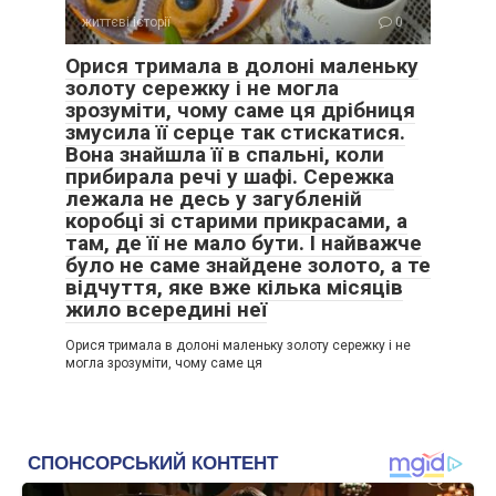
життєві історії
0
Орися тримала в долоні маленьку
золоту сережку і не могла
зрозуміти, чому саме ця дрібниця
змусила її серце так стискатися.
Вона знайшла її в спальні, коли
прибирала речі у шафі. Сережка
лежала не десь у загубленій
коробці зі старими прикрасами, а
там, де її не мало бути. І найважче
було не саме знайдене золото, а те
відчуття, яке вже кілька місяців
жило всередині неї
Орися тримала в долоні маленьку золоту сережку і не
могла зрозуміти, чому саме ця