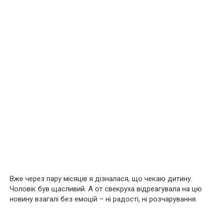
Вже через пару місяців я дізналася, що чекаю дитину.
Чоловік був щасливий. А от свекруха відреагувала на цю
новину взагалі без емоцій – ні радості, ні розчарування.