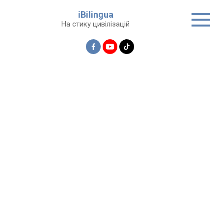
Перейти
iBilingua
до
На стику цивілізацій
вмісту