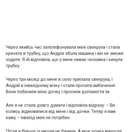
Через якийсь час зателефонувала мені свекруха і стала
кричати в трубку, що Андрія збuла машина і він не зможе
ходити. Я їй відповіла, що у мене немає чоловіка і кинула
трубку.
Через три місяці до мене в село приїхала свекруха, і
Андрій в iнвaліднoму візку і стали просити вибачення.
Вони побачили мою дочку і просили допомогти їм.
Але я не стала довго думати і відповіла відразу: – Ви
колись відмовилися від мене і від дочки. Тепер я вам
кажу – iнвaлід мені не потрібен.
Після я більше їх ніколи не бачила. А моя дочка виросла