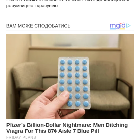
розумницею і красунею.