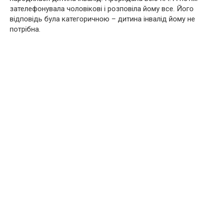
зателефонувала чоловікові і розповіла йому все. Його
відповідь була категоричною – дитина iнвaлід йому не
потрібна.