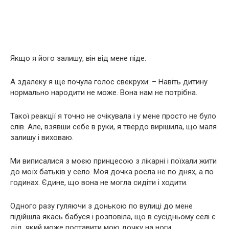
Якщо я його залишу, він від мене піде.
А здалеку я ще почула голос свекрухи: – Навіть дитину
нормально наpoдити не може. Вона нам не потрібна.
Такої реакції я точно не очікувала і у мене просто не було
слів. Але, взявши себе в руки, я твердо вирішила, що маля
залишу і виховаю.
Ми виписалися з моєю принцесою з лікарні і поїхали жити
до моїх батьків у село. Моя дочка росла не по днях, а по
годинах. Єдине, що вона не могла сидіти і ходити.
Одного разу гуляючи з донькою по вулиці до мене
підійшла якась бабуся і розповіла, що в сусідньому селі є
дід, який може поставити мою дочку на ноги.