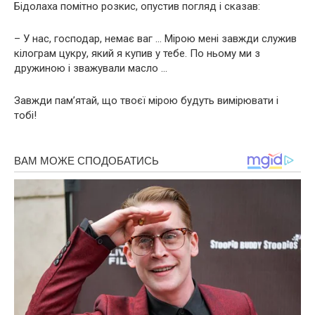
Бідолаха помітно розкис, опустив погляд і сказав:
– У нас, господар, немає ваг … Мірою мені завжди служив
кілограм цукру, який я купив у тебе. По ньому ми з
дружиною і зважували масло …
Завжди пам’ятай, що твоєї мірою будуть вимірювати і
тобі!