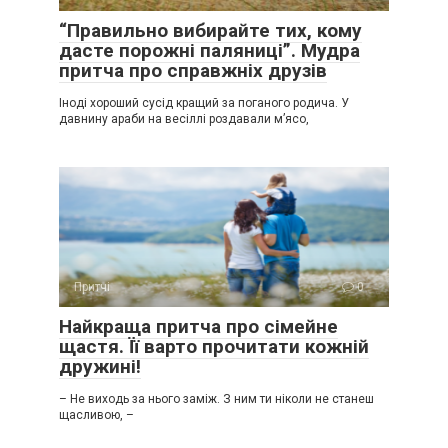
“Правильно вибирайте тих, кому
дасте порожні паляниці”. Мудра
притча про справжніх друзів
Іноді хороший сусід кращий за поганого родича. У
давнину араби на весіллі роздавали м’ясо,
Притчі
0
Найкраща притча про сімейне
щастя. Її варто прочитати кожній
дружині!
– Не виходь за нього заміж. З ним ти ніколи не станеш
щасливою, –