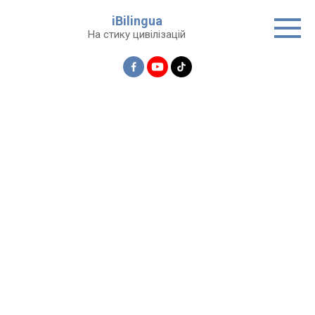
Перейти
iBilingua
до
На стику цивілізацій
вмісту