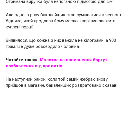
Отримана виручка була непоганою підмогою для сім’ї.
Але одного разу бакалейщик став сумніватися в чесності
бідняка, який продавав йому масло, і вирішив зважити
куплені порції.
Виявилося, що кожна з них важила не кілограми, а 900
грам. Це дуже розсердило чоловіка.
Читайте також:
Молитва на повернення боргу і
позбавлення від кредитів
На наступний ранок, коли той самий жебрак знову
прийшов в магазин, бакалейщик роздратовано сказав: