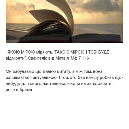
,,ЯКОЮ МІРОЮ міряють, ТАКОЮ МІРОЮ І ТОБІ БУДЕ
відміряти”. Євангеліє від Матвія. Мф.7: 1-6
Ми забуваємо цю давню цитату, а між тим, вона
залишається актуальною. І той, хто без наміру робить що-
небудь для свого наставника, ніколи не запідозрить і
його в брехні.