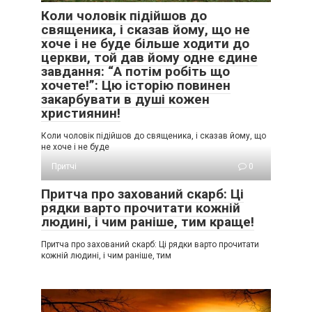
Коли чоловік підійшов до
священика, і сказав йому, що не
хоче і не буде більше ходити до
церкви, той дав йому одне єдине
завдання: “А потім робіть що
хочете!”: Цю історію повинен
закарбувати в душі кожен
християнин!
Коли чоловік підійшов до священика, і сказав йому, що
не хоче і не буде
Притчі
0
Притча про захований скарб: Ці
рядки варто прочитати кожній
людині, і чим раніше, тим краще!
Притча про захований скарб: Ці рядки варто прочитати
кожній людині, і чим раніше, тим