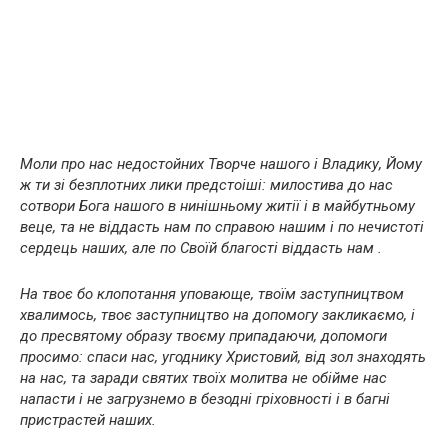
Моли про нас недостойних Творче нашого і Владику, Йому
ж ти зі безплотних лики предстоіші: милостива до нас
сотвори Бога нашого в нинішньому житії і в майбутньому
веце, та не віддасть нам по справою нашим і по нечистоті
сердець наших, але по Своїй благості віддасть нам .
На твоє бо клопотання уповающе, твоїм заступництвом
хвалимось, твоє заступництво на допомогу закликаємо, і
до пресвятому образу твоєму припадаючи, допомоги
просимо: спаси нас, угоднику Христовий, від зол знаходять
на нас, та заради святих твоїх молитва не обійме нас
напасти і не загрузнемо в безодні гріховності і в багні
пристрастей наших.