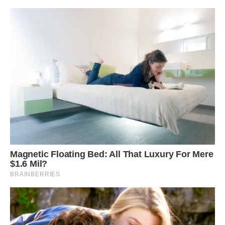
І раптом трапляється форс-мажор: людину звільняють з
роботи, він тяжко хворіє і стає інвалідом. Він втрачає
можливість спокійно спати, пропадає спокій в душі, його
турбує сам факт наявності боргу, дзвінки з банку і
загрози колекторських агентств.
Як вилізти з боргів і кредитів за допомогою молитов?
Православна церква не схвалює використання змов і
язичницьких ритуалів. Традиційна молитва – головна
зброя для боротьби з життєвими труднощами.
Звертатися з проханням можна як до самого Господа
Бога, так і до святих, які протегують в тій чи іншій біді, а
також до свого «іменним» святому.
Найголовніше умова при цьому – знати, що по вірі нашій
отримаємо, і керуватися словами з Євангелія від Матвія