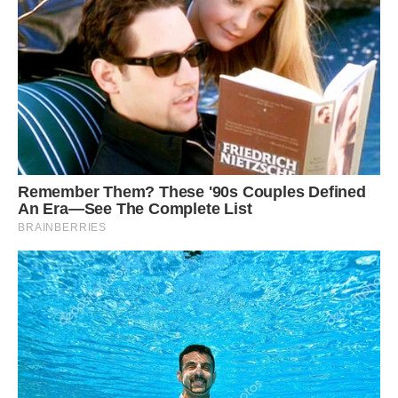
(Мт., 7, 7): «Просіть, і дасться вам буде, шукайте, і
знайдете, стукайте, і відчинять вам; бо кожен, хто просить
одержує, хто шукає знаходить, а хто стукає відчинять ».
Є ще кілька рекомендацій, як поводитися з молитвою про
позбавлення від боргів.