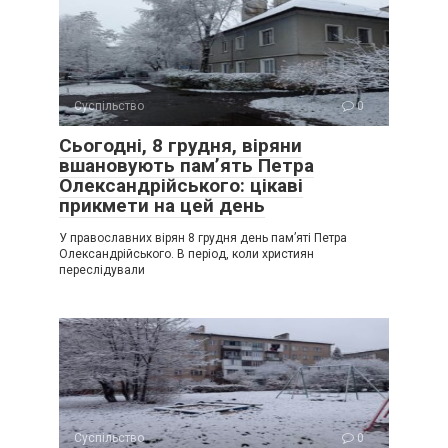
Суспільство
0
Сьогодні, 8 грудня, віряни
вшановують пам’ять Петра
Олександрійського: цікаві
прикмети на цей день
У православних вірян 8 грудня день пам’яті Петра
Олександрійського. В період, коли християн
переслідували
Невигадані історій про позбавлення по молитвам безліч . І
практично всі вони можуть характеризуватися словом
Суспільство
0