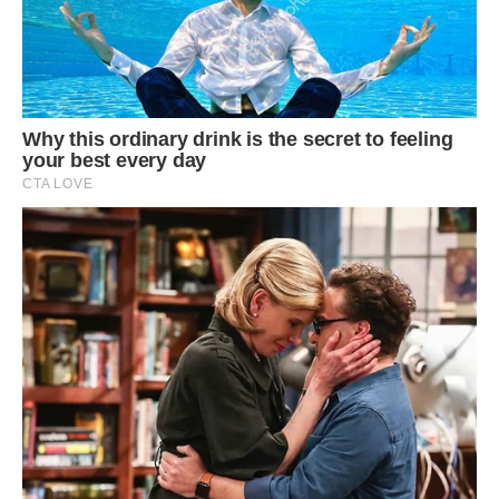
Мало хто з віруючих сприймають священні рядки
церковнослов’янською мовою. Молитися можна своїми
словами . Адже головне тут – ваше особисте звернення
до Бога. Це може бути виглядати приблизно так:
«Помилуй мене грішного, Милостивий і Людинолюбний
Господь! Змилуйся наді мною, грішним і окаянним
людиною, в пристрастях і гріхах живуть.
Допоможи мені, Милосердний, віддати борги, поміняти
свою діяльність, змінити своє життя, розрахуватися з
усіма боргами своїми, вийти з печалі, зневіри і відчаю
гріховного. Змилуйся, Істинний Єдиний Господь мій, Ісус