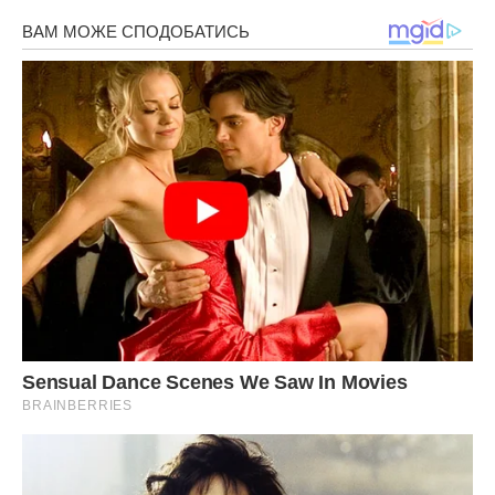
зневаги захисти, пастирі в міцності духу утверди, народ і
країну нашу в світі і безтурботний збережи, про
позбавлених в передсмертний час причастя Святих
Христових Тайн умоли: ти наша надія і сподівання, швидке
услишаніе і позбавлення, тобі подяку возсилаємо і з тобою
славимо Отця і Сина і Святого Духа, нині і повсякчас, і на
віки віків. Амінь.
Читайте також:
Молитва на хороше ставлення
свекрухи: на спокій в будинку, щоб не втручалась в
сімейне життя і позбутися від причіпок, докучань
Підготовка до молитовного праці
Не кожна людина вступає в стіни Божого Храму з добрим
серцем і чистими помислами.