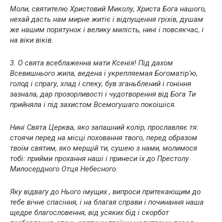
Моли, святителю Христовий Миколу, Христа Бога нашого,
нехай дасть нам мирне житіє і відпущення гріхів, душам
же нашим порятунок і велику милість, нині і повсякчас, і
на віки віків.
3. О свята всеблаженна мати Ксенія! Під дахом
Всевишнього жила, ведена і укрепляемая Богоматір’ю,
голод і спрагу, хлад і спеку, був зганьблений і гоніння
зазнала, дар прозорливості і чудотворення від Бога Ти
прийняла і під захистом Всемогушаго покоішіся.
Нині Свята Церква, яко запашний колір, прославляє тя:
стоячи перед на місці поховання твого, перед образом
твоїм святим, яко мерщій ти, сушею з нами, молимося
тобі: прийми прохання наші і принеси їх до Престолу
Милосердного Отця Небесного.
Яку відвагу до Нього імущих , випроси притекающим до
тебе вічне спасіння, і на благая справи і починання наша
щедре благословення, від усяких бід і скорбот