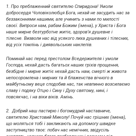
1. Про преблаженний святителю Спиридона! Умоли
добросердя Чоловіколюбця Бога, нехай не засудить нас за
беззаконнями нашими, але учинить з нами по милості
своєї. Випроси нам, рабам Божим (імена), у Христа і Бога
наше мирне безтурботне житіє, здоров’я душевне і
тілесне. Визволи нас від усякого лиха душевних і тілесних,
від усіх томлінь і диявольських наклепів.
Поминай нас перед престолом Вседержителя і умоли
Господа, нехай дасть багатьох наших гріхів прощення,
безбідне і мирне житіє нехай дасть нам, cмepті ж живота
непосоромлена і мирних та й блаженства вічного в
майбутньому веце сподобив нас, так невпинно возсилаємо
славу і подяку Отцю і Сину і Духу святому, нині, і
повсякчас, і на віки віків. Амінь.
2. Добрий наш пастирю і богомудрий наставниче,
святителю Христовий Миколу! Почуй нас грішних (імена),
що моляться тобі і закликають на допомогу швидке
заступництво твоє: побач нас немічних, звідусіль