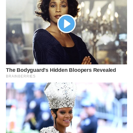
Але для того щоб Христові Угодники почули зітхання
стражденних, необхідно відмовитися від гордині, бути
смиренним, мати добру і всепрощающую душу, світлі