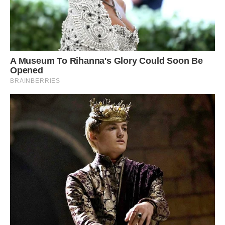
помисли і любов в серці.
Якщо людина згрішила – він зобов’язаний покаятися
перед Богом у Таїнстві сповіді і тримати відповідь за свої
вчинки.
Молитва на повернення боргу допоможе не тільки
скинути з плечей важку ношу матеріальних обов’язків, а й
вибрати шлях очищення душі, знайти віру в
справедливість і доброту Христа.
Як правильно молитися
Молитовне прохання – це щира розмова людини зі
святим, прохання про допомогу.
Важливо бути віруючим православним християнином,
вести благочестиве життя, брати участь в церковних
Таїнствах, звільнятися від накопичених гріхів.