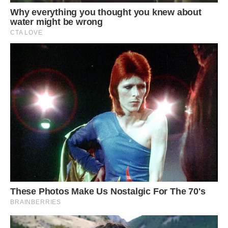
1. Вимовляти прохання слід щиро, без обману і облуди.
2. Перед початком моління необхідно принести вибачення
за свої гріхи, вчинені свідомо чи несвідомо.
3. Під час звернення до святого слід бути зосередженим
на своїх словах, не відволікатися на сторонні розмови і
думки (це підступи диявола, що мріє роздобути грішну
душу).
4. Текст потрібно вимовляти чітко і ясно, з бажанням бути
почутим.
5. Не варто зачитувати його слова про себе, це не принесе
ніякої користі (читати потрібно пошепки або вголос).
6. Просити святого про допомогу потрібно не один раз,
трапляється так, що людина чекає просимого кілька
років.