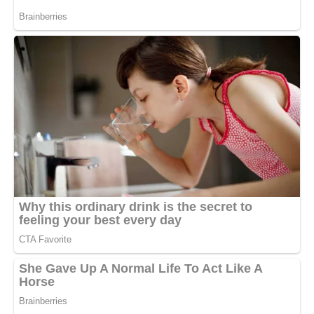
Поминай нас перед престолом Вседержителя і умоли
Господа, нехай дасть багатьох наших гріхів прощення,
безбідне і мирне житіє нехай дасть нам, cмepті ж живота
непосоромлена і мирних та й блаженства вічного в
майбутньому веце сподобив нас, так невпинно возсилаємо
славу і подяку Отцю і Сину і Духу святому, нині, і
повсякчас, і на віки віків. Амінь. »
Молитва святому Миколаю Чудотворцю:
«Про Всесвятий Миколу, догоджаючи преізрядний