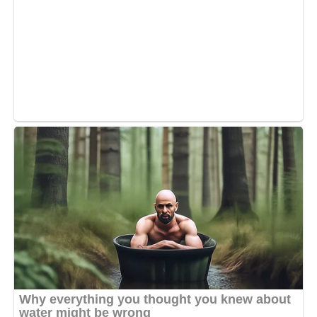
Господній, теплий наш заступнику, і всюди в скорботах
швидкий помічнику!
Поможи мені, грішному і смутному, в цьому житті, умоли
Господа Бога дарував ми залишення всіх моїх гріхів, еліко
згрішив від юності моєї, у всьому житії моєму, справою,
словом, помислом і всіма моїми почуттями;
І під кінець душі моєї допоможи мені, окаянному, умоли
Господа Бога, всього творіння Творче, избавити ма
повітряних митарств і вічної муки; да завжди прославляю
Отця, і Сина, і Святого Духа, і твоє милостиво
предстательство, нині і повсякчас, і на віки віків. Амінь.»
Молитви читаються регулярно, бажано стоячи перед
образами святих, до яких звертаєтеся. Старанна молитва
допоможе позбутися від боргів і розрахуватися з
кредитами, розібратися з іншими фінансовими
проблемами.