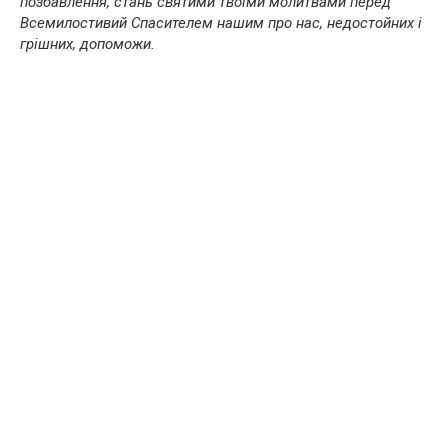
позбавлення, стань святими твоїми молитвами перед
Всемилостивий Спасителем нашим про нас, недостойних і
грішних, допоможи.