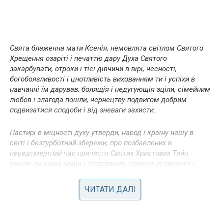
Свята блаженна мати Ксенія, немовлята світлом Святого
Хрещення озаріті і печаттю дару Духа Святого
закарбувати, отроки і тієї дівчини в вірі, чесності,
богобоязливості і цнотливість вихованням ти і успіхи в
навчанні їм дарував; болящія і недугующія зціли, сімейним
любов і злагода пошли, чернецтву подвигом добрим
подвизатися сподоби і від зневаги захисти.
Пастирі в міцності духу утверди, народ і країну нашу в
світі і безтурботний збережи, про позбавлених в
передсмертний час причастя Святих Христових Тайн
умоли: ти наша надія і сподівання, швидке услишаніе і
позбавлення, тобі подяку віддаємо і з тобою славимо Отця
і Сина і Святого Духа, нині і повсякчас, і на віки віків.
ЧИТАТИ ДАЛІ
Амінь.
Xернецтву подвигом добрим подвизатися сподоби і від