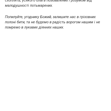
схоплять, усякого блага позбавлених і розумом від
малодушності потьмарених.
Попилуйте, угоднику Божий, залишите нас в гріховних
полоні бити, та не будемо в радість ворогом нашим і не
помремо в лукавих діяннях наших.