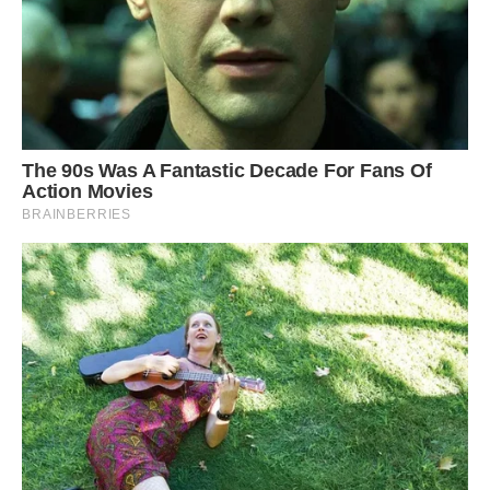
7. Якщо ніяк не виходить домогтися бажаного, то не
варто грішити, ганити Бога і втрачати віру – Господь
обов’язково винагородить прохача за терпіння і
смирення.
8. Бажано, крім молитви, читати 40 днів акафіст святому,
але ця дія може осилити не кожен (на молитовний подвиг
необхідно заручитися благословенням священика).
9. Під час постів акафіст читати не можна, але молитися
потрібно щодня.
Звідки беруться борги і кредити
Звичайно ж, від нерозумного використання фінансів,
часто в тому випадку, коли бажання витратити гроші
вище можливості заробити їх достатня кількість.
Часто трапляється так, що людині зручно мати річ, яка, в
реальності ще не вважається його особистим майном,