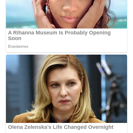
Умоли добросердя Чоловіколюбця Бога, нехай не засудить
нас за беззаконнями нашими, але учинить з нами по
милості своєї.
Випроси нам, рабам Божим (імена), у Христа і Бога наше
мирне і безтурботне житіє, здоров’я душевне і тілесне.
Визволи нас від усякого лиха душевних і тілесних, від усіх
томлінь і диявольських наклепів.