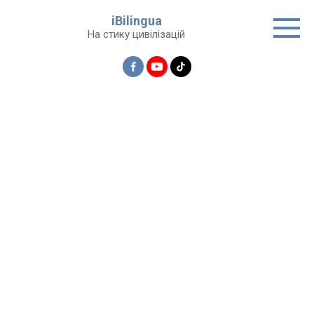
Перейти
iBilingua
до
На стику цивілізацій
вмісту