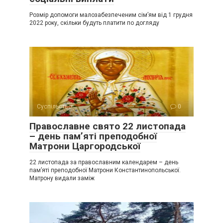
проблемами, допомагає святитель Святий Спиридон .
Розмір допомоги малозабезпеченим сім’ям від 1 грудня
Протягом всієї своєї земного життя він зробив величезну
2022 року, скільки будуть платити по догляду
кількість чудес. Чудеса ці тривають і нині.
Суспільство
0
Православне свято 22 листопада
– день пам’яті преподобної
Матрони Царгородської
22 листопада за православним календарем – день
пам’яті преподобної Матрони Константинопольської.
Матрону видали заміж