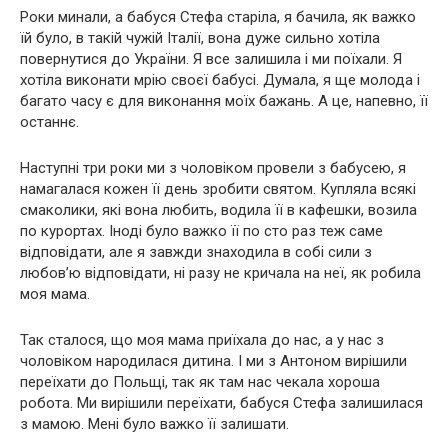
Роки минали, а бабуся Стефа старіла, я бачила, як важко
їй було, в такій чужій Італії, вона дуже сильно хотіла
повернутися до України. Я все залишила і ми поїхали. Я
хотіла виконати мрію своєї бабусі. Думала, я ще молода і
багато часу є для виконання моїх бажань. А це, напевно, її
останнє.
Наступні три роки ми з чоловіком провели з бабусею, я
намагалася кожен її день зробити святом. Купляла всякі
смаколики, які вона любить, водила її в кафешки, возила
по курортах. Іноді було важко її по сто раз теж саме
відповідати, але я завжди знаходила в собі сили з
любов’ю відповідати, ні разу не кричала на неї, як робила
моя мама.
Так сталося, що моя мама приїхала до нас, а у нас з
чоловіком народилася дитина. І ми з Антоном вирішили
переїхати до Польщі, так як там нас чекала хороша
робота. Ми вирішили переїхати, бабуся Стефа залишилася
з мамою. Мені було важко її залишати.