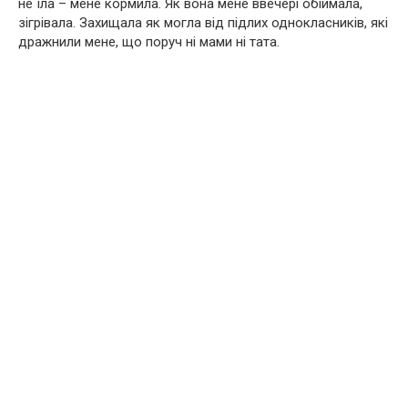
не їла – мене кормила. Як вона мене ввечері обіймала,
зігрівала. Захищала як могла від підлих однокласників, які
дражнили мене, що поруч ні мами ні тата.