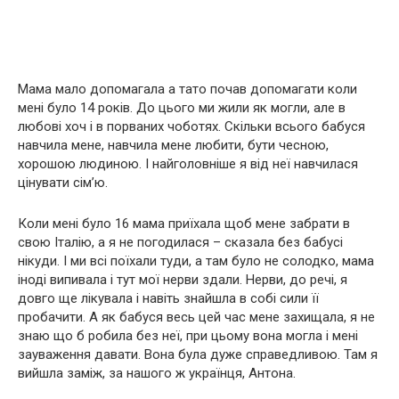
Мама мало допомагала а тато почав допомагати коли
мені було 14 років. До цього ми жили як могли, але в
любові хоч і в порваних чоботях. Скільки всього бабуся
навчила мене, навчила мене любити, бути чесною,
хорошою людиною. І найголовніше я від неї навчилася
цінувати сім’ю.
Коли мені було 16 мама приїхала щоб мене забрати в
свою Італію, а я не погодилася – сказала без бабусі
нікуди. І ми всі поїхали туди, а там було не солодко, мама
іноді випивала і тут мої нерви здали. Нерви, до речі, я
довго ще лікувала і навіть знайшла в собі сили її
пробачити. А як бабуся весь цей час мене захищала, я не
знаю що б робила без неї, при цьому вона могла і мені
зауваження давати. Вона була дуже справедливою. Там я
вийшла заміж, за нашого ж українця, Антона.