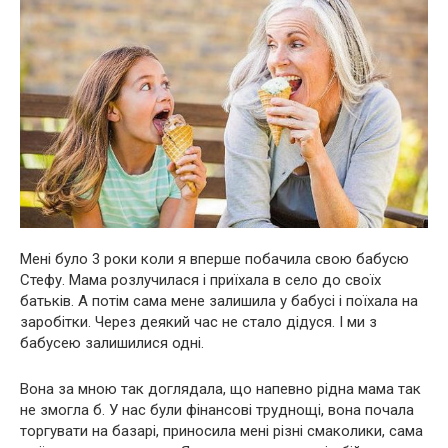
Мені було 3 роки коли я вперше побачила свою бабусю
Стефу. Мама розлучилася і приїхала в село до своїх
батьків. А потім сама мене залишила у бабусі і поїхала на
заробітки. Через деякий час не стало дідуся. І ми з
бабусею залишилися одні.
Вона за мною так доглядала, що напевно рідна мама так
не змогла б. У нас були фінансові труднощі, вона почала
торгувати на базарі, приносила мені різні смаколики, сама