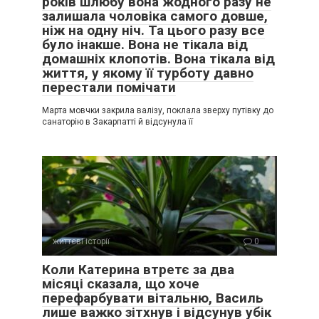
років шлюбу вона жодного разу не
залишала чоловіка самого довше,
ніж на одну ніч. Та цього разу все
було інакше. Вона не тікала від
домашніх клопотів. Вона тікала від
життя, у якому її турботу давно
перестали помічати
Марта мовчки закрила валізу, поклала зверху путівку до
санаторію в Закарпатті й відсунула її
життєві історії
0
Коли Катерина втретє за два
місяці сказала, що хоче
перефарбувати вітальню, Василь
лише важко зітхнув і відсунув убік