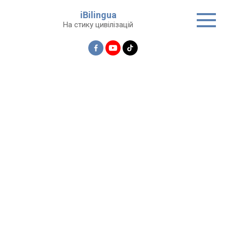
Перейти
iBilingua
до
На стику цивілізацій
вмісту