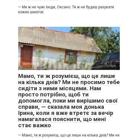
— Ми ж не чужі люди, Оксано. Ти ж не будеш рахувати
кожен шматок
життєві історії
0
Мамо, ти ж розумієш, що це лише
на кілька днів? Ми не просимо тебе
сидіти з ними місяцями. Нам
просто потрібно, щоб ти
допомогла, поки ми вирішимо свої
справи, — сказала моя донька
Ірина, коли я вже втретє за вечір
намагалася пояснити, що мені
стає важко
— Мамо, ти ж розумієш, що це лише на кілька днів? Ми не