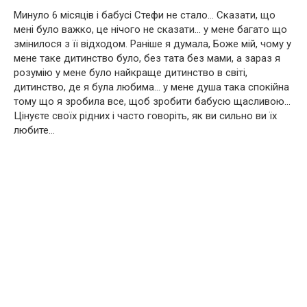
Минуло 6 місяців і бабусі Стефи не стало… Сказати, що
мені було важко, це нічого не сказати… у мене багато що
змінилося з її відходом. Раніше я думала, Боже мій, чому у
мене таке дитинство було, без тата без мами, а зараз я
розумію у мене було найкраще дитинство в світі,
дитинство, де я була любима… у мене душа така спокійна
тому що я зробила все, щоб зробити бабусю щасливою…
Цінуєте своїх рідних і часто говоріть, як ви сильно ви їх
любите…