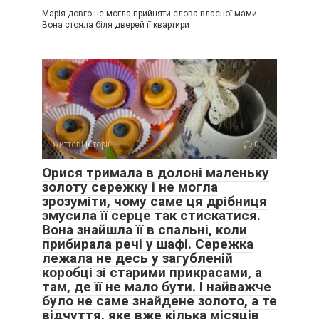
Марія довго не могла прийняти слова власної мами.
Вона стояла біля дверей її квартири
життєві історії
0
Орися тримала в долоні маленьку
золоту сережку і не могла
зрозуміти, чому саме ця дрібниця
змусила її серце так стискатися.
Вона знайшла її в спальні, коли
прибирала речі у шафі. Сережка
лежала не десь у загубленій
коробці зі старими прикрасами, а
там, де її не мало бути. І найважче
було не саме знайдене золото, а те
відчуття, яке вже кілька місяців