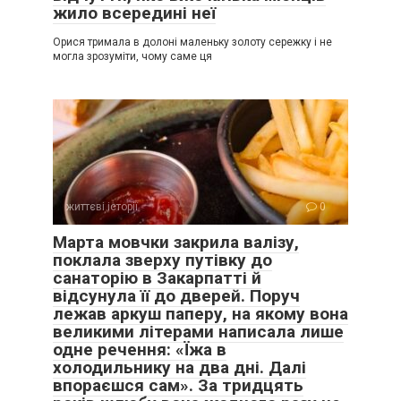
жило всередині неї
Орися тримала в долоні маленьку золоту сережку і не
могла зрозуміти, чому саме ця
життєві історії
0
Марта мовчки закрила валізу,
поклала зверху путівку до
санаторію в Закарпатті й
відсунула її до дверей. Поруч
лежав аркуш паперу, на якому вона
великими літерами написала лише
одне речення: «Їжа в
холодильнику на два дні. Далі
впораєшся сам». За тридцять