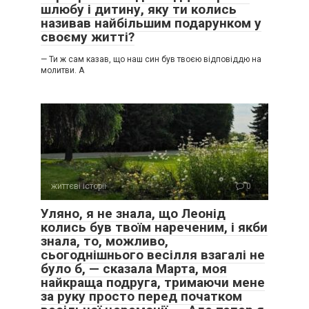
шлюбу і дитину, яку ти колись
називав найбільшим подарунком у
своєму житті?
— Ти ж сам казав, що наш син був твоєю відповіддю на
молитви. А
життєві історії
0
Уляно, я не знала, що Леонід
колись був твоїм нареченим, і якби
знала, то, можливо,
сьогоднішнього весілля взагалі не
було б, — сказала Марта, моя
найкраща подруга, тримаючи мене
за руку просто перед початком