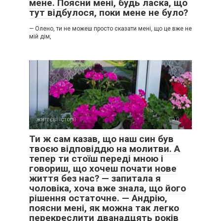
мене. Поясни мені, будь ласка, що
тут відбулося, поки мене не було?
— Олено, ти не можеш просто сказати мені, що це вже не
мій дім,
життєві історії
0
Ти ж сам казав, що наш син був
твоєю відповіддю на молитви. А
тепер ти стоїш переді мною і
говориш, що хочеш почати нове
життя без нас? — запитала я
чоловіка, хоча вже знала, що його
рішення остаточне. — Андрію,
поясни мені, як можна так легко
перекреслити дванадцять років