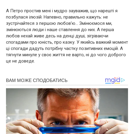
А Петро простив мені і мудро зауважив, що нарешті я
позбулася ілюзій. Напевно, правильно кажуть: не
зустрічайтеся з першою любов’ю… Змінюємося ми,
змінюються люди і наше ставлення до них. А перша
любов нехай живе десь на денці душі, зігріваючи
спогадами про юність, про казку. У якийсь важкий момент
ці спогади дадуть потрібну частку позитивних емоцій. А
тягнути минуле у своє життя не варто, ні до чого доброго
це не доведе.