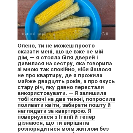
життєві історії
0
Олено, ти не можеш просто
сказати мені, що це вже не мій
дім, — я стояла біля дверей і
дивилася на сестру, яка говорила
зі мною так спокійно, ніби йшлося
не про квартиру, де я прожила
майже двадцять років, а про якусь
стару річ, яку давно перестали
використовувати. — Я залишила
тобі ключі на два тижні, попросила
поливати квіти, забирати пошту й
наглядати за квартирою. Я
повернулася з Італії й тепер
дізнаюся, що ти вирішила
розпорядитися моїм житлом без