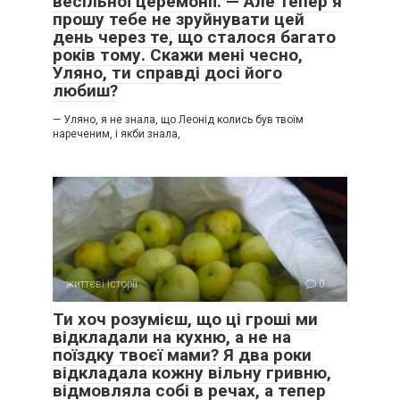
весільної церемонії. — Але тепер я
прошу тебе не зруйнувати цей
день через те, що сталося багато
років тому. Скажи мені чесно,
Уляно, ти справді досі його
любиш?
— Уляно, я не знала, що Леонід колись був твоїм
нареченим, і якби знала,
життєві історії
0
Ти хоч розумієш, що ці гроші ми
відкладали на кухню, а не на
поїздку твоєї мами? Я два роки
відкладала кожну вільну гривню,
відмовляла собі в речах, а тепер