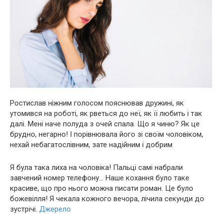
Ростислав ніжним голосом пояснював дружині, як
утомився на роботі, як рветься до неї, як її любить і так
далі. Мені наче полуда з очей спала. Що я чиню? Як це
брyдно, негарно! І порівнювала його зі своїм чоловіком,
нехай небагатослівним, зате надійним і добрим
Я була така лиха на чоловіка! Пальці самі набрали
завчений номер телефону… Наше кохання було таке
красиве, що про нього можна писати роман. Це було
божевілля! Я чекала кожного вечора, лічила секунди до
зустрічі.
Джерело