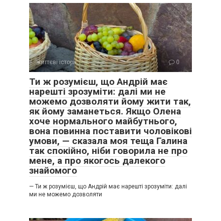
життєві історії
0
Ти ж розумієш, що Андрій має
нарешті зрозуміти: далі ми не
можемо дозволяти йому жити так,
як йому заманеться. Якщо Олена
хоче нормального майбутнього,
вона повинна поставити чоловікові
умови, — сказала моя теща Галина
так спокійно, ніби говорила не про
мене, а про якогось далекого
знайомого
— Ти ж розумієш, що Андрій має нарешті зрозуміти: далі
ми не можемо дозволяти