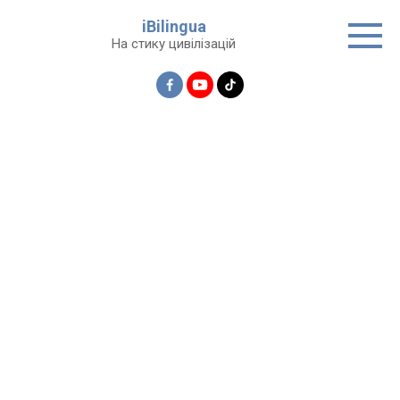
Перейти
iBilingua
до
На стику цивілізацій
вмісту