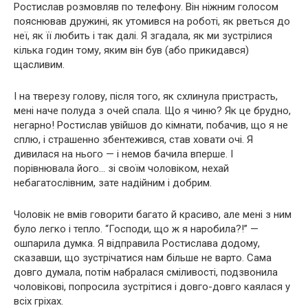
Ростислав розмовляв по телефону. Він ніжним голосом
пояснював дружині, як утомився на роботі, як рветься до
неї, як її любить і так далі. Я згадала, як ми зустрілися
кілька годин тому, яким він був (або прикидався)
щасливим.
І на тверезу голову, після того, як схлинула пpиcтрасть,
мені наче полуда з очей спала. Що я чиню? Як це брyдно,
негарно! Ростислав увійшов до кімнати, побачив, що я не
сплю, і страшенно збентежився, став ховати очі. Я
дивилася на нього — і немов бачила вперше. І
порівнювала його… зі своїм чоловіком, нехай
небагатослівним, зате надійним і добрим.
Чоловік не вмів говорити багато й красиво, але мені з ним
було легко і тепло. “Господи, що ж я наробила?!” —
ошпарила думка. Я відправила Ростислава додому,
сказавши, що зустрічатися нам більше не варто. Сама
довго думала, потім набралася сміливості, подзвонила
чоловікові, попросила зустрітися і довго-довго каялася у
всіх гріхах.