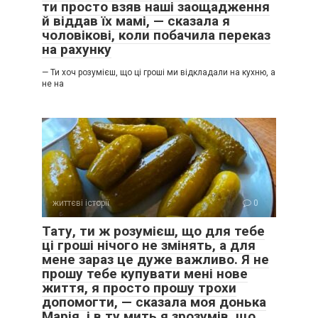
ти просто взяв наші заощадження
й віддав їх мамі, — сказала я
чоловікові, коли побачила переказ
на рахунку
— Ти хоч розумієш, що ці гроші ми відкладали на кухню, а
не на
життєві історії
0
Тату, ти ж розумієш, що для тебе
ці гроші нічого не змінять, а для
мене зараз це дуже важливо. Я не
прошу тебе купувати мені нове
життя, я просто прошу трохи
допомогти, — сказала моя донька
Марія, і в ту мить я зрозумів, що