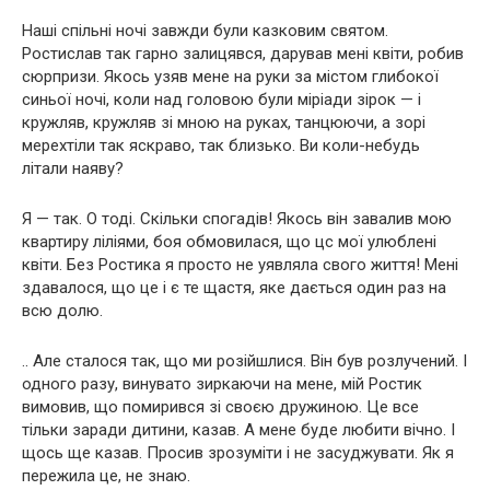
Наші спільні ночі завжди були казковим святом.
Ростислав так гарно залицявся, дарував мені квіти, робив
сюрпризи. Якось узяв мене на руки за містом глибокої
синьої ночі, коли над головою були міріади зірок — і
кружляв, кружляв зі мною на руках, танцюючи, а зорі
мерехтіли так яскраво, так близько. Ви коли-небудь
літали наяву?
Я — так. О тоді. Скільки спогадів! Якось він завалив мою
квартиру ліліями, боя обмовилася, що цс мої улюблені
квіти. Без Ростика я просто не уявляла свого життя! Мені
здавалося, що це і є те щастя, яке дається один раз на
всю долю.
.. Але сталося так, що ми розійшлися. Він був розлучений. І
одного разу, винувато зиркаючи на мене, мій Ростик
вимовив, що помирився зі своєю дружиною. Це все
тільки заради дитини, казав. А мене буде любити вічно. І
щось ще казав. Просив зрозуміти і не засуджувати. Як я
пережила це, не знаю.