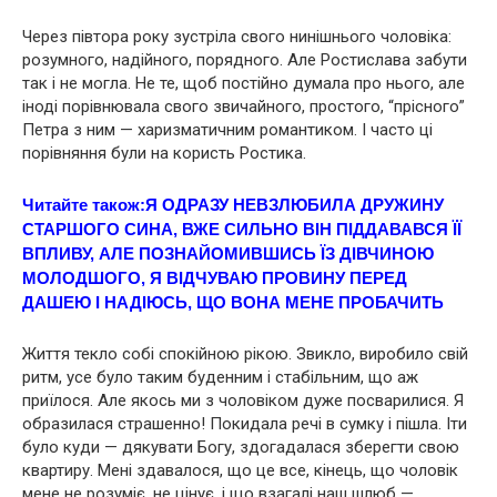
Через півтора року зустріла свого нинішнього чоловіка:
розумного, надійного, порядного. Але Ростислава забути
так і не могла. Не те, щоб постійно думала про нього, але
іноді порівнювала свого звичайного, простого, “прісного”
Петра з ним — харизматичним романтиком. І часто ці
порівняння були на користь Ростика.
Читайте також:
Я ОДРАЗУ НЕВЗЛЮБИЛА ДРУЖИНУ
СТАРШОГО СИНА, ВЖЕ СИЛЬНО ВІН ПІДДАВАВСЯ ЇЇ
ВПЛИВУ, АЛЕ ПОЗНАЙОМИВШИСЬ ЇЗ ДІВЧИНОЮ
МОЛОДШОГО, Я ВІДЧУВАЮ ПРОВИНУ ПЕРЕД
ДАШЕЮ І НАДІЮСЬ, ЩО ВОНА МЕНЕ ПРОБАЧИТЬ
Життя текло собі спокійною рікою. Звикло, виробило свій
ритм, усе було таким буденним і стабільним, що аж
приїлося. Але якось ми з чоловіком дуже посварилися. Я
образилася страшенно! Покидала речі в сумку і пішла. Іти
було куди — дякувати Богу, здогадалася зберегти свою
квартиру. Мені здавалося, що це все, кінець, що чоловік
мене не розуміє, не цінує, і що взагалі наш шлюб —