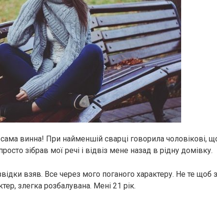
 сама винна! При найменшій сварці говорила чоловікові, що п
 просто зібрав мої речі і відвіз мене назад в рідну домівку.
відки взяв. Все через мого поганого характеру. Не те щоб 
тер, злегка розбалувана. Мені 21 рік.