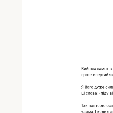
Вийшла заміж в м
проте впертий як
Я його дуже сил
ці слова: «піду в
Так повторилося 
удома. І коли я 