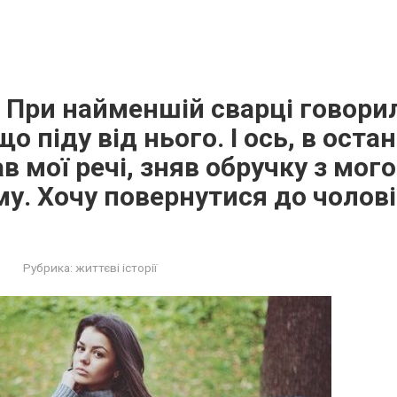
 При найменшій сварці говори
що піду від нього. І ось, в остан
в мої речі, зняв обручку з мого п
му. Хочу повернутися до чоловік
Рубрика:
життєві історії