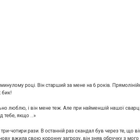
инулому році. Він старший за мене на 6 років. Прямолінійн
 бик!
ьно люблю, і він мене теж. Але при найменшій нашої сварц
ід тебе, якщо …»
три-чотири рази. В останній раз скандал був через те, що в
знову вжила свою коронну загрозу, він зняв обручку з мого па