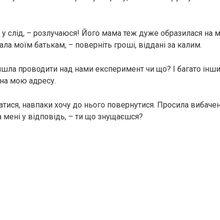
у слід, – розлучаюся! Його мама теж дуже образилася на м
ала моїм батькам, – поверніть гроші, віддані за калим.
шла проводити над нами експеримент чи що? І багато інш
 на мою адресу.
атися, навпаки хочу до нього повернутися. Просила вибаченн
а мені у відповідь, – ти що знущаєшся?