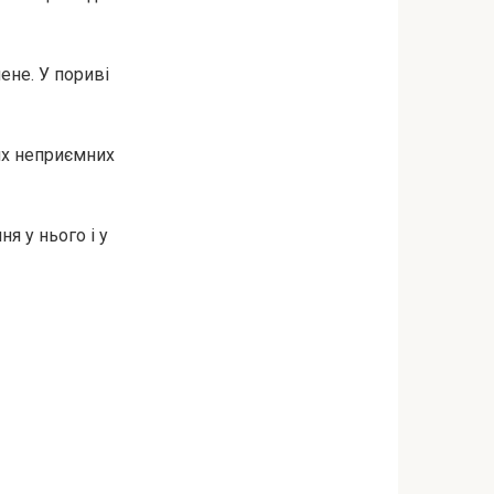
ене. У пориві
их неприємних
я у нього і у