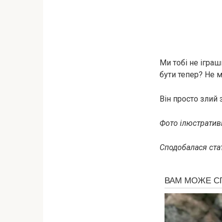
Ми тобі не іграш
бути тепер? Не м
Він просто злий 
Фото ілюстративн
Сподобалася стат