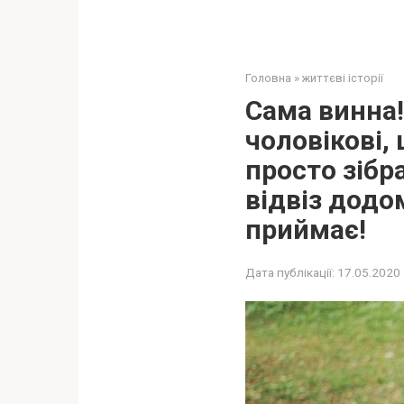
Головна
»
життєві історії
Сама винна!
чоловікові, 
просто зібра
відвіз додо
приймає!
Дата публікації:
17.05.2020