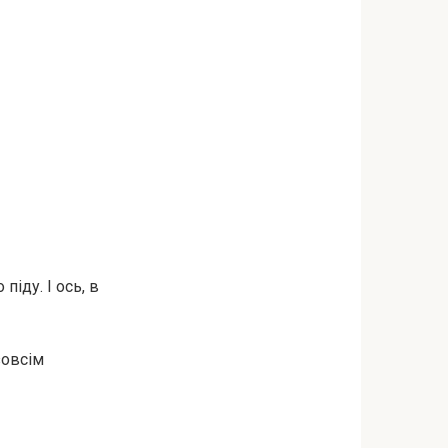
іду. І ось, в
зовсім