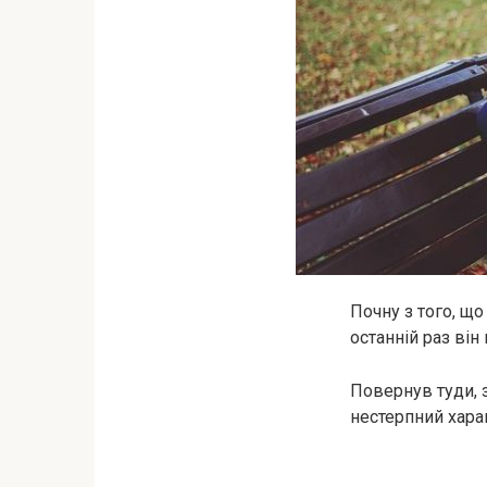
Почну з того, що
останній раз він
Повернув туди, з
нестерпний харак