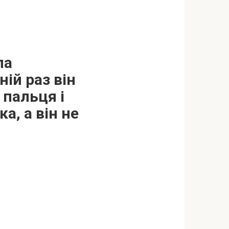
ла
ній раз він
альця і ​​
а, а він не