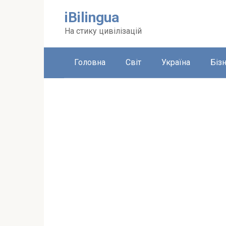
Перейти
iBilingua
до
вмісту
На стику цивілізацій
Головна
Світ
Україна
Біз