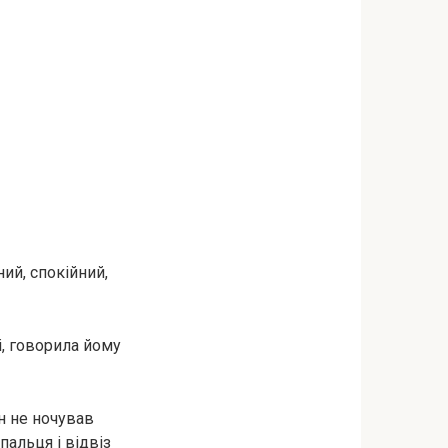
ий, спокійний,
і, говорила йому
ін не ночував
льця і ​​відвіз