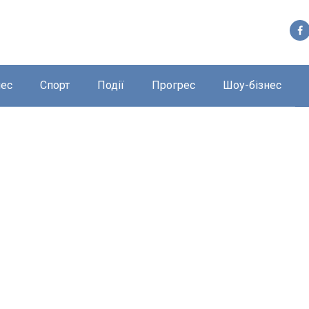
нес
Спорт
Події
Прогрес
Шоу-бізнес