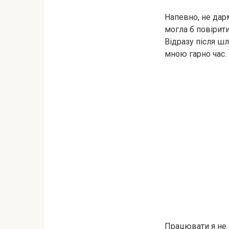
Напевно, не дар
могла б повірити
Відразу після ш
мною гарно час. 
Працювати я не 