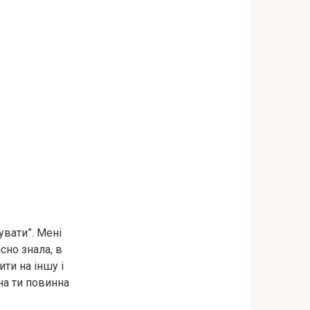
увати”. Мені
сно знала, в
ити на іншу і
на ти повинна