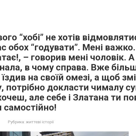
вого “хобі” не хотів відмовлятис
с обох “годувати”. Мені важко.
тає!, – говорив мені чоловік. А
нала, в чому справа. Вже біль
 їздив на своїй омезі, а щоб зм
у, потрібно докласти чималу су
хочеш, але себе і Златана ти п
 самостійно!
Рубрика:
життєві історії