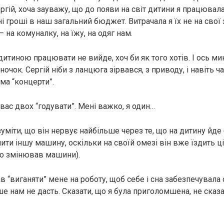
гій, хоча зауважу, що до появи на світ дитини я працювала
 гроші в наш загальний бюджет. Витрачала я їх не на свої з
– на комуналку, на їжу, на одяг нам.
дитиною працювати не вийде, хоч би як того хотів. І ось мин
очок. Сергій ніби з ланцюга зірвався, з приводу, і навіть ча
а “концерти”.
вас двох “годувати”. Мені важко, я один…
озуміти, що він нервує найбільше через те, що на дитину йде
ити іншу машину, оскільки на своїй омезі він вже їздить ц
сто змінював машини).
в “виганяти” мене на роботу, щоб себе і сна забезпечувала
е нам не дасть. Сказати, що я була приголомшена, не сказа