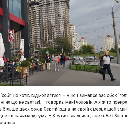
 “хобі” не хотів відмовлятися. – Я не наймався вас обох “год
ні на що не хватає!, – говорив мені чоловік. А я ж то прекра
 більше двох років Сергій їздив на своїй омезі, а щоб змін
докласти чималу суму. – Крутись як хочеш, але себе і Злата
остійно!