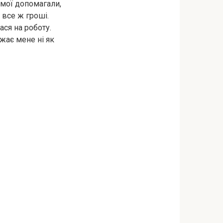
и мої допомагали,
 все ж гроші.
ася на роботу.
ажає мене ні як