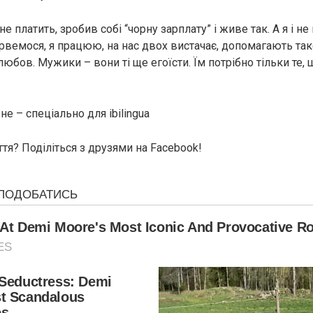
не платить, зробив собі “чорну зарплату” і живе так. А я і н
орвемося, я працюю, на нас двох вистачає, допомагають так
любов. Мужики – вони ті ще егоїсти. Їм потрібно тільки те, 
е – спеціально для ibilingua
тя? Поділіться з друзями на Facebook!