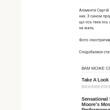
Аліменти Сергій 
них. З сином пр
що ось така ось 
на жаль.
Фото ілюстративн
Сподобалася стат