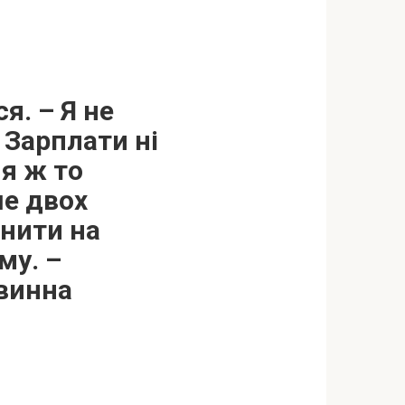
я. – Я не
 Зарплати ні
 я ж то
ше двох
інити на
му. –
овинна