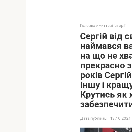
Головна
»
життєві історії
Сергій від с
наймався ва
на що не хва
прекрасно з
років Сергій
іншу і кращ
Крутись як 
забезпечити
Дата публікації:
13.10.2021