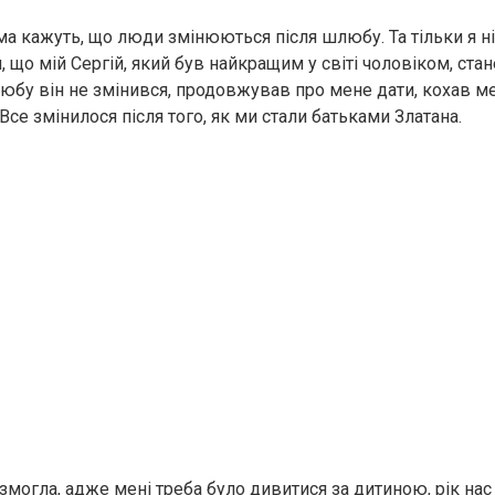
ма кажуть, що люди змінюються після шлюбу. Та тільки я ні
, що мій Сергій, який був найкращим у світі чоловіком, ста
любу він не змінився, продовжував про мене дати, кохав ме
Все змінилося після того, як ми стали батьками Златана.
змогла, адже мені треба було дивитися за дитиною, рік нас