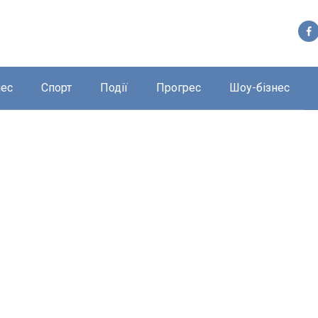
нес
Спорт
Події
Прогрес
Шоу-бізнес