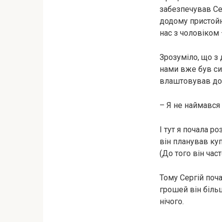
забезпечував Сер
додому пристойні
нас з чоловіком 
Зрозуміло, що з 
нами вже був син
влаштовував дом
– Я не наймався 
І тут я почала р
він планував куп
(До того він ча
Тому Сергій поча
грошей він більш
нічого.