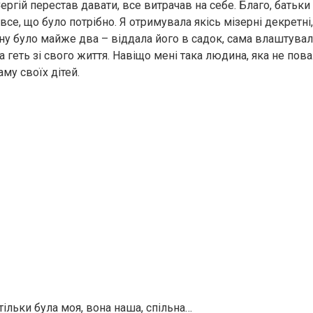
Сергій перестав давати, все витрачав на себе. Благо, батьк
все, що було потрібно. Я отримувала якісь мізерні декретні,
ну було майже два – віддала його в садок, сама влаштувал
 геть зі свого життя. Навіщо мені така людина, яка не пов
аму своїх дітей.
ільки була моя, вона наша, спільна…