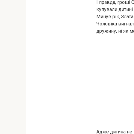
І правда, гроші 
купували дитині 
Минув рік, Злата
Чоловіка вигнала
дружину, ні як м
Адже дитина не т