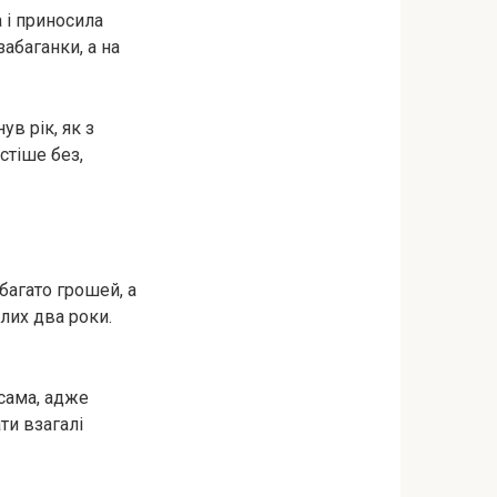
 і приносила
абаганки, а на
ув рік, як з
стіше без,
 багато грошей, а
ілих два роки.
 сама, адже
ти взагалі