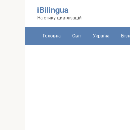
Перейти
iBilingua
до
вмісту
На стику цивілізацій
Головна
Світ
Україна
Біз