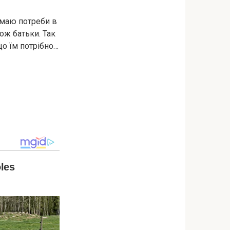
е маю потреби в
ож батьки. Так
що їм потрібно…