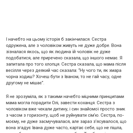
І начебто на цьому історія б закінчилася. Сестра
одружена, але з чоловіком живуть не дуже добре. Вона
зізналася якось, що як людина їй чоловік не дуже
подобатися, але приречено сказала, що іншого немає. Я
запитала про того хлопця. Сестра сказала, що мама після
весілля через деякий час сказала: “Ну чого ти, як хмара
чорна ходиш? Хочеш бути з Іваном, то не гай часу, одне
другому не мішає”.
Я не зрозуміла, як з такими начебто міцними принципами
мама могла порадити Олі, завести коханця. Сестра з
чоловіком вже чекали дитину, і син знайомої просто зник
з часом з горизонту, щоб не руйнувати сім’ю. Сестра, по-
моєму, не дуже засмучувалася, але зараз з’ясувалося, що
вона згадує Івана дуже часто, картає себе, що не пішла,