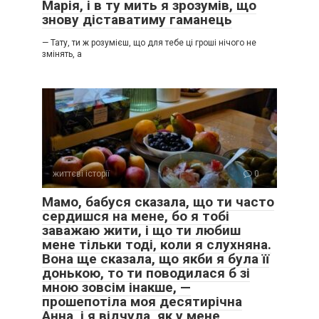
Марія, і в ту мить я зрозумів, що
знову діставатиму гаманець
— Тату, ти ж розумієш, що для тебе ці гроші нічого не
змінять, а
життєві історії
0
Мамо, бабуся сказала, що ти часто
сердишся на мене, бо я тобі
заважаю жити, і що ти любиш
мене тільки тоді, коли я слухняна.
Вона ще сказала, що якби я була її
донькою, то ти поводилася б зі
мною зовсім інакше, —
прошепотіла моя десятирічна
Анна, і я відчула, як у мене