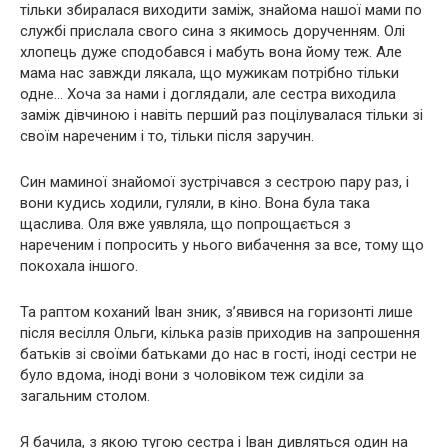
тільки збиралася виходити заміж, знайома нашої мами по
службі прислала свого сина з якимось дорученням. Олі
хлопець дуже сподобався і мабуть вона йому теж. Але
мама нас завжди лякала, що мужикам потрібно тільки
одне… Хоча за нами і доглядали, але сестра виходила
заміж дівчиною і навіть перший раз поцілувалася тільки зі
своїм нареченим і то, тільки після заручин.
Син маминої знайомої зустрічався з сестрою пару раз, і
вони кудись ходили, гуляли, в кіно. Вона була така
щаслива. Оля вже уявляла, що попрощається з
нареченим і попросить у нього вибачення за все, тому що
покохала іншого.
Та раптом коханий Іван зник, з’явився на горизонті лише
після весілля Ольги, кілька разів приходив на запрошення
батьків зі своїми батьками до нас в гості, іноді сестри не
було вдома, іноді вони з чоловіком теж сиділи за
загальним столом.
Я бачила, з якою тугою сестра і Іван дивляться один на