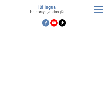
Перейти
iBilingua
до
На стику цивілізацій
вмісту