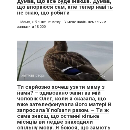
думав, що все буде інакше. Думав,
що впораюся сам, але тепер навіть
не знаю, що робити
– Мамо, я більше не можу… У мене навіть немає чим
заплатити 18 000
життєві історії
0
Ти серйозно хочеш узяти маму з
нами? – здивовано запитав мій
чоловік Олег, коли я сказала, що
вже зателефонувала його матері й
запросила її поїхати разом. – Ти ж
сама знаєш, що останні кілька
місяців ви ледве знаходили
спільну мову. Я боюся, що замість