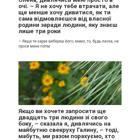
очі. – Я не хочу тебе втрачати, але
ще менше хочу дивитися, як ти
сама відмовляєшся від власної
родини заради людини, яку знаєш
лише три роки
— Якщо ти зараз вибереш його, мамо, то, будь ласка, не
проси мене потім
життєві історії
0
Якщо ви хочете запросити ще
двадцять три людини зі свого
боку, – сказала я, дивлячись на
майбутню свекруху Галину, – тоді,
мабуть, ми разом порахуємо, хто