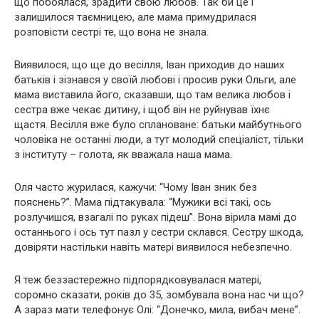
що побоялася, зрадити свою любов. Так би це і
залишилося таємницею, але мама примудрилася
розповісти сестрі те, що вона не знала.
Виявилося, що ще до весілля, Іван приходив до наших
батьків і зізнався у своїй любові і просив руки Ольги, але
мама виставила його, сказавши, що там велика любов і
сестра вже чекає дитину, і щоб він не руйнував їхнє
щастя. Весілля вже було сплановане: батьки майбутнього
чоловіка не останні люди, а тут молодий спеціаліст, тільки
з інституту – голота, як вважала наша мама.
Оля часто журилася, кажучи: “Чому Іван зник без
пояснень?”. Мама підтакувала: “Мужики всі такі, ось
розлучишся, взагалі по руках підеш”. Вона вірила мамі до
останнього і ось тут пазл у сестри склався. Сестру шкода,
довіряти настільки навіть матері виявилося небезпечно.
Я теж беззастережно підпорядковувалася матері,
соромно сказати, років до 35, зомбувала вона нас чи що?
А зараз мати телефонує Олі: “Донечко, мила, вибач мене”.