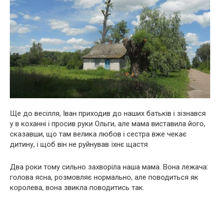
Ще до весілля, Іван приходив до наших батьків і зізнався
у в коханні і просив руки Ольги, але мама виставила його,
сказавши, що там велика любов і сестра вже чекає
дитину, і щоб він не руйнував їхнє щастя
Два роки тому сильно захворіла наша мама. Вона лежача:
голова ясна, розмовляє нормально, але поводиться як
королева, вона звикла поводитись так.