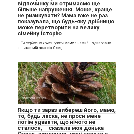
відпочинку ми отримаємо ще
більше напруження. Може, краще
не ризикувати? Мама вже не раз
показувала, що будь-яку дрібницю
може перетворити на велику
сімейну історію
– Ти серйозно хочеш узяти маму з нами? – здивовано
запитав мій чоловік Олег,
життєві історії
0
Якщо ти зараз вибереш його, мамо,
то, будь ласка, не проси мене
потім удавати, що нічого не
сталося, – сказала моя донька
Олена, дивлячись мені просто в