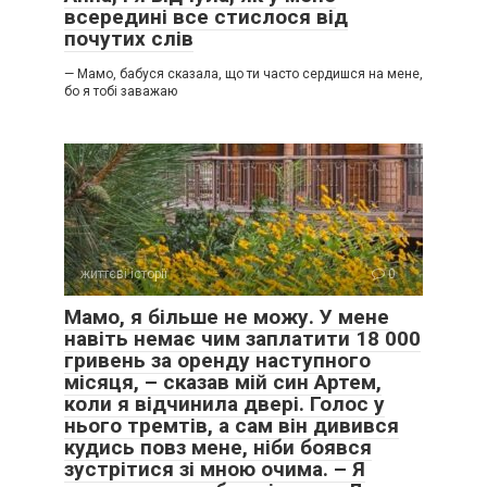
всередині все стислося від
почутих слів
— Мамо, бабуся сказала, що ти часто сердишся на мене,
бо я тобі заважаю
життєві історії
0
Мамо, я більше не можу. У мене
навіть немає чим заплатити 18 000
гривень за оренду наступного
місяця, – сказав мій син Артем,
коли я відчинила двері. Голос у
нього тремтів, а сам він дивився
кудись повз мене, ніби боявся
зустрітися зі мною очима. – Я