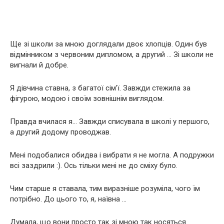
Ще зі школи за мною доглядали двоє хлопців. Один був
відмінником з червоним дипломом, а другий … Зі школи не
вигнали й добре.
Я дівчина ставна, з багатої сім’ї. Завжди стежила за
фігурою, модою і своїм зовнішнім виглядом.
Правда вчилася я… Завжди списувала в школі у першого,
а другий додому проводжав.
Мені подобалися обидва і вибрати я не могла. А подружки
всі заздрили :). Ось тільки мені не до сміху було.
Чим старше я ставала, тим виразніше розуміла, чого їм
потрібно. До цього то, я, наївна …
Думала, що вони просто так зі мною так носяться.