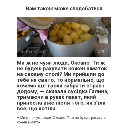
Вам також може сподобатися
життєві історії
0
Ми ж не чужі люди, Оксано. Ти ж
не будеш рахувати кожен шматок
на своєму столі? Ми прийшли до
тебе на свято, то нормально, що
хочемо ще трохи забрати страв і
додому, — сказала сусідка Галина,
тримаючи в руках пакет, який
принесла вже після того, як з’їла
все, що хотіла
— Ми ж не чужі люди, Оксано. Ти ж не будеш рахувати
кожен шматок