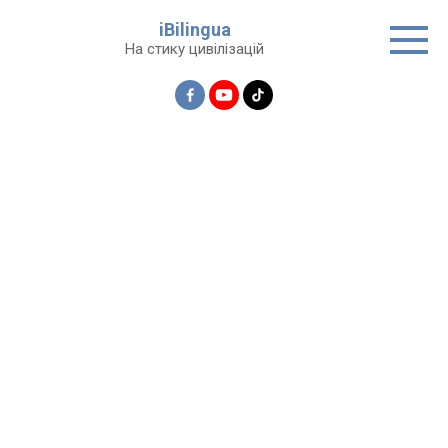
Перейти
iBilingua
до
На стику цивілізацій
вмісту