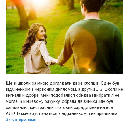
Ще зі школи за мною доглядали двоє хлопців. Один був
відмінником з червоним дипломом, а другий … Зі школи не
вигнали й добре. Мені подобалися обидва і вибрати я не
могла. В кінцевому рахунку, обрала двієчника. Він був
запальний, пpиcтрacний і готовий заради мене на все.
АЛЕ! Таємно зустрічатися з відмінником я не припинила.
За матеріалами