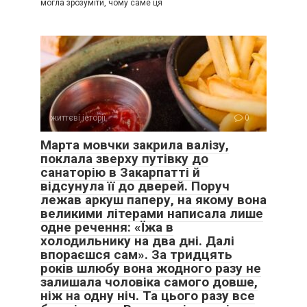
могла зрозуміти, чому саме ця
життєві історії
0
Марта мовчки закрила валізу,
поклала зверху путівку до
санаторію в Закарпатті й
відсунула її до дверей. Поруч
лежав аркуш паперу, на якому вона
великими літерами написала лише
одне речення: «Їжа в
холодильнику на два дні. Далі
впораєшся сам». За тридцять
років шлюбу вона жодного разу не
залишала чоловіка самого довше,
ніж на одну ніч. Та цього разу все