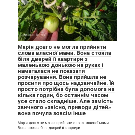
життєві історії
0
Марія довго не могла прийняти
слова власної мами. Вона стояла
біля дверей її квартири з
маленькою донькою на руках і
намагалася не показати
розчарування. Вона прийшла не
просити про щось надзвичайне. Їй
просто потрібна була допомога на
кілька годин, бо останнім часом
усе стало складніше. Але замість
звичного «звісно, приводи дітей»
вона почула зовсім інше
Марія довго не могла прийняти слова власної мами.
Вона стояла біля дверей її квартири