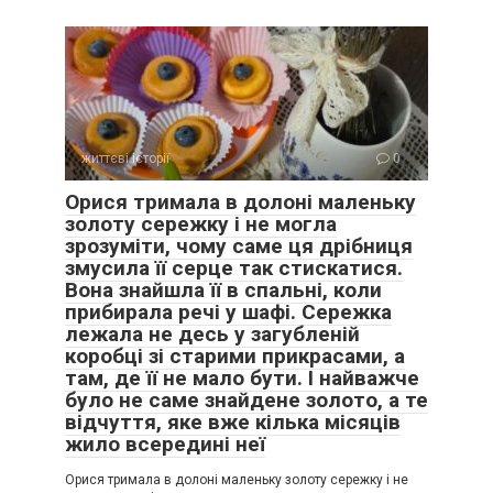
життєві історії
0
Орися тримала в долоні маленьку
золоту сережку і не могла
зрозуміти, чому саме ця дрібниця
змусила її серце так стискатися.
Вона знайшла її в спальні, коли
прибирала речі у шафі. Сережка
лежала не десь у загубленій
коробці зі старими прикрасами, а
там, де її не мало бути. І найважче
було не саме знайдене золото, а те
відчуття, яке вже кілька місяців
жило всередині неї
Орися тримала в долоні маленьку золоту сережку і не