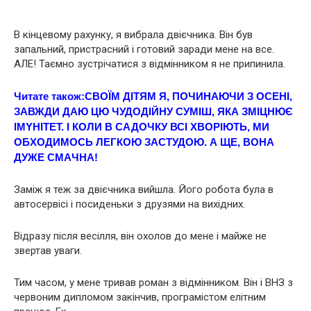
В кінцевому рахунку, я вибрала двієчника. Він був
запальний, пpиcтрacний і готовий заради мене на все.
АЛЕ! Таємно зустрічатися з відмінником я не припинила.
Читате також:
CВОЇМ ДІТЯМ Я, ПОЧИНАЮЧИ З ОСЕНІ,
ЗAВЖДИ ДАЮ ЦЮ ЧУДОДІЙНУ СУМІШ, ЯКА ЗМIЦНЮЄ
IМYНIТЕТ. І КОЛИ В САДОЧКУ ВСІ ХВOРIЮТЬ, МИ
ОБХOДИМОСЬ ЛEГКOЮ ЗАCТУДОЮ. А ЩE, ВOНА
ДУЖE СМAЧНА!
Заміж я теж за двієчника вийшла. Його робота була в
автосервісі і посиденьки з друзями на вихідних.
Відразу після весілля, він охолов до мене і майже не
звертав уваги.
Тим часом, у мене тривав роман з відмінником. Він і ВНЗ з
червоним дипломом закінчив, програмістом елітним