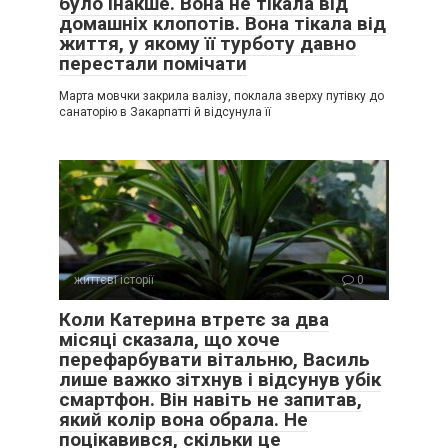
було інакше. Вона не тікала від
домашніх клопотів. Вона тікала від
життя, у якому її турботу давно
перестали помічати
Марта мовчки закрила валізу, поклала зверху путівку до
санаторію в Закарпатті й відсунула її
життєві історії
0
Коли Катерина втретє за два
місяці сказала, що хоче
перефарбувати вітальню, Василь
лише важко зітхнув і відсунув убік
смартфон. Він навіть не запитав,
який колір вона обрала. Не
поцікавився, скільки це