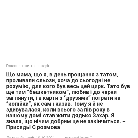
Головна
»
життєві історії
Що мама, що я, в день прощання з татом,
проливали сльози, хоча до сьогодні не
розумію, для кого був весь цей цирк. Тато був
ще тим “бешкетником”, любив і до чарки
заглянути, і в карти з “друзями” пограти на
“копійки”, як сам і казав. Тому я й не
здивувалася, коли всього за пів року в
нашому домі став жити дядько Захар. Я
знала, що нічим добрим це не закінчиться. –
Присядь! Є розмова
Дата публікації:
19.10.2021
життєві історії