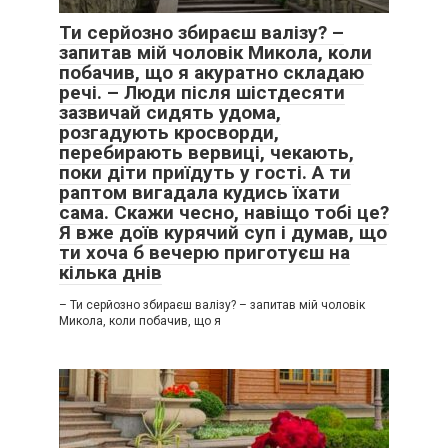
Ти серйозно збираєш валізу? –
запитав мій чоловік Микола, коли
побачив, що я акуратно складаю
речі. – Люди після шістдесяти
зазвичай сидять удома,
розгадують кросворди,
перебирають вервиці, чекають,
поки діти приїдуть у гості. А ти
раптом вигадала кудись їхати
сама. Скажи чесно, навіщо тобі це?
Я вже доїв курячий суп і думав, що
ти хоча б вечерю приготуєш на
кілька днів
– Ти серйозно збираєш валізу? – запитав мій чоловік
Микола, коли побачив, що я