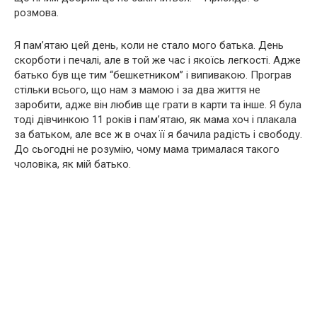
розмова.
Я пам’ятаю цей день, коли не стало мого батька. День
скорботи і печалі, але в той же час і якоїсь легкості. Адже
батько був ще тим “бешкетником” і випивакою. Програв
стільки всього, що нам з мамою і за два життя не
заробити, адже він любив ще грати в карти та інше. Я була
тоді дівчинкою 11 років і пам’ятаю, як мама хоч і плакала
за батьком, але все ж в очах її я бачила радість і свободу.
До сьогодні не розумію, чому мама трималася такого
чоловіка, як мій батько.