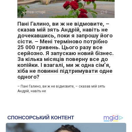
життєві історії
0
Пані Галино, ви ж не відмовите, –
сказав мій зять Андрій, навіть не
дочекавшись, поки я запрошу його
сісти. – Мені терміново потрібно
25 000 гривень. Цього разу все
серйозно. Я запускаю новий бізнес.
За кілька місяців поверну все до
копійки. І взагалі, ми ж одна сім’я,
хіба не повинні підтримувати одне
одного?
– Пані Галино, ви ж не відмовите, – сказав мій зять
Андрій, навіть не