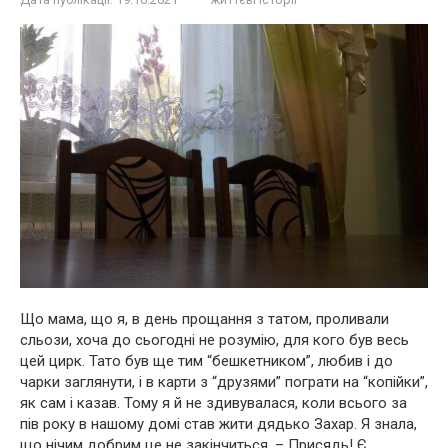
Що мама, що я, в день прощання з татом, проливали
сльози, хоча до сьогодні не розумію, для кого був весь
цей цирк. Тато був ще тим “бешкетником”, любив і до
чарки заглянути, і в карти з “друзями” пограти на “копійки”,
як сам і казав. Тому я й не здивувалася, коли всього за
пів року в нашому домі став жити дядько Захар. Я знала,
що нічим добрим це не закінчиться. – Присядь! Є