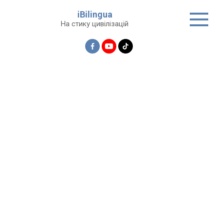
Перейти
iBilingua
до
На стику цивілізацій
вмісту