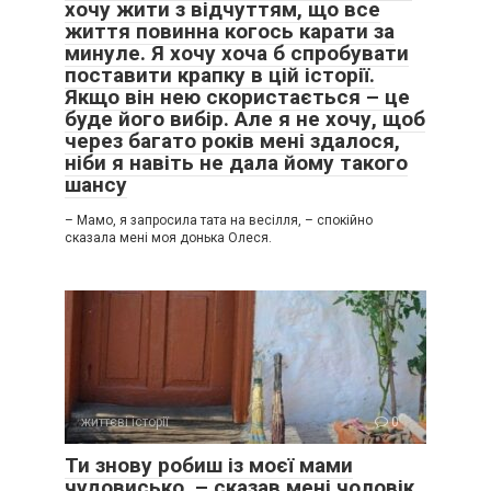
хочу жити з відчуттям, що все
життя повинна когось карати за
минуле. Я хочу хоча б спробувати
поставити крапку в цій історії.
Якщо він нею скористається – це
буде його вибір. Але я не хочу, щоб
через багато років мені здалося,
ніби я навіть не дала йому такого
шансу
– Мамо, я запросила тата на весілля, – спокійно
сказала мені моя донька Олеся.
життєві історії
0
Ти знову робиш із моєї мами
чудовисько, – сказав мені чоловік,