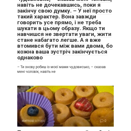
навіть не дочекавшись, поки я
закінчу свою думку. – У неї просто
такий характер. Вона завжди
говорить усе прямо, і не треба
шукати в цьому образу. Якщо ти
навчишся не звертати уваги, жити
стане набагато легше. А я вже
втомився бути між вами двома, бо
кожна ваша зустріч закінчується
однаково
– Ти знову робиш із моєї мами чудовисько, – сказав
мені чоловік, навіть не
життєві історії
0