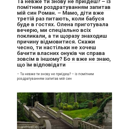
Та невже ти знову не приїдеш? – із
помітним роздратуванням запитав
мій син Роман. – Мамо, діти вже
третій раз питають, коли бабуся
буде в гостях. Олена приготувала
вечерю, ми спеціально всіх
покликали, а ти щоразу знаходиш
причину відмовитися. Скажи
чесно, ти настільки не хочеш
бачити власних онуків чи справа
зовсім в іншому? Бо я вже не знаю,
що їм відповідати
– Та невже ти знову не приїдеш? – із помітним
роздратуванням запитав мій син
життєві історії
0