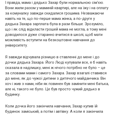
І правда, мама і дядько Захар були нормальною сім’єю.
Вони жили разом у маминій квартирі, але на їжу і на оплату
за комуналку завжди скидалися грошима. Незважаючи
навіть на те, що по-перше мама жінка, а по-друге у
дядька Захара зарплата була в рази більше. Зрозуміло,
що і як слід відкласти грошей мама не могла, а тому мені
доводилося дуже старанно вчитися в школі, щоб мати
можливість вступити на безкоштовне навчання до
університету.
Я завжди відчувала різницю в ставленні до мене і до
дочки дядька Захара. Його Люді купували все, я б навіть
сказала в надлишку, мені ж нічого потрібно не було – це
за словами мами і самого Захара. Захар взагалі ставився
до мене, як до чужої дитини з дитячого майданчика. Він
хоч і жив з нами, ніби як повинен був замінити мені батька,
але ні, такого не було. Це був просто чужий дядько в
будинку.
Коли дочка його закінчила навчання, Захар купив їй
будинок заміський, а потім і автівку. А коли я закінчила